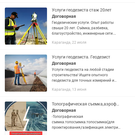
изысканий; - выдача...
Услуги геодезиста стаж 20лет
Договорная
Геодезические услуги. Опыт работы
свыше 20 лет. Съёмка, разбивка,
благоустройство, инженерные сети.
Наличие собственного инструмента .
Караганда, 22 июля
Услуги геодезиста. Геодезист
Договорная
Услуги геодезиста на любой стадии
строительства! Ищете опытного
геодезиста для точных измерений и
профессиональной работы? Я
Караганда, 13 июня
предлагаю широкий спектр
геодезических услуг. Разметка
строительных...
Топографическая съемка,аэрофотоплан,геология,геодезист,маркшейдер
Договорная
-Топографическая
съемка.топосъемка.топосъемка(для
проектирования,газификация.электрич
ество.канализация.водопровод),испол