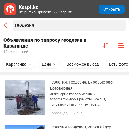
Kaspi.kz
Открыть
Открыть в Приложении Kaspi.kz
Объявления по запросу геодезия в
Караганде
13 объявлений
Караганда
Цена
Возможен выезд
Есть фото
Геология. Геодезия. Буровые работы. Для строительства.
Договорная
Инженерно-геологические и
топографические работы. Все виды
полевых испытаний грунтов.
Гидрогеологические работы.
Караганда, 11 июня
Испытания сваями.
Геодезия,геодезист,маркшейдер