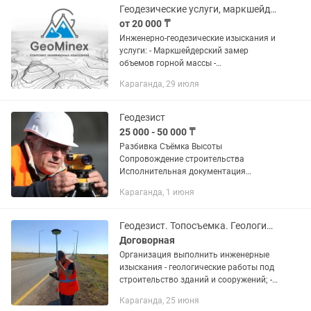
Геодезические услуги, маркшейдер, аэрофотосъемка, топосъемка, геодезист
от 20 000 ₸
Инженерно-геодезические изыскания и
услуги: - Маркшейдерский замер
объемов горной массы -
Аэрофотосъемка, создание
Караганда, 29 июля
ортофотопланов, топопланов, 3D
моделей рельефа - Подсчет объемов
земляных работ -...
Геодезист
25 000 - 50 000 ₸
Разбивка Съёмка Высоты
Сопровождение строительства
Исполнительная документация
Топопографическая съемка Вынос
Караганда, 1 июня
границ
Геодезист. Топосъемка. Геологические работы.
Договорная
Организация выполнить инженерные
изыскания - геологические работы под
строительство зданий и сооружений; -
геодезические работы, топосъемка
Караганда, 25 июня
участка; - комплекс инженерных