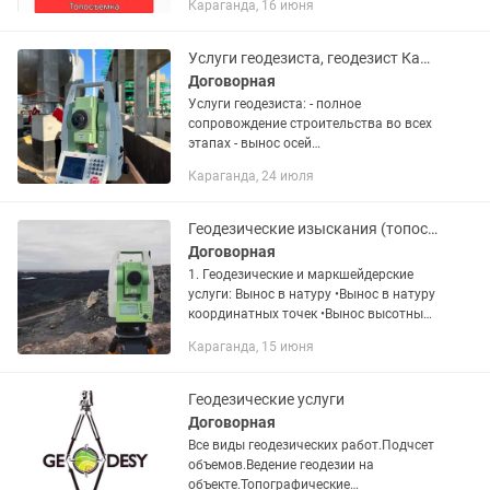
Караганда, 16 июня
нительная съемка (ввод в
эксплуатацию) -Геология -Выкопировка
с плана...
Услуги геодезиста, геодезист Караганда
Договорная
Услуги геодезиста: - полное
сопровождение строительства во всех
этапах - вынос осей
сооружения,разбивка любой
Караганда, 24 июля
сложности - вынос высотных отметок -
вынос границ участка - вынос
диагонали вашего...
Геодезические изыскания (топосъемка, вынос в натуру и т.п)
Договорная
1. Геодезические и маркшейдерские
услуги: Вынос в натуру •Вынос в натуру
координатных точек •Вынос высотных
отметок •Вынос осей зданий и
Караганда, 15 июня
сооружений •Вынос фундаментов под
строительство •Вынос границ...
Геодезические услуги
Договорная
Все виды геодезических работ.Подчсет
объемов.Ведение геодезии на
объекте.Топографические