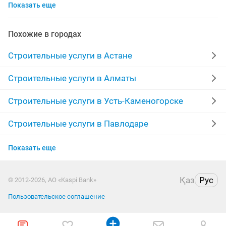
Показать еще
вывоз мусора
забор
строительные работы
профлист
ламинат
сварка
Похожие в городах
ремонт кровли крыши
ремонт окон
Строительные услуги в Астане
стяжка полов
кладка кирпича
Строительные услуги в Алматы
строительство бани
бригада
каменщик
Строительные услуги в Усть-Каменогорске
кафельщики
вывоз строительного мусора
Строительные услуги в Павлодаре
Строительные услуги в Атырау
плиты перекрытия
услуга сварщика
отопление
Показать еще
Строительные услуги в Казахстане
беседки
кафель
сайдинг
Қаз
Рус
© 2012-2026, АО «Kaspi Bank»
заливка фундамента
бетонные работы
бетон
Пользовательское соглашение
ремонт крыш