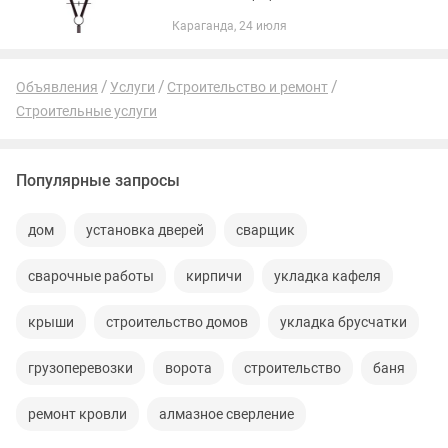
работы.Наличный и безналичный
Караганда, 24 июля
расчет.Система скидок.
Объявления
Услуги
Строительство и ремонт
Строительные услуги
Популярные запросы
дом
установка дверей
сварщик
сварочные работы
кирпичи
укладка кафеля
крыши
строительство домов
укладка брусчатки
грузоперевозки
ворота
строительство
баня
ремонт кровли
алмазное сверление