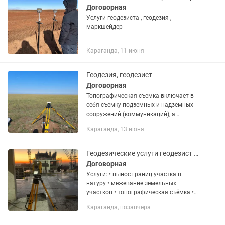
Договорная
Услуги геодезиста , геодезия ,
маркшейдер
Караганда, 11 июня
Геодезия, геодезист
Договорная
Топографическая съемка включает в
себя съемку подземных и надземных
сооружений (коммуникаций), а
также(по требованию) подеревную
Караганда, 13 июня
съемку.
Геодезические услуги геодезист геодезия
Договорная
Услуги: • вынос границ участка в
натуру • межевание земельных
участков • топографическая съёмка •
разбивка осей зданий •
Караганда, позавчера
исполнительная съёмка • подготовка
планов и схем