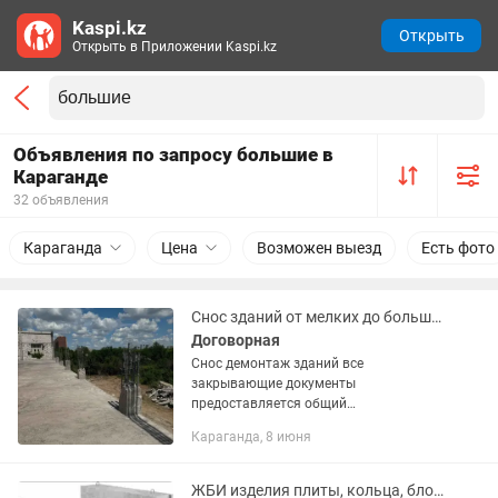
Kaspi.kz
Открыть
Открыть в Приложении Kaspi.kz
Объявления по запросу большие в
Караганде
32 объявления
Караганда
Цена
Возможен выезд
Есть фото
Снос зданий от мелких до больших зданий
Договорная
Снос демонтаж зданий все
закрывающие документы
предоставляется общий
установленный режим ! Объекты
Караганда, 8 июня
которые мы демонтировали ЭКСПО
СПОРТ КОМПЛЕКС КАЗАХСТАН
КОТТЕДЖИ ГАРАЖИ БЕТОНЫ РАЗНЫХ
ЖБИ изделия плиты, кольца, блоки, лотки, стойки большой выбор!