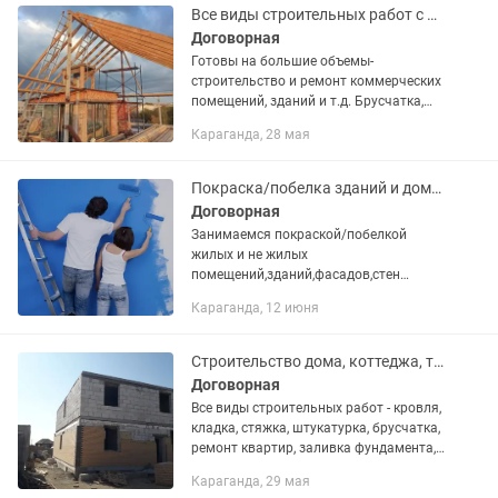
Все виды строительных работ с фундамента до отделки.
Договорная
Готовы на большие объемы-
строительство и ремонт коммерческих
помещений, зданий и т.д. Брусчатка,
Фасады, Ремонт кровли, крыши.
Караганда, 28 мая
КВАРТИРЫ ПОД КЛЮЧ! Дома под
ключ! Заливка полов бетоном,...
Покраска/побелка зданий и домов
Договорная
Занимаемся покраской/побелкой
жилых и не жилых
помещений,зданий,фасадов,стен
Имеется оборудование для больших
Караганда, 12 июня
объемов Работой не загружены делаем
быстро не расстягиваем Звоните при
объемах цену...
Строительство дома, коттеджа, таунхауса,ремонт под ключ, по дизайн проекту
Договорная
Все виды строительных работ - кровля,
кладка, стяжка, штукатурка, брусчатка,
ремонт квартир, заливка фундамента,
делаем ремонт квартир любой
Караганда, 29 мая
сложности, современным дизайном,