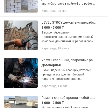
аванс Смотрите в найме фото работ и
отзывы. Пишите звоните ..Есть на этом
Караганда, 28 мая
номере. При больших объемах скидка.
LEVEL STROY демонтажные работы в Караганда
1 000 - 5 000 ₸
Быстро • Аккуратно •
Профессионально Выполним полный
комплекс демонтажных работ любой
сложности. Большой опыт позволяет
Караганда, 19 июля
проводить разбор зданий, конструкций
и помещений чисто, безопасно и с...
Услуги сварщика, сварочные работы любой сложности, сварщик в Караганде
Договорная
Нужен надежный сварщик, который
приедет и все сделает быстро?
Работаю профессионально,
качественно и без лишних затрат.
Караганда, 1 июля
Выездной сварщик с 10-летним
опытом! - Что я делаю? Сварка
глушителей...
Ремонт мягкой кровли любой сложности
1 000 - 2 500 ₸
Мягкая кровля любой сложности