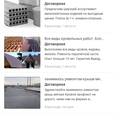
РАЗМЕРОВ...
Договорная
Предлагаем широкий ассортимент
железобетонных изделий по выгодным
ценам: Плиты (в т.ч. анкерно-опорные,
укрепления) Блоки фундаментные и
Караганда, 1 августа
стеновые Лотки водоотводные Кольца,
крышки и днища...
Все виды кровельных работ. Большой опыт работы. Гарантия 3 года.
Договорная
Выполняем все виды кровли, ендовы,
желоба .Ремонты парапетной части.
Опыт больше 15 лет. Гарантия.Выезд
мастера на замеры бесплатно.
Караганда, 2 августа
занимаюсь ремонтом крыши мягкая Кровля
Договорная
Здравствуйте занимаюсь ремонтом
крыш мягкая Кровля профлист не
дорого. ниже чем на фирмах и
качественно.звоните в любое время
Караганда, сегодня
суток.занемаюсь.зимой и летом по
профлисту .....ичерепица.маленькие...