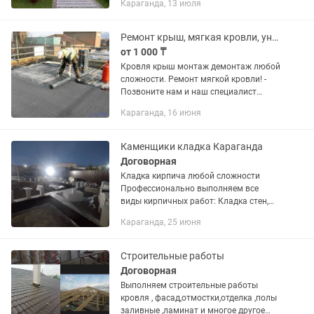
Караганда, 13 июля
качественные строительные и
отделочные работы любой сложности:
Строительство...
Ремонт крыш, мягкая кровли, унифлекс
от 1 000 ₸
Кровля крыш монтаж демонтаж любой
сложности. Ремонт мягкой кровли! -
Позвоните нам и наш специалист
приедет к вам бесплатно и
Караганда, 16 июня
проконсультирует вас по всем
вопросам.. -На все работы даем
гарантию...
Каменщики кладка Караганда
Договорная
Кладка кирпича любой сложности
Профессионально выполняем все
виды кирпичных работ: Кладка стен,
перегородок, колонн, заборов
Караганда, 25 июня
Облицовка фасадов Кладка печей,
каминов, мангалов Арки,
декоративные...
Строительные работы
Договорная
Выполняем строительные работы
кровля , фасад,отмостки,отделка ,полы
заливные ,ламинат и многое другое