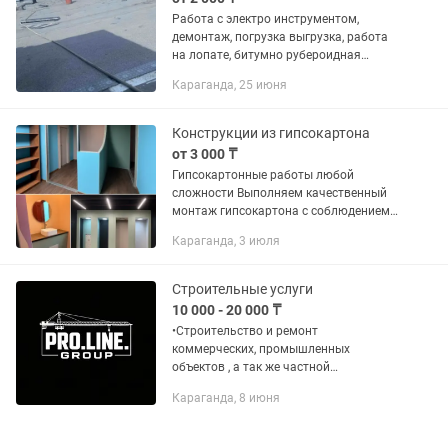
Работа с электро инструментом,
демонтаж, погрузка выгрузка, работа
на лопате, битумно рубероидная
кровля не больших объемов и прочее
Караганда, 25 июня
виды работ Демонтажные работы
Снятие плитки (кафель)600 –...
Конструкции из гипсокартона
от 3 000 ₸
Гипсокартонные работы любой
сложности Выполняем качественный
монтаж гипсокартона с соблюдением
всех технологий и сроков. Работаем
Караганда, 3 июля
аккуратно, надежно и с гарантией
результата. Наши услуги: • Монтаж...
Строительные услуги
10 000 - 20 000 ₸
•Строительство и ремонт
коммерческих, промышленных
объектов , а так же частной
недвижимости. • Берем в работу:
Караганда, 8 июня
Квартиры (частично и под ключ),
офисы, магазины, кафе, склады, цеха,
заводы, большие...