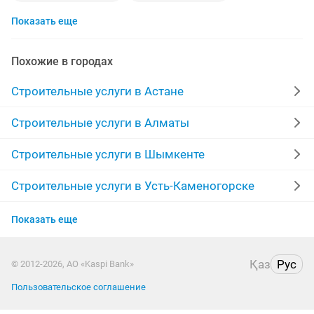
Показать еще
вывоз мусора
забор
строительные работы
профлист
ламинат
сварка
Похожие в городах
ремонт кровли крыши
ремонт окон
Строительные услуги в Астане
стяжка полов
кладка кирпича
Строительные услуги в Алматы
строительство бани
бригада
каменщик
Строительные услуги в Шымкенте
кафельщики
вывоз строительного мусора
Строительные услуги в Усть-Каменогорске
Строительные услуги в Костанае
плиты перекрытия
услуга сварщика
отопление
Показать еще
Строительные услуги в Таразе
беседки
кафель
отделочные работы
сайдинг
Қаз
Рус
© 2012-2026, АО «Kaspi Bank»
Строительные услуги в Уральске
заливка фундамента
бетонные работы
бетон
Пользовательское соглашение
Строительные услуги в Атырау