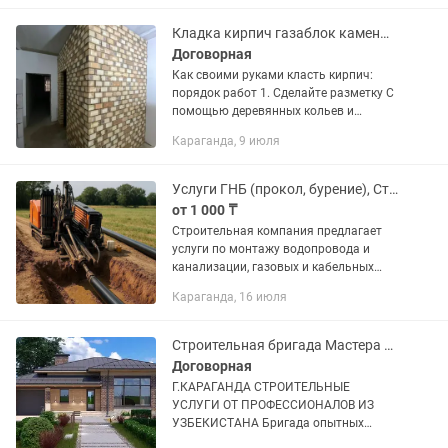
двойные потолки,...
Кладка кирпич газаблок каменщик
Договорная
Как своими руками класть кирпич:
порядок работ 1. Сделайте разметку С
помощью деревянных кольев и
разметочного шнура определите
Караганда, 9 июля
границы будущей постройки. 2.
Приготовьте раствор Пропорции...
Услуги ГНБ (прокол, бурение), Стыков-сварка, пайка ПЭ труб.
от 1 000 ₸
Строительная компания предлагает
услуги по монтажу водопровода и
канализации, газовых и кабельных
линий методом горизонтально
Караганда, 16 июля
направленного бурения (ГНБ).
Большой опыт, лицензия, гарантия. Так
же...
Строительная бригада Мастера из Узбекистана
Договорная
Г.КАРАГАНДА СТРОИТЕЛЬНЫЕ
УСЛУГИ ОТ ПРОФЕССИОНАЛОВ ИЗ
УЗБЕКИСТАНА Бригада опытных
мастеров из Узбекистана предлагает