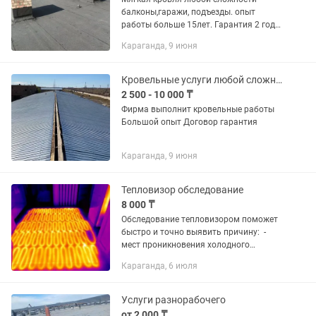
балконы,гаражи, подъезды. опыт
работы больше 15лет. Гарантия 2 года.
Выезд на замер бесплатно
Караганда, 9 июня
Кровельные услуги любой сложности
2 500 - 10 000 ₸
Фирма выполнит кровельные работы
Большой опыт Договор гарантия
Караганда, 9 июня
Тепловизор обследование
8 000 ₸
Обследование тепловизором поможет
быстро и точно выявить причину: -
мест проникновения холодного
воздуха, сквозняки; - утечки тепла
Караганда, 6 июля
через стены, перекрытия и фундамент;
- узнаете на сколько...
Услуги разнорабочего
от 2 000 ₸