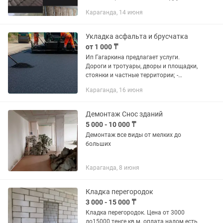
большой опыт работы доступные цены
Караганда, 14 июня
все вопросы на
Укладка асфальта и брусчатка
от 1 000 ₸
Ип Гагаркина предлагает услуги.
Дороги и тротуары, дворы и площадки,
стоянки и частные территории; -
Ямочный ремонт, установка бордюров,
Караганда, 16 июня
подготовка основания под
асфальтирование; - Низкие цены; -...
Демонтаж Снос зданий
5 000 - 10 000 ₸
Демонтаж все виды от мелких до
больших
Караганда, 8 июня
Кладка перегородок
3 000 - 15 000 ₸
Кладка перегородок. Цена от 3000
до15000.тенге.кв.м. оплата налом.есть