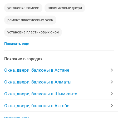
установка замков
пластиковые двери
ремонт пластиковых окон
установка пластиковых окон
Показать еще
установка межкомнатных дверей
двери межкомнатные
окна
изготовление дверей
Похожие в городах
утепление балконов
пластиковые откосы
Окна, двери, балконы в Астане
железные двери
изготовление окон
балкон
Окна, двери, балконы в Алматы
обшивка балконов
входные двери
Окна, двери, балконы в Шымкенте
вскрытие замков
замки
Окна, двери, балконы в Актобе
Окна, двери, балконы в Актау
пластиковые окна двери
замена стекла