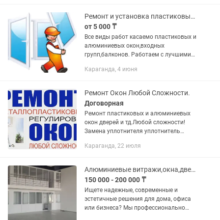
профессионально занимаемся...
Ремонт и установка пластиковых окон и откосов
от 5 000 ₸
Все виды работ касаемо пластиковых и
алюминиевых окон,входных
групп,балконов. Работаем с лучшими
производителями в данной области.
Караганда, 4 июня
Квалифицированные специалисты с
большим стажем. Ориентированность
на...
Ремонт Окон Любой Сложности.
Договорная
Ремонт пластиковых и алюминиевых
окон дверей и тд.Любой сложности!
Замена уплотнителя уплотнитель
полиуретан производство
Караганда, 22 июля
Германия,замена фурнитуры и
промазка замков защита от
детей.ремонт москитных...
Алюминиевые витражи,окна,двери, перегородки. Изготовление и монтаж
150 000 - 200 000 ₸
Ищете надежные, современные и
эстетичные решения для дома, офиса
или бизнеса? Мы профессионально
занимаемся изготовлением и