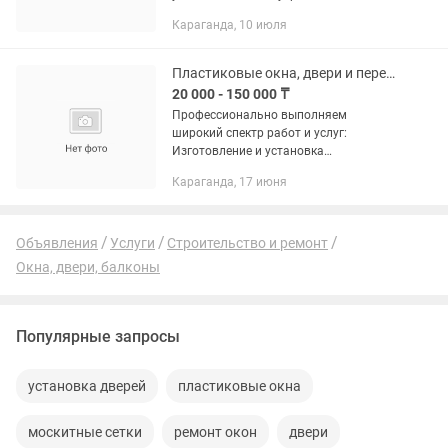
сетки по индивидуальным размерам
Караганда, 10 июля
для пластиковых окон. ✔ Изготовление
точно по размеру окна. ✔...
Пластиковые окна, двери и перегородки
20 000 - 150 000 ₸
Профессионально выполняем
широкий спектр работ и услуг:
Изготовление и установка
пластиковых и алюминиевых: окон,
Караганда, 17 июня
дверей, витражей
перегородок,тамбуров, шкафов и
балконов под ключ. Собственное...
Объявления
Услуги
Строительство и ремонт
Окна, двери, балконы
Популярные запросы
установка дверей
пластиковые окна
москитные сетки
ремонт окон
двери