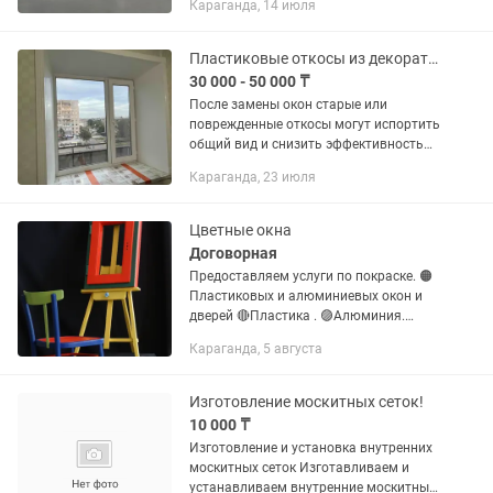
Караганда, 14 июля
монтажом алюминиевых и
пластиковых конструкций любой
сложности — от...
Пластиковые откосы из декоративного профиля
30 000 - 50 000 ₸
После замены окон старые или
поврежденные откосы могут испортить
общий вид и снизить эффективность
теплоизоляции. Мы предлагаем
Караганда, 23 июля
профессиональную установку
пластиковых откосов, которые не
только...
Цветные окна
Договорная
Предоставляем услуги по покраске. 🟠
Пластиковых и алюминиевых окон и
дверей 🔴Пластика . 🟣Алюминия.
🔵Металла. 🔴МДФ 🟢Покраска
Караганда, 5 августа
кондиционеров. 🟡Розеток и
выключателей. 🟠Систем вентиляции.
🔵Радиаторов...
Изготовление москитных сеток!
10 000 ₸
Изготовление и установка внутренних
москитных сеток Изготавливаем и
устанавливаем внутренние москитные