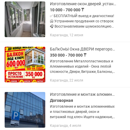
Качественные материалы и...
Изготовление окон дверей ,установка пластиковых и алюминиевых изделий.00-24
10 000 - 700 000 ₸
✅ БЕСПЛАТНЫЙ выезд и диагностика!
🥶 Устранение продувания со створок
🎧 Восстанавливаем шумоизоляцию
окна 👶🏻 Устанавливаем систему
Караганда, 12 июня
защиты от детей 🪟 Производим
ЗАМЕНУ уплотнителей и разбитых...
БаЛкОнЫ Окна ДВЕРИ перегородки стеклопакеты подоконники и откосы.
350 000 - 700 000 ₸
Изготовление Металлопластиковых и
Алюминиевых изделий - Окна любой
сложности, Двери, Витражи, Балконы,
Лоджии - Защита от детей. Установка
Караганда, 22 июля
замка - Выезд в районы - Гарантия 5
лет! - Документы! А так...
Изготовление и монтаж алюминиевых,ПВХ дверей,окон,витражей любой сложности!
Договорная
Изготовление и монтаж алюминиевых
и пластиковых дверей, окон и
витражей под ключ Ищете надежные,
современные и эстетичные решения
Караганда, 4 июля
для дома, офиса или бизнеса? Мы