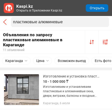
Kaspi.kz
Открыть
Открыть в Приложении Kaspi.kz
Объявления по запросу
пластиковые алюминевые в
Караганде
11 объявлений
Караганда
Цена
Возможен выезд
Есть фото
Изготовление и установка пластиковых и алюминиевых окон и дверей, балконы
10 - 1 000 000 ₸
Изготавливаем и устанавливаем
пластиковые и алюминиевые окна,
двери, витражи, балконы и входные
группы. Индивидуальные размеры.
Караганда, 6 июля
Замер, изготовление и
профессиональный монтаж.