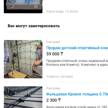
Караганда, 15 июня
Вас могут заинтересовать
Реклама
Продам детский спортивный комп
59 000 ₸
Продаем отличный, очень надежный ме
Romana или Комета). Комплекс в иде
дизайном. Крепится к стене. В...
Алматы, сегодня
Реклама
Фальцевая Кровля толщина 0.7
2 300 ₸
Фальцевая кровля (слой цинка от 180