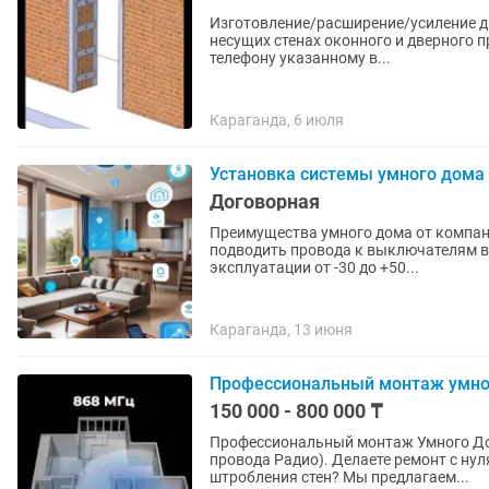
Изготовление/расширение/усиление д
несущих стенах оконного и дверного 
телефону указанному в...
Караганда, 6 июля
Установка системы умного дома
Договорная
Преимущества умного дома от компан
подводить провода к выключателям в
эксплуатации от -30 до +50...
Караганда, 13 июня
Профессиональный монтаж умног
150 000 - 800 000 ₸
Профессиональный монтаж Умного Дом
провода Радио). Делаете ремонт с нуля или хотите автоматизировать готовую квартиру без
штробления стен? Мы предлагаем...