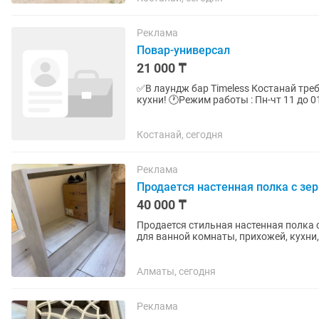
Реклама
Повар-универсал
21 000 ₸
✅В лаундж бар Timeless Костанай тре
кухни! 🕐Режим работы : Пн-чт 11 до 01:00ч. Пт-сб 13:00 до 3:00 Вс 13:00 до 1:00 🎯Выплата: 2
раза в месяц (...
Костанай, сегодня
Реклама
Продается настенная полка с зе
40 000 ₸
Продается стильная настенная полка с
для ванной комнаты, прихожей, кухни
Состояние: отличное, без сколов...
Алматы, сегодня
Реклама