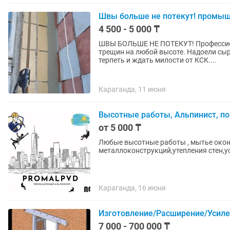
Швы больше не потекут! промы
4 500 - 5 000 ₸
ШВЫ БОЛЬШЕ НЕ ПОТЕКУТ! Профессио
трещин на любой высоте. Надоели сыр
терпеть и ждать милости от КСК....
Караганда, 11 июня
Высотные работы, Альпинист, п
от 5 000 ₸
Любые высотные работы , мытье окон
металлоконструкций,утепления стен,у
Караганда, 16 июня
Изготовление/Расширение/Усиле
7 000 - 700 000 ₸