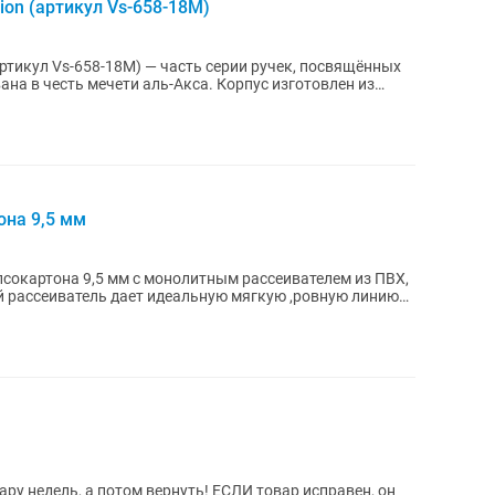
ition (артикул Vs-658-18M)
 (артикул Vs-658-18M) — часть серии ручек, посвящённых
ечети аль-Акса. Корпус изготовлен из
она 9,5 мм
сокартона 9,5 мм с монолитным рассеивателем из ПВХ,
й рассеиватель дает идеальную мягкую ,ровную линию
ру недель, а потом вернуть! ЕСЛИ товар исправен, он