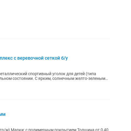
лекс с веревочной сеткой б/у
таллический спортивный уголок для детей (типа
альном состоянии. С ярким, солнечным желто-зеленым
0мм
 гр/м) Марки: с полимерным покрытием Толщина от 0,40