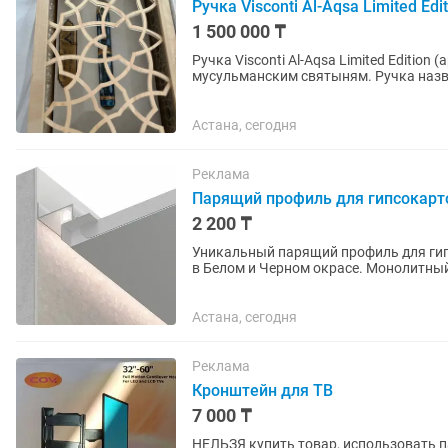
Ручка Visconti Al-Aqsa Limited Ed
1 500 000 ₸
Ручка Visconti Al-Aqsa Limited Edition
мусульманским святыням. Ручка названа в честь м
натуральной смолы,...
Астана, сегодня
Реклама
Парящий профиль для гипсокарт
2 200 ₸
Уникальный парящий профиль для гип
в Белом и Черном окрасе. Монолитны
света вдоль стены. Завод...
Астана, сегодня
Реклама
Кронштейн для ТВ
7 000 ₸
НЕЛЬЗЯ купить товар, использовать па