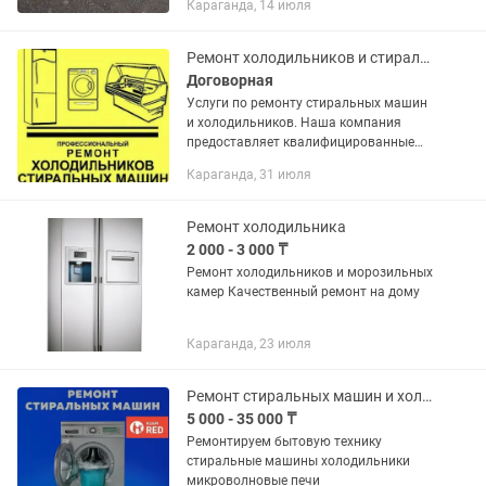
Караганда, 14 июля
Ремонт холодильников и стиральных машин.
Договорная
Услуги по ремонту стиральных машин
и холодильников. Наша компания
предоставляет квалифицированные
услуги по восстановлению
Караганда, 31 июля
работоспособности холодильников и
стиральных машин Мы ремонтируем
технику...
Ремонт холодильника
2 000 - 3 000 ₸
Ремонт холодильников и морозильных
камер Качественный ремонт на дому
Караганда, 23 июля
Ремонт стиральных машин и холодильников
5 000 - 35 000 ₸
Ремонтируем бытовую технику
стиральные машины холодильники
микроволновые печи