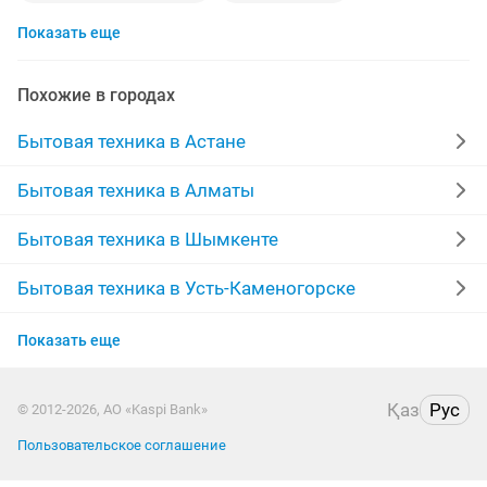
Показать еще
ремонт пылесосов
телевизор
кондиционер
ремонт газовых плит
ремонт электроплит
котел
Похожие в городах
холодильники
морозильники
Бытовая техника в Астане
ремонт бытовой техники
автомашина
Бытовая техника в Алматы
стиральная машина
ремонт микроволновой печи
Бытовая техника в Шымкенте
ремонт посудомоечных машин
выезд
аристон
Бытовая техника в Усть-Каменогорске
Бытовая техника в Актобе
установка газовых плит
газовая
гарантия
Показать еще
Бытовая техника в Актау
пылесос
колонки
ремонт аристон
Қаз
Рус
© 2012-2026, АО «Kaspi Bank»
Бытовая техника в Таразе
ремонт компьютеров
плиты
ремонт домов
Пользовательское соглашение
Бытовая техника в Кызылорде
духовка
агротехника
заправка кондиционеров