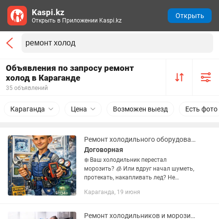
Kaspi.kz
Открыть
Открыть в Приложении Kaspi.kz
Объявления по запросу ремонт
холод в Караганде
35 объявлений
Караганда
Цена
Возможен выезд
Есть фото
Ремонт холодильного оборудования
Договорная
❄️ Ваш холодильник перестал
морозить? 🧊 Или вдруг начал шуметь,
протекать, накапливать лед? Не
рискуйте продуктами и комфортом —
Караганда, 19 июня
доверьтесь профессионалу! 🔧 Помогу
вернуть к жизни: ✅ Бытовые и...
Ремонт холодильников и морозильников выезд