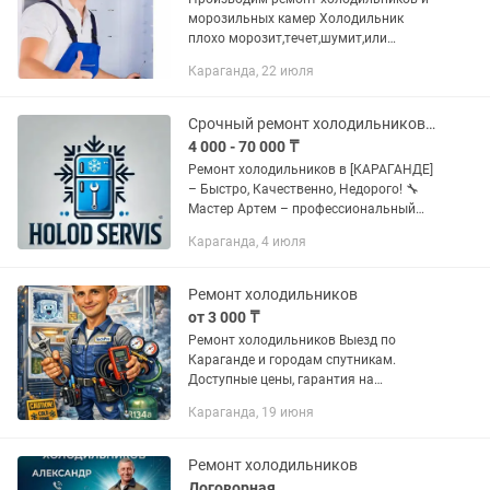
морозильных камер Холодильник
плохо морозит,течет,шумит,или
вообще не включается. Морозильная
Караганда, 22 июля
камера не набирает нужную
температуру. Произведем весь ремонт
Системы...
Срочный ремонт холодильников. Выезд мастера! Гарантия 6 месяцев
4 000 - 70 000 ₸
Ремонт холодильников в [КАРАГАНДЕ]
– Быстро, Качественно, Недорого! 🔧
Мастер Артем – профессиональный
ремонт холодильников на дому! ✅
Караганда, 4 июля
Работаю со всеми марками и
моделями ✅ Оперативный выезд в
любой...
Ремонт холодильников
от 3 000 ₸
Ремонт холодильников Выезд по
Караганде и городам спутникам.
Доступные цены, гарантия на
выполненную работу.
Караганда, 19 июня
Ремонт холодильников
Договорная