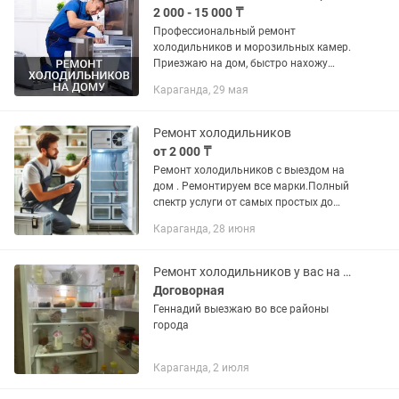
2 000 - 15 000 ₸
Профессиональный ремонт
холодильников и морозильных камер.
Приезжаю на дом, быстро нахожу
причину поломки. Делаю: ✔ не
Караганда, 29 мая
морозит / слабо морозит ✔ течет вода
✔ работает без остановки ✔ меняю
термостат,...
Ремонт холодильников
от 2 000 ₸
Ремонт холодильников с выездом на
дом . Ремонтируем все марки.Полный
спектр услуги от самых простых до
самых сложных , весь пакет
Караганда, 28 июня
документов, оригинальные запчасти,
гарантия
Ремонт холодильников у вас на дому в вашем присутствии
Договорная
Геннадий выезжаю во все районы
города
Караганда, 2 июля