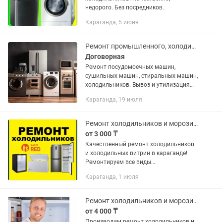
недорого. Без посредников.
Караганда, 5 июня
Ремонт промышленного, холодильного и кухонного оборудования.
Договорная
Ремонт посудомоечных машин,
сушильных машин, стиральных машин,
холодильников. Вывоз и утилизация
бытовой техники.
Караганда, 19 июля
Ремонт холодильников и морозильников холодильных витрин
от 3 000 ₸
Качественный ремонт холодильников
и холодильных витрин в караганде!
Ремонтируем все виды
холодильников:- Бытовые
Караганда, 1 июля
холодильники;- Морозильники;-
Холодильные витрины. Все виды
работ:- замена...
Ремонт холодильников и морозильных камер
от 4 000 ₸
Производим ремонт холодильников и