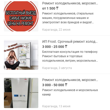
Ремонт холодильников, морозильников,стиральных машин Караганда
от 1 500 ₸
Ремонт холодильников, стиральных
машин, посудомоечных машин и
электроплит всех брендов и видов!
Ремонт морозильных ларей,торговых
Караганда, 22 июня
витрин(заключаю договор на
обслуживание), ремонт холодильников
и...
ИП Frost. Срочный ремонт холодильников любой сложности на дому. Гарантия.
3 000 - 25 000 ₸
Бесплатная консультация по телефону.
Ремонт бытовых и торговых
холодильников, витрин, морозильных
камер любой марки и года выпуска в
Караганда, 3 августа
день подачи заявки. Быстро и
аккуратно. Качественные запчасти и...
Ремонт холодильников, морозильных камер
3 000 - 50 000 ₸
Ремонт холодильников и морозильных
камер
Караганда, 13 июня