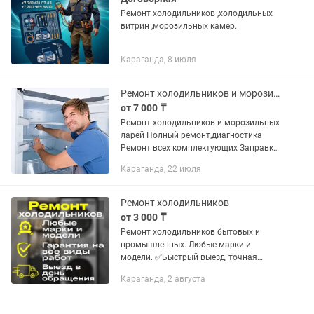
Ремонт холодильников ,холодильных
витрин ,морозильных камер.
Караганда, 8 июля
Ремонт холодильников и морозильных камер
от 7 000 ₸
Ремонт холодильников и морозильных
ларей Полный ремонт,диагностика
Ремонт всех комплектующих Заправка
фреона,Замена компрессора,фильтра
Караганда, 22 июля
Ремонт модулей
управления,термостатов
Звоните,присылайте фото...
Ремонт холодильников
от 3 000 ₸
Ремонт холодильников бытовых и
промышленных. Любые марки и
модели. ✅Быстрый выезд, точная
диагностика и устранение поломки на
Караганда, 2 августа
месте. ✅Честные цены без скрытых
доплат. ✅Гарантия на работу и
запчасти.