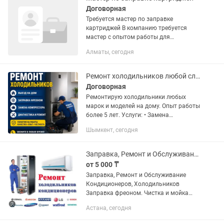
Договорная
Требуется мастер по заправке
картриджей В компанию требуется
мастер с опытом работы для
выездного обслуживания клиентов.
Алматы, сегодня
Обязанности: — выезд по заявкам —
заправка картриджей — обслуживание
и...
Ремонт холодильников любой сложности
Договорная
Ремонтирую холодильники любых
марок и моделей на дому. Опыт работы
более 5 лет. Услуги: • Замена
компрессора • Заправка фреоном •
Шымкент, сегодня
Устранение утечки хладагента •
Замена термостата и датчиков •...
Заправка, Ремонт и Обслуживание Кондиционеров и Холодильников
от 5 000 ₸
Заправка, Ремонт и Обслуживание
Кондиционеров, Холодильников
Заправка фреоном. Чистка и мойка
внутренних и наружных блоков.
Астана, сегодня
Устранение утечки фреона. Замена
компрессора в холодильниках,...