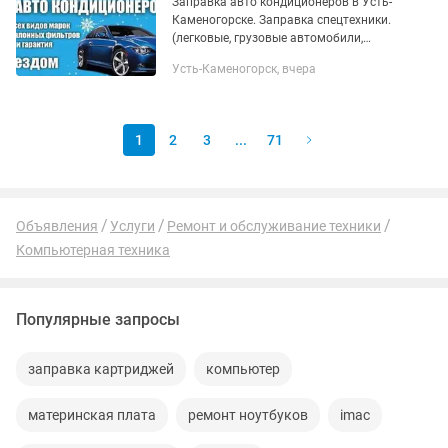
Заправка авто кондиционеров в Усть-
Каменогорске. Заправка спецтехники.
(легковые, грузовые автомобили,
спецтехника, комбайны, трактора,
Усть-Каменогорск, вчера
экскаваторы, автобусы). 24/7, без
выходных - полная...
1
2
3
...
71
Объявления
Услуги
Ремонт и обслуживание техники
Компьютерная техника
Популярные запросы
заправка картриджей
компьютер
материнская плата
ремонт ноутбуков
imac