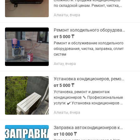
сложности. Продажа кондиционеров
по складской ценам. Ремонт, чистка,
мойка, заправка По этапам: 1 этап во
Алматы, вчера
время ремонта штробление стен,
укладка инсталляции. 2 этап...
Ремонт холодильного оборудования, сплит системы. Заправка чистка
от 5 000 ₸
Ремонт и обслуживание холодильного
оборудования, чистка, заправка, сплит
систем
Актау, вчера
Установка кондиционеров, ремонт, демонтаж кондиционеров
от 5 000 ₸
Установка, ремонт и демонтаж
кондиционеров 🔧 Профессиональные
услуги: ✔️ Установка кондиционеров ✔️
Ремонт (утечка фреона, замена
Алматы, вчера
конденсатора, чистка) ✔️ Демонтаж ✔️
Заправка фреоном – 15 000...
Заправка автокондиционеров кондиционеров автозаправка комбайн фуры трактор
от 10 000 ₸