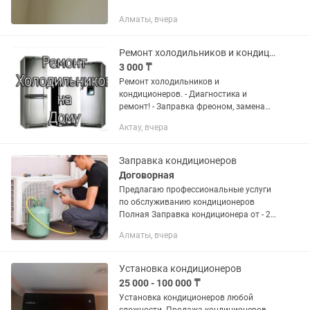
Алматы, вчера
Ремонт холодильников и кондиционеров.
3 000 ₸
Ремонт холодильников и
кондиционеров. - Диагностика и
ремонт! - Заправка фреоном, замена
компрессора! - Установка сплит-
Актау, вчера
систем! - Консультация и
обслуживания!🫡 - Качество и
гарантия! 😎👍
Заправка кондиционеров
Договорная
Предлагаю профессиональные услуги
по обслуживанию кондиционеров
Полная Заправка кондиционера от - 20
000тг До/заправка кондиционера от -
Алматы, вчера
15 000тг Чистка внутреннего блока
кондиционеров от -...
Установка кондиционеров
25 000 - 100 000 ₸
Установка кондиционеров любой