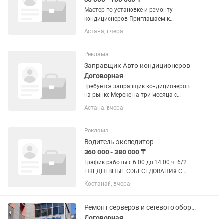
Мастер по установке и ремонту
кондиционеров Приглашаем к
сотрудничеству опытных мастеров для
Астана, вчера
выполнения заказов через приложение
Яндекс. Что нужно делать: установка
бытовых кондиционеров и...
Реклама
Заправщик Авто кондиционеров
Договорная
Требуется заправщик кондиционеров
на рынке Мереке на три месяца с
опытом диагностики заправки и
Астана, вчера
ремонта авто кондиционеров всё с нас
от вас требуется только заправлять и
диагностировать авто...
Реклама
Водитель экспедитор
360 000 - 380 000 ₸
График работы с 6.00 до 14.00 ч. 6/2
ЕЖЕДНЕВНЫЕ СОБЕСЕДОВАНИЯ С
10:00 ДО 12:00. АДРЕС:
Костанай, вчера
УЛ.КАРБЫШЕВА 16/1 ПЕКАРНЯ
"ДАСТАРХАН НАН". На руки чистыми
от 370 тысяч тенге!!!! Обязанности: 1.
Ремонт серверов и сетевого оборудования в Сервисном Центре Лайн
Управление...
Договорная