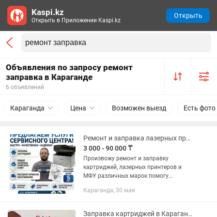
Kaspi.kz
Открыть
Открыть в Приложении Kaspi.kz
Объявления по запросу ремонт
заправка в Караганде
6 объявлений
Караганда
Цена
Возможен выезд
Есть фото
Ремонт и заправка лазерных принтеров и МФУ Samsung, Canon, Hp, Xerox и т.д.
3 000 - 90 000 ₸
Произвожу ремонт и заправку
картриджей, лазерных принтеров и
МФУ различных марок помогу
устранить проблемы: некачественная
Караганда, 30 мая
печать с любым картриджем не берет
бумагу берет по несколько листов ...
Заправка картриджей в Караганде. Ремонт принтеров и МФУ hp cannon samsung