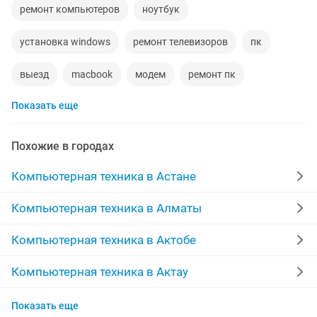
ремонт компьютеров
ноутбук
установка windows
ремонт телевизоров
пк
выезд
macbook
модем
ремонт пк
Показать еще
агротехника
программист
чистка ноутбуков
windows 7
windows
принтер
autocad
Похожие в городах
антивирус
качественный ремонт
Компьютерная техника в Астане
ремонт установка
картридж
macbook pro
Компьютерная техника в Алматы
установка windows 10
диагностика
корпус
Компьютерная техника в Актобе
заправка
установка windows 7
Компьютерная техника в Актау
Компьютерная техника в Таразе
ноутбуки караганда
сборка компьютера
Показать еще