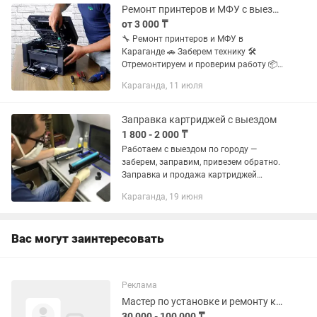
Ремонт принтеров и МФУ с выездом
от 3 000 ₸
🔧 Ремонт принтеров и МФУ в
Караганде 🚗 Заберем технику 🛠
Отремонтируем и проверим работу 📦
Вернем обратно — готовую к печати
Караганда, 11 июля
Дополнительно: заправка и продажа
картриджей.
Заправка картриджей с выездом
1 800 - 2 000 ₸
Работаем с выездом по городу —
заберем, заправим, привезем обратно.
Заправка и продажа картриджей
(лазерных, струйных, ч/б и цветных) в
Караганда, 19 июня
Караганде. Работаем с выездом по
городу: •Заберем картридж у...
Вас могут заинтересовать
Реклама
Мастер по установке и ремонту кондиционеров
30 000 - 100 000 ₸