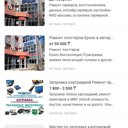
Ремонт серверов, восстановление
данных, апгрейд серверов, настройка
RAID массива, установка серверной
операционной системы (Windows
Астана, сегодня
Server....), настройка сетевого
оборудования и прошивка: роутеры,...
Ремонт плоттеров Epson в авторизованном Сервис Центре Лайн
от 50 000 ₸
Ремонт плоттеров
Epson.Инсталляция,ТО,заправка,
замена печатающей головки и другие
работы. ТОО «Сервисный Центр -Лайн»
Астана, сегодня
- это более 30 лет опыта и знаний.
Сертифицированные инженеры
профессионально...
Заправка картриджей Ремонт принтеров
1 800 - 3 500 ₸
Заправка любых картриджей, ремонт
принтеров и МФУ любой сложности,
быстро, качественно и не дорого. Опыт
более 15 лет. Без выходных. Есть
Алматы, сегодня
выезд
Мастер по заправке картриджей