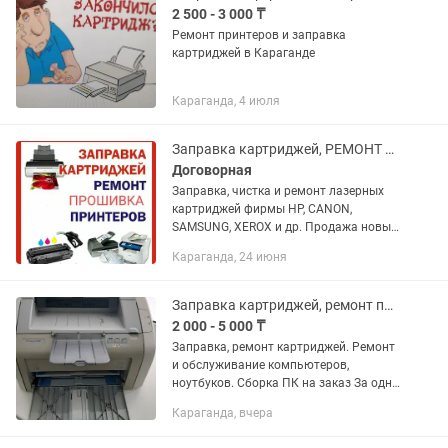
2 500 - 3 000 ₸
Ремонт принтеров и заправка
картриджей в Караганде
Караганда, 4 июля
Заправка картриджей, РЕМОНТ ПРИНТЕРОВ, Прошивка (расчиповка) принтера
Договорная
Заправка, чистка и ремонт лазерных
картриджей фирмы HP, CANON,
SAMSUNG, XEROX и др. Продажа новых
картриджей и комплектующих.
Караганда, 24 июня
Возможен выезд мастера для заправки
вашего картриджа или РЕМОНТА...
Заправка картриджей, ремонт принтеров, компьютеров
2 000 - 5 000 ₸
Заправка, ремонт картриджей. Ремонт
и обслуживание компьютеров,
ноутбуков. Сборка ПК на заказ За одну
заправку на выезде - от 2000 тг в
Караганда, вчера
зависимости от количества и района
Ремонт принтеров - в...