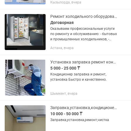
Кызылорда, вчера
столового оборудования. - Заправка
полная R410a, R22 15000тн -
Профилактика мойка...
Ремонт холодильного оборудования
Договорная
Оказываем профессиональные услуги
по ремонту и обслуживанию: - бытовых
и промышленных холодильников, -
морозильных камер, - витрин и шкафов
Астана, вчера
для магазинов, Что мы предлагаем: -
Бесплатная...
Установка заправка ремонт кондиционеров. переустановка
5 000 - 25 000 ₸
Кондиционер заправка и ремонт,
установка Быстро и качественно.
Шымкент, вчера
Заправка,установка,кондиционеров,чистка,обслуживание
10 000 - 50 000 ₸
Заправка,установка,ремонт,чистка