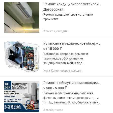
Ремонт кондиционеров установка прочистка заправка фреоном
Договорная
Ремонт кондиционеров установки
прочистка
Алматы, сегодня
Установка и техническое обслуживание кондиционеров
от 15 000 ₸
Установка, заправка, ремонт и
техническое обслуживание,
кондиционеров, мойка под
давлением(Керхером), с полным
Усть-Каменогорск, сегодня
разбором и без. Полный спектр услуг.
Качественно, не дорого. Помощь в
выборе...
Ремонт и обслуживание холодильников, морозильников
2 500 - 5 000 ₸
Ремонт и обслуживание, заправка
фреоном, замена компрессора и т.д. и
т.п. Lg, Samsung, Bosch, бирюса, атлант,
beko и т.д. и т.п.
Актобе, вчера