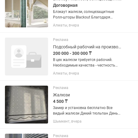
Договорная
Блэкаут жалюзи, солнцезащитные
Ролл-шторы Blackout Благодаря
особому строению блэкаут ткань
Алматы, вчера
защищает помещение от солнечного
света и от жаркой погоды. Степень
затемнения может быть от 95% до
Реклама
100%.
Подсобный рабочий на производстве
200 000 - 300 000 ₸
В цех жалюзи требуется рабочий.
Необходимые качества - честность
порядочность ответственность
Алматы, вчера
аккуратность внимательность
исполнительность пунктуальность.
Реклама
Жалюзи
4 500 ₸
Замер и установка бесплатно Все
видый жалюзи Дикий тюльпан День
ночь ( зебра) Ролл шторый Двоичный
Шымкент, вчера
ролл шторый Плиссе Вертикальные
Фото печать А также жалюзи на
приводах( на пульту )
Реклама