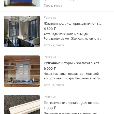
Тараз, вчера
Реклама
Жалюзи, ролл-шторы, день-ночь, дуэт Астана
4 500 ₸
Астанада және қала маңында
Роллшторлар мен Жалюзилер орнату -
сапалы және жылдам! Терезелеріңізді
Астана, вчера
стильді және ұқыпты жаңартамыз. Біз
дайындаймыз және орнатамыз: ✔️
Роллшторлар ✔️ День-Ночь...
Реклама
Рулонные шторы и жалюзи в Астане.
6 000 ₸
Наша компания предлагает большой
ассортимент товара. Высокое качество
гарантируем. Приемлемые цены.
Астана, вчера
Вызов дизайнера и установка
бесплатно. Сроки исполнения 1 день.
Качество гарантируем. На весь...
Реклама
Потолочные карнизы для шторы
1 000 ₸
Привезем и установим карнизы для