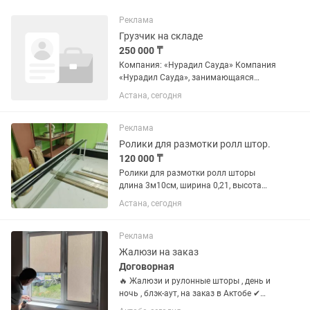
Реклама
Грузчик на складе
250 000 ₸
Компания: «Нурадил Сауда» Компания
«Нурадил Сауда», занимающаяся
производством жалюзи, карнизов и
Астана, сегодня
комплектующих, в связи с открытием
регионального филиала в г. Астана
приглашает на работу...
Реклама
Ролики для размотки ролл штор.
120 000 ₸
Ролики для размотки ролл шторы
длина 3м10см, ширина 0,21, высота
0,85 см ножки регулируемые.
Астана, сегодня
Реклама
Жалюзи на заказ
Договорная
🔥 Жалюзи и рулонные шторы , день и
ночь , блэк-аут, на заказ в Актобе ✔
День-ночь✔ Рулонные жалюзи✔