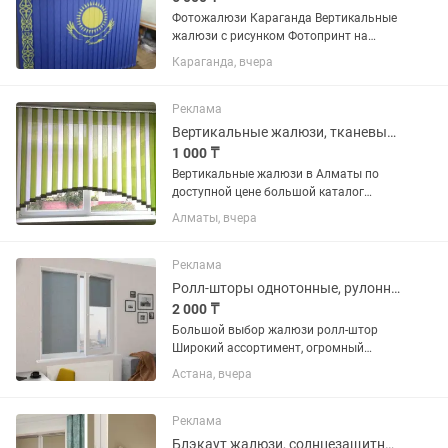
Фотожалюзи Караганда Вертикальные
жалюзи с рисунком Фотопринт на
жалюзи Жалюзи с логотипом
Караганда, вчера
Реклама
Вертикальные жалюзи, тканевые жалюзи
1 000 ₸
Вертикальные жалюзи в Алматы по
доступной цене большой каталог
тканей обработанных анти пыль анти
Алматы, вчера
пожар работаем быстро и качественно
без перерыва и выходных замер
доставка установка бесплатно
Реклама
Ролл-шторы однотонные, рулонные шторы, солнцезащитные Ролл-шторы
2 000 ₸
Большой выбор жалюзи ролл-штор
Широкий ассортимент, огромный
выбор цветов! Производство: Польша,
Астана, вчера
Турция, Россия. Ролл-шторы
однотонные, с рисунком, фактурные,
детские, блэкаут. День-ночь (зебра), в...
Реклама
Блэкаут жалюзи, солнцезащитные Ролл-шторы Blackout