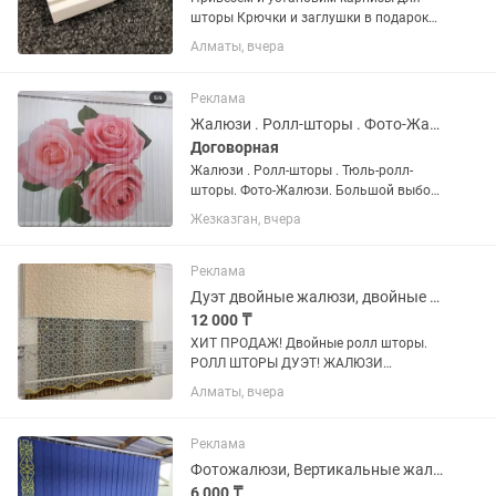
шторы Крючки и заглушки в подарок
Пластиковые потолочные 1 ,2х и 3х
Алматы, вчера
рядные Алюминиевые карнизы симпл
А так же : Профессиональный пошив
шторы Рулонные шторы...
Реклама
Жалюзи . Ролл-шторы . Фото-Жалюзи
Договорная
Жалюзи . Ролл-шторы . Тюль-ролл-
шторы. Фото-Жалюзи. Большой выбор
ткани
Жезказган, вчера
Реклама
Дуэт двойные жалюзи, двойные тюлевые ролл-шторы
12 000 ₸
ХИТ ПРОДАЖ! Двойные ролл шторы.
РОЛЛ ШТОРЫ ДУЭТ! ЖАЛЮЗИ
двойные! Двойные тюлевые жалюзи
Алматы, вчера
Дуэт! Качественные турецкие ткани!
Индивидуально по Вашим размерам.
Выезд на замер бесплатно! Доставка
Реклама
и...
Фотожалюзи, Вертикальные жалюзи с рисунком, фотопринт на жалюзи
6 000 ₸