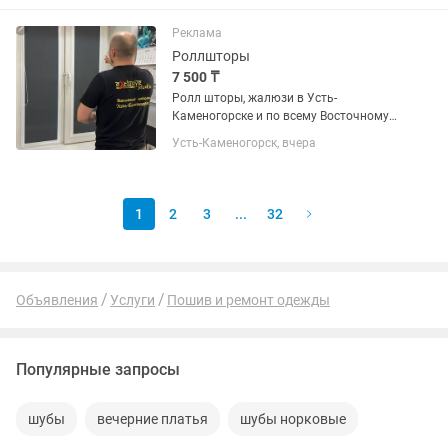
образцов ткани.
Реклама
Роллшторы
7 500 ₸
Ролл шторы, жалюзи в Усть-
Каменогорске и по всему Восточному
Казахстану. Большой выбор тканей.
Усть-Каменогорск, вчера
Бесплатный Замер. Технолог приедет к
вам со всеми образцами. Есть
варианты рассрочки.
1
2
3
...
32
Объявления
Услуги
Пошив и ремонт одежды
Популярные запросы
шубы
вечерние платья
шубы норковые