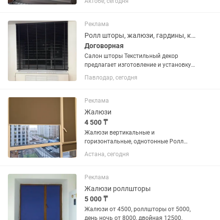
Актобе, сегодня
Большой выбор тканей и цветов✔
Бесплатный замер✔ Установка под
ключ✔ Быстро и аккуратно Создадим...
Реклама
Ролл шторы, жалюзи, гардины, карнизы
Договорная
Салон шторы Текстильный декор
предлагает изготовление и установку
жалюзи горизонтальные деревянные
Павлодар, сегодня
2.5см и 5 см по доступным ценам,
жалюзи горизонтальные
алюминиевые перфорированные и нет,
Реклама
ролл шторы...
Жалюзи
4 500 ₸
Жалюзи вертикальные и
горизонтальные, однотонные Ролл
шторы, День и Ночь на заказ, Замер и
Астана, сегодня
установка бесплатно,,,
Реклама
Жалюзи роллшторы
5 000 ₸
Жалюзи от 4500, роллшторы от 5000,
день ночь от 8000, двойная 12500.