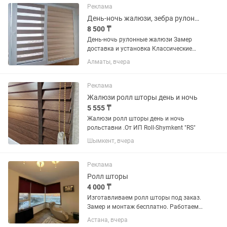
Каждая из представленных моделей
Реклама
выгодно...
День-ночь жалюзи, зебра рулонные шторы
8 500 ₸
День-ночь рулонные жалюзи Замер
доставка и установка Классические
шторы день-ночь состоят из двух
Алматы, вчера
сменяющихся полос материала —
прозрачного и непрозрачного. При
перемещении полосы прозрачного и...
Реклама
Жалюзи ролл шторы день и ночь
5 555 ₸
Жалюзи ролл шторы день и ночь
рольставни .От ИП Roll-Shymkent "RS"
Шымкент, вчера
Реклама
Ролл шторы
4 000 ₸
Изготавливаем ролл шторы под заказ.
Замер и монтаж бесплатно. Работаем
с юридическими и физическими
Астана, вчера
лицами. В ассортименте более 2000