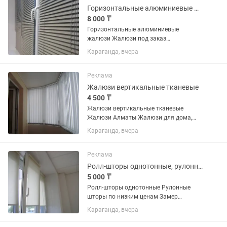
Горизонтальные алюминиевые жалюзи, офисные жалюзи
8 000 ₸
Горизонтальные алюминиевые
жалюзи Жалюзи под заказ
Горизонтальные жалюзи
Караганда, вчера
металлические Бесплатный замер,
гарантия качества
Реклама
Жалюзи вертикальные тканевые
4 500 ₸
Жалюзи вертикальные тканевые
Жалюзи Алматы Жалюзи для дома,
офиса, школы Выезд, замеры и расчет
Караганда, вчера
стоимости БЕСПЛАТНО Качественный
монтаж ГАРАНТИЯ 1 ГОД Обширный
каталог тканей БОЛЕЕ 150...
Реклама
Ролл-шторы однотонные, рулонные жалюзи
5 000 ₸
Ролл-шторы однотонные Рулонные
шторы по низким ценам Замер
доставка и установка Однотонные
Караганда, вчера
ткани для рулонных шторы –
практичный и универсальный вариант.