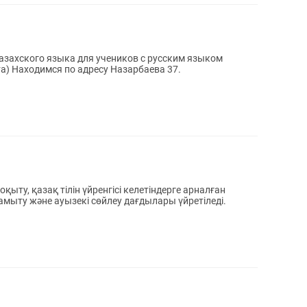
казахского языка для учеников с русским языком
та) Находимся по адресу Назарбаева 37.
оқыту, қазақ тілін үйренгісі келетіндерге арналған
амыту және ауызекі сөйлеу дағдылары үйретіледі.