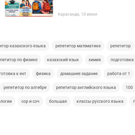
Караганда, 10 июня
итор казахского языка
репетитор математике
репетитор
епетитор по физике
казахский язык
химия
подготовка
готовка к ент
физика
домашнее задание
работа от 1
репетитор по алгебре
репетитор английского языка
100
ологии
сор и соч
большая
классы русского языка