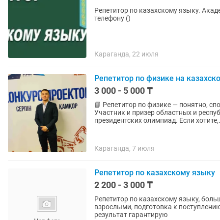
Репетитор по казахскому языку. Акад
телефону ()
Караганда, 22 июля
Репетитор по физике на казахск
3 000 - 5 000 ₸
📘 Репетитор по физике — понятно, спокойно и с ре
Участник и призер областных и республика
президентских олимпиад. Если хотите
Караганда, 7 июля
Репетитор по казахскому языку
2 200 - 3 000 ₸
Репетитор по казахскому языку, больш
взрослыми, подготовка к поступлению
результат гарантирую