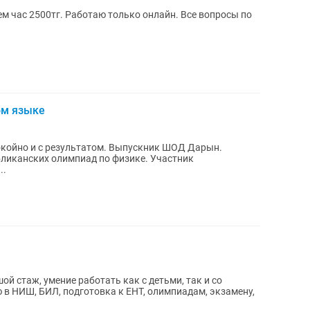
ем час 2500тг. Работаю только онлайн. Все вопросы по
ом языке
зультатом. Выпускник ШОД Дарын.
нских олимпиад по физике. Участник
,...
ой стаж, умение работать как с детьми, так и со
 в НИШ, БИЛ, подготовка к ЕНТ, олимпиадам, экзамену,