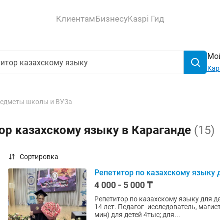
Клиентам
Бизнесу
Kaspi Гид
Мой
Кар
едметы школы и ВУЗа
ор казахскому языку в Караганде
(15)
Сортировка
Репетитор по казахскому языку 
4 000 - 5 000 ₸
Репетитор по казахскому языку для д
14 лет. Педагог -исследователь, маги
мин) для детей 4тыс; для...