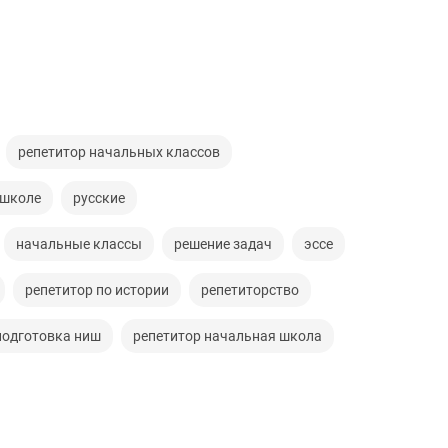
репетитор начальных классов
 школе
русские
начальные классы
решение задач
эссе
репетитор по истории
репетиторство
подготовка ниш
репетитор начальная школа