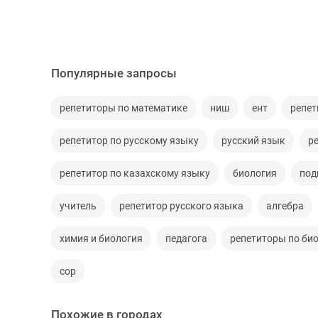
Популярные запросы
репетиторы по математике
ниш
ент
репет
репетитор по русскому языку
русский язык
р
репетитор по казахскому языку
биология
под
учитель
репетитор русского языка
алгебра
химия и биология
педагога
репетиторы по би
сор
Похожие в городах