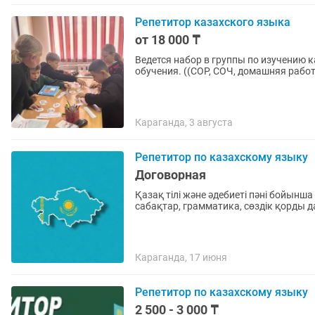
Репетитор казахского языка
от 18 000 ₸
Ведется набор в группы по изучению 
обучения. ((СОР, СОЧ, домашняя рабо
Караганда, 3 августа
Репетитор по казахскому языку
Договорная
Қазақ тілі және әдебиеті пәні бойынша 
сабақтар, грамматика, сөздік қорды д
Караганда, 17 июня
Репетитор по казахскому языку
2 500 - 3 000 ₸