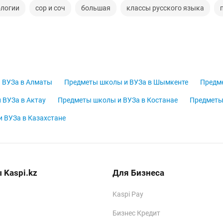
ологии
сор и соч
большая
классы русского языка
 ВУЗа в Алматы
Предметы школы и ВУЗа в Шымкенте
Предме
 ВУЗа в Актау
Предметы школы и ВУЗа в Костанае
Предметы
 ВУЗа в Казахстане
 Kaspi.kz
Для Бизнеса
Kaspi Pay
Бизнес Кредит