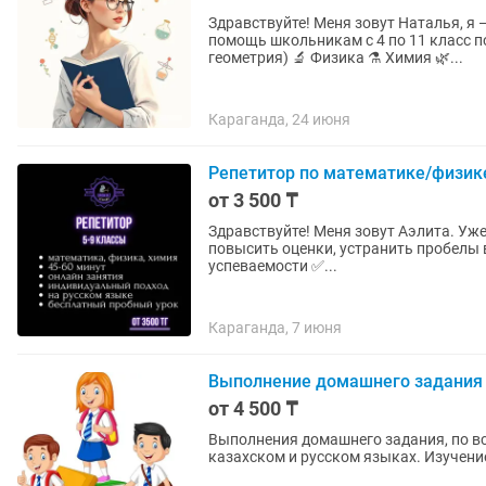
Здравствуйте! Меня зовут Наталья, я
помощь школьникам с 4 по 11 класс по следующим пр
геометрия) 🔬 Физика ⚗ Химия 🌿...
Караганда, 24 июня
Репетитор по математике/физике
от 3 500 ₸
Здравствуйте! Меня зовут Аэлита. Уже более 5 лет работаю в сфере образования и помогаю
повысить оценки, устранить пробелы в знан
успеваемости ✅...
Караганда, 7 июня
Выполнение домашнего задания с
от 4 500 ₸
Выполнения домашнего задания, по всем предметам ОН
казахском и ру