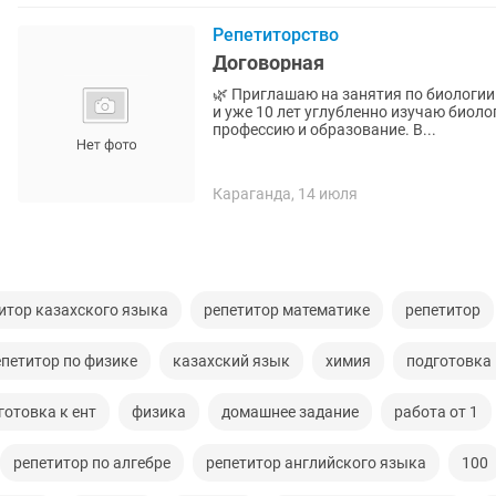
Репетиторство
Договорная
🌿 Приглашаю на занятия по биологии и химии! Здравствуйте! Меня зовут Ас
и уже 10 лет углубленно изучаю биол
профессию и образование. В...
Караганда, 14 июля
итор казахского языка
репетитор математике
репетитор
епетитор по физике
казахский язык
химия
подготовка
готовка к ент
физика
домашнее задание
работа от 1
репетитор по алгебре
репетитор английского языка
100