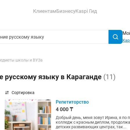
Клиентам
Бизнесу
Kaspi Гид
Мой
Кар
едметы школы и ВУЗа
е русскому языку в Караганде
(11)
Сортировка
Репетиторство
4 000 ₸
Добрый день, меня зовут Ирина, я по
колледж с красным диплом, продолжаю
детских развивающих центрах, так...