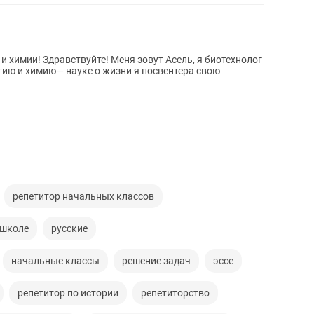
ель, я биотехнолог
огию и химию— науке о жизни я посвентера свою
репетитор начальных классов
 школе
русские
начальные классы
решение задач
эссе
репетитор по истории
репетиторство