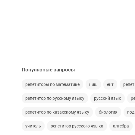
Популярные запросы
репетиторы по математике
ниш
ент
репет
репетитор по русскому языку
русский язык
р
репетитор по казахскому языку
биология
под
учитель
репетитор русского языка
алгебра