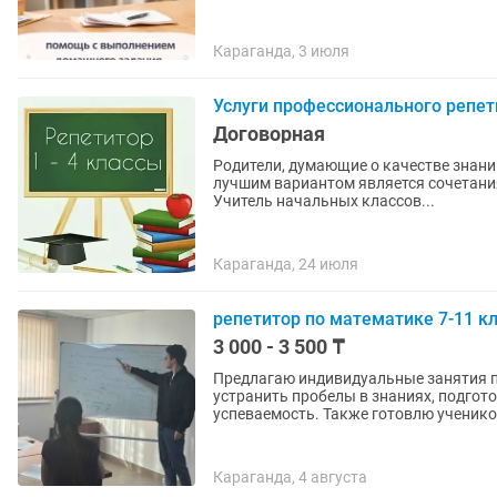
Караганда, 3 июля
Услуги профессионального репет
Договорная
Родители, думающие о качестве знаний
лучшим вариантом является сочетания ш
Учитель начальных классов...
Караганда, 24 июля
репетитор по математике 7-11 к
3 000 - 3 500 ₸
Предлагаю индивидуальные занятия п
устранить пробелы в знаниях, подгот
успеваемость. Также готовлю учеников
Караганда, 4 августа