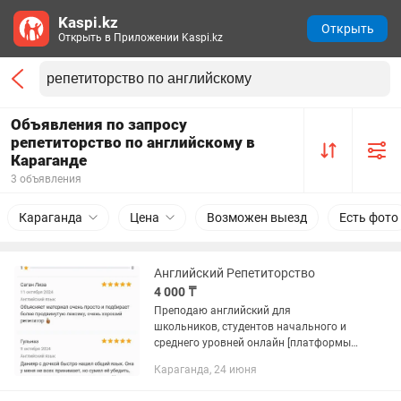
Kaspi.kz
Открыть
Открыть в Приложении Kaspi.kz
Объявления по запросу
репетиторство по английскому в
Караганде
3 объявления
Караганда
Цена
Возможен выезд
Есть фото
Английский Репетиторство
4 000 ₸
Преподаю английский для
школьников, студентов начального и
среднего уровней онлайн [платформы
zoom + miro] и офлайн на дому.
Караганда, 24 июня
Работаю на результат. Помогу
подтянуть грамматику и сделать