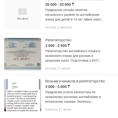
20 000 - 25 000 ₸
Предлагаю онлайн занятия
начального уровня по английскому
языку для детей 6-14 лет. Меня зовут
Амантай Адем,я студент университета
Астана, 2 августа
ЕНУ. Владею знаниями казахского,
русского,английского и сейчас...
Репетиторство
2 000 - 2 500 ₸
Репетиторство английского языка и
казахского языка для русских и
казахских школ. Подготовка к ЕНТ/
IELTS/Kaztest
Актобе, 31 июля
Возьму учеников в репетиторство
3 000 - 5 000 ₸
Предлагаю услуги репетитора по
казахскому, русскому, английскому и
испанскому языкам. Являюсь
выпускником Назарбаев Университета.
Алматы, 31 июля
Опыт преподавания более 3 лет. Курс
по подготовке к ЕНТ по...