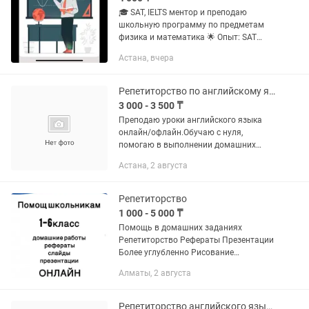
🎓 SAT, IELTS ментор и преподаю
школьную программу по предметам
физика и математика 🌟 Опыт: SAT
1520 (790 Математика, 730 Английский
Астана, вчера
язык), IELTS 8.0, Со-основатель
волонтерской инициативы U1REN...
Репетиторство по английскому языку
3 000 - 3 500 ₸
Преподаю уроки английского языка
онлайн/офлайн.Обучаю с нуля,
помогаю в выполнении домашних
заданий, подготовка к собр, соч,
Астана, 2 августа
экзаменам. Подробнее по тел/
Репетиторство
1 000 - 5 000 ₸
Помощь в домашних заданиях
Репетиторство Рефераты Презентации
Более углубленно Рисование
Казахский Русский Английский в
Алматы, 2 августа
совершенстве Поделки от 3000тг
Репетиторство английского языка детям