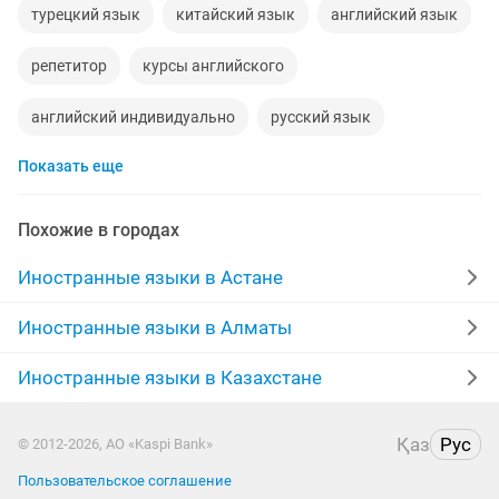
турецкий язык
китайский язык
английский язык
репетитор
курсы английского
английский индивидуально
русский язык
Показать еще
русские
курсы казахского языка
ielts
учитель английского языка
казахский язык
Похожие в городах
немецкий язык
носитель языка
3 месяца
Иностранные языки в Астане
репетитор казахского языка
Иностранные языки в Алматы
репетитор английский язык
Иностранные языки в Казахстане
репетитор по русскому языку
Қаз
Рус
© 2012-2026, АО «Kaspi Bank»
репетитор по казахскому языку
китайский
Пользовательское соглашение