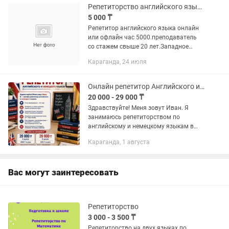
изучение...
Репетиторство английского языка
5 000 ₸
Репетитор английского языка онлайн
или офлайн час 5000.преподаватель
со стажем свыше 20 лет.Западное
образование.
Караганда, 24 июля
Онлайн репетитор Английского и немецкого языков
20 000 - 29 000 ₸
Здравствуйте! Меня зовут Иван. Я
занимаюсь репетиторством по
английскому и немецкому языкам в
режиме онлайн индивидуально !!!НА
Караганда, 1 августа
ДОЛГОСРОЧНОЙ ОСНОВЕ!!!: с детьми с
5 класса, подростками и взрослыми....
Вас могут заинтересовать
Репетиторство
3 000 - 3 500 ₸
Репетиторство на двух языках по