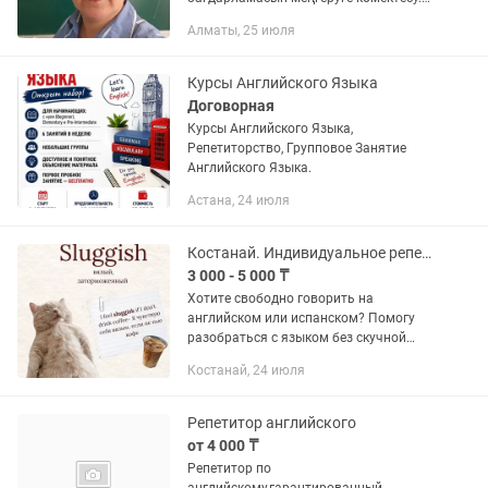
(Үй тапсырмасын бірге орындау).
Алматы, 25 июля
Ағылшынша сөйлеуді дамыту.
(1сағ.-4000тг.) ...
Курсы Английского Языка
Договорная
Курсы Английского Языка,
Репетиторство, Групповое Занятие
Английского Языка.
Астана, 24 июля
Костанай. Индивидуальное репетиторство английского и испанского языка
3 000 - 5 000 ₸
Хотите свободно говорить на
английском или испанском? Помогу
разобраться с языком без скучной
зубрежки. • Для детей и взрослых с
Костанай, 24 июля
нуля • Объясняю простым и понятным
языком • Разговорная практика с...
Репетитор английского
от 4 000 ₸
Репетитор по