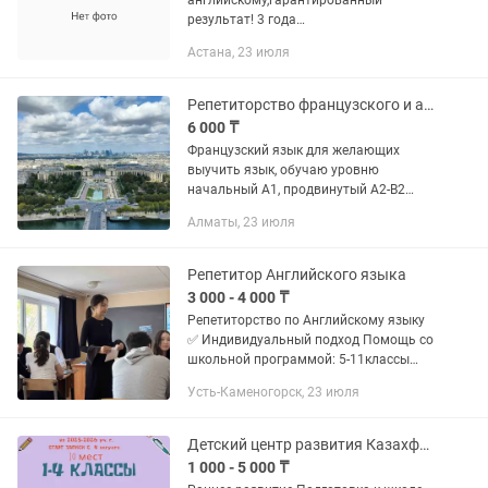
английскому,гарантированный
результат! 3 года
репетиторства,окончил
Астана, 23 июля
лингвистический колледж с красным
дипломом,сдал экзамен IELTS,Уровень
английского-C1
Репетиторство французского и английского
6 000 ₸
Французский язык для желающих
выучить язык, обучаю уровню
начальный А1, продвинутый А2-B2
Подтверждающие документы на
Алматы, 23 июля
знания языка, диплом Delf 2023,2024
года обучения Обучение онлайн по
зуму, ,...
Репетитор Английского языка
3 000 - 4 000 ₸
Репетиторство по Английскому языку
✅ Индивидуальный подход Помощь со
школьной программой: 5-11классы
Профессиональный английский язык
Усть-Каменогорск, 23 июля
для студентов. Подготовки на
поступление в Вуз Подготовки:...
Детский центр развития Казахфильм
1 000 - 5 000 ₸