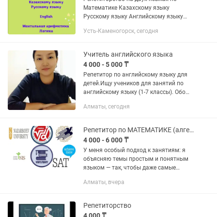
Математике Казахскому языку
Русскому языку Английскому языку
Обучение грамоте Подготовка к НИШ и
Усть-Каменогорск, сегодня
БИЛ
Учитель английского языка
4 000 - 5 000 ₸
Репетитор по английскому языку для
детей.Ищу учеников для занятий по
английскому языку (1-7 классы). Обо
мне:Опыт работы в школе и на курсах
Алматы, сегодня
английского языка.Индивидуальный
подход к каждому...
Репетитор по МАТЕМАТИКЕ (алгебра/геометрия) и ФИЗИКЕ онлайн
4 000 - 6 000 ₸
У меня особый подход к занятиям: я
объясняю темы простым и понятным
языком — так, чтобы даже самые
сложные разделы, которые кажутся
Алматы, вчера
запутанными после школьных уроков,
становились логичными и...
Репетиторство
4 000 ₸