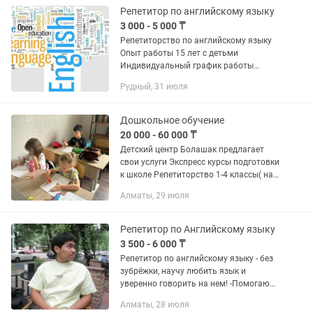
Репетитор по английскому языку
3 000 - 5 000 ₸
Репетиторство по английскому языку
Опыт работы 15 лет с детьми
Индивидуальный график работы
Подготовка к СОР и СОЧ для учащихся
Рудный, 31 июля
общеобразовательных школ. Пишите.
Звоните. Предварительно запись на...
Дошкольное обучение
20 000 - 60 000 ₸
Детский центр Болашак предлагает
свои услуги Экспресс курсы подготовки
к школе Репетиторство 1-4 классы( на
двух языках русский казахский)
Алматы, 29 июля
Продленка Фортепиано Робототехника
Английский язык Казахский...
Репетитор по Английскому языку
3 500 - 6 000 ₸
Репетитор по английскому языку - без
зубрёжки, научу любить язык и
уверенно говорить на нем! -Помогаю
подтянуть английский, разобраться в
Алматы, 28 июля
грамматике, подготовиться к