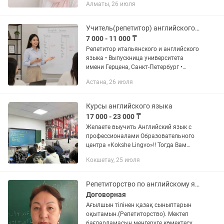
Алматы, 26 июля
ученику. Дополнительно: Предметы
учим по разным английским
учебникам в...
Учитель(репетитор) английского и итальянского языка
7 000 - 11 000 ₸
Репетитор итальянского и английского
языка • Выпускница университета
имени Герцена, Санкт-Петербург •
Обучалась в Италии и Корее • Уровень
Астана, 26 июля
английского языка и итальянского —
C2 • Сдала IELTS на...
Курсы английского языка
17 000 - 23 000 ₸
Желаете выучить Английский язык с
профессионалами Образовательного
центра «Kokshe Lingvo»!! Тогда Вам
дорога к Нам! Немного о нас: - Опыт
Кокшетау, 25 июля
преподавания более 10 лет! - 3000
довольных клиентов! -...
Репетиторство по английскому языку
Договорная
Ағылшын тілінен қазақ сыныптарын
оқытамын.(Репетиторство). Мектеп
бағдарламасын меңгеруге көмектесу.