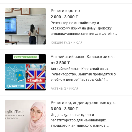
контрольным и экзаменам, закрыть...
Репетиторство
2 000 - 3 000 ₸
Репетитор по английскому и
казахскому языку на дому Провожу
индивидуальные занятия для детей и
школьников. Помощь в освоении и
Кокшетау, 27 июля
закреплении школьной программы,
развитие разговорных и письменных...
Английский язык. Казахский язык. Репетиторство.
от 3 500 ₸
Английский язык. Казахский язык.
Репетиторство. Занятия проводятся в
учебном центре "Гарвард Kids" 1
занятие(60 минут)- 3.500тг.
Астана, 27 июля
Репетитор, индивидуальные курсы английского языка.
3 000 - 3 500 ₸
Индивидуальные курсы и
репетиторство для начинающих,
турецкого и английского языков.
Индивидуальный подход каждому