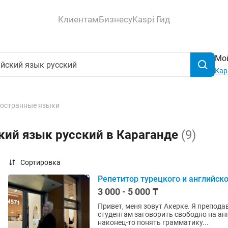
Клиентам
Бизнесу
Kaspi Гид
Мой
Кар
остранные языки
кий язык русский в Караганде
(9)
Сортировка
Репетитор турецкого и английско
3 000 - 5 000 ₸
Привет, меня зовут Акерке. Я препода
студентам заговорить свободно на ан
наконец-то понять грамматику...