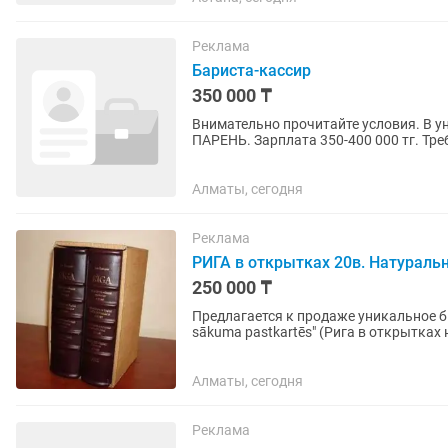
Реклама
Бариста-кассир
350 000 ₸
Внимательно прочитайте условия. В ун
ПАРЕНЬ. Зарплата 350-400 000 тг. Требования: -умение варить кофе и делать напитки - возраст
от 21 до 30 -...
Алматы, сегодня
Реклама
РИГА в открытках 20в. Натураль
250 000 ₸
Предлагается к продаже уникальное би
sākuma pastkartēs" (Рига в открытках начала XX века). Особе
Эксклюзивный кожаный...
Алматы, сегодня
Реклама