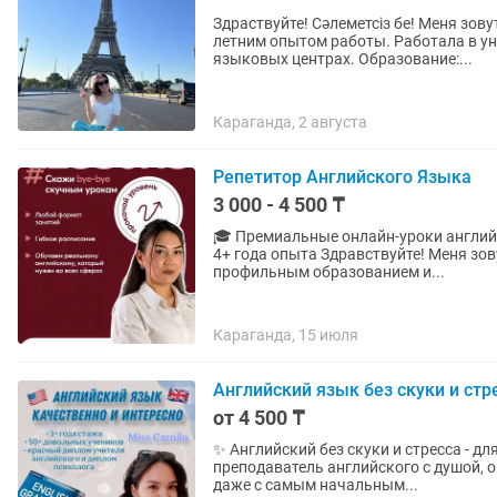
Здраствуйте! Сәлеметсіз бе! Меня зовут Жаудир. Я преподаватель английского языка 10
летним опытом работы. Работала в университете 6 лет, также преподавала в разных
языковых центрах. Образование:...
Караганда, 2 августа
Репетитор Английского Языка
3 000 - 4 500 ₸
🎓 Премиальные онлайн-уроки английского языка IELTS 7.0 | C1 Advan
4+ года опыта Здравствуйте! Меня зовут Арбинур — преподаватель английского языка с
профильным образованием и...
Караганда, 15 июля
Английский язык без скуки и стре
от 4 500 ₸
✨ Английский без скуки и стресса - для подростков 
преподаватель английского с душой, 
даже с самым начальным...