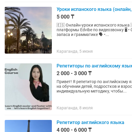
Уроки испанского языка (онлайн
5 000 ₸
🇪🇸 Онлайн-уроки испанского языка 🇪🇸 • Уроки проходят удаленно на базе инте
платформы Edvibe по видеозвонку 🖥️ 
запаса и грамматике 🗣️ •...
Караганда, 5 июня
Репетиторы по английскому язы
2 000 - 3 000 ₸
Привет! Я репетитор по английскому 
на обучении детей, подростков и взр
индивидуальную методику, чтобы...
Караганда, 8 июля
Репетитор английского языка
4 000 - 6 000 ₸