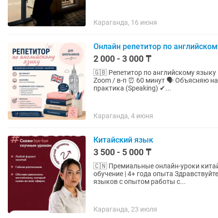
Караганда, 16 июня
Онлайн репетитор по английском
2 000 - 3 000 ₸
🇬🇧 Репетитор по английскому языку 📚 Индивидуальные занятия для школьников 💻 Онлайн:
Zoom / в-п ⏰ 60 минут 🗣 Объясняю на казахском и русском языках. На уроках: ✔ Разговорная
практика (Speaking) ✔...
Караганда, 4 июня
Китайский язык
3 500 - 5 000 ₸
🇨🇳 Премиальные онлайн-уроки китайского языка Индивидуальны
обучение | 4+ года опыта Здравствуйте! Меня зовут Арбинур — преподаватель иностранных
языков с опытом работы с...
Караганда, 23 июля