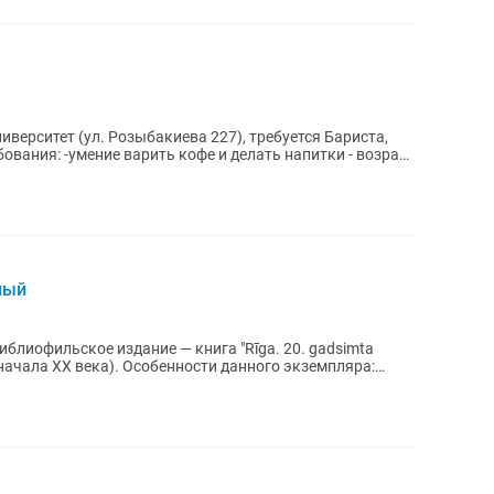
иверситет (ул. Розыбакиева 227), требуется Бариста,
ный
блиофильское издание — книга "Rīga. 20. gadsimta
нности данного экземпляра: