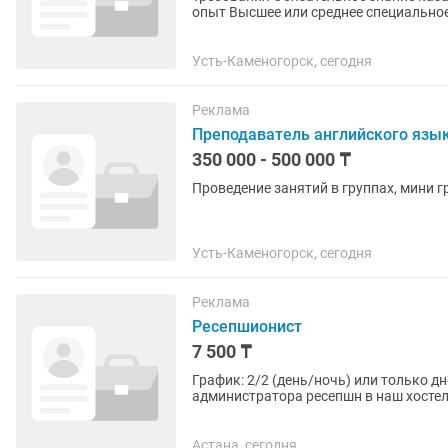
опыт Высшее или среднее специальное образование. Опыт работы управляющим ресторана
от 3 лет. Опыт...
Усть-Каменогорск, сегодня
Реклама
Преподаватель английского язы
350 000 - 500 000 ₸
Проведение занятий в группах, мини 
Усть-Каменогорск, сегодня
Реклама
Ресепшионист
7 500 ₸
График: 2/2 (день/ночь) или только дневные смены Мы рады пригл
администратора ресепшн в наш хостел! 📋 Что вам предстоит делать: - Встречать и влюбля
Приветствуйте гостей,...
Астана, сегодня