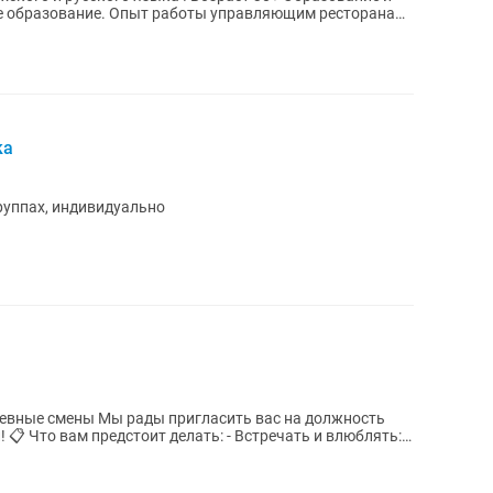
ка
группах, индивидуально
асить вас на должность
ть: