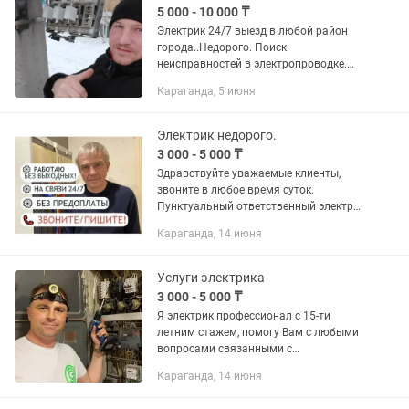
5 000 - 10 000 ₸
Электрик 24/7 выезд в любой район
города..Недорого. Поиск
неисправностей в электропроводке.
Установка электро бытовой техники .
Караганда, 5 июня
Полная и частичная замена проводки
установка люстр и...
Элeктрик недорого.
3 000 - 5 000 ₸
Здравствуйте уважаемые клиенты,
звоните в любое время суток.
Пунктуальный ответственный электрик
очень грамотный опытный электрик))
Караганда, 14 июня
обслуживание всех районов города
Караганды 24/7. Абсолютно весь...
Услуги электрика
3 000 - 5 000 ₸
Я электрик профессионал с 15-ти
летним стажем, помогу Вам с любыми
вопросами связанными с
электричеством любой сложности.
Караганда, 14 июня
Всегда на связи, звоните в удобное
время! Услуги квалифицированного,...