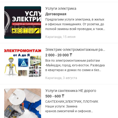
Разводка...
Услуги электрика
Договорная
Предлагаем услуги электрика, в жилых
и офисных помещениях. От розетки, до
полной замены всей проводки, а также
производим полный монтаж проводки
Караганда, 15 июня
с нуля, монтаж щитов, автоматов,
монтаж розеток, люстр...
Электрик-электромонтажные работы
2 000 - 20 000 ₸
Все по электромонтажным работам
-Майкудук, город, юго-восток. Разводка
в квартирах и домах по схеме и без
схем, расчет нагрузок. Установка
Караганда, 3 августа
электрощитов, люстр, выключателей,
розеток, автоматов....
Услуги сантехника НЕ дорого
500 - 600 ₸
САНТЕХНИК,ЭЛЕКТРИК, ПЛОТНИК
Наши услуги: Замена
кранов.смесителей и сифонов
Установка и Замена радиаторов