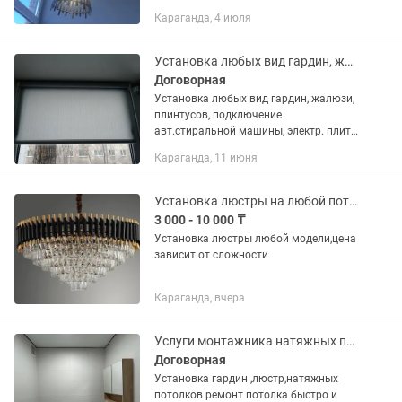
Пришахтинск. -Установка розеток и
Караганда, 4 июля
выключателей. -Подключение
вытяжных вентиляторов.
-Подключение...
Установка любых вид гардин, жалюзи, плинтусов, люстр т. д.
Договорная
Установка любых вид гардин, жалюзи,
плинтусов, подключение
авт.стиральной машины, электр. плит,
установка и сборка люстр, бра, розеток
Караганда, 11 июня
автомат и т.д . Недорого. .
Установка люстры на любой потолок(бетон,гипсокартон,натяжной).
3 000 - 10 000 ₸
Установка люстры любой модели,цена
зависит от сложности
Караганда, вчера
Услуги монтажника натяжных потолков, слив , установка люстр и гардин
Договорная
Установка гардин ,люстр,натяжных
потолков ремонт потолка быстро и