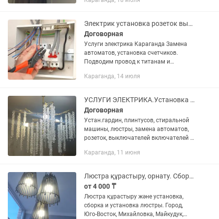
Караганда, 18 июля
светодиодные ленты на прилавках и в
зеркалах , Уличный освещение...
Электрик установка розеток выключателей люстр
Договорная
Услуги электрика Караганда Замена
автоматов, установка счетчиков.
Подводим провод к титанам и
стиральным машинкам. Замена и
Караганда, 14 июля
монтаж с нуля электропроводки в
квартире, в доме, в новостройке. Вся...
УСЛУГИ ЭЛЕКТРИКА.Установка титана,стир.машины,замена автомат, люстр, и тд
Договорная
Устан.гардин, плинтусов, стиральной
машины, люстры, замена автоматов,
розеток, выключателей включателей и
многое другое. Недорого.
Караганда, 11 июня
Люстра құрастыру, орнату. Сборка и установка люстры.
от 4 000 ₸
Люстра құрастыру және установка,
сборка и установка люстры. Город,
Юго-Восток, Михайловка, Майкудук,