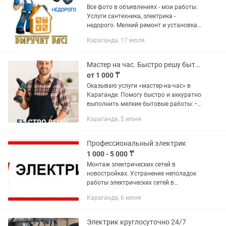
Все фото в объявлениях - мои работы.
Услуги сантехника, электрика -
недорого. Мелкий ремонт и установка,
а также полностью с нуля квартиру
Караганда, 17 июля
под ключ по сантехнике и электрики.
По сантехнике: Замена...
Мастер на час. Быстро решу бытовые задачи
от 1 000 ₸
Оказываю услуги «мастер-на-час» в
Караганде. Помогу быстро и аккуратно
выполнить мелкие бытовые работы: •
сборка и установка мебели • установка
Караганда, 5 июня
карнизов, полок, зеркал • монтаж
телевизора на стену •...
Профессиональный электрик
1 000 - 5 000 ₸
Монтаж электрических сетей в
новостройках. Устранение неполадок
работы электрических сетей в
квартирах. Наведение порядка в
Караганда, 6 июня
электро щитовых. Установка и замена
автоматов, люстр, бра,
выключателей,...
Электрик круглосуточно 24/7