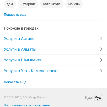
дом
шугаринг
автошкола
мебель
Показать еще
сантехник
сиделки
квартиры в рассрочку
мебель на заказ
установка кондиционеров
Похожие в городах
уколы на дому
вывоз мусора
кредиты
Услуги в Астане
москитные сетки
ремонт окон
ворота
Услуги в Алматы
ремонт стиральных машин
диван
Услуги в Шымкенте
грузоперевозки газель
курсы массажа
Услуги в Усть-Каменогорске
Услуги в Актобе
манипулятор
тамада
реставрация мебели
Показать еще
Услуги в Актау
прихожая
двери
сборка мебели
ремонт
Қаз
Рус
© 2012-2026, АО «Kaspi Bank»
Услуги в Костанае
заправка картриджей
компьютер
Пользовательское соглашение