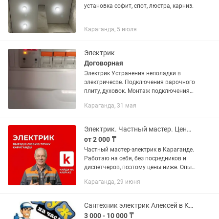
установка софит, спот, люстра, карниз.
Караганда, 5 июля
Электрик
Договорная
Электрик Устранения неполадки в
электричесве. Подключения варочного
плиту, духовок. Монтаж подключения
тёплые полы, Установка люстра,
Караганда, 31 мая
софиты, споты, скрытные ленточные
подсветки. Установка...
Электрик. Частный мастер. Цены ниже рыночных. Аварийный выезд.
от 2 000 ₸
Частный мастер-электрик в Караганде.
Работаю на себя, без посредников и
диспетчеров, поэтому цены ниже. Опыт
более 15 лет. Оперативный выезд во
Караганда, 29 июня
все районы (Город, Юг, Майкудук,
Пришахтинск)....
Сантехник электрик Алексей в Караганде недорого!
3 000 - 10 000 ₸