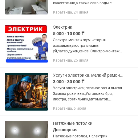
качественно,а также слив воды с
натяжного потолка
Караганда, 24 июня
Электрик
5 000 - 10 000 ₸
Электра монтаж жумыстарын
жасаймыз,люстра iлемыз
уй,патер,дукен,кенсе. Электро-монтаж
под ключ любой сложности. Квратира,
Караганда, 25 июля
дом, магазин,офис вешаем люстры
Услуги электрика, мелкий ремонт и навес предметов быта по дому.
3 000 - 30 000 ₸
Услуги электрика; перенос роз.и выклл.
Замена роз.и вык.,Установка бра,
люстра, светильник,автоматов.
Устранение обрывов в электро-цепи
Караганда, 6 июля
квартир, Электро-подключение
титанов, электро-плит,стиральных...
Натяжные потолки.
Договорная
Натяжные потолки, + электрик