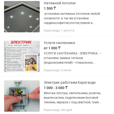
Натяжной потолок
1 500 ₸
-установка натяжных потолков любой
сложности -а так же установка
гардина,софитов,спотов,треков и
люстр -установка вставок черных и
Караганда, 1 августа
белых -установка скрытых карнизов и
евробрусов под...
Услуги сантехника
от 1 000 ₸
УСЛУГИ САНТЕХНИКА - ЭЛЕКТРИКА : •
установка замена титанов
(водонагревателей) • стиральных
машин • посудомоечных машин •
Караганда, 8 июня
смесителей и шлангов (возможна
доставка выбор по фото) •
тропический душ •...
Электрик работаем Караганде.
1 000 - 3 000 ₸
Монтаж люстры, светильники, розетки,
выключатели, подключение бытовой
техники, зеркала с под свесткой, тумбы,
духовые шкафы, индукционные плиты
Караганда, сегодня
и т.д. -Перенос розеток, подрозетников.