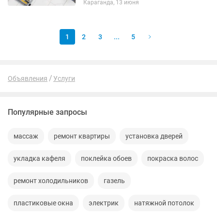
Караганда, 13 июня
Замена замков Электрик Натяжной
потолок Разборка и сборка мебель
Замена...
1
2
3
...
5
Объявления
Услуги
Популярные запросы
массаж
ремонт квартиры
установка дверей
укладка кафеля
поклейка обоев
покраска волос
ремонт холодильников
газель
пластиковые окна
электрик
натяжной потолок