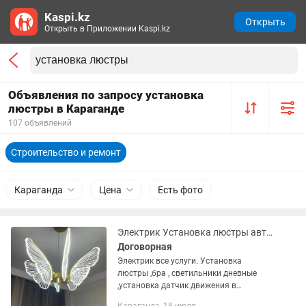
Kaspi.kz
Открыть
Открыть в Приложении Kaspi.kz
Объявления по запросу установка
люстры в Караганде
107 объявлений
Строительство и ремонт
Караганда
Цена
Есть фото
Электрик Установка люстры автоматы гардин плинтус жалюзи
Договорная
Электрик все услуги. Установка
люстры ,бра , светильники дневные
,установка датчик движения в
подъезде . монтаж проводки, замена