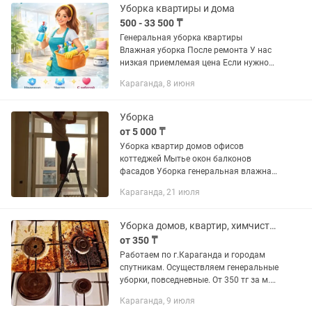
Уборка квартиры и дома
500 - 33 500 ₸
Генеральная уборка квартиры
Влажная уборка После ремонта У нас
низкая приемлемая цена Если нужно
наши услуги звоните любое время!
Караганда, 8 июня
Уборка
от 5 000 ₸
Уборка квартир домов офисов
коттеджей Мытье окон балконов
фасадов Уборка генеральная влажная
после ремонта уборка после пожара
Караганда, 21 июля
уборка после дизенфекции уборка
после смерти Так же химчистка
мягкой...
Уборка домов, квартир, химчистка мебели. Клининг
от 350 ₸
Работаем по г.Караганда и городам
спутникам. Осуществляем генеральные
уборки, повседневные. От 350 тг за м.
Кв. Мойка духовых шкафов,
Караганда, 9 июля
микроволновок, кухоных гарнитуров-