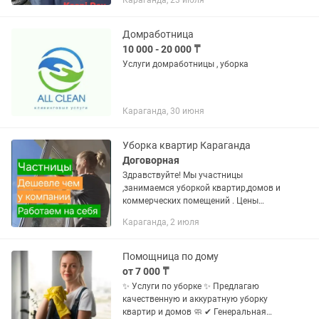
Караганда, 23 июля
Кресла Кухонные уголки Стулья
Мебель высыхает в среднем за 6-8...
Домработница
10 000 - 20 000 ₸
Услуги домработницы , уборка
Караганда, 30 июня
Уборка квартир Караганда
Договорная
Здравствуйте! Мы участницы
,занимаемся уборкой квартир,домов и
коммерческих помещений . Цены
доступны для каждого . Мы
Караганда, 2 июля
порядочны,ответственны и
трудолюбивы. Выезжаю на объект
одна или с...
Помощница по дому
от 7 000 ₸
✨ Услуги по уборке ✨ Предлагаю
качественную и аккуратную уборку
квартир и домов 🧼 ✔ Генеральная