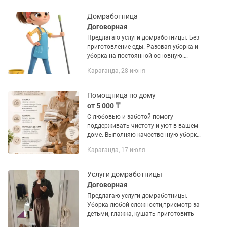
специальным оборудованием....
Домработница
Договорная
Предлагаю услуги домработницы. Без
приготовление еды. Разовая уборка и
уборка на постоянной основную.
Осуществляю все виды уборки.
Караганда, 28 июня
Генеральная,поддерживающая, уборка
после ремонта. По доступным...
Помощница по дому
от 5 000 ₸
С любовью и заботой помогу
поддерживать чистоту и уют в вашем
доме. Выполняю качественную уборку
квартир и домов, а также могу
Караганда, 17 июля
посидеть с ребёнком, поиграть,
погулять.
Услуги домработницы
Договорная
Предлагаю услуги домработницы.
Уборка любой сложности,присмотр за
детьми, глажка, кушать приготовить