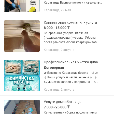
Караганде Вернем чистоту и свежесть
вашей мягкой мебели без лишних
Караганда, 29 мая
хлопот! Проводим глубокую очистку и
дезинфекцию с применением...
Клининговая компания - услуги
8 000 - 15 000 ₸
Генеральная уборка -Влажная
(поддерживающая) уборка -Уборка
после ремонта -после квартирантов
-Уборка перед заселением -Уборка
Караганда, 2 августа
после гостей -Уборка после потопа
-Мытье витражей,окон,...
Профессиональная чистка диванов,ковров,матрасов
Договорная
🚙❗Выезд по Караганде бесплатно❗ 🚙
💧Наши услуги и честные цены 💧 💧
Химчистка ковров и ковролина 💧
Диван 2 местный (книжка) 💧Диван 2
Караганда, 2 августа
местный выкатной 💧Диван 3
местный выкатной 💧Диван
угловой...
Услуги домработницы.
7 000 - 25 000 ₸
Качественная уборка по доступным