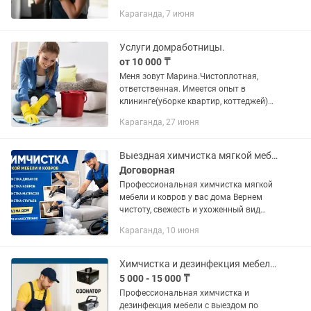
уборка ✔ Поддерживающая уборка ✔
Караганда, 7 июня
Уборка после ремонта ✔ Мытьё окон ✔
Чистка кухни и санузла Работаю...
Услуги домработницы.
от 10 000 ₸
Меня зовут Марина.Чистоплотная,
ответственная. Имеется опыт в
клининге(уборке квартир, коттеджей)
Весь инвентарь привожу с собой. Так
Караганда, 27 июня
же имеется свое оборудование для
уборки(пароочиститель, пылесос...
Выездная химчистка мягкой мебели, ковров и матрасов
Договорная
Профессиональная химчистка мягкой
мебели и ковров у вас дома Вернем
чистоту, свежесть и ухоженный вид
вашей мебели без вывоза и лишних
Караганда, 10 июня
хлопот 🛋✨ Что мы чистим: • Диваны
(прямые, угловые) • Кресла,...
Химчистка и дезинфекция мебели!!!
5 000 - 15 000 ₸
Профессиональная химчистка и
дезинфекция мебели с выездом по