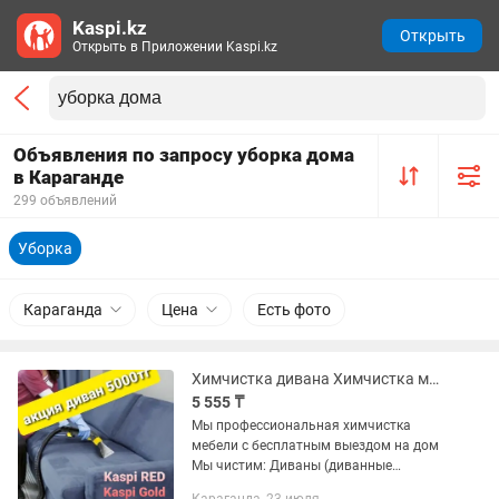
Kaspi.kz
Открыть
Открыть в Приложении Kaspi.kz
Объявления по запросу уборка дома
в Караганде
299 объявлений
Уборка
Караганда
Цена
Есть фото
Химчистка дивана Химчистка мягкой мебели
5 555 ₸
Мы профессиональная химчистка
мебели с бесплатным выездом на дом
Мы чистим: Диваны (диванные
подушки входят в стоимость) Матрасы