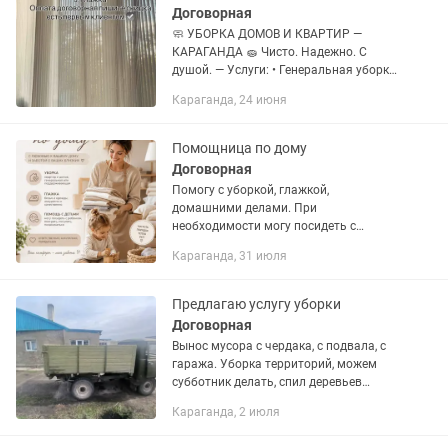
Договорная
🧼 УБОРКА ДОМОВ И КВАРТИР —
КАРАГАНДА 🧽 Чисто. Надежно. С
душой. — Услуги: • Генеральная уборка
• Ежедневная и еженедельная уборка •
Караганда, 24 июня
После ремонта • Уборка мансарды •
Мытье окон • Стирка и...
Помощница по дому
Договорная
Помогу с уборкой, глажкой,
домашними делами. При
необходимости могу посидеть с
ребёнком. Спокойная, аккуратная и
Караганда, 31 июля
ответственная. Можно на постоянной
основе 🌷
Предлагаю услугу уборки
Договорная
Вынос мусора с чердака, с подвала, с
гаража. Уборка территорий, можем
субботник делать, спил деревьев
бензопилой, покос сорных трав
Караганда, 2 июля
триммером, вспашка огородов, дачи
мотоблоком, снос старых сараев,...