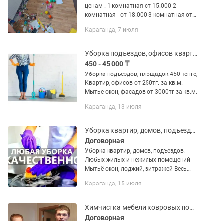
ценам . 1 комнатная-от 15.000 2
комнатная - от 18.000 3 комнатная от
25.000 Так же есть химчистка мягкой
Караганда, 7 июля
мебели : Химчистка дивана от 12.000
Все виды уборки: Разовая...
Уборка подъездов, офисов квартир
450 - 45 000 ₸
Уборка подъездов, площадок 450 тенге,
Квартир, офисов от 250тг. за кв.м.
Мытье окон, фасадов от 3000тг за кв.м.
Караганда, 13 июля
Уборка квартир, домов, подъездов. Клининг Караганда
Договорная
Уборка квартир, домов, подъездов.
Любых жилых и нежилых помещений
Мытьё окон, лоджий, витражей Весь
инвентарь приносим с собой Большой
Караганда, 15 июля
опыт работы. Уберем ваш дом
качественно и по приемлемой...
Химчистка мебели ковровых покрытий
Договорная