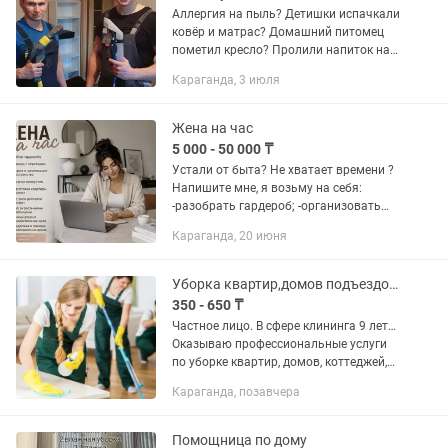
Аллергия на пыль? Детишки испачкали
ковёр и матрас? Домашний питомец
пометил кресло? Пролили напиток на
диван? Только закончился ремонт?
Караганда, 3 июля
Или просто боитесь бактерий которые
скапливаются годами под...
Жена на час
5 000 - 50 000 ₸
Устали от быта? Не хватает времени ?
Напишите мне, я возьму на себя:
-разобрать гардероб; -организовать
переезд; -помочь с уборкой; -купить
Караганда, 20 июня
продукты; -подготовить квартиру к
приезду гостей. ...
Уборка квартир,домов подъездов. мойкаокон и лоджий.клининг24/7
350 - 650 ₸
Частное лицо. В сфере клининга 9 лет…
Оказываю профессиональные услуги
по уборке квартир, домов, коттеджей,
офисов, помещений, подъездов и тд
Караганда, позавчера
Генеральная уборка 550тг После
строительная уборка...
Помощница по дому