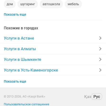
дом
шугаринг
автошкола
мебель
Показать еще
сантехник
сиделки
квартиры в рассрочку
мебель на заказ
установка кондиционеров
Похожие в городах
уколы на дому
вывоз мусора
кредиты
Услуги в Астане
москитные сетки
ремонт окон
ворота
Услуги в Алматы
ремонт стиральных машин
диван
Услуги в Шымкенте
грузоперевозки газель
курсы массажа
Услуги в Усть-Каменогорске
Услуги в Актобе
манипулятор
тамада
реставрация мебели
Показать еще
Услуги в Костанае
прихожая
двери
сборка мебели
ремонт
Қаз
Рус
© 2012-2026, АО «Kaspi Bank»
Услуги в Таразе
заправка картриджей
Пользовательское соглашение