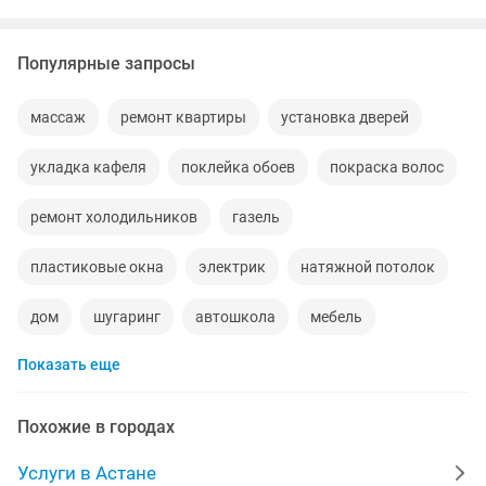
Популярные запросы
массаж
ремонт квартиры
установка дверей
укладка кафеля
поклейка обоев
покраска волос
ремонт холодильников
газель
пластиковые окна
электрик
натяжной потолок
дом
шугаринг
автошкола
мебель
Показать еще
сантехник
сиделки
квартиры в рассрочку
мебель на заказ
установка кондиционеров
Похожие в городах
уколы на дому
вывоз мусора
москитные сетки
Услуги в Астане