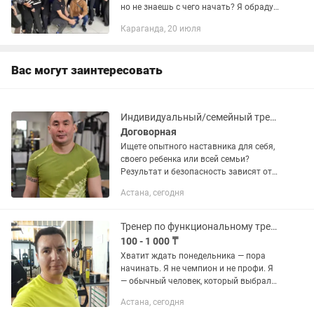
но не знаешь с чего начать? Я обрадую
тебя, у тебя есть все инструменты для
Караганда, 20 июля
этого, и ты можешь реализовать свой
потенциал по...
Вас могут заинтересовать
Индивидуальный/семейный тренер. ММА, самооборона, бокс, кикбоксинг, ОФП
Договорная
Ищете опытного наставника для себя,
своего ребенка или всей семьи?
Результат и безопасность зависят от
квалификации тренера. Предлагаю
Астана, сегодня
персональные и семейные тренировки
в Астане. Программа...
Тренер по функциональному тренингу
100 - 1 000 ₸
Хватит ждать понедельника — пора
начинать. Я не чемпион и не профи. Я
— обычный человек, который выбрал
путь ЗОЖ. Если хочешь тренироваться
Астана, сегодня
без пафоса, но с душой — приходи. 🟢