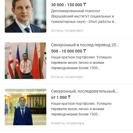
30 000 - 150 000 ₸
Дипломированный психолог
(Варшавский институт социальных и
гуманитарных наук) • Опыт работы в
государственной наркологии (ГЦПЗ,
Астана, позавчера
Астана) • Награжден нагрудным
значком за вклад в развитие
молодежи РК •...
Синхронный и послед перевод 20, письмен 40 языков, синхронное оборудование
500 - 10 000 000 ₸
Наше краткое портфолио. Успешно
перевели мною лично и моими
переводчиками более 1500
конференций, форумов, семинаров,
Астана, позавчера
вебинаров, круглых столов, встреч,
сопровождений, тренингов и других
форматов...
Синхронный, последовательный, письменный перевод, консалтинг, туры
от 1 000 ₸
Наше краткое портфолио. Успешно
перевели мною лично и моими
переводчиками более 1500
конференций, форумов, семинаров,
Алматы, позавчера
вебинаров, круглых столов, встреч,
сопровождений, тренингов и других