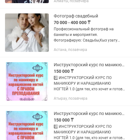
Алматы, позавчера
ориентированной психотерапии,
Психотерапевт кризисных...
Фотограф свадебный
70 000 - 400 000 ₸
Профессиональный фотограф на
банкеты и мероприятия.
Фотографирую: Свадьбы,Кыз узату
Love story Юбилеи 1 годик Фотосессии
Астана, позавчера
семейные, индивидуальные
Коммерческие съемки, бизнес ланчи,
конференции,...
Инструкторский курс по маникюру и наращиванию ногтей
150 000 ₸
1️⃣ ИНСТРУКТОРСКИЙ КУРС ПО
МАНИКЮРУ И НАРАЩИВАНИЮ
НОГТЕЙ 1.0 (для тех, кто хочет и готов
обучать МАСТЕРОВ); 2️⃣
Атырау, позавчера
ИНСТРУКТОРСКИЙ КУРС ПО
МАНИКЮРУ И НАРАЩИВАНИЮ
НОГТЕЙ 2.0 (для тех, кто хочет и
Инструкторский курс по маникюру и наращиванию ногтей
готов...
150 000 ₸
1️⃣ ИНСТРУКТОРСКИЙ КУРС ПО
МАНИКЮРУ И НАРАЩИВАНИЮ
НОГТЕЙ 1.0 (для тех, кто хочет и готов