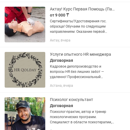
Открываю уличные...
Актау! Курс Первая Помощь (Парамедики) Обучение, Курсы, Тренинги, Семинары!
от 9 000 ₸
Сертификаты/Удостоверения гос.
образца! Обучаем по следующим
направлениям: Оказание первой
помощи пострадавшим (парамедик)
Актау, вчера
Онлайн и Офлайн! Могу вести на
казахском и русском! На каждого
ученика...
Услуги опытного HR менеджера
Договорная
Кадровое делопроизводство и
вопросы HR без лишних забот —
удаленно! Профессиональный
Менеджер по персоналу с опытом 20+
Астана, вчера
лет в международных компаниях
возьмет на себя все вопросы,
связанные с...
Психолог консультант
Договорная
Психолог-практик, автор и тренер
психологических программ.
Специалист в области психотерапии,
специалист в области телесно-