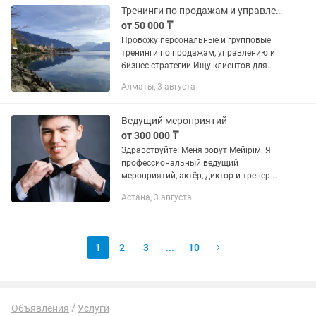
форматов...
Тренинги по продажам и управлению
от 50 000 ₸
Провожу персональные и групповые
тренинги по продажам, управлению и
бизнес-стратегии Ищу клиентов для
проведения интерактивных тренингов
Алматы, 3 августа
— как индивидуально, так и для
небольших групп (до 10...
Ведущий мероприятий
от 300 000 ₸
Здравствуйте! Меня зовут Мейірім. Я
профессиональный ведущий
мероприятий, актёр, диктор и тренер по
актёрскому мастерству. Провожу
Астана, 3 августа
мероприятия любого формата: •
Корпоративы • Свадьбы • Юбилеи •
Дни...
1
2
3
...
10
Объявления
Услуги