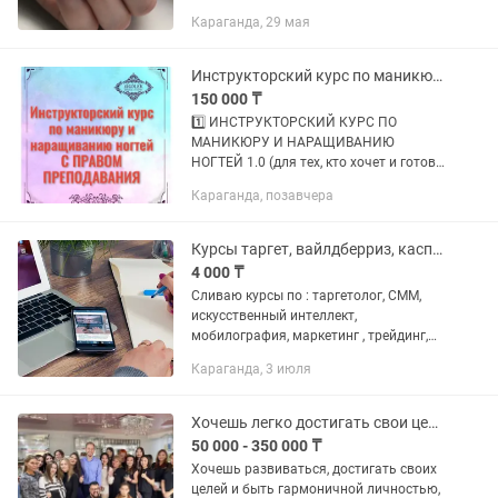
Обучение веду индивидуально так как
Караганда, 29 мая
в группе программа трудно
усваивается. Стоимость 50 000 тг....
Инструкторский курс по маникюру и наращиванию ногтей
150 000 ₸
1️⃣ ИНСТРУКТОРСКИЙ КУРС ПО
МАНИКЮРУ И НАРАЩИВАНИЮ
НОГТЕЙ 1.0 (для тех, кто хочет и готов
обучать МАСТЕРОВ); 2️⃣
Караганда, позавчера
ИНСТРУКТОРСКИЙ КУРС ПО
МАНИКЮРУ И НАРАЩИВАНИЮ
НОГТЕЙ 2.0 (для тех, кто хочет и
Курсы таргет, вайлдберриз, каспи, озон, мобилография, маркетинг и мн др
готов...
4 000 ₸
Сливаю курсы по : таргетолог, СММ,
искусственный интеллект,
мобилография, маркетинг , трейдинг,
P2P арбитраж, каспи, вайлдберриз &
Караганда, 3 июля
озон, рилс и многие другие курсы всего
за 4000 вы получаете ссылку...
Хочешь легко достигать свои цели - коучинг
50 000 - 350 000 ₸
Хочешь развиваться, достигать своих
целей и быть гармоничной личностью,