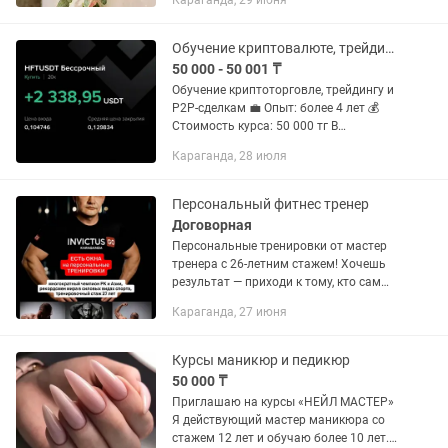
Караганда, 29 июня
самоценностью, доверием, женским
состоянием и психологией
отношений....
Обучение криптовалюте, трейдинг, p2p
50 000 - 50 001 ₸
Обучение криптоторговле, трейдингу и
P2P-сделкам 💼 Опыт: более 4 лет 💰
Стоимость курса: 50 000 тг В
программе: - Основы криптовалют и
Караганда, 28 июля
блокчейна - Торговля на споте и
фьючерсах - Технический...
Персональный фитнес тренер
Договорная
Персональные тренировки от мастер
тренера с 26-летним стажем! Хочешь
результат — приходи к тому, кто сам
добился большего! 👊 Bodybuilding: 🥇
Караганда, 27 июня
6-кратный Чемпион РК 🥇 3-кратный
Чемпион Азии 🏋️...
Курсы маникюр и педикюр
50 000 ₸
Приглашаю на курсы «НЕЙЛ МАСТЕР»
Я действующий мастер маникюра со
стажем 12 лет и обучаю более 10 лет.