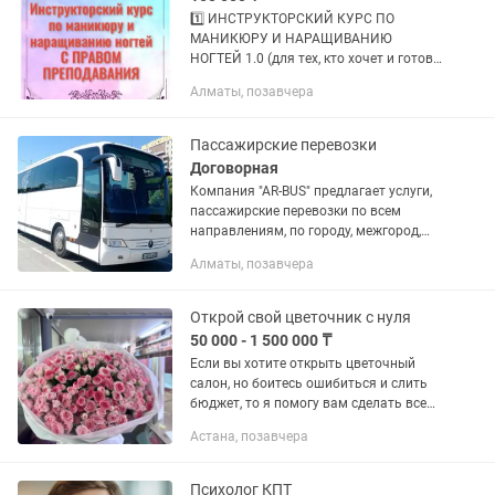
1️⃣ ИНСТРУКТОРСКИЙ КУРС ПО
МАНИКЮРУ И НАРАЩИВАНИЮ
НОГТЕЙ 1.0 (для тех, кто хочет и готов
обучать МАСТЕРОВ); 2️⃣
Алматы, позавчера
ИНСТРУКТОРСКИЙ КУРС ПО
МАНИКЮРУ И НАРАЩИВАНИЮ
НОГТЕЙ 2.0 (для тех, кто хочет и
Пассажирские перевозки
готов...
Договорная
Компания "AR-BUS" предлагает услуги,
пассажирские перевозки по всем
направлениям, по городу, межгород,
встречи с аэропорта, вокзалов,
Алматы, позавчера
обслуживание различных торжеств,
выставки, форумы, тренинги,...
Открой свой цветочник с нуля
50 000 - 1 500 000 ₸
Если вы хотите открыть цветочный
салон, но боитесь ошибиться и слить
бюджет, то я помогу вам сделать все
правильно с первого раза Что вы
Астана, позавчера
получите: 1. Готовая открытая точка
“под ключ” Я лично...
Психолог КПТ