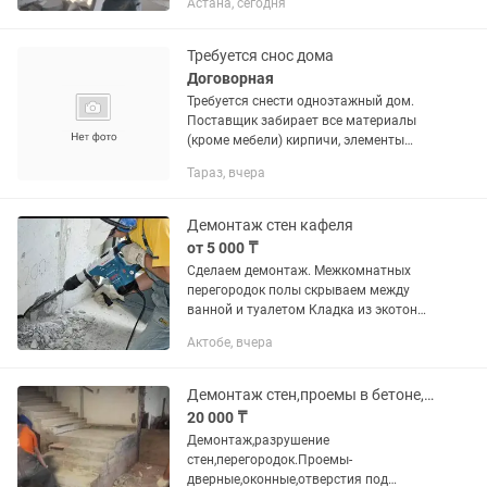
Астана, сегодня
Демонтаж перегородок с газоблока.
Демонтаж перегородок...
Требуется снос дома
Договорная
Требуется снести одноэтажный дом.
Поставщик забирает все материалы
(кроме мебели) кирпичи, элементы
стены, кровли себе за свой счет.
Тараз, вчера
Демонтаж стен кафеля
от 5 000 ₸
Сделаем демонтаж. Межкомнатных
перегородок полы скрываем между
ванной и туалетом Кладка из экотон
крипич ракушняк так же делаем.
Актобе, вчера
Демонтаж кафеля цена зависит от
объема и материала перегородок
снос...
Демонтаж стен,проемы в бетоне,отверстия под вытяжку.Разрушение.
20 000 ₸
Демонтаж,разрушение
стен,перегородок.Проемы-
дверные,оконные,отверстия под