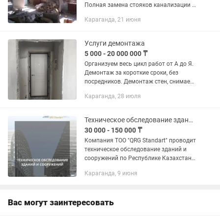
Полная замена стояков канализации и
водоснабжения • Монтаж внутренней и
Караганда, 21 июня
наружной канализации • Монтаж
радиаторов отопления •...
Услуги демонтажа
5 000 - 20 000 000 ₸
Организуем весь цикл работ от А до Я.
Демонтаж за короткие сроки, без
посредников. Демонтаж стен, снимаем
старый пол, плитку, обои. Снос слом
Караганда, 28 июля
ветхих построек, землянок, зданий,
заборов, гаражей,...
Техническое обследование зданий и сооружений
30 000 - 150 000 ₸
Компания ТОО "QRG Standart" проводит
техническое обследование зданий и
сооружений по Республике Казахстан.
Выдаем следующие виды документов: -
Караганда, 9 июня
Экспертное заключение; - Техническое
заключение; -...
Вас могут заинтересовать