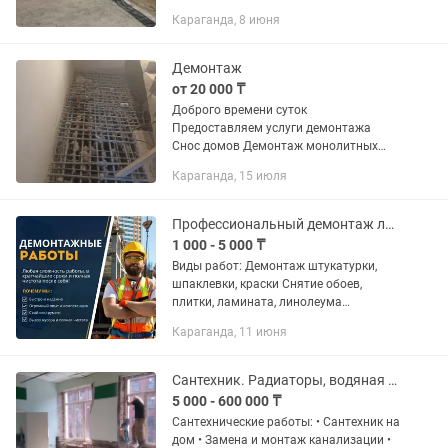
установленный режим ! Объекты
Караганда, 8 июня
которые мы демонтировали ЭКСПО
СПОРТ КОМПЛЕКС КАЗАХСТАН
КОТТЕДЖИ ГАРАЖИ БЕТОНЫ РАЗНЫХ
Демонтаж
РАЗМЕРОВ...
от 20 000 ₸
Доброго времени суток
Предоставляем услуги демонтажа
Снос домов Демонтаж монолитных
полов, стен и т.д Делаем быстро Также
Караганда, 15 июля
работаем с документами
Профессиональный демонтаж любых покрытий и конструкций!
1 000 - 5 000 ₸
Виды работ: Демонтаж штукатурки,
шпаклевки, краски Снятие обоев,
плитки, ламината, линолеума
Демонтаж полов, стен, потолков,
Караганда, 11 июня
перегородок Снос стяжки, кирпичной
кладки, бетона Разборка сантехники,...
Сантехник. Радиаторы, водяная разводка, канализация, муж на час,демонтаж
5 000 - 600 000 ₸
Сантехнические работы: • Сантехник на
дом • Замена и монтаж канализации •