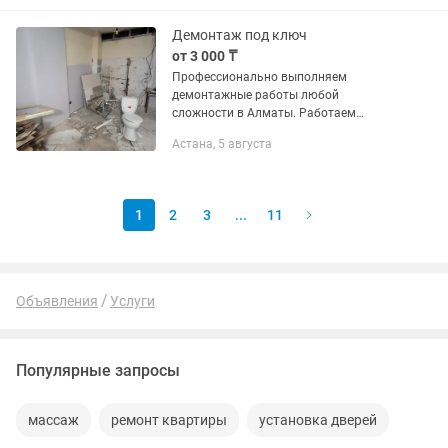
застройки Астаны и Алматы. Почему
выбирают...
Демонтаж под ключ
от 3 000 ₸
Профессионально выполняем
демонтажные работы любой
сложности в Алматы. Работаем
аккуратно, быстро и с соблюдением
Астана, 5 августа
техники безопасности.
Подготавливаем объект под ремонт,
реконструкцию или...
1
2
3
...
11
Объявления
Услуги
Популярные запросы
массаж
ремонт квартиры
установка дверей