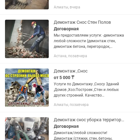
вытяжку(канализацию и
Алматы, вчера
т.д.).Разрушаем бетонные,кирпичные
перегородки,снос.Снятие стяжки и
кафеля,деревянных...
Демонтаж Снос Стен Полов
Договорная
Мы предоставляем услуги: -демонтажа
любой сложности (демонтаж стен,
демонтаж бетона, перегородок,
сантехкабин). - дверные, оконные
Астана, позавчера
проемы, расширение, увеличение. -
вывоз строительного мусора.
Демонтаж ,Снос
от 5 000 ₸
Услуги по Демонтажу ,Сносу Зданий
,Домов ,Хоз.Построек ,Стен и любых
других строений. Качество
,Аккуратность ,Сроки ! Цены
Алматы, позавчера
Договорные ( Низкие) Любой
сложности и Площади . От самых
маленьких...
Демонтаж снос уборка территории ломаем Разрушение ! Грузчики и разнорабочие
Договорная
Демонтаж/любой сложности!
Демонтаж (стяжки, стен, бетоны,