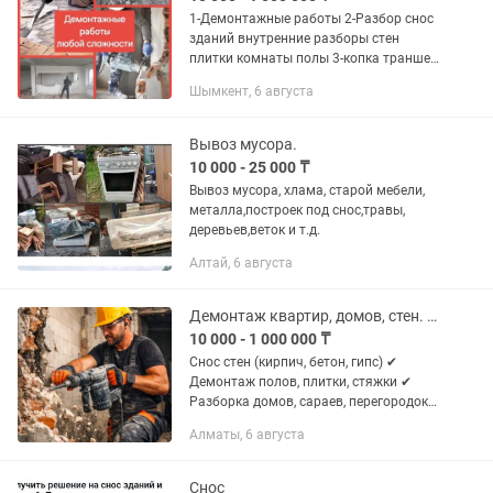
1-Демонтажные работы 2-Разбор снос
зданий внутренние разборы стен
плитки комнаты полы 3-копка траншеи
любой сложности штрабление под
Шымкент, 6 августа
кабель силовые кабеля кидаем 4-
Имеются бригада грузчиков цена...
Вывоз мусора.
10 000 - 25 000 ₸
Вывоз мусора, хлама, старой мебели,
металла,построек под снос,травы,
деревьев,веток и т.д.
Алтай, 6 августа
Демонтаж квартир, домов, стен. Вывоз мусора
10 000 - 1 000 000 ₸
Снос стен (кирпич, бетон, гипс) ✔
Демонтаж полов, плитки, стяжки ✔
Разборка домов, сараев, перегородок
✔ Демонтаж санузлов и кухни ✔ Вывоз
Алматы, 6 августа
строительного мусора Работаем
быстро, аккуратно и без...
Снос