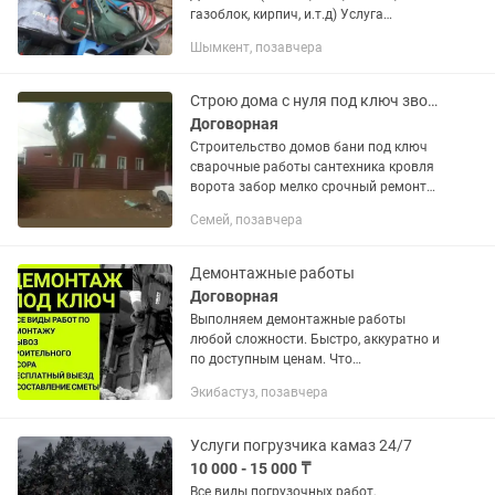
газоблок, кирпич, и.т.д) Услуга
перфоратора и отбойника! Уборка
Шымкент, позавчера
территории Снос (домов, зданий,
фундамент, гараж, сарай и.т.д)! Само
вывоз...
Строю дома с нуля под ключ звоните
Договорная
Строительство домов бани под ключ
сварочные работы сантехника кровля
ворота забор мелко срочный ремонт
стяжка фундамент стены крыша
Семей, позавчера
электрика цена договорная.печки под
казаны тандыры обычные печи...
Демонтажные работы
Договорная
Выполняем демонтажные работы
любой сложности. Быстро, аккуратно и
по доступным ценам. Что
демонтируем: •Межкомнатные
Экибастуз, позавчера
перегородки •Ламинат, линолеум,
паркет •Кафель (стены, пол) •Потолки
из...
Услуги погрузчика камаз 24/7
10 000 - 15 000 ₸
Все виды погрузочных работ,