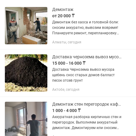
Демонтаж
от 20 000 ₸
Демонтаж без хаоса и головной боли:
сносим аккуратно, вывозим вовремя!
Планируете ремонт, перепланировку
или снос старого объекта? Выполним
Алматы, сегодня
демонтаж любой сложности — от
разборки гипсокартонной...
Доставка чернозема вывоз мусора снос домов балласт щебень песок грунт отсев
15 000 - 16 000 ₸
Доставка Чернозема вывоз мусора
щебень снос старых домов балласт
песок отсев грунт
Актобе, сегодня
Демонтаж стен перегородок кафеля стяжки подготовка к ремонту вывоз мусора
1 000 - 4 000 ₸
Аккуратная разборка кирпичных стен и
перегородок. Выполняем аккуратный
демонтаж. Демонтируем или сносим
стены из кирпича и других материалов.