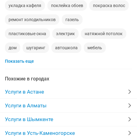
укладка кафеля
поклейка обоев
покраска волос
ремонт холодильников
газель
пластиковые окна
электрик
натяжной потолок
дом
шугаринг
автошкола
мебель
Показать еще
сантехник
сиделки
ремонт мебели
квартиры в рассрочку
мебель на заказ
Похожие в городах
установка кондиционеров
уколы на дому
Услуги в Астане
вывоз мусора
москитные сетки
ремонт окон
Услуги в Алматы
ворота
ремонт стиральных машин
диван
Услуги в Шымкенте
грузоперевозки газель
курсы массажа
Услуги в Усть-Каменогорске