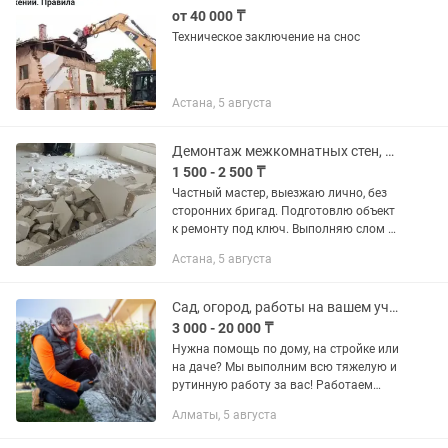
от 40 000 ₸
Техническое заключение на снос
Астана, 5 августа
Демонтаж межкомнатных стен, снос санузлов, вывоз мусора
1 500 - 2 500 ₸
Частный мастер, выезжаю лично, без
сторонних бригад. Подготовлю объект
к ремонту под ключ. Выполняю слом и
аккуратную разборку любых
Астана, 5 августа
перегородок (сибит, кирпич, Газоблоки,
гипсокартон). Сбиваем...
Сад, огород, работы на вашем участке
3 000 - 20 000 ₸
Нужна помощь по дому, на стройке или
на даче? Мы выполним всю тяжелую и
рутинную работу за вас! Работаем
быстро, аккуратно и без лишних
Алматы, 5 августа
перекуров. Что мы делаем: •
Демонтаж: снос стен, перегородок,...