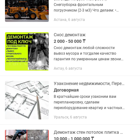
Снегоуборка фронтальным
погрузчиком (2-3 м3) Что делаем: •
Чистим парковки, дворы, подъезды,
Астана, 6 августа
дороги, стройки, ТРЦ • Сносим и грузим
снежные валы • Вывоз снега - свой
КамАЗ...
Снос демонтаж
2 000 - 50 000 ₸
Снос демонтаж любой сложности
вывоз мусора и тогдалее качество
гарантия по умеренным ценам звоните
Александр
Актау, 6 августа
Узаконение недвижимости, Перепланировки, Переоборудования
Договорная
В кратчайшие сроки узаконим вам
перепланировку, сделаем
переоборудование квартир и частных
домов. Узаконение балконов и лоджий.
Уральск, 6 августа
Акт ввода. Акт сноса. Регистрация в
юстиции. Корректировка.
Технический...
Демонтаж стен потолок плитка кафеля копка траншей штробления электрика снос
10 000 - 1 000 000 ₸