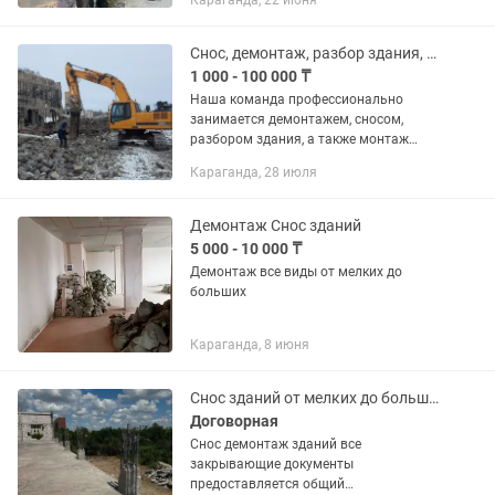
Караганда, 22 июня
гаражей, заборов ✅ Частичный и
полный демонтаж 🚛 Вывоз...
Снос, демонтаж, разбор здания, и сооружения, а также монтаж
1 000 - 100 000 ₸
Наша команда профессионально
занимается демонтажем, сносом,
разбором здания, а также монтаж
крыши, фасада, внутренних работ
Караганда, 28 июля
здании, складов, помещении. Режем
металл любой сложности. Демонтаж
здания,...
Демонтаж Снос зданий
5 000 - 10 000 ₸
Демонтаж все виды от мелких до
больших
Караганда, 8 июня
Снос зданий от мелких до больших зданий
Договорная
Снос демонтаж зданий все
закрывающие документы
предоставляется общий