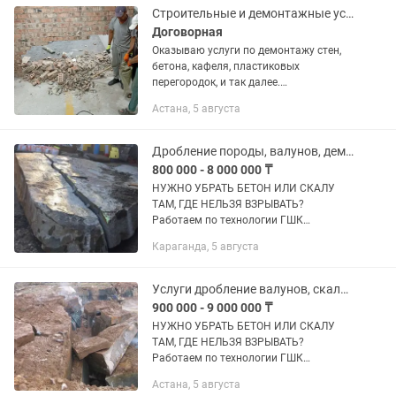
Строительные и демонтажные услуги. Снос и кладка стен. Вырез дверного прое
Договорная
Оказываю услуги по демонтажу стен,
бетона, кафеля, пластиковых
перегородок, и так далее.
Перепланировка квартиры по вашему
Астана, 5 августа
проекту. Кладка стен производится
только из газоблока. Вырезаю в
стене...
Дробление породы, валунов, демонтаж бетона, снос зданий без взрыва.
800 000 - 8 000 000 ₸
НУЖНО УБРАТЬ БЕТОН ИЛИ СКАЛУ
ТАМ, ГДЕ НЕЛЬЗЯ ВЗРЫВАТЬ?
Работаем по технологии ГШК
[газодинамического шпурового клина
Караганда, 5 августа
). Это идеальное решение для плотной
застройки Астаны и Алматы. Почему
выбирают...
Услуги дробление валунов, скальных пород, снос зданий без взрыва.
900 000 - 9 000 000 ₸
НУЖНО УБРАТЬ БЕТОН ИЛИ СКАЛУ
ТАМ, ГДЕ НЕЛЬЗЯ ВЗРЫВАТЬ?
Работаем по технологии ГШК
[газодинамического шпурового клина
Астана, 5 августа
). Это идеальное решение для плотной