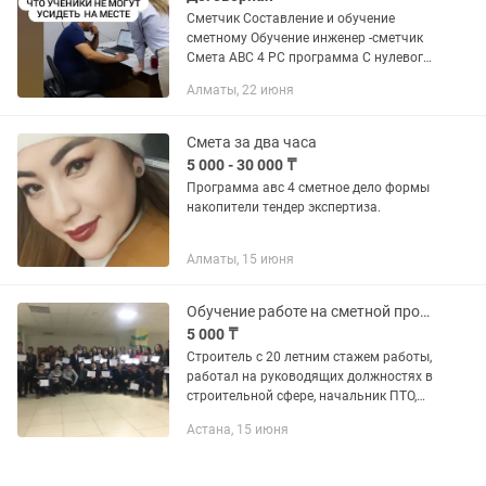
Сметчик Составление и обучение
сметному Обучение инженер -сметчик
Смета АВС 4 РС программа С нулевого
уровня до профессионального!
Алматы, 22 июня
Программу обучения мы отправим
вам в личные сообщения в
зависимости...
Смета за два часа
5 000 - 30 000 ₸
Программа авс 4 сметное дело формы
накопители тендер экспертиза.
Алматы, 15 июня
Обучение работе на сметной программе СМЕТА РК, сметное дело
5 000 ₸
Строитель с 20 летним стажем работы,
работал на руководящих должностях в
строительной сфере, начальник ПТО,
сметчик, преподаватель строительных
Астана, 15 июня
дисциплин в Обучающих центрах
Лидер НС, Академия Роста....