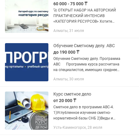
60 000 - 75 000 ₸
🚀 ОТКРЫТ НАБОР НА АВТОРСКИЙ
ПРАКТИЧЕСКИЙ ИНТЕНСИВ
«КАТЕГОРИЯ РЕСУРСОВ» Хотите
перестать бояться сложных расчетов,
Алматы, 31 июля
уверенно сформировывать сметы и
щелкать проектную документацию как
орехи? Этот...
Обучение Сметному делу. АВС
до 190 000 ₸
Обучение Сметному делу. Программа
АВС Программа курса рассчитана
на специалистов, имеющих среднее
специальное, высшее образование в
Алматы, 30 июля
области строительства, но не имеющих
опыта работы. Курсы...
Курс сметное дело
от 20 000 ₸
Сметное дело в программе АВС-4.
1)Углубленное изучение сметно-
нормативной базы СНБ 2)Виды и
формы выпуска сметной документации
Усть-Каменогорск, 28 июля
и структура сметной стоимости.
3)Особенности ценообразования в...