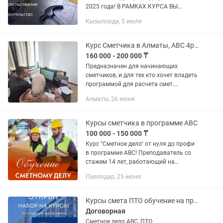
2025 года! В РАМКАХ КУРСА ВЫ
ИЗУЧИТЕ: Основные понятия и
Кызылорда, 5 июля
принципы составления сметы Правила
оценки стоимости строительных
работ...
Курс Сметчика в Алматы, АВС 4рс, СаНа, ПИР, Инженер ПТО, госзакуп(тендера)
160 000 - 200 000 ₸
Предназначен для начинающих
сметчиков, и для тех кто хочет владеть
программой для расчета смет.
"Австриитрии 4 рс" или САНА. Понятие
Алматы, 26 июня
о сметном деле (теория) Составление
смет в Авс 4рс...
Курсы сметчика в программе АВС
100 000 - 150 000 ₸
Курс "Сметное дело" от нуля до профи
в программе АВС! Преподаватель со
стажем 14 лет, работающий на
действующих предприятиях города. На
Павлодар, 25 июня
занятиях мы не тратим время на
теорию, исключительно практика...
Курсы смета ПТО обучение на практике
Договорная
Сметное дело АВС, ПТО