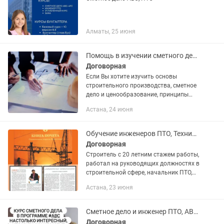
Алматы, 25 июня
Помощь в изучении сметного дела и строительного производства
Договорная
Если Вы хотите изучить основы
строительного производства, сметное
дело и ценообразование, принципы
работы инженера пто, технического
Астана, 24 июня
надзора, технологию строительного
производства под руководством...
Обучение инженеров ПТО, Технического надзора, сметчика, руководителей стр.
Договорная
Строитель с 20 летним стажем работы,
работал на руководящих должностях в
строительной сфере, начальник ПТО,
сметчик, преподаватель строительных
Астана, 23 июня
дисциплин в Обучающих центрах
Лидер НС, Академия Роста....
Сметное дело и инженер ПТО, АВС 4 РС
Договорная