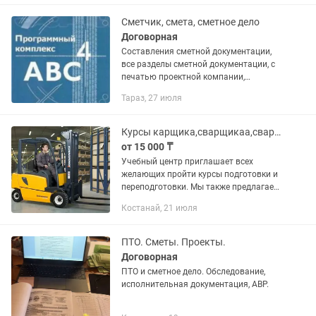
3)Особенности ценообразования в...
Сметчик, смета, сметное дело
Договорная
Составления сметной документации,
все разделы сметной документации, с
печатью проектной компании,
обучение к сметному делу, акт
Тараз, 27 июля
выполненных работ, форма 2,3,
исключаемые добавляемые работы
Курсы карщика,сварщикаа,сварщик-аргонщика,электрика,автоэлектрика
от 15 000 ₸
Учебный центр приглашает всех
желающих пройти курсы подготовки и
переподготовки. Мы также предлагаем
получить помощь в трудоустройстве
Костанай, 21 июля
по выбранной специальности,
гарантируем трудоустройство и...
ПТО. Сметы. Проекты.
Договорная
ПТО и сметное дело. Обследование,
исполнительная документация, АВР.