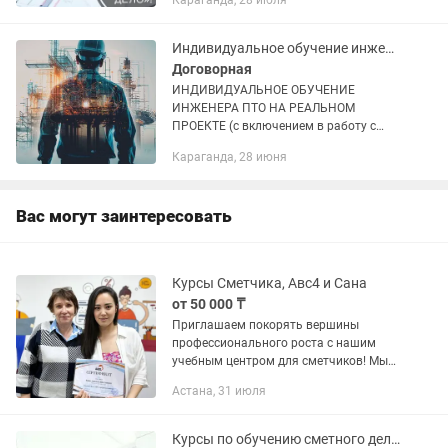
Караганда, 28 июля
и структура сметной стоимости.
3)Особенности ценообразования в...
Индивидуальное обучение инженера ПТО на реальном проекте
Договорная
ИНДИВИДУАЛЬНОЕ ОБУЧЕНИЕ
ИНЖЕНЕРА ПТО НА РЕАЛЬНОМ
ПРОЕКТЕ (с включением в работу с
первых дней) Это не потоковый курс и
Караганда, 28 июня
не теория «на будущее». Обучение
строится исключительно под ваш
запрос и сразу...
Вас могут заинтересовать
Курсы Сметчика, Авс4 и Сана
от 50 000 ₸
Приглашаем покорять вершины
профессионального роста с нашим
учебным центром для сметчиков! Мы
предлагаем возможность обучения
Астана, 31 июля
сметному делу с нуля как в очном
формате, так и используя
современные...
Курсы по обучению сметного дела. Смета, разработке смет, навыки сметчика