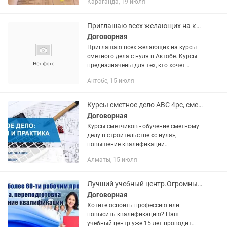
Караганда, 19 июля
Приглашаю всех желающих на курсы сметного дела с нуля в Актобе.
Договорная
Приглашаю всех желающих на курсы
сметного дела с нуля в Актобе. Курсы
предназначены для тех, кто хочет
освоить профессию сметчика, не имея
Актобе, 15 июля
предварительного опыта в этой
области. Обучение проводится в...
Курсы сметное дело АВС 4рс, сметчик, ресурсный метод
Договорная
Курсы сметчиков - обучение сметному
делу в строительстве «с нуля»,
повышение квалификации
начинающих инженеров-сметчиков.
Алматы, 15 июля
Изучение программного комплекса
входит Сметное дело, АВС- 4,
Ресурсный...
Лучший учебный центр.Огромный выбор курсов. Сертификат.Трудоустройство
Договорная
Хотите освоить профессию или
повысить квалификацию? Наш
учебный центр уже 15 лет проводит