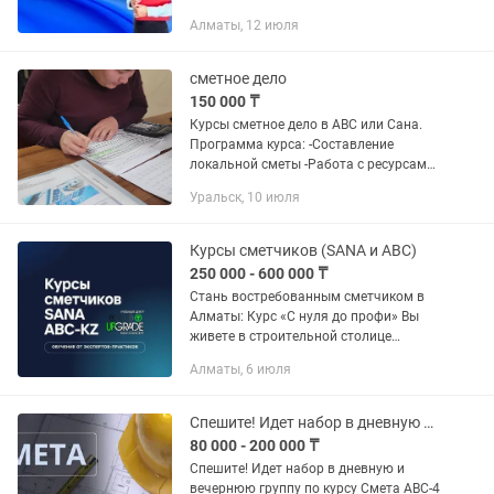
обучение, и нам доверяют более 1000
Алматы, 12 июля
компаний по всему Казахстану — от
Алматы до Атырау и Актау. Поченьу...
сметное дело
150 000 ₸
Курсы сметное дело в АВС или Сана.
Программа курса: -Составление
локальной сметы -Работа с ресурсами
-Работа с коэффициента -Составление
Уральск, 10 июля
объектных смет, сводных смет -Акты
выполненных работ -kenml ...
Курсы сметчиков (SANA и АВС)
250 000 - 600 000 ₸
Стань востребованным сметчиком в
Алматы: Курс «С нуля до профи» Вы
живете в строительной столице
Казахстана, но не знаете, с чего начать
Алматы, 6 июля
карьеру? Мы подготовили курс,
который закрывает главную...
Спешите! Идет набор в дневную и вечернюю группу по курсу Смета АВС-4 2024 г
80 000 - 200 000 ₸
Спешите! Идет набор в дневную и
вечернюю группу по курсу Смета АВС-4