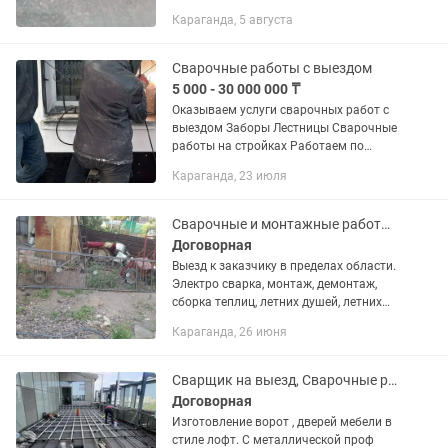
водоснабжения. Сварочный ремонт
Караганда, 5 августа
грузовых автомобилей и спец. техники.
Сварочные работы с выездом
5 000 - 30 000 000 ₸
Оказываем услуги сварочных работ с
выездом Заборы Лестницы Сварочные
работы на стройках Работаем по
г.Караганда и пригородам По поводу
Караганда, 23 июля
конкретной стоимости можете
проконсультироваться по...
Сварочные и монтажные работы с выездом по области.
Договорная
Выезд к заказчику в пределах области.
Электро сварка, монтаж, демонтаж,
сборка теплиц, летних душей, летних
пластиковых водопроводов, сан.узлов
Караганда, 26 июня
и проч.
Сварщик на выезд, Сварочные работы.
Договорная
Изготовление ворот , дверей мебели в
стиле лофт. С металлической проф