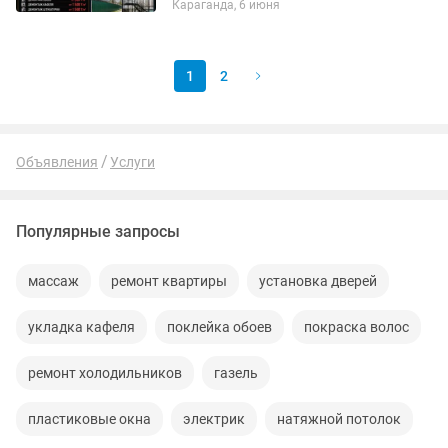
Караганда, 6 июня
✅ Левкас от 1 500 тг/м2 ✅ Шпаклевка
от 1 800 тг/м2 ✅ Стяжка...
1
2
Объявления
Услуги
Популярные запросы
массаж
ремонт квартиры
установка дверей
укладка кафеля
поклейка обоев
покраска волос
ремонт холодильников
газель
пластиковые окна
электрик
натяжной потолок