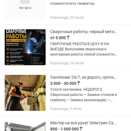
сложности.есть генератор.
Караганда, 20 июля
Сварочные работы, черный металл и нержавейка
от 5 000 ₸
СВАРОЧНЫЕ РАБОТЫ В ЦЕХУ И НА
ВЫЕЗДЕ Выполняем сварочные и
монтажные работы любой сложности
для частных лиц, предприятий и
Караганда, 26 июля
организаций. Работаем качественно,
быстро и с гарантией. Используем...
Сантехник 24/7, не дорого, срочный выезд.
3 000 - 30 000 ₸
Услуги сантехника. НЕДОРОГО.
Сварочные работы — Замена стояков и
гребенок; — Замена канализации; —
Установка и ремонт отопления; —
Караганда, 3 июля
Установка счетчиков воды; —
Установка унитазов, ванн, раковин,...
Мастер на все руки! Электрик Сантехник Сварщик Плотник Мебельщик
800 - 1 000 000 ₸