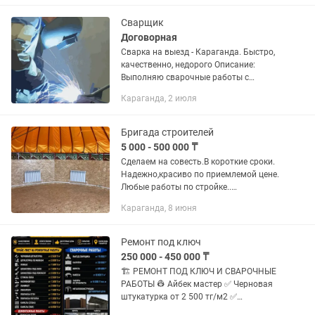
металлоконструкций •Монтаж...
Сварщик
Договорная
Сварка на выезд - Караганда. Быстро,
качественно, недорого Описание:
Выполняю сварочные работы с
выездом по Караганде Ремонт
Караганда, 2 июля
заборов, ворот, лестниц, решеток
Изготовление: мангалы, беседки и т...
Бригада строителей
5 000 - 500 000 ₸
Сделаем на совесть.В короткие сроки.
Надежно,красиво по приемлемой цене.
Любые работы по стройке..
Бетонные,сварочные,
Караганда, 8 июня
сантехнические,демонтаж,монтаж,отде
лочные работы Под ключ Выезд
платный
Ремонт под ключ
250 000 - 450 000 ₸
🏗 РЕМОНТ ПОД КЛЮЧ И СВАРОЧНЫЕ
РАБОТЫ 👷 Айбек мастер ✅ Черновая
штукатурка от 2 500 тг/м2 ✅
Штукатурка по маякам от 3 000 тг/м2