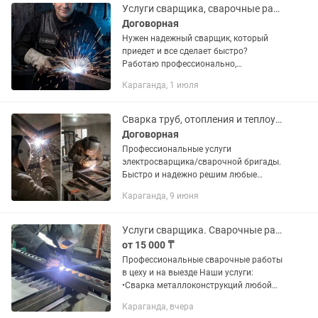
Услуги сварщика, сварочные работы любой сложности, сварщик в Караганде
Договорная
Нужен надежный сварщик, который
приедет и все сделает быстро?
Работаю профессионально,
качественно и без лишних затрат.
Караганда, 1 июля
Выездной сварщик с 10-летним
опытом! - Что я делаю? Сварка
глушителей...
Сварка труб, отопления и теплоузлов. Качественно
Договорная
Профессиональные услуги
электросварщика/сварочной бригады.
Быстро и надежно решим любые
задачи по монтажу труб и
Караганда, 9 июня
отопительных систем. Что мы делаем:
Монтаж и обвязка теплоузлов
(элеваторные,...
Услуги сварщика. Сварочные работы
от 15 000 ₸
Профессиональные сварочные работы
в цеху и на выезде Наши услуги:
•Сварка металлоконструкций любой
сложности •Сварка труб, заборов,
Караганда, вчера
ворот, решеток •Ремонт и монтаж