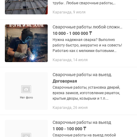
трубы . Любые сварочные работы,
отопление, металлоконструкций,
Караганда, 9 июля
стеллажи
Сварочные работы любой сложности. Выезд. Качественно
10 000 - 1 000 000 ₸
Нужна надежная сварка? Выполню
работу быстро, аккуратно и на совесть!
Работаю как с мелкими бытовыми
заказами, так и с крупными
Караганда, 14 июля
конструкциями. Что я предлагаю:
Изготовление: ворота, калитки,
заборы,...
Сварочные работы на выезд.
Договорная
Сварочные работы, установка дверей,
врезка замков, изготовление решеток,
крытые дворы, козырьки и т.п.
принимаю заказы на оградки, ворота,
Караганда, 26 июня
двери.
Сварочные работы на выезд
1 000 - 100 000 ₸
Сварочные работы на выезд любой