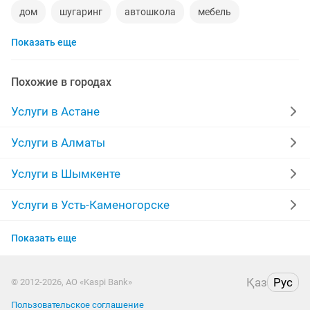
дом
шугаринг
автошкола
мебель
Показать еще
ремонт телевизоров
сантехник
сиделки
ремонт мебели
квартиры в рассрочку
Похожие в городах
мебель на заказ
установка кондиционеров
Услуги в Астане
уколы на дому
вывоз мусора
кредиты
Услуги в Алматы
москитные сетки
ремонт окон
ворота
Услуги в Шымкенте
ремонт стиральных машин
диван
Услуги в Усть-Каменогорске
Услуги в Актобе
грузоперевозки газель
курсы массажа
Показать еще
Услуги в Костанае
манипулятор
тамада
прихожая
двери
Қаз
Рус
© 2012-2026, АО «Kaspi Bank»
Услуги в Таразе
сборка мебели
ремонт
Пользовательское соглашение