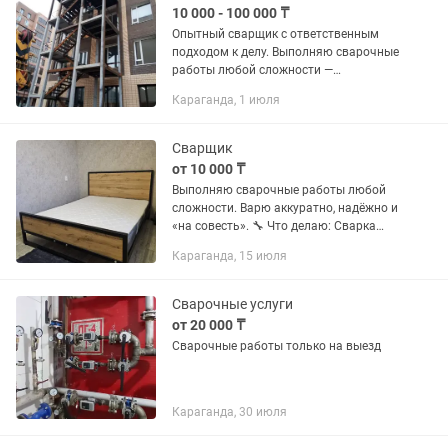
10 000 - 100 000 ₸
Опытный сварщик с ответственным
подходом к делу. Выполняю сварочные
работы любой сложности —
качественно, надежно и в срок! Виды
Караганда, 1 июля
работ: • Сварка металлоконструкций
(ворота, заборы, навесы, лестницы,...
Сварщик
от 10 000 ₸
Выполняю сварочные работы любой
сложности. Варю аккуратно, надёжно и
«на совесть». 🔧 Что делаю: Сварка
труб (в том числе водопровод,
Караганда, 15 июля
отопление) Профильная труба,
металлоконструкции Работа...
Сварочные услуги
от 20 000 ₸
Сварочные работы только на выезд
Караганда, 30 июля