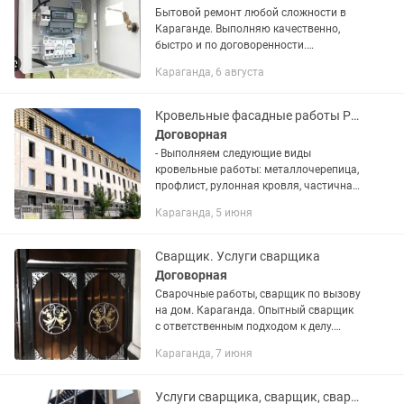
Бытовой ремонт любой сложности в
Караганде. Выполняю качественно,
быстро и по договоренности.
Возможен выезд по городу и область.
Караганда, 6 августа
Услуги : 💡Электрика Установка и
замена розеток, выключателей,...
Кровельные фасадные работы Ремонт крыш. Сварочные работы (Сварка)
Договорная
- Выполняем следующие виды
кровельные работы: металлочерепица,
профлист, рулонная кровля, частичная
и полная замена стропильной
Караганда, 5 июня
системы! - Фасадные работы
металлосайдинг, виниловый сайдинг,...
Сварщик. Услуги сварщика
Договорная
Сварочные работы, сварщик по вызову
на дом. Караганда. Опытный сварщик
с ответственным подходом к делу.
Выполняю сварочные работы любой
Караганда, 7 июня
сложности — качественно, надежно и в
срок! Виды работ: •...
Услуги сварщика, сварщик, сварочные работы