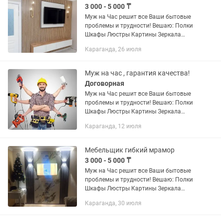
3 000 - 5 000 ₸
Муж на Час решит все Ваши бытовые
проблемы и трудности! Вешаю: Полки
Шкафы Люстры Картины Зеркала
Шторы Гардины Телевизоры
Караганда, 26 июля
Кронштейны Турники и все что вы еще
пожелаете. Вентиляция: все работы
по...
Муж на час , гарантия качества!
Договорная
Муж на Час решит все Ваши бытовые
проблемы и трудности! Вешаю: Полки
Шкафы Люстры Картины Зеркала
Шторы Гардины Телевизоры
Караганда, 12 июля
Кронштейны Турники и все что вы еще
пожелаете. Вентиляция: все...
Мебельщик гибкий мрамор
3 000 - 5 000 ₸
Муж на Час решит все Ваши бытовые
проблемы и трудности! Вешаю: Полки
Шкафы Люстры Картины Зеркала
Шторы Гардины Телевизоры
Караганда, 30 июля
Кронштейны Турники и все что вы еще
пожелаете. Вентиляция: все работы