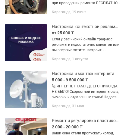
при проведении ремонта БЕСПЛАТНО!
-Более 5 лет опыта! Если Вы
Караганда, 19 июня
столкнулись со следующими
проблемами: -Стиральная машина не
сливает...
Настройка контекстной рекламы Google и Яндекс.
от 25 000 ₸
Если у вас низкий онлайн трафик с
рекламы и недостаточно клиентов или
вы впервые хотите настроить
контекстную рекламу, вы попали по
Караганда, 1 августа
адресу. Мы решим вашу проблему с
настройкой рекламы и увеличением...
Настройка и монтаж интернета
5 000 - 9 500 000 ₸
🚀 ИНТЕРНЕТ ТАМ, ГДЕ ЕГО НИКОГДА
НЕ БЫЛО! Скоростной интернет в села,
зимовки и отдаленные точки! Надоело
ловить связь на крыше? Сеть
Караганда, 31 мая
постоянно пропадает, а видео
зависает? Мы решим эту проблему раз
и...
Ремонт и регулировка пластиковых окон
2 000 - 20 000 ₸
Ваши окна стали пропускать холод,