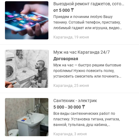
по...
Выездной ремонт гаджетов, сотовых телефонов, замена защитных стёкл.
от 5 000 ₸
Приедем и починим любую Вашу
технику. Сотовый телефон, приставку,
любимый гаджет или игрушка, видео
или аудио систему, так же
Караганда, 19 июня
устанавливаем и настраиваем
приборы видео наблюдения дома или
на рабочень...
Муж на час Караганда 24/7
Договорная
Муж на час — быстро решим бытовые
проблемы! Нужно повесить полку,
установить смеситель или починить
розетку? Не вызывайте разных
Караганда, 25 июня
мастеров — приеду и сделаю все за
один визит. 🔧 Выполняю: • установка...
Сантехник - электрик
5 000 - 30 000 ₸
Все виды сантехнических работ по
пластику. Установка титана, унитаза,
ванной, тульпана, душ кабина,
стиральных машин, посудомоечных
Караганда, 3 июня
машин, замена смесителя и многое