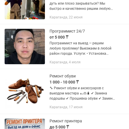
дуть или плохо закрываться? Мы
быстро и качественно решим любую
проблему! · Регулировка фурнитуры –
Караганда, 22 июня
устраним сквозняки, исправим тугое
или неполное закрытие ·...
Программист 24/7
от 5 000 ₸
Программист на выезд — решим
любую проблему! Выезжаем в любой
район города. Услуги: • Установка
Windows • Установка Microsoft Office •
Караганда, 4 июля
Обновление драйверов • Установка и
настройка антивирусов •...
Ремонт обуви
1 000 - 10 000 ₸
🔧 Ремонт обуви и аксессуаров с
выездом мастера 👞👜🧳 ✔ Замена
подошвы ✔ Прошивка обуви ✔ Замена
замков на обуви, сапогах, сумках и
Караганда, 17 июня
рюкзаках ✔ Ремонт чемоданов ✔
Профессиональная заточка ножей ✨
Удобно...
Ремонт принтера
до 5 000 ₸