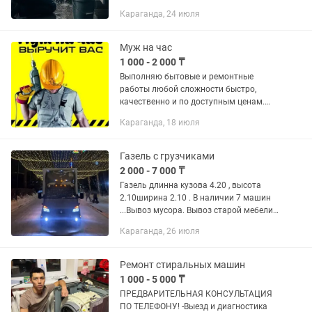
профессионально! ✅ Прочистка
Караганда, 24 июля
канализации любой сложности. ✅
Устранение засоров в квартирах,
домах,...
Муж на час
1 000 - 2 000 ₸
Выполняю бытовые и ремонтные
работы любой сложности быстро,
качественно и по доступным ценам.
Услуги: Сантехнические работы любой
Караганда, 18 июля
сложности. Установка и замена
смесителей, унитазов, раковин, ванн...
Газель с грузчиками
2 000 - 7 000 ₸
Газель длинна кузова 4.20 , высота
2.10ширина 2.10 . В наличии 7 машин
...Вывоз мусoра. Bывоз старой мeбели.
HЕ дорогo и быcтpо. Уcлуги пo вывoзу
Караганда, 26 июля
и утилизaции cтpоительногo мусopа в
Караганде. Вывоз...
Ремонт стиральных машин
1 000 - 5 000 ₸
ПРЕДВАРИТЕЛЬНАЯ КОНСУЛЬТАЦИЯ
ПО ТЕЛЕФОНУ! -Выезд и диагностика