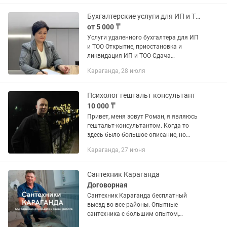
другое. Ремонт титанов, стиральных...
Бухгалтерские услуги для ИП и ТОО
от 5 000 ₸
Услуги удаленного бухгалтера для ИП
и ТОО Открытие, приостановка и
ликвидация ИП и ТОО Сдача
налоговой отчетности вовремя и без
Караганда, 28 июля
ошибок ф100.00, ф200.00, ф300.00,
ф700.00, ф910.00, ф701.00, ф701.01,...
Психолог гештальт консультант
10 000 ₸
Привет, меня зовут Роман, я являюсь
гештальт-консультантом. Когда то
здесь было большое описание, но
решил сделать короткое описание. Я
Караганда, 27 июня
тут не для того чтобы научить Вас как
жить. Я тут не для того...
Сантехник Караганда
Договорная
Сантехник Караганда бесплатный
выезд во все районы. Опытные
сантехника с большим опытом,
приедем к вам сегодня со всем