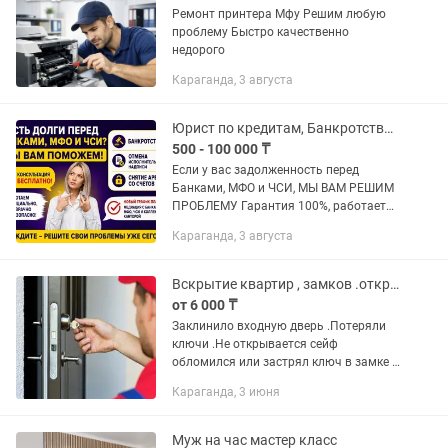
Ремонт принтера Мфу Решим любую
проблему Быстро качественно
недорого
Караганда, 3 августа
Юрист по кредитам, Банкротство, Снятие ареста со счетов
500 - 100 000 ₸
Если у вас задолженность перед
Банками, МФО и ЧСИ, МЫ ВАМ РЕШИМ
ПРОБЛЕМУ Гарантия 100%, работает
юрист с опытом работы более 3 лет в
Караганда, 3 августа
коллекторском агентстве, более 3 лет у
ЧСИ. Все официально,...
Вскрытие квартир , замков .открыть замок , дверь , сейф
от 6 000 ₸
Заклинило входную дверь .Потеряли
ключи .Не открывается сейф
обломился или застрял ключ в замке .
Наша служба оперативно решит
Караганда, 3 июня
любую проблему с замками - мы
проведем работы максимально
быстро и...
Муж на час мастер класс