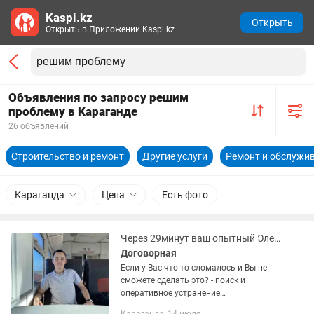
Kaspi.kz
Открыть
Открыть в Приложении Kaspi.kz
Объявления по запросу решим
проблему в Караганде
26 объявлений
Строительство и ремонт
Другие услуги
Ремонт и обслужив
Караганда
Цена
Есть фото
Через 29минут ваш опытный Электрик Мастер на Час решит проблему
Договорная
Если у Вас что то сломалось и Вы не
сможете сделать это? - поиск и
оперативное устранение
неисправностей - перенос установка