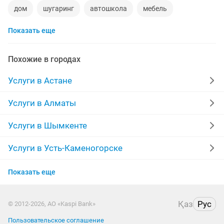
дом
шугаринг
автошкола
мебель
Показать еще
ремонт телевизоров
сантехник
сиделки
ремонт мебели
квартиры в рассрочку
Похожие в городах
мебель на заказ
установка кондиционеров
Услуги в Астане
уколы на дому
вывоз мусора
кредиты
Услуги в Алматы
москитные сетки
ремонт окон
ворота
Услуги в Шымкенте
ремонт стиральных машин
диван
Услуги в Усть-Каменогорске
Услуги в Актау
грузоперевозки газель
курсы массажа
Показать еще
Услуги в Костанае
манипулятор
тамада
реставрация мебели
Қаз
Рус
© 2012-2026, АО «Kaspi Bank»
Услуги в Таразе
прихожая
двери
сборка мебели
ремонт
Пользовательское соглашение