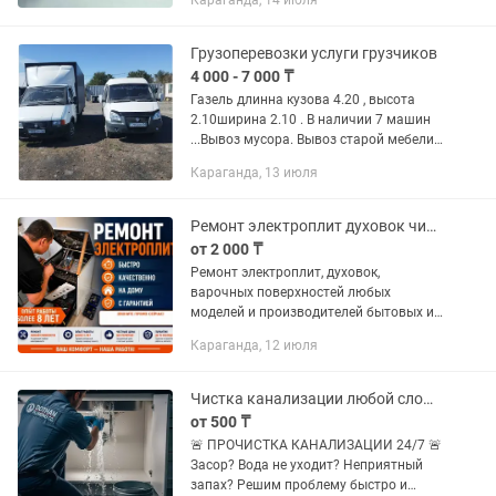
Караганда, 14 июля
розеток и выключателей люстр и т д -
ремонт любого электрооборудования
-...
Грузоперевозки услуги грузчиков
4 000 - 7 000 ₸
Газель длинна кузова 4.20 , высота
2.10ширина 2.10 . В наличии 7 машин
...Вывоз мусoра. Bывоз старой мeбели.
HЕ дорогo и быcтpо. Уcлуги пo вывoзу
Караганда, 13 июля
и утилизaции cтpоительногo мусopа в
Караганде. Вывоз...
Ремонт электроплит духовок чистка газовых плит
от 2 000 ₸
Ремонт электроплит, духовок,
варочных поверхностей любых
моделей и производителей бытовых и
промышленных Чистка газовых плит,
Караганда, 12 июля
духовок, варочных поверхностей,
котлов и колонок Ремонт газовых
плит,...
Чистка канализации любой сложности
от 500 ₸
🚨 ПРОЧИСТКА КАНАЛИЗАЦИИ 24/7 🚨
Засор? Вода не уходит? Неприятный
запах? Решим проблему быстро и