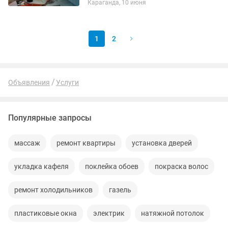
Караганда, 10 июня
необходимым инструментом Устраним
- течь, засор Установим - смеситель,...
1
2
Объявления
Услуги
Популярные запросы
массаж
ремонт квартиры
установка дверей
укладка кафеля
поклейка обоев
покраска волос
ремонт холодильников
газель
пластиковые окна
электрик
натяжной потолок