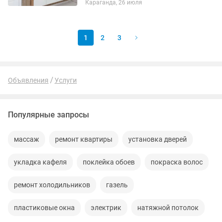
Караганда, 26 июля
Кронштейны Турники и все что вы еще
пожелаете. Вентиляция: все работы
по...
1
2
3
Объявления
Услуги
Популярные запросы
массаж
ремонт квартиры
установка дверей
укладка кафеля
поклейка обоев
покраска волос
ремонт холодильников
газель
пластиковые окна
электрик
натяжной потолок