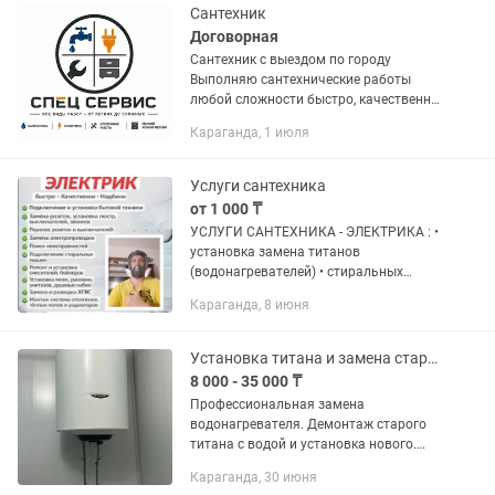
и...
Сантехник
Договорная
Сантехник с выездом по городу
Выполняю сантехнические работы
любой сложности быстро, качественно
и по доступным ценам. Услуги: •
Караганда, 1 июля
Устранение протечек • Замена и
ремонт смесителей • Установка
унитазов,...
Услуги сантехника
от 1 000 ₸
УСЛУГИ САНТЕХНИКА - ЭЛЕКТРИКА : •
установка замена титанов
(водонагревателей) • стиральных
машин • посудомоечных машин •
Караганда, 8 июня
смесителей и шлангов (возможна
доставка выбор по фото) •
тропический душ •...
Установка титана и замена старых водонагревателей
8 000 - 35 000 ₸
Профессиональная замена
водонагревателя. Демонтаж старого
титана с водой и установка нового.
Перепайка труб под титаном. Замена
Караганда, 30 июня
смесителей. Замена и установка