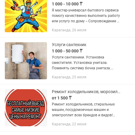
1 000 - 10 000 ₸
Я мастер-универсал бытового сервиса
помогу качественно выполнить работу
или услугу по дому -- Сопровождение и
транспортировка на легковом авто
Караганда, 26 июля
(помощь в выборе материала и
комплектующих и т.п.) –...
Услуги сантехник
1 000 - 50 000 ₸
Услуги сантехники. Установка
сместителя. Установка унитаза.
Поменять систему бочка унитаза.
Установка ванны Подключения
Караганда, 25 июля
стиральной машины Подключения
посудомоечной машины Установка
душевой...
Ремонт холодильников, морозильников,стиральных машин Караганда
от 1 500 ₸
Ремонт холодильников, стиральных
машин, посудомоечных машин и
электроплит всех брендов и видов!
Ремонт морозильных ларей,торговых
Караганда, 22 июня
витрин(заключаю договор на
обслуживание), ремонт холодильников