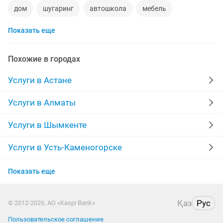
дом
шугаринг
автошкола
мебель
Показать еще
ремонт телевизоров
сантехник
сиделки
ремонт мебели
квартиры в рассрочку
Похожие в городах
мебель на заказ
установка кондиционеров
Услуги в Астане
уколы на дому
вывоз мусора
кредиты
Услуги в Алматы
москитные сетки
ремонт окон
ворота
Услуги в Шымкенте
ремонт стиральных машин
диван
Услуги в Усть-Каменогорске
Услуги в Актобе
грузоперевозки газель
курсы массажа
Показать еще
Услуги в Актау
манипулятор
тамада
реставрация мебели
Қаз
Рус
© 2012-2026, АО «Kaspi Bank»
Услуги в Костанае
прихожая
двери
сборка мебели
ремонт
Пользовательское соглашение