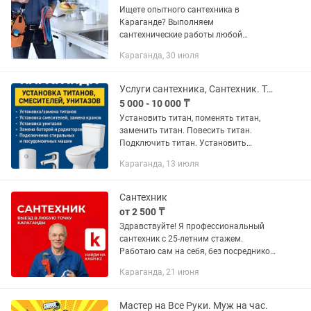
Ищете опытного сантехника в
Караганде? Выполняем
сантехнические работы любой
сложности для квартир, домов, офисов,
Караганда, 30 июля
магазинов, кафе и предприятий.
Работаем быстро, аккуратно и по
доступным...
Услуги сантехника, Сантехник. Титан, Смеситель, кран, унитаз, бачок, ванна.
5 000 - 10 000 ₸
Установить титан, поменять титан,
заменить титан. Повесить титан.
Подключить титан. Установить
водонагреватель, заменить смеситель,
Караганда, 13 июля
(кухня/ванна), поменять кран,
поменять смеситель, установить...
Сантехник
от 2 500 ₸
Здравствуйте! Я профессиональный
сантехник с 25-летним стажем.
Работаю сам на себя, без посредников
и диспетчеров, поэтому мои цены на
Караганда, 21 июня
15-20% ниже, чем в крупных сервисах.
Выезжаю во все районы...
Мастер на Все Руки. Муж на час.