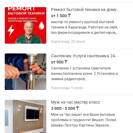
стиральных и посудомоечных машин.
Ремонт бытовой техники на дому. Частный мастер. Низкие цены. Гарантия.
от 1 500 ₸
мастер по ремонту крупной бытовой
техники в Караганде. Работаю на себя,
без фирм-посредников и диспетчеров,
поэтому цены держу ниже рыночных.
Караганда, 29 июня
Опыт более 12 лет. Оперативный выезд
во все районы:...
Сантехник.Услуги сантехника 24/7
от 900 ₸
Сантехник 1.установка сместителя
ванны,тюлпанана кухне. 2.Установка и
замена радиаторов
чугунных,алюминевых,биметал
Караганда, 9 июня
3.Установка изамена счетчиков воды,
чистка фильтров 4.установка душ
кабин и...
Муж на час мастер класс
3 000 - 5 000 ₸
Муж на Час решит все Ваши бытовые
проблемы и трудности! Вешаю: Полки
Шкафы Люстры Картины Зеркала
Шторы Гардины Телевизоры