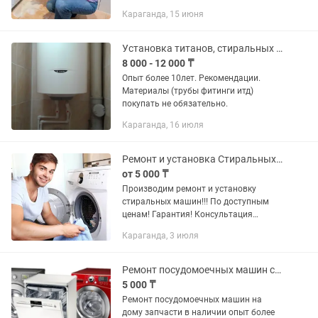
бесплатно! Большой опыт
Караганда, 15 июня
работы,почти вся работа выполняется
на дому! Полный ремонт: от
диагностики до...
Установка титанов, стиральных и посудомоечных машин.
8 000 - 12 000 ₸
Опыт более 10лет. Рекомендации.
Материалы (трубы фитинги итд)
покупать не обязательно.
Караганда, 16 июля
Ремонт и установка Стиральных Машин,Сушильных и посудомоечных машин
от 5 000 ₸
Производим ремонт и установку
стиральных машин!!! По доступным
ценам! Гарантия! Консультация
бесплатно!!! Большой опыт
Караганда, 3 июля
работы,почти вся работа
производится на дому! Полный ремонт
От диагностики до...
Ремонт посудомоечных машин стиральных машин
5 000 ₸
Ремонт посудомоечных машин на
дому запчасти в наличии опыт более