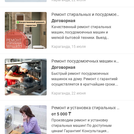
Караганда, 22 июля
посудомоечных машин, Варочной
панели ОПИСАНИЕ ТОО "ЦЕЛИНА-
СЕРВИС" Сервис №1 в...
Ремонт стиральных и посудомоечных машин
Договорная
Качественный ремонт стиральных
машин, посудомоечных машин и
мелкой бытовой техники. Выезд
мастера на дом. Точная стоимость
Караганда, 15 июля
ремонта зависит от вида
неисправности. Мастеру необходимо
выполнить...
Ремонт посудомоечных машин на дому
Договорная
Быстрый ремонт посудомоечных
машинок на дому. Ремонт с гарантией
осуществляется в кратчайшие сроки.
Работаем по всему городу Караганда и
Караганда, 22 июня
пригороды. На связи 24/7, работаем
без выходных
Ремонт и установка стиральных машин,сушильные и посудомоечные машины
от 5 000 ₸
Производим ремонт и установку
стиральных машин! По доступным
ценам! Гарантия! Консультация