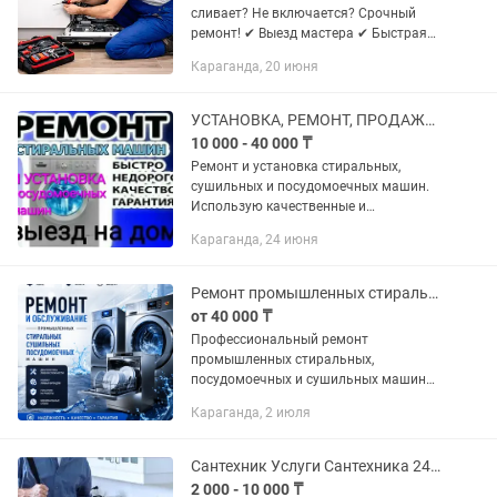
сливает? Не включается? Срочный
ремонт! ✔ Выезд мастера ✔ Быстрая
диагностика ✔ Честные цены без
Караганда, 20 июня
накруток ✔ Гарантия Работаем без
выходных. 📞 Звоните или пишите на
УСТАНОВКА, РЕМОНТ, ПРОДАЖА стиральных, сушильных и посудомоечных машин
10 000 - 40 000 ₸
Ремонт и установка стиральных,
сушильных и посудомоечных машин.
Использую качественные и
оригинальные комплектующие при
Караганда, 24 июня
ремонте. Ремонт любой сложности:
РАСПРОСТРАНЁННЫЕ ПОЛОМКИ
СТИРАЛЬНЫХ МАШИН:...
Ремонт промышленных стиральных сушильных посудомоечных машин
от 40 000 ₸
Профессиональный ремонт
промышленных стиральных,
посудомоечных и сушильных машин
Оперативно устраняем неисправности
Караганда, 2 июля
любой сложности. Работаем с
оборудованием различных
производителей. Используем...
Сантехник Услуги Сантехника 24/7
2 000 - 10 000 ₸