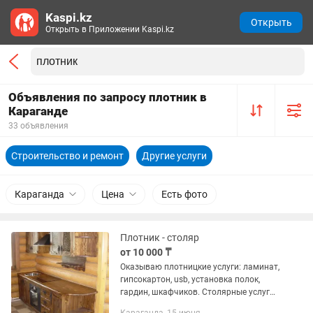
Kaspi.kz
Открыть
Открыть в Приложении Kaspi.kz
Объявления по запросу плотник в
Караганде
33 объявления
Строительство и ремонт
Другие услуги
Караганда
Цена
Есть фото
Плотник - столяр
от 10 000 ₸
Оказываю плотницкие услуги: ламинат,
гипсокартон, usb, установка полок,
гардин, шкафчиков. Столярные услуги
тоже возможны, варианты изделий