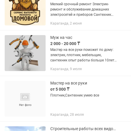
Мелкий срочный ремонт Электрик-
ремонт и обслуживание домашних
электросетей и приборов Сантехник
-ремонт и обслуживание
Караганда, 2 июня
водоснабжения и канализации
Плотник -ремонт и укладка напольных
покрытий...
Муж на час
2 000 - 20 000 ₸
Мастер на все руки поможет по дому:
электрик, плотник, мебельщик,
сантехник опыт работы больше 10лет.
Выполняем всю работу по дому, офис,
Караганда, 9 июля
рестораны и т д . - Установка жалюзи,
карнизов, гардин,...
Мастер на все руки
от 5 000 ₸
Плотник,Сантехник умею все
Караганда, 28 июля
Строительные работы всех видов ! Постройка домов под ключ !