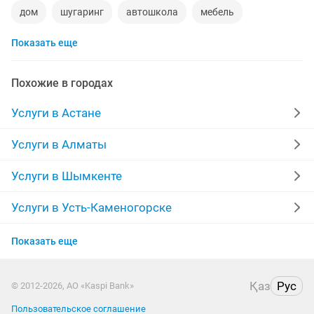
дом
шугаринг
автошкола
мебель
Показать еще
ремонт телевизоров
сантехник
сиделки
квартиры в рассрочку
мебель на заказ
Похожие в городах
установка кондиционеров
уколы на дому
Услуги в Астане
вывоз мусора
кредиты
москитные сетки
Услуги в Алматы
ремонт окон
ворота
ремонт стиральных машин
Услуги в Шымкенте
диван
грузоперевозки газель
манипулятор
Услуги в Усть-Каменогорске
Услуги в Актобе
тамада
реставрация мебели
прихожая
Показать еще
Услуги в Актау
двери
сборка мебели
ремонт
Қаз
Рус
© 2012-2026, АО «Kaspi Bank»
Услуги в Таразе
заправка картриджей
Пользовательское соглашение