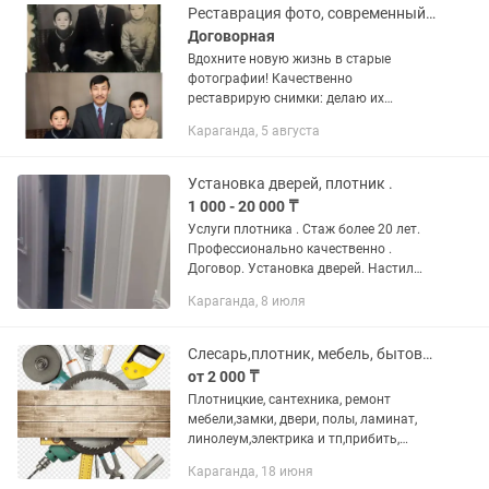
выбирают...
Реставрация фото, современный метод
Договорная
Вдохните новую жизнь в старые
фотографии! Качественно
реставрирую снимки: делаю их
цветными (раскрашивание), удаляю
Караганда, 5 августа
царапины и заломы, восстанавливаю
недостающие фрагменты. Вам не
нужно никуда ехать...
Установка дверей, плотник .
1 000 - 20 000 ₸
Услуги плотника . Стаж более 20 лет.
Профессионально качественно .
Договор. Установка дверей. Настил
ламината (елочкой,на клей , по
Караганда, 8 июля
диагонали) , настил USB , настил USB на
лаги , шпунт доска на...
Слесарь,плотник, мебель, бытовые услуги
от 2 000 ₸
Плотницкие, сантехника, ремонт
мебели,замки, двери, полы, ламинат,
линолеум,электрика и тп,прибить,
поправить
Караганда, 18 июня