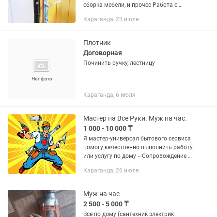
сборка мебели, и прочее Работа с
замками на входные и м/к двери
Караганда, 23 июля
Плотник
Договорная
Починить ручку, лестницу
Караганда, 6 июля
Мастер на Все Руки. Муж на час.
1 000 - 10 000 ₸
Я мастер-универсал бытового сервиса
помогу качественно выполнить работу
или услугу по дому -- Сопровождение и
транспортировка на легковом авто
Караганда, 26 июля
(помощь в выборе материала и
комплектующих и т.п.) –...
Муж на час
2 500 - 5 000 ₸
Все по дому (сантехник электрик