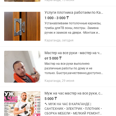
Караганда, 15 июня
можно на
Услуги плотника работаем по Караганде.
1 000 - 3 000 ₸
Устанавливаем потолочные карнизы,
тумбы дляТВ зоны, люстры. -Замена
ручек и замков на двери. -Монтаж и
демонтаж шкафа. -Ремонт кровати,
Караганда, сегодня
тумбочки, дверей шкафа, установка
зеркала и т.д. -Монтаж...
Мастер на все руки - мастер на час / муж на час / электрик/ плотник
от 5 000 ₸
Мастер на все руки выполняю
различные работы по дому и не
только. Быстро,качественно,доступно и
в срок. 💪 Гарантия на качество всех
Караганда, 29 июня
работ и индивидуальный подход к
каждому клиенту. 💰 Цены:...
Муж на час мастер на все руки, сантехник, электрик, плотник
5 000 ₸
🔨 МУЖ НА ЧАС В КАРАГАНДЕ |
САНТЕХНИК • ЭЛЕКТРИК • ПЛОТНИК •
СБОРКА МЕБЕЛИ • МЕЛКИЙ РЕМОНТ