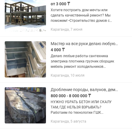
от 3 000 ₸
Хотите построить дом мечты или
сделать качественный ремонт? Мы
поможем! •Строительство домов с
нуля (черновая отделка, под ключ)
Караганда, 7 июня
•Надежные бетонные работы •Сварка
любых конструкций •Услуги
плотников...
Мастер на все руки делаю любую работу
4 000 ₸
Делаю любые работы сантехника
электрика плотника грузчик сборщик
мебель ремонт холодильников
стиральных шкафов и диван любое
Караганда, 10 июля
работы делаю вы только говарите я
сделаю трезвыи водитель машину...
Дробление породы, валунов, демонтаж бетона, снос зданий без взрыва.
800 000 - 8 000 000 ₸
НУЖНО УБРАТЬ БЕТОН ИЛИ СКАЛУ
ТАМ, ГДЕ НЕЛЬЗЯ ВЗРЫВАТЬ?
Работаем по технологии ГШК
[газодинамического шпурового клина
Караганда, 5 августа
). Это идеальное решение для плотной
застройки Астаны и Алматы. Почему