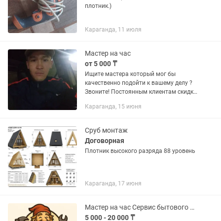
плотник.)
Караганда, 11 июля
Мастер на час
от 5 000 ₸
Ищите мастера который мог бы
качественно подойти к вашему делу ?
Звоните! Постоянным клиентам скидка
стань Своим-(ей) 1. Электрик - любая
Караганда, 15 июня
сложность 2 . Сантехник- краны
сифоны смесители устранение...
Сруб монтаж
Договорная
Плотник высокого разряда 88 уровень
Караганда, 17 июня
Мастер на час Сервис бытового ремонта Домовой
5 000 - 20 000 ₸