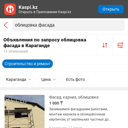
Kaspi.kz
Открыть
Открыть в Приложении Kaspi.kz
Объявления по запросу облицовка
фасада в Караганде
13 объявлений
Строительство и ремонт
Караганда
Цена
Есть фото
Фасад, карниз, облицовка
1 000 ₸
Занимаемся фасадными работами,
монтаж карниза и облицовочным
кирпичом, от маленьких частных до
больших коммерческих помещений .