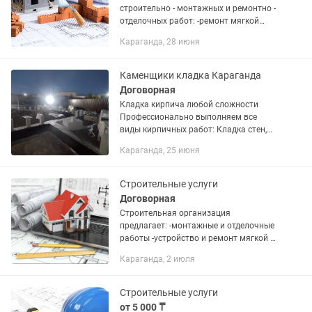
строительно - монтажных и ремонтно -
отделочных работ: -ремонт мягкой
кровли -монтаж металлоконструкций
Караганда, 28 июня
-облицовка сайдингом, фасадные
работы -возведение малоэтажных...
Каменщики кладка Караганда
Договорная
Кладка кирпича любой сложности
Профессионально выполняем все
виды кирпичных работ: Кладка стен,
перегородок, колонн, заборов
Караганда, 25 июня
Облицовка фасадов Кладка печей,
каминов, мангалов Арки,
декоративные...
Строительные услуги
Договорная
Строительная организация
предлагает: -монтажные и отделочные
работы -устройство и ремонт мягкой и
жесткой кровли -монтаж
Караганда, 2 июля
металлоконструкций -облицовка
сайдингом -фасадные работы
-возведение...
Строительные услуги
от 5 000 ₸