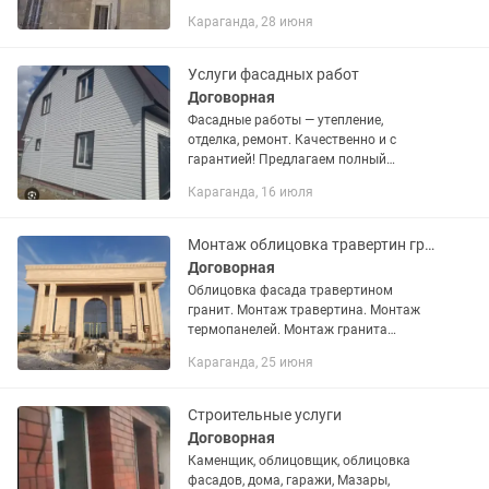
карнизы,межэтажные пояса,
Караганда, 28 июня
балюстрады и т.д. из пенополистирола
и полиуретана,а также молдинги
плинтуса,каминные...
Услуги фасадных работ
Договорная
Фасадные работы — утепление,
отделка, ремонт. Качественно и с
гарантией! Предлагаем полный
комплекс фасадных работ для частных
Караганда, 16 июля
домов, дач, магазинов, офисов и
других объектов: ✅ Утепление фасада...
Монтаж облицовка травертин гранит. Монтаж термопанелей. Фасадные работы
Договорная
Облицовка фасада травертином
гранит. Монтаж травертина. Монтаж
термопанелей. Монтаж гранита
Фасадные работы
Караганда, 25 июня
Строительные услуги
Договорная
Каменщик, облицовщик, облицовка
фасадов, дома, гаражи, Мазары,