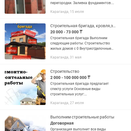
перегородки. Заливка фундаментов.
Стяжка полов. Шпаклёвка. Штукатурка
Караганда, 15 июля
. Керамогранит и ТД
Строительная бригада, кровля,заборы,сайдинг, дома под ключ
20 000 - 73 000 ₸
Строительная бригада Выполним
следующие работы: Строительство
жилых домов с 0 Внутриотделочные
работы (квартиры,ком помещения)
Караганда, 31 мая
Фасадные работы(
облицовка,брусчатка,заборы)
Кровельные работы(...
Строительство
2 000 - 100 000 000 ₸
Строительная бригада предлагает
спектр услуги Основные виды
строительных услуг:
Общестроительные работы:
Караганда, 27 июля
Подготовительные работы:
Обустройство строительной площадки,
расчистка территории, земляные...
Выполним строительные работы
Договорная
Организация выполнит все виды