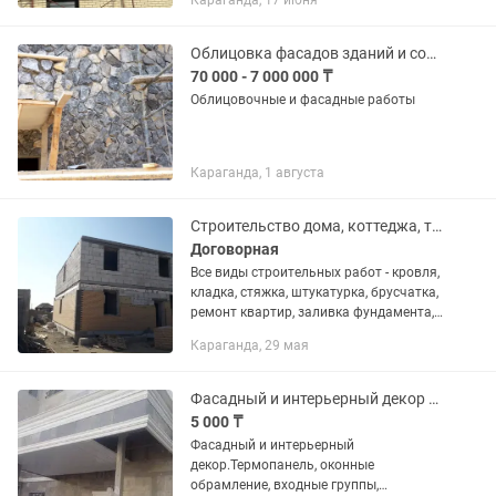
Караганда, 17 июня
Облицовка фасадов зданий и сооружений природным камнем
70 000 - 7 000 000 ₸
Облицовочные и фасадные работы
Караганда, 1 августа
Строительство дома, коттеджа, таунхауса,ремонт под ключ, по дизайн проекту
Договорная
Все виды строительных работ - кровля,
кладка, стяжка, штукатурка, брусчатка,
ремонт квартир, заливка фундамента,
делаем ремонт квартир любой
Караганда, 29 мая
сложности, современным дизайном,
двойные потолки,...
Фасадный и интерьерный декор потолочные розетки, кессоны, молдинги, уголки
5 000 ₸
Фасадный и интерьерный
декор.Термопанель, оконные
обрамление, входные группы,