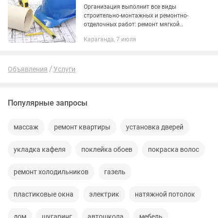
Организация выполнит все виды
строительно-монтажных и ремонтно-
отделочных работ: ремонт мягкой
кровли монтаж металлоконструкций
Караганда, 7 июля
облицовка сайдингом, фасадные
работы возведение малоэтажных
зданий и...
Объявления
Услуги
Популярные запросы
массаж
ремонт квартиры
установка дверей
укладка кафеля
поклейка обоев
покраска волос
ремонт холодильников
газель
пластиковые окна
электрик
натяжной потолок
дом
шугаринг
автошкола
мебель