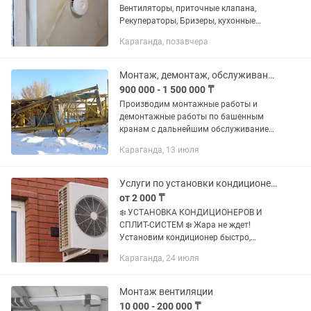
Вентиляторы, приточные клапана,
Рекуператоры, Бризеры, кухонные
вытяжки . Алмазное бурение отверстий
Караганда, позавчера
на чистовую. Обработка помещений от
плесени проф хим средствами.
Монтаж, демонтаж, обслуживание башенных кранов.
900 000 - 1 500 000 ₸
Производим монтажные работы и
демонтажные работы по башенным
кранам с дальнейшим обслуживанием
башенных кранов.
Караганда, 13 июля
Услуги по установки кондиционеров
от 2 000 ₸
❄️ УСТАНОВКА КОНДИЦИОНЕРОВ И
СПЛИТ-СИСТЕМ ❄️ Жара не ждет!
Установим кондиционер быстро,
аккуратно и с гарантией, чтобы в
Караганда, 24 июля
вашем доме или офисе всегда была
комфортная температура. ✅ Монтаж...
Монтаж вентиляции
10 000 - 200 000 ₸