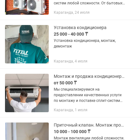
систем любой сложности. От бытовых
кондиционеров до промышленных
Караганда, 24 июля
систем. Монтаж кондиционеров любой
сложности, как полный монтаж так и в
два...
Установка кондиционера
25 000 - 40 000 ₸
Установка кондиционера, монтаж,
демонтаж
Караганда, 4 июля
Монтаж и продажа кондиционеров
от 50 000 ₸
Мы специализируемся на
предоставлении качественных услуги
по монтажу и поставке сплит-систем
для домов, офисов и коммерческих
Караганда, 1 июля
помещений. Наша компания успешно
работает на рынке с 2015 года, и за
это...
Приточный клапан. Монтаж профессионально .
10 000 - 100 000 ₸
Монтаж вентиляции любой сложности.