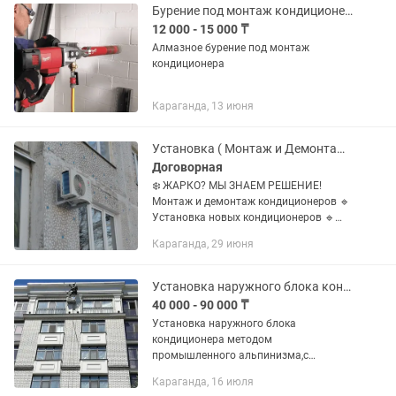
Бурение под монтаж кондиционера
12 000 - 15 000 ₸
Алмазное бурение под монтаж
кондиционера
Караганда, 13 июня
Установка ( Монтаж и Демонтаж ) Кондиционеров
Договорная
❄️ ЖАРКО? МЫ ЗНАЕМ РЕШЕНИЕ!
Монтаж и демонтаж кондиционеров 🔹
Установка новых кондиционеров 🔹
Демонтаж без повреждений 🔹 Перенос
Караганда, 29 июня
на другое место 🔹 Обслуживание и
заправка 💪 Опытные мастера 🛠...
Установка наружного блока кондиционера Альпинистом
40 000 - 90 000 ₸
Установка наружного блока
кондиционера методом
промышленного альпинизма,с
веревок. На любой высоте и на любом
Караганда, 16 июля
фасаде здания. Установка