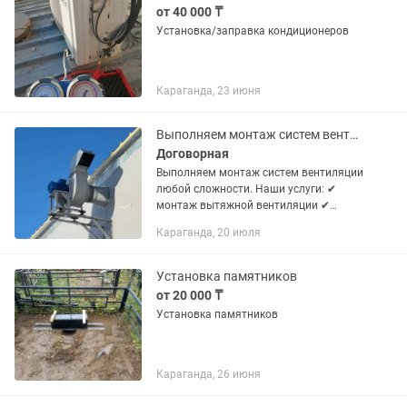
от 40 000 ₸
Установка/заправка кондиционеров
Караганда, 23 июня
Выполняем монтаж систем вентиляции любой сложности
Договорная
Выполняем монтаж систем вентиляции
любой сложности. Наши услуги: ✔
монтаж вытяжной вентиляции ✔
монтаж приточной вентиляции ✔
Караганда, 20 июля
установка кухонных вытяжных зонтов
✔ монтаж воздуховодов ✔
вентиляция...
Установка памятников
от 20 000 ₸
Установка памятников
Караганда, 26 июня