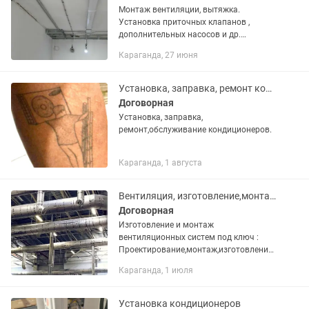
Монтаж вентиляции, вытяжка.
Установка приточных клапанов ,
дополнительных насосов и др.
Гарантия качества. Разумные цены.
Караганда, 27 июня
Кратчайшие сроки исполнения.
Установка, заправка, ремонт кондиционеров.
Договорная
Установка, заправка,
ремонт,обслуживание кондиционеров.
Караганда, 1 августа
Вентиляция, изготовление,монтаж,проектирование, пусконаладка
Договорная
Изготовление и монтаж
вентиляционных систем под ключ :
Проектирование,монтаж,изготовление
любой сложности.Работаем по всему
Караганда, 1 июля
Казахстану на любых объектах -
производственные помещения ,спорт...
Установка кондиционеров