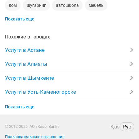
дом
шугаринг
автошкола
мебель
Показать еще
ремонт телевизоров
сантехник
сиделки
ремонт мебели
квартиры в рассрочку
Похожие в городах
мебель на заказ
установка кондиционеров
Услуги в Астане
уколы на дому
вывоз мусора
москитные сетки
Услуги в Алматы
ремонт окон
ворота
ремонт стиральных машин
Услуги в Шымкенте
диван
грузоперевозки газель
курсы массажа
Услуги в Усть-Каменогорске
Услуги в Актобе
манипулятор
тамада
прихожая
двери
Показать еще
Услуги в Актау
ремонт
заправка картриджей
компьютер
Қаз
Рус
© 2012-2026, АО «Kaspi Bank»
Услуги в Павлодаре
Пользовательское соглашение