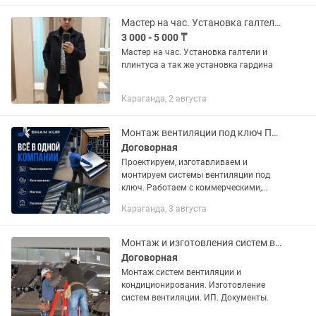
декоративной корзины,на фасаде
здания.Красиво и качественно...
Мастер на час. Установка галтели и плинтуса стелить линолеум.
3 000 - 5 000 ₸
Мастер на час. Установка галтели и
плинтуса а так же установка гардина
Караганда, 2 августа
Монтаж вентиляции под ключ Проектирование и изготовление
Договорная
Проектируем, изготавливаем и
монтируем системы вентиляции под
ключ. Работаем с коммерческими,
промышленными и жилыми
Караганда, 3 августа
объектами: • рестораны, кафе и
кальянные • магазины и торговые
центры • офисы и...
Монтаж и изготовления систем вентиляции и кондиционирования.
Договорная
Монтаж систем вентиляции и
кондиционирования. Изготовление
систем вентиляции. ИП. Документы.