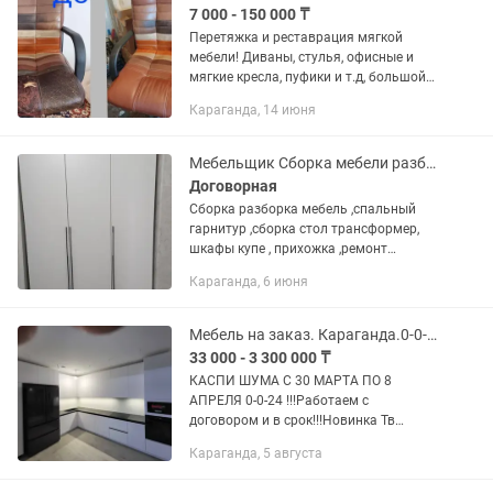
7 000 - 150 000 ₸
Перетяжка и реставрация мягкой
мебели! Диваны, стулья, офисные и
мягкие кресла, пуфики и т.д, большой
ассортимент выбора ткани, кож зама,
Караганда, 14 июня
работа с натуральной кожей! Работу
выполняем качественно и...
Мебельщик Сборка мебели разборка мебели
Договорная
Сборка разборка мебель ,спальный
гарнитур ,сборка стол трансформер,
шкафы купе , прихожка ,ремонт
кровать шкафы диваны , ,стулья ,парты
Караганда, 6 июня
школный установка полок .сборка
диваны тахты ремонт стол и...
Мебель на заказ. Караганда.0-0-24
33 000 - 3 300 000 ₸
КАСПИ ШУМА С 30 МАРТА ПО 8
АПРЕЛЯ 0-0-24 !!!Работаем с
договором и в срок!!!Новинка Тв
зоны,межкомнатные двери из
Караганда, 5 августа
натурального шпона нестандартной
высоты ! .Полный цикл производства!