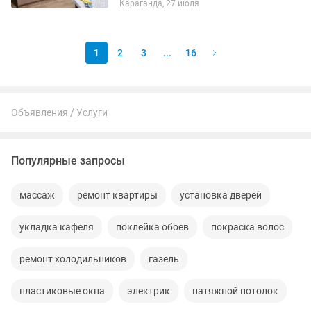
Караганда, 27 июля
мебели 🔶️Разбор мебели с аккуратной
упаковкой и вывозом при...
1
2
3
...
16
Объявления
Услуги
Популярные запросы
массаж
ремонт квартиры
установка дверей
укладка кафеля
поклейка обоев
покраска волос
ремонт холодильников
газель
пластиковые окна
электрик
натяжной потолок