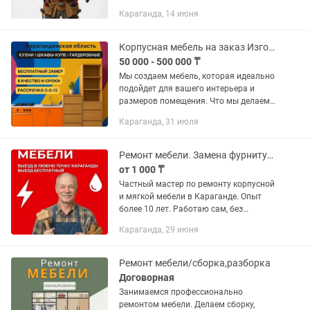
Регулировка мебельных петель Замена
Караганда, 14 июня
фурнитуры (ручек, петель,
направляющих) Замена механизмов...
Корпусная мебель на заказ Изготовление корпусной мебели на заказ
50 000 - 500 000 ₸
Мы создаем мебель, которая идеально
подойдет для вашего интерьера и
размеров помещения. Что мы делаем:
🔸Кухонные гарнитуры 🔸Шкафы-купе
Караганда, 31 июля
🔸Гардеробные 🔸Прихожие
🔸Двуспальные и односпальные...
Ремонт мебели. Замена фурнитуры. Сборка/Разборка. Частный мастер.
от 1 000 ₸
Частный мастер по ремонту корпусной
и мягкой мебели в Караганде. Опыт
более 10 лет. Работаю сам, без
посредников, поэтому цены ниже
Караганда, 29 июня
рыночных. Оперативный выезд во все
районы: Город, Юго-Восток,...
Ремонт мебели/сборка,разборка
Договорная
Занимаемся профессионально
ремонтом мебели. Делаем сборку,