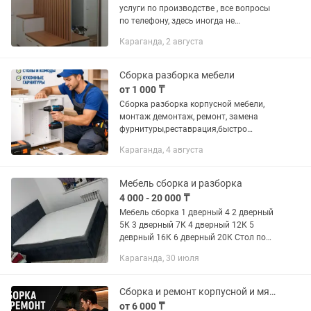
услуги по производстве , все вопросы
по телефону, здесь иногда не
показываю сообщения
Караганда, 2 августа
Сборка разборка мебели
от 1 000 ₸
Сборка разборка корпусной мебели,
монтаж демонтаж, ремонт, замена
фурнитуры,реставрация,быстро
качественно недорого, гарантия, опыт
Караганда, 4 августа
более 20 лет
Мебель сборка и разборка
4 000 - 20 000 ₸
Мебель сборка 1 дверный 4 2 дверный
5К 3 дверный 7К 4 дверный 12К 5
деврный 16К 6 дверный 20К Стол по
5К или 8К (зависит от размера)
Караганда, 30 июля
Комоды и Кровати 7К или 10К
(зависит от размера ) Разборка...
Сборка и ремонт корпусной и мягкой мебели также по электрике
от 6 000 ₸