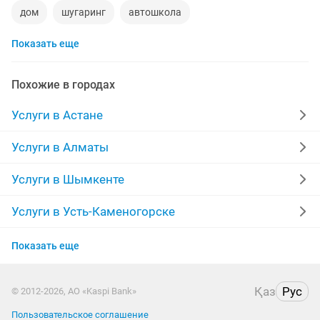
дом
шугаринг
автошкола
Показать еще
ремонт телевизоров
сантехник
сиделки
квартиры в рассрочку
мебель на заказ
Похожие в городах
установка кондиционеров
уколы на дому
Услуги в Астане
вывоз мусора
кредиты
москитные сетки
Услуги в Алматы
ремонт окон
ворота
ремонт стиральных машин
Услуги в Шымкенте
диван
грузоперевозки газель
курсы массажа
Услуги в Усть-Каменогорске
Услуги в Актобе
манипулятор
тамада
реставрация мебели
Показать еще
Услуги в Костанае
прихожая
двери
сборка мебели
ремонт
Қаз
Рус
© 2012-2026, АО «Kaspi Bank»
Услуги в Таразе
заправка картриджей
Пользовательское соглашение