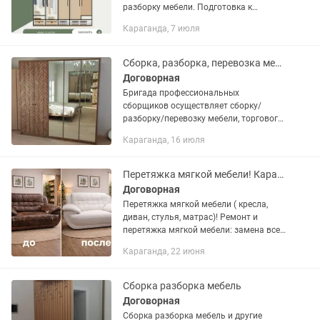
разборку мебели. Подготовка к
перевозке, переезду.
Караганда, 7 июля
Сборка, разборка, перевозка мебели. Профессионалы.Аккуратно.Качественно.
Договорная
Бригада профессиональных
сборщиков осуществляет сборку/
разборку/перевозку мебели, торгового
оборудования, детских площадок,
Караганда, 16 июля
воркаутов и тренажеров. Для нас не
бывает невыполнимых задач.
Качество,...
Перетяжка мягкой мебели! Караганда, Темиртау
Договорная
Перетяжка мягкой мебели ( кресла,
диван, стулья, матрас)! Ремонт и
перетяжка мягкой мебели: замена всей
фурнитуры, ткани и ремонт деталей
Караганда, 22 июня
вашей мебели, а также возможна
частичная перетяжка и ремонт...
Сборка разборка мебель
Договорная
Сборка разборка мебель и другие