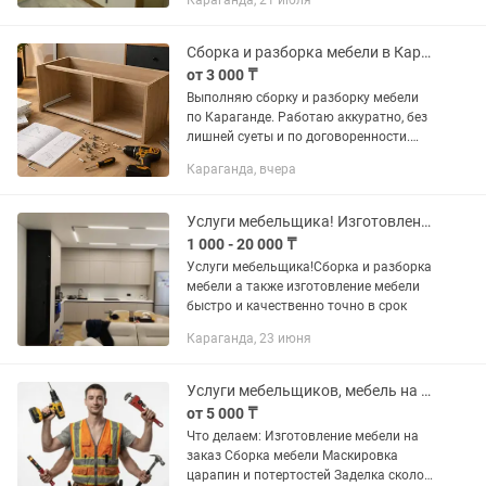
Караганда, 21 июля
Сборка и разборка мебели в Караганде
от 3 000 ₸
Выполняю сборку и разборку мебели
по Караганде. Работаю аккуратно, без
лишней суеты и по договоренности.
Собираю и разбираю: — шкафы —
Караганда, вчера
тумбы — комоды — кровати — столы —
стеллажи — мебель после...
Услуги мебельщика! Изготовления мебель под любую дизайн сборка разборка
1 000 - 20 000 ₸
Услуги мебельщика!Сборка и разборка
мебели а также изготовление мебели
быстро и качественно точно в срок
Караганда, 23 июня
Услуги мебельщиков, мебель на заказ, ремонт мебели.
от 5 000 ₸
Что делаем: Изготовление мебели на
заказ Сборка мебели Маскировка
царапин и потертостей Заделка сколов