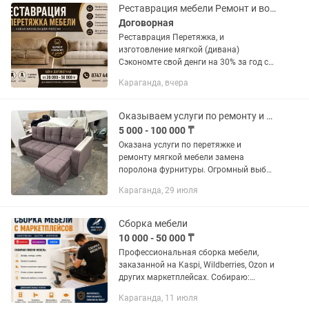
Каспи...
Реставрация мебели Ремонт и восстановление диванов, кресел, стульев
Договорная
Реставрация Перетяжка, и
изготовление мягкой (дивана)
Сэкономте свой денги на 30% за год с
помощю перетяжки мебели. с Замером
Караганда, вчера
доставка и сборка Мы производим
ремонт и перетяжку мебели любой...
Оказываем услуги по ремонту и перетяжке мягкой мебели
5 000 - 100 000 ₸
Оказана услуги по перетяжке и
ремонту мягкой мебели замена
поролона фурнитуры. Огромный выбор
материала перетягиваем кухонные
Караганда, 29 июля
диваны кровати офисные диваны
стулья и т.д и тп доступные цены для
всех...
Сборка мебели
10 000 - 50 000 ₸
Профессиональная сборка мебели,
заказанной на Kaspi, Wildberries, Ozon и
других маркетплейсах. Собираю:
шкафы, комоды, тумбы; кровати и
Караганда, 11 июля
диваны; кухни и кухонные гарнитуры;