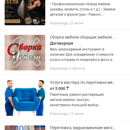
• Профессиональная сборка мебели
(шкафы, кровати, столы и т.д.) • Замена
деталей и фурнитуры • Ремонт
поврежденной мебели (покраска,
Караганда, 22 июля
реставрация, замена обивки) •
Индивидуальный подход к каждому...
Сборка мебели сборщик мебели Караганда и пригород
Договорная
Весь необходимый инструмент в
наличии! Для определения стоимости
услуги отправьте пожалуйста фото или
скриншот мебели и укажите в
Караганда, 4 августа
обращении район города или название
населенного пункта Для заказа...
Услуги мастера по перетяжке мягкой мебели
от 5 000 ₸
Перетяжка ,ремонт,реставрация
мягкой мебели .быстро,
качественно.большой выбор
фабричного материала,поролон
Караганда, 12 июня
высокой плотности
Перетяжка, видоизменение мягкой мебели