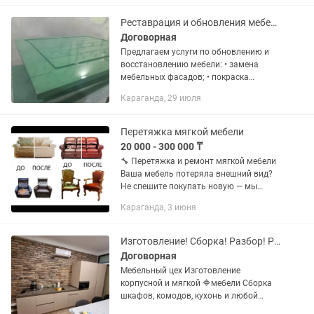
столы, стулья,...
Реставрация и обновления мебели и фасадов
Договорная
Предлагаем услуги по обновлению и
восстановлению мебели: • замена
мебельных фасадов; • покраска
фасадов и корпусной мебели; • закатка
Караганда, 29 июля
ПВХ пленкой; • обновление кухонных
гарнитуров; • устранение...
Перетяжка мягкой мебели
20 000 - 300 000 ₸
🔧 Перетяжка и ремонт мягкой мебели
Ваша мебель потеряла внешний вид?
Не спешите покупать новую — мы
поможем вернуть ей свежесть и стиль!
Караганда, 3 июня
✨ Предлагаем услуги: • Перетяжка
диванов, кресел, стульев •...
Изготовление! Сборка! Разбор! Ремонт! корпусной мебели!
Договорная
Мебельный цех Изготовление
корпусной и мягкой 🔷️мебели Сборка
шкафов, комодов, кухонь и любой
другой корпусной 🪒Ремонт любой