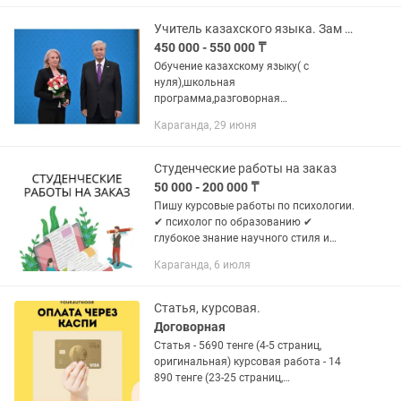
насколько важно сдать работу
вовремя и на...
Учитель казахского языка. Зам дир.по Увр.
450 000 - 550 000 ₸
Обучение казахскому языку( с
нуля),школьная
программа,разговорная
речь,перевод,написание курсовых
Караганда, 29 июня
работ, статьи.Работа в школе с русс яз
обучением.(Зам дир по увр).
Студенческие работы на заказ
50 000 - 200 000 ₸
Пишу курсовые работы по психологии.
✔ психолог по образованию ✔
глубокое знание научного стиля и
требований антиплагиата ✔
Караганда, 6 июля
оформляю по ГОСТу ✔ работаю как на
русском, так и на казахском языке ✔...
Статья, курсовая.
Договорная
Статья - 5690 тенге (4-5 страниц,
оригинальная) курсовая работа - 14
890 тенге (23-25 страниц,
оригинальная) Полный прайс на