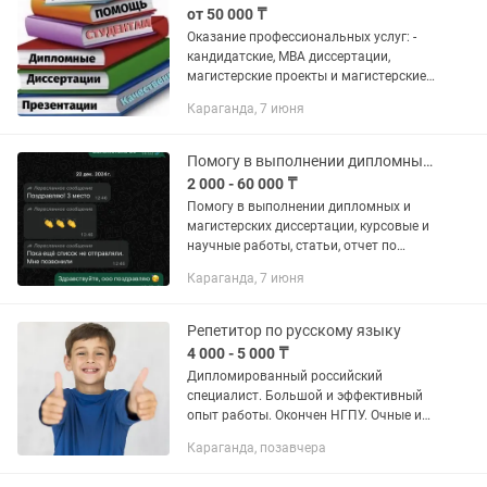
от 50 000 ₸
Оказание профессиональных услуг: -
кандидатские, МВА диссертации,
магистерские проекты и магистерские
диссертации по юриспруденции,
Караганда, 7 июня
экономика, финансов , международные
отношения, мировая экономика и...
Помогу в выполнении дипломных и магистерских диссертации
2 000 - 60 000 ₸
Помогу в выполнении дипломных и
магистерских диссертации, курсовые и
научные работы, статьи, отчет по
практике, презентация, бизнес план,
Караганда, 7 июня
научные исследовательские работы,
эссе.Качественно, грамотно!...
Репетитор по русскому языку
4 000 - 5 000 ₸
Дипломированный российский
специалист. Большой и эффективный
опыт работы. Окончен НГПУ. Очные и
онлайн занятия. 1. Написание эссе. 2.
Караганда, позавчера
СОР/СОЧ. 3. Анализ текста. 4.
Подготовка к ЕНТ/ЕГЭ. 5....