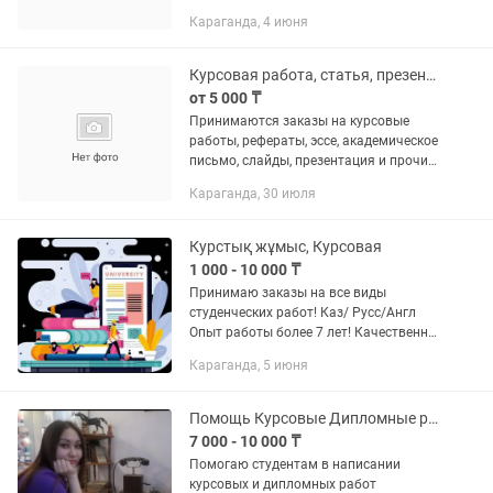
антиплагиаттан отетін курстық
Караганда, 4 июня
жұмысқа +2500 тг : Жалпы келісуге
болады.
Курсовая работа, статья, презентации.
от 5 000 ₸
Принимаются заказы на курсовые
работы, рефераты, эссе, академическое
письмо, слайды, презентация и прочие
работы. Все работы: • Оформляются
Караганда, 30 июля
согласно требованиям; • Пишется на
трех языках (казахский,...
Курстық жұмыс, Курсовая
1 000 - 10 000 ₸
Принимаю заказы на все виды
студенческих работ! Каз/ Русс/Англ
Опыт работы более 7 лет! Качественно
и недорого, быстро!
Караганда, 5 июня
Помощь Курсовые Дипломные работы
7 000 - 10 000 ₸
Помогаю студентам в написании
курсовых и дипломных работ