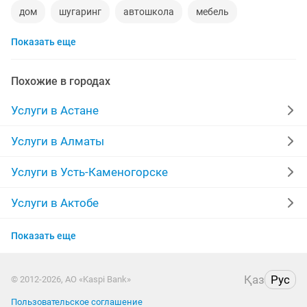
дом
шугаринг
автошкола
мебель
Показать еще
ремонт телевизоров
сантехник
сиделки
квартиры в рассрочку
мебель на заказ
Похожие в городах
установка кондиционеров
уколы на дому
Услуги в Астане
вывоз мусора
кредиты
москитные сетки
Услуги в Алматы
ремонт окон
ворота
ремонт стиральных машин
Услуги в Усть-Каменогорске
диван
грузоперевозки газель
курсы массажа
Услуги в Актобе
Услуги в Костанае
манипулятор
тамада
реставрация мебели
Показать еще
Услуги в Павлодаре
прихожая
двери
ремонт
Қаз
Рус
© 2012-2026, АО «Kaspi Bank»
Услуги в Атырау
заправка картриджей
компьютер
Пользовательское соглашение