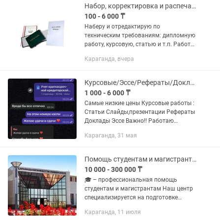
Набор, корректировка и распечатка текста дипломов, курсовых, статей.
100 - 6 000 ₸
Наберу и отредактирую по
техническим требованиям: дипломную
работу, курсовую, статью и т.п. Работа
- лист распечатка от 100-200 тенге.
Караганда, вчера
Корректировка текста, набор текста,
цена договорная.
Курсовые/Эссе/Рефераты/Доклады
1 000 - 6 000 ₸
Самые низкие цены Курсовые работы :
Статьи Слайды,презентации Рефераты
Доклады Эссе Важно!! Работаю
дистанционно!
Караганда, 31 мая
Помощь студентам и магистрантам
10 000 - 300 000 ₸
🎓 – профессиональная помощь
студентам и магистрантам Наш центр
специализируется на подготовке
научных и учебных работ любого
Караганда, 11 июля
уровня сложности. Мы понимаем,