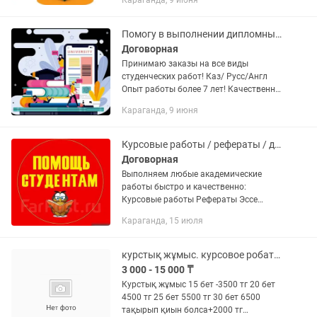
Караганда, 9 июня
Помогу в выполнении дипломных и курсовых работ
Договорная
Принимаю заказы на все виды
студенческих работ! Каз/ Русс/Англ
Опыт работы более 7 лет! Качественно
и недорого, быстро!
Караганда, 9 июня
Курсовые работы / рефераты / доклады / эссе
Договорная
Выполняем любые академические
работы быстро и качественно:
Курсовые работы Рефераты Эссе
Онлайн-экзамены Обращайтесь в
Караганда, 15 июля
любое время – всегда на связи!
курстық жұмыс. курсовое робаты. Слайд
3 000 - 15 000 ₸
Курстық жұмыс 15 бет -3500 тг 20 бет
4500 тг 25 бет 5500 тг 30 бет 6500
тақырып қиын болса+2000 тг