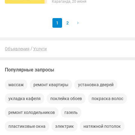
Караганда, 20 июня
странице Срочные заказы (1 день -
доплата в размере 1690 тенге).
Спасибо,...
1
2
Объявления
Услуги
Популярные запросы
массаж
ремонт квартиры
установка дверей
укладка кафеля
поклейка обоев
покраска волос
ремонт холодильников
газель
пластиковые окна
электрик
натяжной потолок