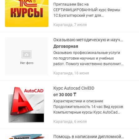
Приглашаем Вас на
СЕРТИФИЦИРОВАННЫЙ курс Фирмы
1С:Бухгалтерский учет для
начинающих +практика работы в
Караганда, 7 июля
1С:Предприятие 8.3 для Казахстана
Курс предназначен для тех, кто хочет
работать в сфере...
Оказываю методическую и научную помощь в написании всех видов работ
Договорная
Оказываю профессиональные услуги
по подготовке научных и учебных
работ. Помогу качественно выполнить:
– рефераты, эссе, доклады; – научные
Караганда, 16 июня
статьи и публикации; – курсовые и
дипломные работы; –...
Курс Autocad Civil3D
от 30 000 ₸
Характеристики и описание
Продолжительность 14 час Вид курсов
Компьютерные курсы Курс AutoCad
Autodesk AutoCad 1 уровень
Караганда, 6 июля
Длительность обучения: 14
академических часов. Программа
обучения: 1....
Помощь в написании дипломной и диссертации