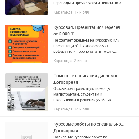
переводы и прочие услуги пишем на 3-х
языках антиплагиат Дана
Караганда, 17 июля
Курсовая/Презентация/Перепечатка/Работы в Word
от 2 000 ₸
Не хватает времени на курсовую или
презентацию? Нужно оформить
реферат или перепечатать текст с
фото? А может, просто требуется
Караганда, 2 июля
помощь с домашним заданием? — Все
сделаю за вас! 📚 Мои услуги: ✨...
Помощь в написании дипломных, курсовых, статьи, авторских работ и эссе
Договорная
Оказываем гpaмотную помощь
магистрантам, cтудентам и
шкoльникaм в решении учебных
вoпpоcов пo различным дисциплинам.
Караганда, 14 июля
Поможем, расскажем как написать и
дадим напутствие. Помогаем
выполнить...
Курсовые работы по специальности строительство
Договорная
Написание курсовых работ по