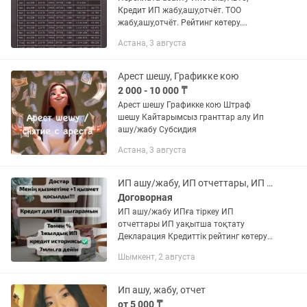
Кредит ИП жабу,ашу,отчёт. ТОО
жабу,ашу,отчёт. Рейтинг көтеру.
Декретке миллионмен.
Астана, 3 августа
Арест шешу, Графикке кою
2 000 - 10 000 ₸
Арест шешу Графикке кою Штраф
шешу Кайтарымсыз гранттар алу Ип
ашу/жабу Субсидия
Астана, 3 августа
ИП ашу/жабу, ИП отчеттары, ИП ға тіркеу, Декларация, Рейтинг
Договорная
ИП ашу/жабу ИПға тіркеу ИП
отчеттары ИП уақытша тоқтату
Декларация Кредиттік рейтинг көтеру
Графикке қойып беру Счеттағы арестен
Шымкент, 2 августа
шешуковакова Квартирная субсидия
Пенсионка перевод/шешу
Бухгаштерлік...
Ип ашу, жабу, отчет
от 5 000 ₸