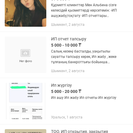
Құрметті клиенттер Мен Альбина сізге
келесідей қызметтерді көрсетемін: -ИП
ашу,жабу,тоқтату -ИП отчеттары
-Жұмыссыздыққа тіркеу -910,210
Шымкент, 2 августа
декларация -Декларация тапсыру
-Субсидия тапсыру -Үй және...
ИП отчет тапсыру
5 000 - 10 000 ₸
Салық кезеңі басталды, уақытылы
сауатты тапсыру керек, Ип жабу , жеке
тұлғаның банкроттығы бойынша
қызмет көрсетемін. Уақытылы, сенімді,
Шымкент, 2 августа
қолжетімді.
Ип жүргізу
5 000 - 20 000 ₸
Ип ашу Ип жабу Ип отчеты Ип жүргізу
Уральск, 1 августа
ТОО, ИП открытия, закрытия