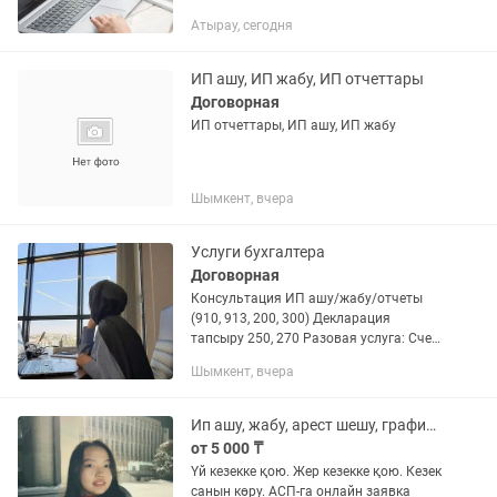
НДС бойынша есепке кою ТАЛОН,
Атырау, сегодня
УВЕДОМЛЕНИЕ АЛЫП БЕРУ ОТЗЫВ
ОТЧЕТА УВЕДОМЛЕНИЕГЕ ЖАУАП
БЕРУ ОТЗЫВ ОТЧЕТА Отчет мерзімін...
ИП ашу, ИП жабу, ИП отчеттары
Договорная
ИП отчеттары, ИП ашу, ИП жабу
Шымкент, вчера
Услуги бухгалтера
Договорная
Консультация ИП ашу/жабу/отчеты
(910, 913, 200, 300) Декларация
тапсыру 250, 270 Разовая услуга: Счет
на оплату/Накладная/АВР/
Шымкент, вчера
Электронная АВР/ЭСФ. Акты сверки
Ип ашу, жабу, арест шешу, график қою, Ип отчеттары
от 5 000 ₸
Үй кезекке қою. Жер кезекке қою. Кезек
санын көру. АСП-га онлайн заявка