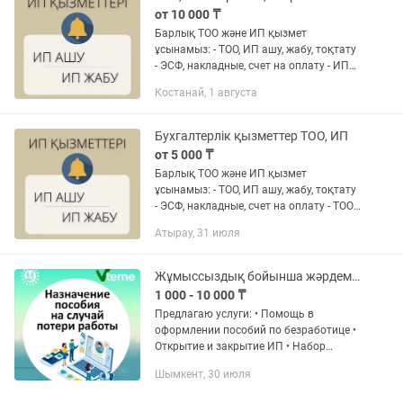
от 10 000 ₸
Барлық ТОО және ИП қызмет
ұсынамыз: - ТОО, ИП ашу, жабу, тоқтату
- ЭСФ, накладные, счет на оплату - ИП
барлық отчеттары - ИП касса тіркеу,
Костанай, 1 августа
жабу - ИП арест шешу - ИП жұмысшы
тіркеу - ИП пенсияға...
Бухгалтерлiк қызметтер ТОО, ИП
от 5 000 ₸
Барлық ТОО және ИП қызмет
ұсынамыз: - ТОО, ИП ашу, жабу, тоқтату
- ЭСФ, накладные, счет на оплату - ТОО,
ИП барлық отчеттары - ИП касса
Атырау, 31 июля
тіркеу, жабу - ИП арест шешу - ТОО, ИП
жұмысшы тіркеу - ИП...
Жұмыссыздық бойынша жәрдемақы рәсімдеуге көмек
1 000 - 10 000 ₸
Предлагаю услуги: • Помощь в
оформлении пособий по безработице •
Открытие и закрытие ИП • Набор
текста • Перевод текстов • Составление
Шымкент, 30 июля
резюме • Рефераты, курсовые,
распечатка документов...