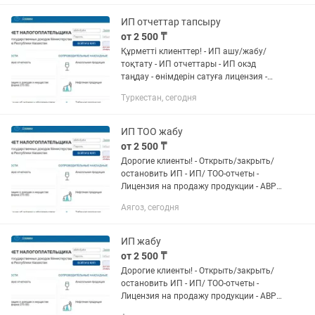
халық...
ИП отчеттар тапсыру
от 2 500 ₸
Құрметті клиенттер! - ИП ашу/жабу/
тоқтату - ИП отчеттары - ИП окэд
таңдау - өнімдерін сатуға лицензия -
АВР, ЭСФ, счет на оплата, накладной. -
Туркестан, сегодня
Онлайн касса апарат тіркеу - pay) и
халық...
ИП ТОО жабу
от 2 500 ₸
Дорогие клиенты! - Открыть/закрыть/
остановить ИП - ИП/ ТОО-отчеты -
Лицензия на продажу продукции - АВР,
ЭСФ, платежный счет, счет-фактура. -
Аягоз, сегодня
Онлайн регистрация в кассе - Работа с
pay) и народными...
ИП жабу
от 2 500 ₸
Дорогие клиенты! - Открыть/закрыть/
остановить ИП - ИП/ ТОО-отчеты -
Лицензия на продажу продукции - АВР,
ЭСФ, платежный счет, счет-фактура. -