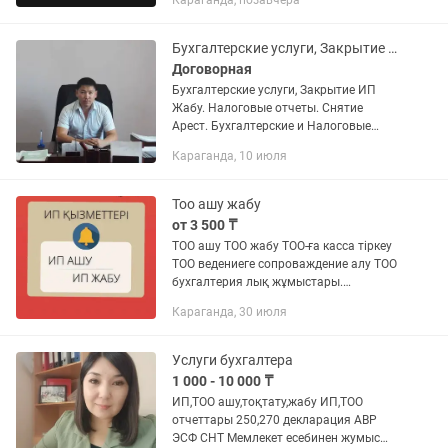
Караганда, позавчера
дұрыс шешім. Мен бәрін онлайн, заңды
түрде жасап берем, сіз тек дайын...
Бухгалтерские услуги, Закрытие ИП Жабу. Налоговые отчеты. Снятие Арест.
Договорная
Бухгалтерские услуги, Закрытие ИП
Жабу. Налоговые отчеты. Снятие
Арест. Бухгалтерские и Налоговые
услуги. Сопровождение ИП. Не дорого
Караганда, 10 июля
Работаем без выходных с 08.00 до
22.00 ч Работаем С Гарантией...
Тоо ашу жабу
от 3 500 ₸
ТОО ашу ТОО жабу ТОО-ға касса тіркеу
ТОО ведениеге сопроваждение алу ТОО
бухгалтерия лық жұмыстары.
декларациясы 91 220250,270 ИП ашу
Караганда, 30 июля
ИП жабу ИП -ға касса тіркеу ИП
сопроваждениеге алу ДЕКРЕТКЕ...
Услуги бухгалтера
1 000 - 10 000 ₸
ИП,ТОО ашу,тоқтату,жабу ИП,ТОО
отчеттары 250,270 декларация АВР
ЭСФ СНТ Мемлекет есебинен жумыс