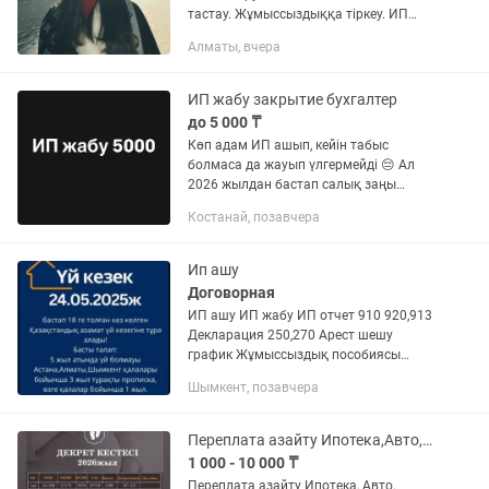
тастау. Жұмыссыздыққа тіркеу. ИП
отчеттары. ИП талон алу. 210
Алматы, вчера
декларация. Декларация тапсыру.
Субсидия тапсыру. Қайтарымсыз...
ИП жабу закрытие бухгалтер
до 5 000 ₸
Көп адам ИП ашып, кейін табыс
болмаса да жауып үлгермейді 😔 Ал
2026 жылдан бастап салық заңы
күшейеді! Сондықтан қазір жабу — ең
Костанай, позавчера
дұрыс шешім. Мен бәрін онлайн, заңды
түрде жасап берем, сіз тек дайын...
Ип ашу
Договорная
ИП ашу ИП жабу ИП отчет 910 920,913
Декларация 250,270 Арест шешу
график Жұмыссыздық пособиясы
Декретный сооправаждения
Шымкент, позавчера
Переплата азайту Ипотека,Авто,Кредит.
1 000 - 10 000 ₸
Переплата азайту Ипотека, Авто,