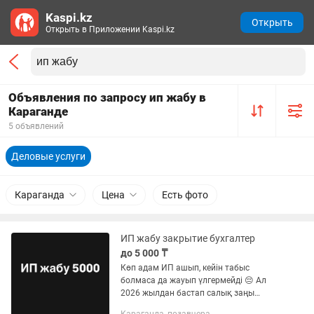
Kaspi.kz
Открыть
Открыть в Приложении Kaspi.kz
Объявления по запросу ип жабу в
Караганде
5 объявлений
Деловые услуги
Караганда
Цена
Есть фото
ИП жабу закрытие бухгалтер
до 5 000 ₸
Көп адам ИП ашып, кейін табыс
болмаса да жауып үлгермейді 😔 Ал
2026 жылдан бастап салық заңы
күшейеді! Сондықтан қазір жабу — ең