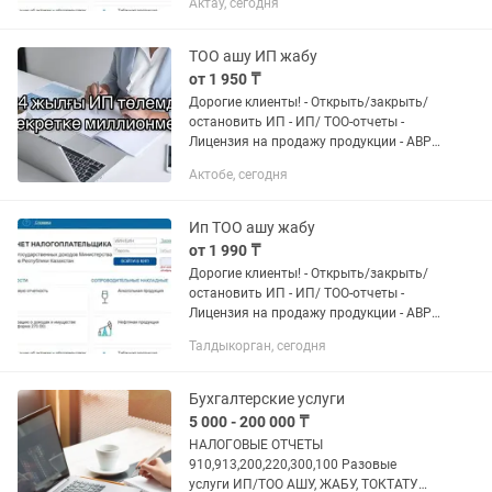
Актау, сегодня
Онлайн регистрация в кассе - Работа с
pay) и народными...
ТОО ашу ИП жабу
от 1 950 ₸
Дорогие клиенты! - Открыть/закрыть/
остановить ИП - ИП/ ТОО-отчеты -
Лицензия на продажу продукции - АВР,
ЭСФ, платежный счет, счет-фактура. -
Актобе, сегодня
Онлайн регистрация в кассе - Работа с
pay) и народными...
Ип ТОО ашу жабу
от 1 990 ₸
Дорогие клиенты! - Открыть/закрыть/
остановить ИП - ИП/ ТОО-отчеты -
Лицензия на продажу продукции - АВР,
ЭСФ, платежный счет, счет-фактура. -
Талдыкорган, сегодня
Онлайн регистрация в кассе - Работа с
pay) и народными...
Бухгалтерские услуги
5 000 - 200 000 ₸
НАЛОГОВЫЕ ОТЧЕТЫ
910,913,200,220,300,100 Разовые
услуги ИП/ТОО АШУ, ЖАБУ, ТОКТАТУ