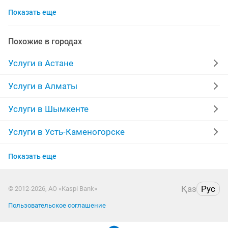
Показать еще
ремонт телевизоров
сантехник
сиделки
квартиры в рассрочку
мебель на заказ
Похожие в городах
установка кондиционеров
уколы на дому
Услуги в Астане
вывоз мусора
москитные сетки
ремонт окон
Услуги в Алматы
ворота
ремонт стиральных машин
диван
Услуги в Шымкенте
грузоперевозки газель
курсы массажа
Услуги в Усть-Каменогорске
Услуги в Актобе
манипулятор
тамада
реставрация мебели
Показать еще
Услуги в Актау
прихожая
двери
сборка мебели
ремонт
Қаз
Рус
© 2012-2026, АО «Kaspi Bank»
Услуги в Таразе
заправка картриджей
Пользовательское соглашение
Услуги в Атырау