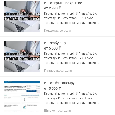
ИП открыть закрытие
от 2 990 ₸
Құрметті клиенттер! - ИП ашу/жабу/
тоқтату - ИП отчеттары - ИП окэд
таңдау - өнімдерін сатуға лицензия -
АВР, ЭСФ, счет на оплата, накладной. -
Кокшетау, сегодня
Онлайн касса апарат тіркеу - pay) и
халық...
ИП жабу ашу
от 5 500 ₸
Құрметті клиенттер! - ИП ашу/жабу/
тоқтату - ИП отчеттары - ИП окэд
таңдау - өнімдерін сатуға лицензия -
АВР, ЭСФ, счет на оплата, накладной. -
Павлодар, сегодня
Онлайн касса апарат тіркеу - pay) и
халық...
ИП отчёт тапсыру
от 3 500 ₸
Құрметті клиенттер! - ИП ашу/жабу/
тоқтату - ИП отчеттары - ИП окэд
таңдау - өнімдерін сатуға лицензия -
АВР, ЭСФ, счет на оплата, накладной. -
Шымкент, сегодня
Онлайн касса апарат тіркеу - pay) и