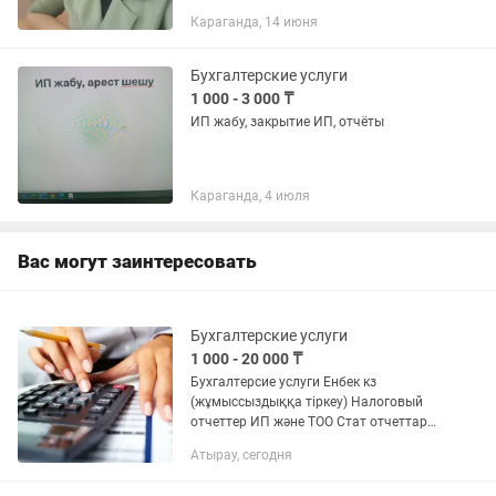
орнын субсидиялау
Караганда, 14 июня
Бухгалтерские услуги
1 000 - 3 000 ₸
ИП жабу, закрытие ИП, отчёты
Караганда, 4 июля
Вас могут заинтересовать
Бухгалтерские услуги
1 000 - 20 000 ₸
Бухгалтерсие услуги Енбек кз
(жұмыссыздыққа тіркеу) Налоговый
отчеттер ИП және ТОО Стат отчеттар
ИП және ТОО ИП ашу және жабу
Атырау, сегодня