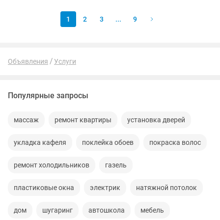
1
2
3
...
9
Объявления
Услуги
Популярные запросы
массаж
ремонт квартиры
установка дверей
укладка кафеля
поклейка обоев
покраска волос
ремонт холодильников
газель
пластиковые окна
электрик
натяжной потолок
дом
шугаринг
автошкола
мебель