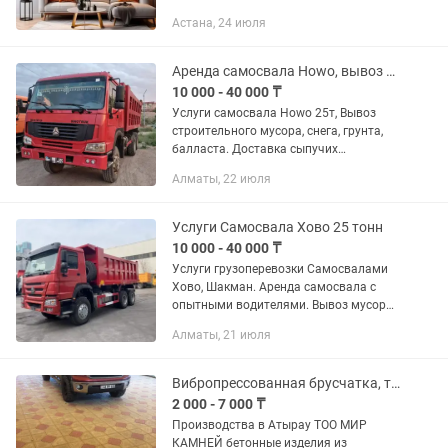
современная классика;• ар-деко;•
Астана, 24 июля
минимализм;• этнические и восточные
мотивы;• абстракция;• авторские...
Аренда самосвала Howo, вывоз строй мусора, Доставка сыпучих материалов.
10 000 - 40 000 ₸
Услуги самосвала Howo 25т, Вывоз
строительного мусора, снега, грунта,
балласта. Доставка сыпучих
материалов: ПГС, ГЩС, Сникерс, Отсев,
Алматы, 22 июля
Щебень, Камня, Окатыш, Глина,
Асфальтная крошка и др., по...
Услуги Самосвала Хово 25 тонн
10 000 - 40 000 ₸
Услуги грузоперевозки Самосвалами
Хово, Шакман. Аренда самосвала с
опытными водителями. Вывоз мусора.
Вывоз грунта. Доставка всех сыпучих
Алматы, 21 июля
материалов по городу Алматы и
Алматинской области Щебень,...
Вибропрессованная брусчатка, тротуарная плитка, бордюры, дорожные поребрики
2 000 - 7 000 ₸
Производства в Атырау ТОО МИР
КАМНЕЙ бетонные изделия из