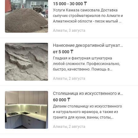
15 000 - 30 000 ₸
Услуги Камаза самосвала Доставка
сыпучих стройматериалов по Алмате и
Алматинской облости - песок мытый и
барханный, отсев мытый и обычный,
Алматы, 3 августа
пгс, щгс, сникерс, щебень всех фракций,
балласт, камни,...
Нанесение декоративной штукатурки
от 5 000 ₸
Гладкая и фактурная штукатурка
любой сложности. Профессионально,
быстро, качественно. Помощь в
выборе и доставке материала. Стаж
Алматы, 2 августа
больше 15 лет.Выполняем любые виды
нанесения Декоративных покрытий....
Столешница из искусственного и натурального камня
60 000 ₸
Делаем столешницу из искусственного
и натурального мрамора, а также из
гранита для кухни, ванны, столы,
подоконники, барные стойки. Цены
Алматы, 2 августа
начинаются с 60 000 тг. за п/м, цены
зависят от вида камня и...