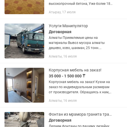
высокопрочный бетона, Уже более 18
лет производим и реализуем!
Атырау, 17 июля
Брусчатки, Тротуарные плитки,
Декоративные камни, Балясины,
Колонны, Бордюры,...
Услуги Манипулятор
Договорная
Алматы Приемлемые цены на
материалы Вывоз мусора алматы
дешево, хово, шакман, 25 тонн.
Гарантия чистого веса. Без
Алматы, 16 июля
посредников, напрямую с карьеров
Алматы и обл. -Сникерс смесь мытого
песка и камня...
Корпусная мебель на заказ!
35 000 - 1 500 000 ₸
Корпусная мебель на заказ! Кухни на
заказ по индивидуальным размерам
от производителя. Обращаясь к нам,
люди экономят 20%-40% от стоимости
Алматы, 16 июля
так как доставка идет напрямую с
цеха, минуя наценки...
Фонтан из мрамора гранита травертина
Договорная
Делаем фонтаны по вашему дизайну