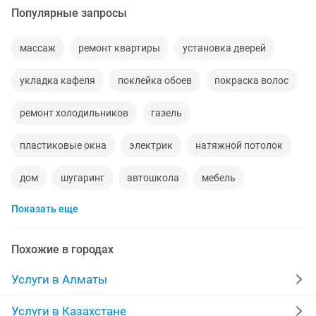
Популярные запросы
массаж
ремонт квартиры
установка дверей
укладка кафеля
поклейка обоев
покраска волос
ремонт холодильников
газель
пластиковые окна
электрик
натяжной потолок
дом
шугаринг
автошкола
мебель
Показать еще
ремонт телевизоров
сантехник
сиделки
квартиры в рассрочку
мебель на заказ
Похожие в городах
установка кондиционеров
уколы на дому
Услуги в Алматы
вывоз мусора
москитные сетки
ремонт окон
Услуги в Казахстане