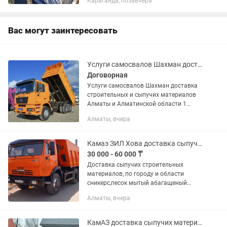
Караганда, позавчера
(Украина) кто знает тот знает. Есть и
местный Любая сложность...
Вас могут заинтересовать
Услуги самосвалов Шахман доставка строительных и сыпучих материалов Алматы
Договорная
Услуги самосвалов Шахман доставка
строительных и сыпучих материалов
Алматы и Алматинской области 1
Сникерс заводской смесь мытого песка
Алматы, вчера
и камня гравия. 2 Щпс (смесь Щебня и
песка мытого) 50/50 по...
Камаз ЗИЛ Хова доставка сыпучих строительных материалов
30 000 - 60 000 ₸
Доставка сыпучих строительных
материалов, по городу и области
сникерс,песок мытый абагащеный
барханый, глина камни щебень разной
Алматы, вчера
фракции, отсев, пгс,шгс, балласт и т. Д.,
А также уголь дрова навоз ,...
КамАЗ доставка сыпучих материалов Сникерс Щебень Отсев Песок Галина Пгс выз