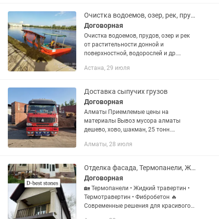
Барханный Песок...
Очистка водоемов, озер, рек, прудов пляжей набережных от растительности ТБО
Договорная
Очистка водоемов, прудов, озер и рек
от растительности донной и
поверхностной, водорослей и др.
Очистка песка на пляжах от мусора
Астана, 29 июля
стекла пластика веток камней и
другого мусора. Покос прибрежной
зоны...
Доставка сыпучих грузов
Договорная
Алматы Приемлемые цены на
материалы Вывоз мусора алматы
дешево, хово, шакман, 25 тонн.
Гарантия чистого веса. Без
Алматы, 28 июля
посредников, напрямую с карьеров
Алматы и обл. -Сникерс смесь мытого
песка и камня...
Отделка фасада, Термопанели, Жидкий травертин
Договорная
🏡 Термопанели • Жидкий травертин •
Термотравертин • Фибробетон 🔥
Современные решения для красивого и
теплого фасада! ⚡ Расчет стоимости