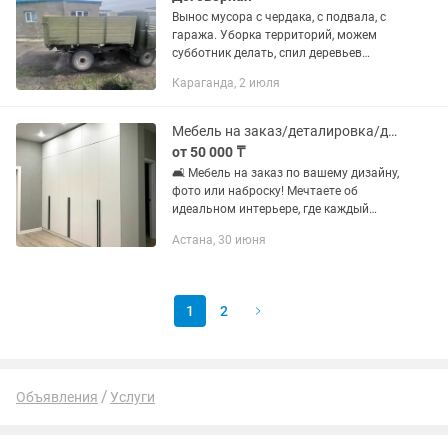
Вынос мусора с чердака, с подвала, с
гаража. Уборка территорий, можем
субботник делать, спил деревьев
бензопилой, покос сорных трав
Караганда, 2 июля
триммером, вспашка огородов, дачи
мотоблоком, снос старых сараев,...
Мебель на заказ/деталировка/дизайн проект
от 50 000 ₸
🛋️ Мебель на заказ по вашему дизайну,
фото или наброску! Мечтаете об
идеальном интерьере, где каждый
сантиметр пространства используется
Астана, 30 июня
с умом? Увидели красивый шкаф в
Пинтерест и хотите точно такую...
1
2
Объявления
Услуги