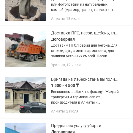
или фотографии из натуральных
камней (мрамор, гранит, травертин)
Делаем быстро, качественно! Доставка
Алматы, 13 июля
и установка имеются!
Доставка ПГС, песок, щебень, глина, чернозем
Договорная
Доставим ПГС/Гравий для бетона, для
стяжки, фундамента, армопояса, для
заливки бетонных смесей. Песок
мелкий (без камня) на штукатурка, на
Уральск, 12 июля
кладку кирпича, под брусчатку, на
стяжку в помещении....
Бригада из Узбекистана выполняет фасадные работы травертин и термопанель
1 500 - 4 500 ₸
Выполняем работы по фасаду - Жидкий
травертин и термопанели от
производителя в Алматы и
Алматинской области — Прямые
Алматы, 2 июля
поставки с собственного производства
— Стойкость к влаге, солнцу и
перепадам...
Предлагаю услугу уборки
Договорная