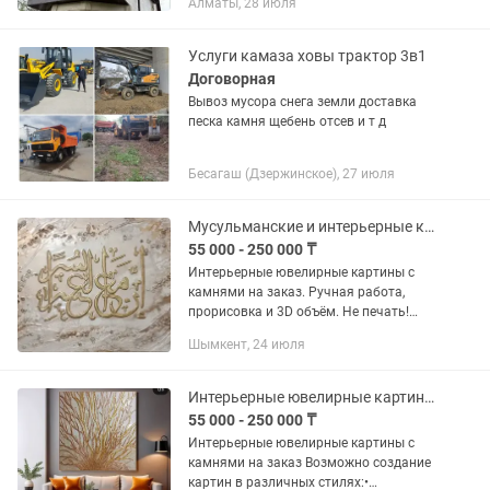
Алматы, 28 июля
всего за 2 минуты! 📞 : Томирис)
Предлагаем качественные...
Услуги камаза ховы трактор 3в1
Договорная
Вывоз мусора снега земли доставка
песка камня щебень отсев и т д
Бесагаш (Дзержинское), 27 июля
Мусульманские и интерьерные картины на заказ
55 000 - 250 000 ₸
Интерьерные ювелирные картины с
камнями на заказ. Ручная работа,
прорисовка и 3D объём. Не печать!
Возможно создание картин в
Шымкент, 24 июля
различных стилях:• современная
классика;• ар-деко;• минимализм;•...
Интерьерные ювелирные картины с камнями на заказ
55 000 - 250 000 ₸
Интерьерные ювелирные картины с
камнями на заказ Возможно создание
картин в различных стилях:•