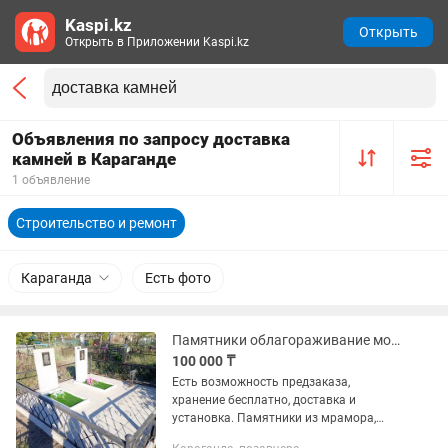
Kaspi.kz
Открыть
Открыть в Приложении Kaspi.kz
Объявления по запросу доставка
камней в Караганде
1 объявление
Строительство и ремонт
Караганда
Есть фото
Памятники облагораживание могил
100 000 ₸
Есть возможность предзаказа,
хранение бесплатно, доставка и
установка. Памятники из мрамора,
гранита, базальта. Камень не местный