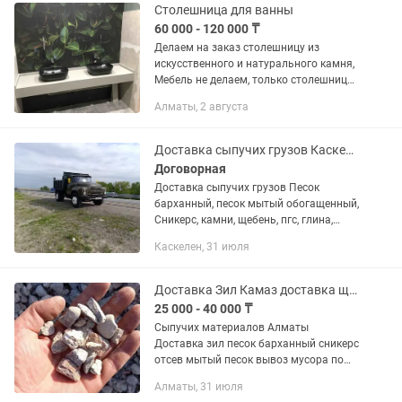
Столешница для ванны
60 000 - 120 000 ₸
Делаем на заказ столешницу из
искусственного и натурального камня,
Мебель не делаем, только столешница,
Цены зависят от размера и вида
Алматы, 2 августа
камня. Выезд на замер, установка и
доставка в г.Алматы бесплатно
Доставка сыпучих грузов Каскелен
Договорная
Доставка сыпучих грузов Песок
барханный, песок мытый обогащенный,
Сникерс, камни, щебень, пгс, глина,
вывоз мусора
Каскелен, 31 июля
Доставка Зил Камаз доставка щебень песок сникерс отсев и.т.д
25 000 - 40 000 ₸
Сыпучих материалов Алматы
Доставка зил песок барханный сникерс
отсев мытый песок вывоз мусора по
городу и области Доставка зил Щебень
Алматы, 31 июля
Песок доставка Глина Камни зил Отсев