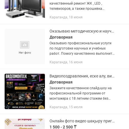
качественный ремонт ЖК , LED ,
телевизоров, а также прошивка
телевизоров, автомагнитол Android.
Караганда, 18 июня
Также производим ремонт
автомагнитол , сабвуферов ,
усилителей с...
Оказываю методическую и научную помощь в написании всех видов работ
Договорная
Оказываю профессиональные услуги
по подготовке научных и учебных
работ. Помогу качественно выполнить:
– рефераты, эссе, доклады; – научные
Караганда, 16 июня
статьи и публикации; – курсовые и
дипломные работы; –...
Видеопоздравления, еске алу, видеомонтаж, аудиомонтаж, слайд-шоу
Договорная
Закажите качественное слайд-шоу на
профессиональной программе от
монтажера с 18 летним стажем без
предоплаты, готовность видео от 3
Караганда, 15 июля
часов до 3 дней. СЪЁМКОЙ НЕ
ЗАНИМАЮСЬ, ТОЛЬКО МОНТАЖ.
Слайд-шоу...
Онлайн фото видео шақыру пригласительные
1 500 - 2 500 ₸