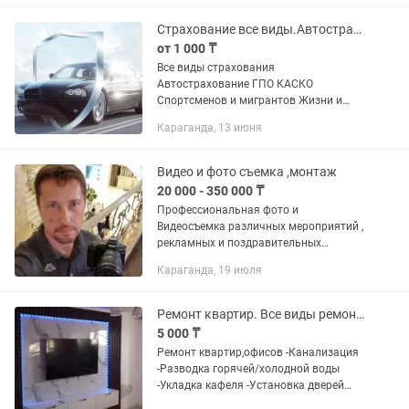
,унитазов ,счетчиков учета...
Страхование все виды.Автостраховка.
от 1 000 ₸
Все виды страхования
Автострахование ГПО КАСКО
Спортсменов и мигрантов Жизни и
здоровья Пенсионный аннуитет Въезд
Караганда, 13 июня
в страну и выезд в РФ Недвижимости
Залогов,тендерные гарантии
Работников ТОО,АО,ИП...
Видео и фото съемка ,монтаж
20 000 - 350 000 ₸
Профессиональная фото и
Видеосъемка различных мероприятий ,
рекламных и поздравительных
роликов. ● Видеосъемка свадеб в 1-2 и
Караганда, 19 июля
3 камеры ●Трансляция на лед экраны.
● Фотосъемка свадеб, и др....
Ремонт квартир. Все виды ремонтных работ
5 000 ₸
Ремонт квартир,офисов -Канализация
-Разводка горячей/холодной воды
-Укладка кафеля -Установка дверей
-Жидкие обои -Декоративная