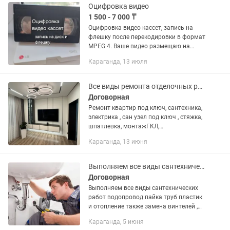
Оцифровка видео
1 500 - 7 000 ₸
Оцифровка видео кассет, запись на
флешку после перекодировки в формат
MPEG 4. Ваше видео размещаю на
своем канале Ютуб, поэтому вы без
Караганда, 13 июля
проблем можете поделиться с
родственниками и друзьями своим...
Все виды ремонта отделочных работ!
Договорная
Ремонт квартир под ключ, сантехника,
электрика , сан узел под ключ , стяжка,
шпатлевка, монтажГКЛ,
ламинат,линолеум,установка дверей, в
Караганда, 13 июня
общем делаем все что связано с
ремонтом в вашей квартире. Опыт...
Выполняем все виды сантехнических работ
Договорная
Выполняем все виды сантехнических
работ водопровод пайка труб пластик
и отопление также замена винтелей ,
кранов ,раковин ,ванн , регистров
Караганда, 5 июня
отопления ,полотенце сушителей