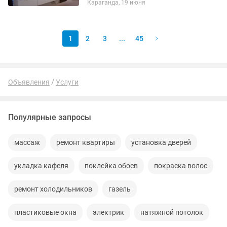
Караганда, 19 июня
штукатурка -Выравнивание
стен,шпатлевка --Настилка
линолеума,...
1
2
3
...
45
Объявления
Услуги
Популярные запросы
массаж
ремонт квартиры
установка дверей
укладка кафеля
поклейка обоев
покраска волос
ремонт холодильников
газель
пластиковые окна
электрик
натяжной потолок