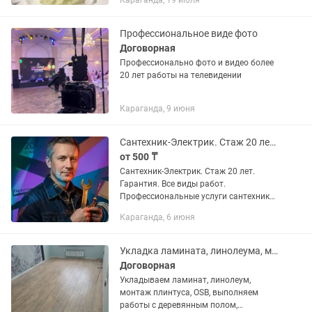
Караганда, 19 июля
Профессиональное виде фото
Договорная
Профессионально фото и видео более
20 лет работы на телевидении
Караганда, 9 июня
Сантехник-Электрик. Стаж 20 лет. Гарантия. Все виды работ.
от 500 ₸
Сантехник-Электрик. Стаж 20 лет.
Гарантия. Все виды работ.
Профессиональные услуги сантехника
и электрика в Караганде. Выполняю
Караганда, 6 июня
работы любой сложности — от замены
шланга до полной разводки труб и...
Укладка ламината, линолеума, монтаж плинтуса. Все виды работы с полами.
Договорная
Укладываем ламинат, линолеум,
монтаж плинтуса, OSB, выполняем
работы с деревянным полом,