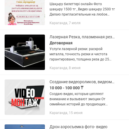
Шақыру билеттері онлайн Фото
шақыру 1500 тг , Видео шақыру 2500 тг
Делаю пригласительные на любое
мероприятие есть пишите и смотрите и
Караганда, 7 июля
другие мои объявления
Лазерная Резка, плазменная резка, все виды металлообработки,все виды сварки
Договорная
Услуги лазерной резки: раскрой
металла, точность резки и чистота
гарантировано, толщина реза до 25
мм, любые виды сложности. Услуги
Караганда, 8 июня
изготовления металлоконструкции: Все
виды работы сварки, сборки...
Создание видеороликов, видеомонтаж, рилсмейкер, контентмейкер
10 000 - 100 000 ₸
Создаю видео, которые цепляют
внимание и вызывают эмоции От
семейных историй до продающих
рекламных роликов — монтаж под
Караганда, 15 июня
ключ. Я — видеомонтажер, рилсмейкер
и контентмейкер. Помогаю сохранить...
Дрон аэросъемка фото- видео