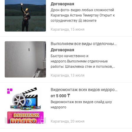
Договорная
Дрон фото- видео любых сложностей
Караганда Астана Темиртау Открыт к
сотрудничеству 🤗 звоните
Караганда, 15 июня
Выполняем все виды отделочных работ.
Договорная
Быстро качественно и
недорого.Выполняем отделочные
работы: Шпаклевка стен и потолков,
обои все виды,покраска все виды
Караганда, 13 июля
красок,галтель.Декоративная
штукатурка.Установка гипсокартона,...
Видеомонтаж всех видов недорого
от 5 000 ₸
Видеомонтаж всех видов слайд шоу
недорого
Караганда, 20 июня