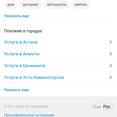
дом
шугаринг
автошкола
мебель
Показать еще
сантехник
сиделки
квартиры в рассрочку
мебель на заказ
установка кондиционеров
Похожие в городах
уколы на дому
вывоз мусора
кредиты
Услуги в Астане
москитные сетки
ремонт окон
ворота
Услуги в Алматы
ремонт стиральных машин
диван
Услуги в Шымкенте
грузоперевозки газель
курсы массажа
Услуги в Усть-Каменогорске
Услуги в Актобе
манипулятор
тамада
реставрация мебели
Показать еще
Услуги в Костанае
прихожая
двери
сборка мебели
ремонт
Қаз
Рус
© 2012-2026, АО «Kaspi Bank»
Услуги в Павлодаре
заправка картриджей
компьютер
Пользовательское соглашение