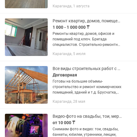
устранение скрипов, наливной пол,
Караганда, 1 августа
стяжка. Работа с
гипсокартоном.Помощь в выборе и
закупке материалов.
Ремонт квартир, домов, помещений все виды ремонтных работ
1 000 - 1 000 000 ₸
Ремонты квартир, домов, офисов и
помещений под ключ. Бригада
специалистов. Строительно-ремонтные
работы: Электрики Сварщики
Караганда, 5 июля
Сантехники Штукатуры маляры с
опытом работы Поклейка обоев
Декоративная...
Все виды строительных работ с фундамента до отделки.
Договорная
Готовы на большие объемы-
строительство и ремонт коммерческих
помещений, зданий и т.д. Брусчатка,
Фасады, Ремонт кровли, крыши.
Караганда, 28 мая
КВАРТИРЫ ПОД КЛЮЧ! Дома под
ключ! Заливка полов бетоном,...
Видео-фото на свадьбы, тои, мероприятия, концерты, юбилеи под ключ
от 10 000 ₸
Снимаем фото и видео: тои, свадьбы,
банкеты, юбилеи, утренники, лекции,