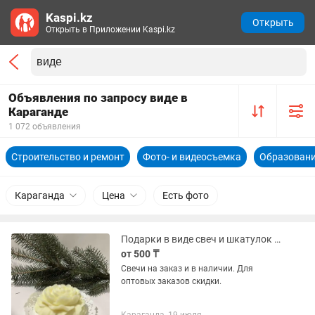
Kaspi.kz
Открыть
Открыть в Приложении Kaspi.kz
Объявления по запросу виде в
Караганде
1 072 объявления
Строительство и ремонт
Фото- и видеосъемка
Образовани
Караганда
Цена
Есть фото
Подарки в виде свеч и шкатулок из гипса
от 500 ₸
Свечи на заказ и в наличии. Для
оптовых заказов скидки.