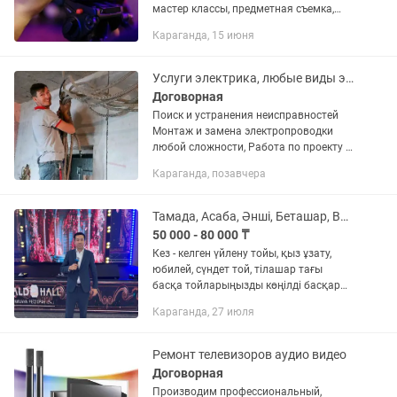
мастер классы, предметная съемка,
демонстрация товара, выпускные,
Караганда, 15 июня
концерты, интерьер, выписки и другие
мероприятия: Наши...
Услуги электрика, любые виды электромонтажных работ
Договорная
Поиск и устранения неисправностей
Монтаж и замена электропроводки
любой сложности, Работа по проекту и
без. Установка, замена и подключение
Караганда, позавчера
электро и световых приборов:
электросчётчиков, автоматов,...
Тамада, Асаба, Әнші, Беташар, Видео, Фото, Бишілер все есть
50 000 - 80 000 ₸
Кез - келген үйлену тойы, қыз ұзату,
юбилей, сүндет той, тілашар тағы
басқа тойларыңызды көңілді басқарып
береміз! Тамада, әнші, бишілер,
Караганда, 27 июля
домбырамен ән, беташар,
музыкальный аппаратура, видео -
фото...
Ремонт телевизоров аудио видео
Договорная
Производим профессиональный,