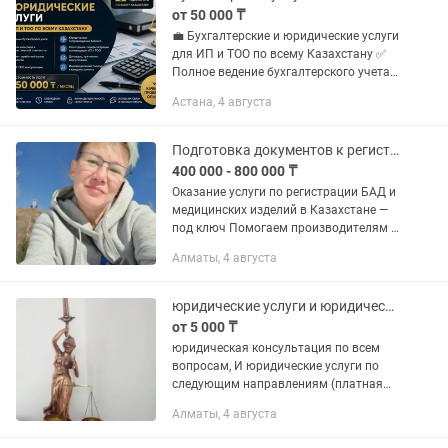
от 50 000 ₸
💼 Бухгалтерские и юридические услуги
для ИП и ТОО по всему Казахстану ✅
Полное ведение бухгалтерского учета.
✅ Подготовка и сдача налоговой и
Астана, 4 августа
статистической отчетности. ✅ Расчет
заработной платы,...
Подготовка документов к регистрации БАД, МИ под ключ
400 000 - 800 000 ₸
Оказание услуги по регистрации БАД и
медицинских изделий в Казахстане —
под ключ Помогаем производителям и
поставщикам вывести продукцию на
Алматы, 4 августа
рынок РК без лишних сложностей. Мы
специализируемся на...
юридические услуги и юридическая консультация
от 5 000 ₸
юридическая консультация по всем
вопросам, И юридические услуги по
следующим направлениям (платная
консультация от 5 000 тг): 1. Взыскание
Алматы, 4 августа
материального ущерба по ДТП
(взыскание разницы ущерба при...