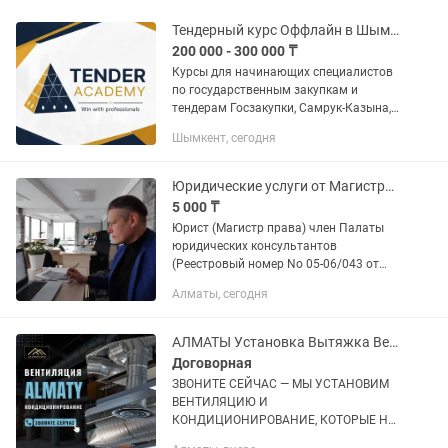
Тендерный курс Оффлайн в Шымкенте
200 000 - 300 000 ₸
Курсы для начинающих специалистов
по государственным закупкам и
тендерам Госзакупки, Самрук-Казына,
Недропользование, прохождение ПКО
Шымкент, сегодня
на Самрук Казына В процессе
обучающего курса слушателями
будут...
Юридические услуги от Магистра права в Алматы
5 000 ₸
Юрист (Магистр права) член Палаты
юридических консультантов
(Реестровый номер No 05-06/043 от
05.06.2019г.). Более 20 лет практики и
Алматы, сегодня
много выигрышных дел!! Законы и
Кодексы едины для всех и...
АЛМАТЫ Установка Вытяжка Вентиляция Кондиционирование Вытяжной Зонт
Договорная
ЗВОНИТЕ СЕЙЧАС — МЫ УСТАНОВИМ
ВЕНТИЛЯЦИЮ И
КОНДИЦИОНИРОВАНИЕ, КОТОРЫЕ НЕ
ПОДВЕДУТ! В ПОМЕЩЕНИИ ДУШНО? -