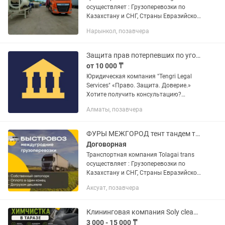
осуществляет : Грузоперевозки по
Казахстану и СНГ, Страны Евразийской
экономического союза. Доставка груза
Нарынкол, позавчера
отдельной машиной от двери до двери.
Перевозка...
Защита прав потерпевших по уголовным делам, мошенничество/ДТП/ущерб.
от 10 000 ₸
Юридическая компания "Tengri Legal
Services" «Право. Защита. Доверие.»
Хотите получить консультацию?
Просто отправьте нам сообщение с
Алматы, позавчера
номером телефона, и мы гарантируем,
что перезвоним вам в течение...
ФУРЫ МЕЖГОРОД тент тандем трал реф платформа грузоперевозки 10 тонники
Договорная
Транспортная компания Tolagai trans
осуществляет : Грузоперевозки по
Казахстану и СНГ, Страны Евразийской
экономического союза. Доставка груза
Аксуат, позавчера
отдельной машиной от двери до двери.
Перевозка...
Клининговая компания Soly cleaning Химчистка в Таразе
3 000 - 15 000 ₸