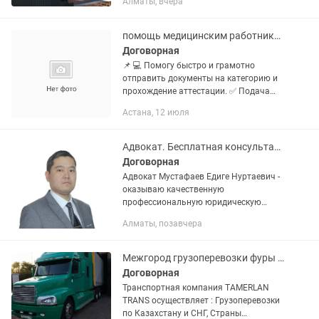
Алматы, вчера
Ззапахи не уходят, оборудование
перегревается, а сотрудники устают
быстрее. - Неправильная...
помощь медицинским работникам
Договорная
📌 💻 Помогу быстро и грамотно
отправить документы на категорию и
прохождение аттестации. ✅ Подача
заявок через ✅ Работа с
Астана, 12 июля
медицинскими порталами и
информационными системами ✅
Проверка и подготовка...
Адвокат. Бесплатная консультация по телефону. 15 лет стажа госслужбы
Договорная
Адвокат Мустафаев Едиге Нуртаевич -
оказываю качественную
профессиональную юридическую
помощь - моими принципами
Алматы, позавчера
являются честное и добросовестное
отношение к клиенту - в самом начале
опишу примерные...
Межгород грузоперевозки фуры Тента площадки камазы
Договорная
Транспортная компания TAMERLAN
TRANS осуществляет : Грузоперевозки
по Казахстану и СНГ, Страны