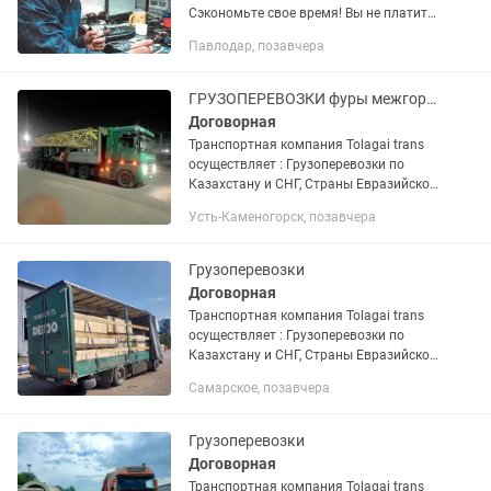
Сэкономьте свое время! Вы не платите
за выезд – только за выполненную
Павлодар, позавчера
работу! Опыт работы в сфере IT более
20 лет. Регулярные курсы...
ГРУЗОПЕРЕВОЗКИ фуры межгород перевозка груза тент 24/7
Договорная
Транспортная компания Tolagai trans
осуществляет : Грузоперевозки по
Казахстану и СНГ, Страны Евразийской
экономического союза. Доставка груза
Усть-Каменогорск, позавчера
отдельной машиной от двери до двери.
Перевозка...
Грузоперевозки
Договорная
Транспортная компания Tolagai trans
осуществляет : Грузоперевозки по
Казахстану и СНГ, Страны Евразийской
экономического союза. Доставка груза
Самарское, позавчера
отдельной машиной от двери до двери.
Перевозка...
Грузоперевозки
Договорная
Транспортная компания Tolagai trans