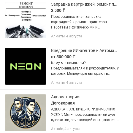
Заправка картриджей, ремонт принтеров, с выездом
2 500 ₸
Профессиональная заправка
картриджей и ремонт принтеров
Работаем с физическими и
юридическими лицами. 📌 Наши
Алматы, 4 августа
услуги: ✔ Заправка лазерных
картриджей ✔ Продажа новых и
восстановленных картриджей ✔...
Внедрение ИИ-агентов и Автоматизация Бизнеса B2B Разработка
от 500 000 ₸
Кому мы помогаем?
Предпринимателям и руководителям, у
которых: Менеджеры выгорают в
рутине и просыпают ночные заявки.
Алматы, 4 августа
Базы данных разрознены (1С, CRM,
Excel, мессенджеры и склад
существуют отдельно...
Адвокат-юрист
Договорная
АДВОКАТ. ВСЕ ВИДЫ ЮРИДИЧЕСКИХ
УСЛУГ. Мы – профессиональный дуэт
адвокатов, сочетающий опыт, знания и
современные подходы к правовой
Актобе, 4 августа
защите. Мы ведём все категории дел –