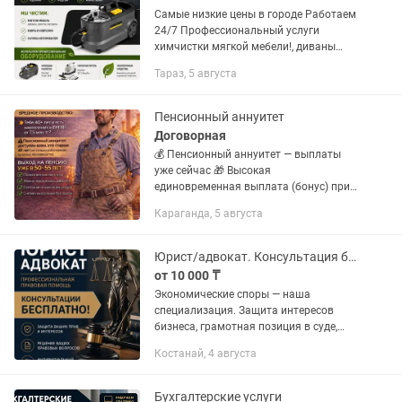
Самые низкие цены в городе Работаем
24/7 Профессиональный услуги
химчистки мягкой мебели!, диваны
8000-15000 тг кресла 2000-5000тг
Тараз, 5 августа
матрасы5000-10000 тг ковров кв м
400тг ковролин кв м...
Пенсионный аннуитет
Договорная
💰 Пенсионный аннуитет — выплаты
уже сейчас 🎁 Высокая
единовременная выплата (бонус) при
оформлении — от 500.000тг ✔ Ранняя
Караганда, 5 августа
пенсия (до 8 лет раньше) ✔
Пожизненные ежемесячные выплаты
✔ Ежегодная...
Юрист/адвокат. Консультация бесплатно
от 10 000 ₸
Экономические споры — наша
специализация. Защита интересов
бизнеса, грамотная позиция в суде,
анализ договоров и построение
Костанай, 4 августа
стратегии. Чётко, юридически
грамотно и с ориентацией на
практический...
Бухгалтерские услуги