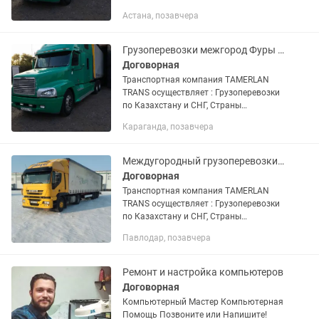
Евразийской экономического союза.
Астана, позавчера
Доставка груза отдельной машиной от
двери до двери. Перевозка...
Грузоперевозки межгород Фуры тентовки площадки камазы тралы
Договорная
Транспортная компания TAMERLAN
TRANS осуществляет : Грузоперевозки
по Казахстану и СНГ, Страны
Евразийской экономического союза.
Караганда, позавчера
Доставка груза отдельной машиной от
двери до двери. Перевозка...
Междугородный грузоперевозки фуры Тент площадки камазы газельи по Казахстан
Договорная
Транспортная компания TAMERLAN
TRANS осуществляет : Грузоперевозки
по Казахстану и СНГ, Страны
Евразийской экономического союза.
Павлодар, позавчера
Доставка груза отдельной машиной от
двери до двери. Перевозка...
Ремонт и настройка компьютеров
Договорная
Компьютерный Мастер Компьютерная
Помощь Позвоните или Напишите!