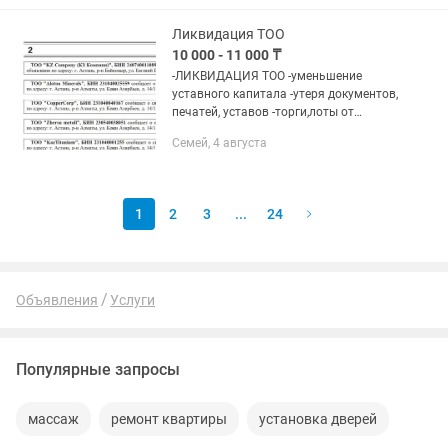
от простых консультаций до...
Ликвидация ТОО
10 000 - 11 000 ₸
-ЛИКВИДАЦИЯ ТОО -уменьшение
уставного капитала -утеря документов,
печатей, уставов -торги,лоты от
ломбардов и др. Принимаем
Семей, 4 августа
ОБЪЯВЛЕНИЯ в республиканскую-
политическую газету. Стоимость
объявления...
1
2
3
...
24
Объявления
Услуги
Популярные запросы
массаж
ремонт квартиры
установка дверей