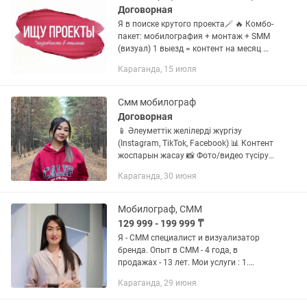
Договорная
Я в поиске крутого проекта🪄 🔥 Комбо-
пакет: мобилография + монтаж + SMM
(визуал) 1 выезд = контент на месяц ✅
10 видео — 50 000 тг ✅ 15 видео — 75
Караганда, 15 июля
000 тг ⏳ Места ограничены Открыта к
предложениям...
Смм мобилограф
Договорная
📱 Әлеуметтік желілерді жүргізу
(Instagram, TikTok, Facebook) 📊 Контент
жоспарын жасау 📸 Фото/видео түсіру
және өңдеу 🎯 Аудиторияға тартымды
Караганда, 30 июня
посттар мен стористар дайындау 🚀
Брендіңізді дамытуға...
Мобилограф, СММ
129 999 - 199 999 ₸
Я - СММ специалист и визуализатор
бренда. Опыт в СММ - 4 года, в
продажах - 13 лет. Мои услуги : 1.
Определение целевой аудитории 2.
Караганда, 29 июня
Оформление профиля инстаграм
(аватар, шапка профиля,...