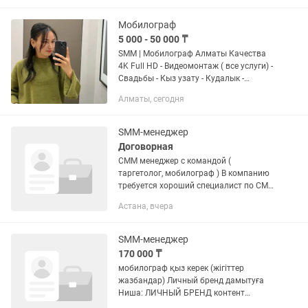
қиын емес, көмектесеміз
Мобилограф
5 000 - 50 000 ₸
SMM | Мобилограф Алматы Качества
4K Full HD - Видеомонтаж ( все услуги) -
Свадьбы - Кыз узату - Кудалык -
Выписка из роддома - Годик - Дни
Алматы, сегодня
рождения - Юбилеи - Тусау кесер -
Видеоуроки
SMM-менеджер
Договорная
СММ менеджер с командой (
таргетолог, мобилограф ) В компанию
требуется хороший специалист по СММ
маркетингу, с командой. Инстаграм
Астана, вчера
уже настроен, база есть, нужно чтоб
дальше его продвигали и...
SMM-менеджер
170 000 ₸
мобилограф қыз керек (жігіттер
жазбандар) Личный бренд дамытуға
Ниша: ЛИЧНЫЙ БРЕНД контент
планмен берілген задачаларды