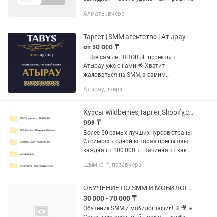
с 10:00 до 20:00 •Постинг строго с
Алматы, вчера
10:00 до 18:00 •Всегда на связи в
рабочее время, быстро...
Таргет | SMM агентство | Атырау
от 50 000 ₸
— Все самые ТОПОВЫЕ проекты в
Атырау уже с нами!🌟 Хватит
жаловаться на SMM, а самим
нанимать на работу девочек
Атырау, вчера
закончивших трехдневные курсы..
Уважайте себя и свой бизнес, закажите
продвижение у...
Курсы Wildberries,Таргет,Shopify,субаренда,мобилография
999 ₸
Более 50 самых лучших курсов страны
Стоимость одной которая превышает
каждая от 100.000 тг Начиная от как
зарабатывать с...
Шымкент, позавчера
ОБУЧЕНИЕ ПО SMM И МОБИЛОГРАФИИ
30 000 - 70 000 ₸
Обучение SMM и мобилографии! 📱🎥 🔹