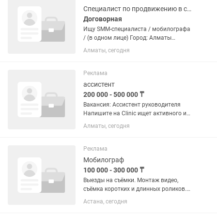
сфере...
Специалист по продвижению в социальных сетях
Договорная
Ищу SMM-специалиста / мобилографа
/ (в одном лице) Город: Алматы
Формат: частичная/полная занятость
Алматы, сегодня
(обсуждается) Я начинаю развивать
личный бренд и ищу сильного
специалиста, который поможет...
Реклама
ассистент
200 000 - 500 000 ₸
Вакансия: Ассистент руководителя
Напишите на Clinic ищет активного и
ответственного ассистента с навыками
Алматы, сегодня
SMM и мобилографии, который
поможет развивать социальные сети
клиники и организовывать...
Реклама
Мобилограф
100 000 - 300 000 ₸
Выезды на съёмки. Монтаж видео,
съёмка коротких и длинных роликов.
Взаимодействие с командой SMM и
Астана, сегодня
маркетинга. Обращаться по номеру: