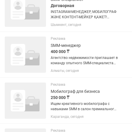
Договорная
INSTAGRAM-МЕНЕДЖЕР, МОБИЛОГРАФ
ЖӘНЕ КОНТЕНТ-МЕЙКЕР ҚАЖЕТ!
Бизнесті, компанияның қызметтері мен
Шымкент, сегодня
тауарларын әлеуметтік желілерде
кәсіби жарнамалай алатын, сапалы
контент әзірлеп, клиенттермен жұмыс...
Реклама
SMM-менеджер
400 000 ₸
Агентство недвижимости приглашает в
команду опытного SMM-специалиста
для развития социальных сетей
Алматы, сегодня
компании и личного бренда эксперта в
сфере недвижимости. Условия:
Заработная плата: 400 000 тг...
Реклама
Мобилограф для бизнеса
250 000 ₸
Ищем креативного мобилографа с
навыками SMM в салон премиального
керамогранита и сантехники Prime
Караганда, сегодня
Surface. Если ты любишь создавать
стильный контент, следишь за
трендами и хочешь развиваться в
Реклама