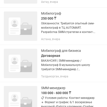
Актау, вчера
орындай алатын Идеясы бар, жумыска
ынтасы бар адам керек. 22 жастан
жогары...
Мобилограф
250 000 ₸
Обязанности: Требуется опытный смм-
мобилограф в ТЦ AUTOMART.
Разработка SMM-стратегии и контент-
плана Съёмка и монтаж фото/видео
Астана, вчера
(Reels, сторис и др.) Ведение аккаунтов
и публикация...
Мобилограф для бизнеса
Договорная
ВАКАНСИЯ | SMM-менеджер /
Мобилограф В музыкальную школу
требуется SMM-менеджер /
мобилограф. Требования: • Владение
Талдыкорган, вчера
казахским и русским языками. •
Подходит диплом 2025–2026 года. •
Рассматриваем...
SMM-менеджер
100 000 - 600 000 ₸
📋 Условия работы: Контент-менеджер
🔹 Формат и график: 6/1 воскресенье
выходной •Работа удаленная •График: