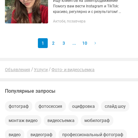
Ищу клиентов на SMM-продвижение!
Помогу вам вести Instagram и TikTok:
красиво, регулярно и с результатом! 🚀
🔹 Оформлю и улучу профиль 🔹
Актобе, позавчера
Придумаю и подготовлю контент 🔹
Помогу с Reels и видео в...
1
2
3
...
10
Объявления
Услуги
Фото- и видеосъемка
Популярные запросы
фотограф
фотосессия
оцифровка
слайд шоу
монтаж видео
видеосъемка
мобилограф
видео
видеограф
профессиональный фотограф