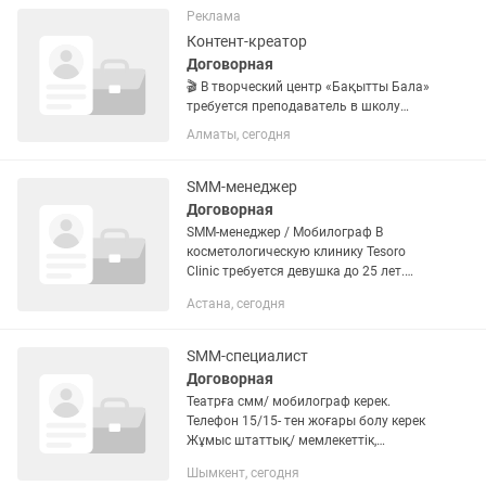
Реклама
Контент-креатор
Договорная
🎬 В творческий центр «Бақытты Бала»
требуется преподаватель в школу
блогеров для детей от 8 до 17 лет.
Алматы, сегодня
Обязанности: — обучение съёмке Reels
и коротких видеороликов; — монтаж
видео на телефоне; —...
SMM-менеджер
Договорная
SMM-менеджер / Мобилограф В
косметологическую клинику Tesoro
Clinic требуется девушка до 25 лет.
Требования: • Опыт работы в сфере
Астана, сегодня
SMM и мобилографии приветствуется •
Умение снимать и монтировать...
SMM-специалист
Договорная
Театрға смм/ мобилограф керек.
Телефон 15/15- тен жоғары болу керек
Жұмыс штаттық/ мемлекеттік,
пенсионка жүреді График:6/1- сағат
Шымкент, сегодня
10:00-18:00 Телефон: Инста: Жұмыс