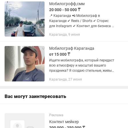
Мобилогрофф,смм
20 000 - 50 000 ₸
📍 Караганда 📲 Мобилограф в
Караганде ✔ Reels / Shorts ✔ Сторис
для Instagram ✔ Контент для бизнеса и
личного блога ✔ Съемка мероприятий,
Караганда, 9 июня
магазинов, экспертов ✔ Живые,
стильные видео под...
Мобилограф Караганда
от 15 000 ₸
Ищете мобилографа, который передаст
всю атмосферу и масштаб вашего
праздника? Я создаю стильные, живые
и качественные видеоролики прямо на
Караганда, 27 июня
смартфон! Имею огромный опыт по
съемке тоев (Беташар, Ұзату,...
Вас могут заинтересовать
Реклама
Контент мейкер
200 000 - 250 000 ₸