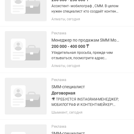
Ассистент- мобилограф , СММ. В целом
нужен специалист кто создаёт контент
для экспертного блога в для соцсетей.
Алматы, сегодня
В месяц 60-70 единиц пост-карусели +
видео роликов, от 1 до 3 минут В
неделю 3 дня...
Реклама
Менеджер по продажам SMM Мобилограф
200 000 - 400 000 ₸
Убедительная просьба, прежде чем
отзываться, посмотрите адрес
рабочего места! Не занимайте время,
Алматы, сегодня
если вам далеко‼️‼️ Ежедневная фото- и
видеосъемка продукции (торты, пироги,
десерты, процесс...
Реклама
SMM-специалист
Договорная
🎥 ТРЕБУЕТСЯ INSTAGRAM-МЕНЕДЖЕР,
МОБИЛОГРАФ И КОНТЕНТ-МЕЙКЕР!
Ищем активного специалиста, который
Шымкент, сегодня
сможет профессионально продвигать
бизнес, услуги компании и товары в
социальных сетях, создавать...
Реклама
SMM-специалист