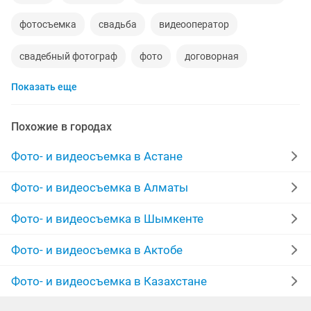
фотосъемка
свадьба
видеооператор
свадебный фотограф
фото
договорная
Показать еще
видеомонтаж
еске алу
мобилография
флешки
фотографии
цене
съемка свадьбы
Похожие в городах
презентация
клип
ретушь
обработка
Фото- и видеосъемка в Астане
оцифровка видеокассет
фотошоп
ищу моделей
Фото- и видеосъемка в Алматы
банкет
обработка фотографий
Фото- и видеосъемка в Шымкенте
реставрация фотографий
ролики
фильмы
Фото- и видеосъемка в Актобе
Фото- и видеосъемка в Казахстане
мобилограф для
работа договорная