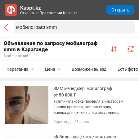
Kaspi.kz
Открыть
Открыть в Приложении Kaspi.kz
Объявления по запросу мобилограф
smm в Караганде
6 объявлений
Караганда
Цена
Возможен выезд
Есть фото
SMM менеджер, мобилограф
от 50 000 ₸
Услуги -упаковка профиля в инстаграм
(шапка профиля, жирная строка,
ссылка для связи, папки актуальное,
визуал страницы на 15 фото) -создание
Караганда, 25 июля
контент-плана -составление визуала
страницы в...
Мобилограф / смм / монтажер