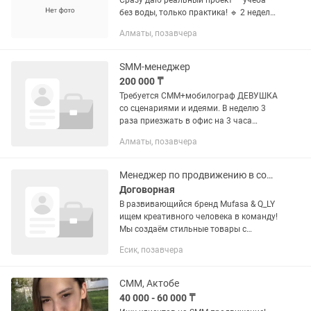
Сразу даю реальный проект — учёба
без воды, только практика! 🔹 2 недели:
офлайн + онлайн под моим
Алматы, позавчера
руководством. 🔹 Лучшие приложения
для оформления контента. После...
SMM-менеджер
200 000 ₸
Требуется СММ+мобилограф ДЕВУШКА
со сценариями и идеями. В неделю 3
раза приезжать в офис на 3 часа
выкладывать пост видео. выезд к
Алматы, позавчера
мамочкам для видео отзыва. Снимать
видео по ТЗ для рекламы. Каждый...
Менеджер по продвижению в социальных сетях
Договорная
В развивающийся бренд Mufasa & Q_LY
ищем креативного человека в команду!
Мы создаём стильные товары с
сильной эстетикой: 🦁 Mufasa —
Есик, позавчера
премиальные наборы для пикника и
путешествий ⌚ Q_LY — современные...
СММ, Актобе
40 000 - 60 000 ₸