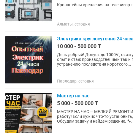
Кронштейны крепления на телевизор 
Алматы, сегодня
Электрика круглосуточно 24 час
10 000 - 500 000 ₸
День добрый! Допуск до 1000V , окажу услуги электрика качественно и аккуратно имеется
опыт и стаж производственный так и
устранению последствия короткого...
Павлодар, сегодня
Мастер на час
5 000 - 500 000 ₸
МАСТЕР НА ЧАС — МЕЛКИЙ РЕМОНТ И 
работу! Если нужно что-то установить
Обсудим задачу и найдём решение. 🔧..