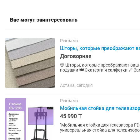
Вас могут заинтересовать
Реклама
Шторы, которые преображают в
Договорная
🌸 Шторы, которые преображают ваш дом! 🌸 🪟 Шторы и тюль 🛏️ Покрывала 
подушки 🍽️ Скатерти и салфетки 📏 
Помогу подобрать ткань, цвет и...
Астана, сегодня
Реклама
Мобильная стойка для телевизора 
45 990 ₸
"Мобильная стойка для телевизора FD-1700 Мобильная стойка для телевизор
универсальная стойка для телевизоров
стандарт VESA 200x200 –...