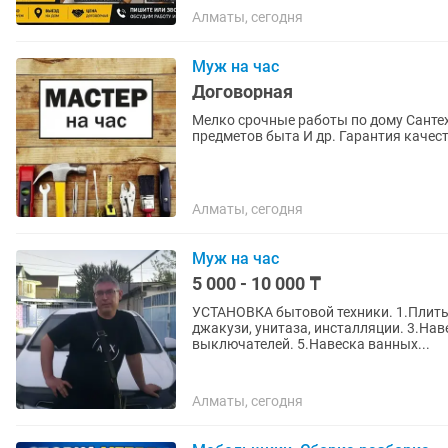
Алматы, сегодня
Муж на час
Договорная
Мелко срочные работы по дому Сантехника Замена розеток, выключателей Навеска
предметов быта И др. Гарантия качес
Алматы, сегодня
Муж на час
5 000 - 10 000 ₸
УСТАНОВКА бытовой техники. 1.Плиты
джакузи, унитаза, инсталляции. 3.Навеска люстры, бра. гардины 4.Установка розеток,
выключателей. 5.Навеска ванных...
Алматы, сегодня