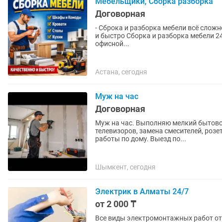
Мебельщики, Сборка разборка
Договорная
- Сброка и разборка мебели всё слож
и быстро Сборка и разборка мебели 24/7 работаем -шкафы-купе, комоды, стеллажи -сборка
офисной...
Астана, сегодня
Муж на час
Договорная
Муж на час. Выполняю мелкий бытовой
телевизоров, замена смесителей, розе
работы по дому. Выезд по...
Шымкент, сегодня
Электрик в Алматы 24/7
от 2 000 ₸
Все виды электромонтажных работ от