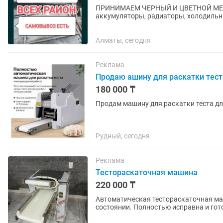
ПРИНИМАЕМ ЧЕРНЫЙ И ЦВЕТНОЙ МЕТАЛЛОЛОМ! - ВСЕВОЗМОЖ
аккумуляторы, радиаторы, холодильники, га
есть болгарка, резак и другие инструм
Алматы, сегодня
Реклама
Продаю ашину для раскатки тест
180 000 ₸
Продам машину для раскатки теста д
Рудный, сегодня
Реклама
Тестораскаточная машина
220 000 ₸
Автоматическая тестораскаточная маш
состоянии. Полностью исправна и гот
мантов, лапши, чебуреков и...