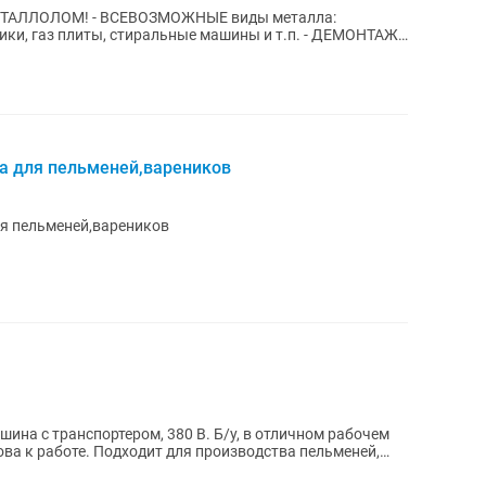
НЫЕ виды металла:
з плиты, стиральные машины и т.п. - ДЕМОНТАЖ:
енты...
а для пельменей,вареников
ля пельменей,вареников
ина с транспортером, 380 В. Б/у, в отличном рабочем
ова к работе. Подходит для производства пельменей,