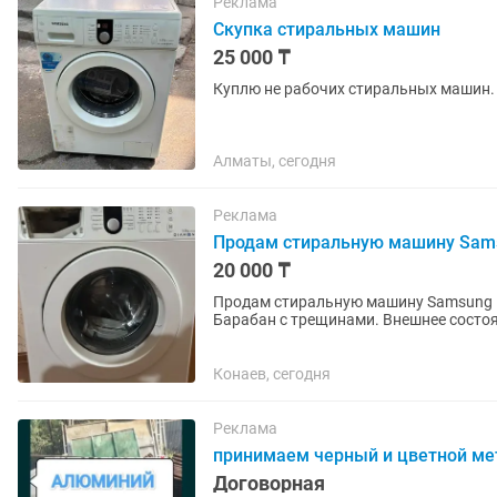
Реклама
Скупка стиральных машин
25 000 ₸
Куплю не рабочих стиральных машин.
Алматы, сегодня
Реклама
Продам стиральную машину Sams
20 000 ₸
Продам стиральную машину Samsung Di
Барабан с трещинами. Внешнее состоя
Продаётся целиком, не разбиралась....
Конаев, сегодня
Реклама
принимаем черный и цветной ме
Договорная