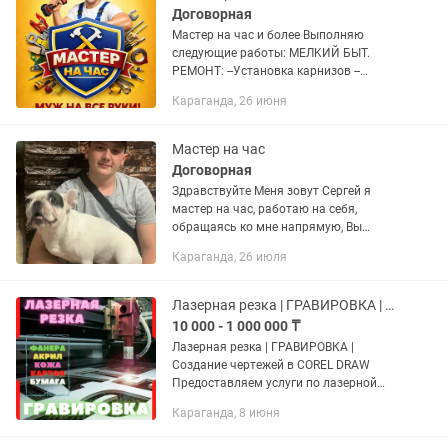
Договорная
Мастер на час и более Выполняю
следующие работы: МЕЛKИЙ БЫT.
РЕМОНТ: --Установка карнизов --
Монтаж кронштейнов для ТV
Караганда, 26 июня
-Установка турников -Установка полок
на стену -Установка навесных...
Мастер на час
Договорная
Здравствуйте Меня зовут Сергей я
мастер на час, работаю на себя,
обращаясь ко мне напрямую, Вы
экономите время и деньги. Что я
Караганда, 26 июля
делаю: МЕЛKИЙ БЫT. РЕМОНТ: -Услуга
"муж на час" --Установка...
Лазерная резка | ГРАВИРОВКА | Создание чертежей в COREL DRAW
10 000 - 1 000 000 ₸
Лазерная резка | ГРАВИРОВКА |
Создание чертежей в COREL DRAW
Предоставляем услуги по лазерной
резке, гравировке. (Фанера, Акрил,
Караганда, 8 июня
кожа, дерево, ткань и т.д) - Предметы
интерьерного дизайна –...