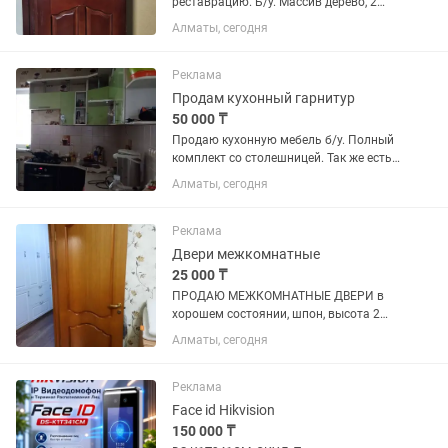
реставрацию. Б/у. Массив дерево, 2
двери 70, 3 двери 90, 2 с витражным
Алматы, сегодня
стеклом 90
Реклама
Продам кухонный гарнитур
50 000 ₸
Продаю кухонную мебель б/у. Полный
комплект со столешницей. Так же есть
мойка. Двери имеют доводчики. Кухня
Алматы, сегодня
демонтирована и разобрана на
отдельные модули (блоки), без
разделения на отдельные элементы...
Реклама
Двери межкомнатные
25 000 ₸
ПРОДАЮ МЕЖКОМНАТНЫЕ ДВЕРИ в
хорошем состоянии, шпон, высота 2
метра, 3 штуки по 80 см, 1 двери 70 си
Алматы, сегодня
и 2 в ванну по 60 см. Каждая по 25 000
тенге, в ванну по 20 000 тенге. Текущая
цена таких дверей...
Реклама
Face id Hikvision
150 000 ₸