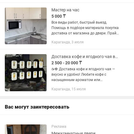
Мастер на час
5 000 ₸
Все виды работ, быстрый выезд.
Помощь в подборе материала покупка
доставка от магазина до двери. Прайс-
лист 1. Сантехнические работы от 5000
Караганда, 3 июля
2. По электрике от 5000 3. Мелкий
ремонт от 5000
Доставка кофе и ягодного чая вкусно и удобно!
2 500 - 20 000 ₸
☕🍓 Доставка кофе и ягодного чая —
вкусно и удобно! Любите кофе с
насыщенным ароматом или
освежающий чай с натуральными
Караганда, 15 июля
ягодами? Мы привезём всё прямо к
вашей двери! В меню кофе: • Эспрессо
•...
Вас могут заинтересовать
Реклама
Межкомнатные двери