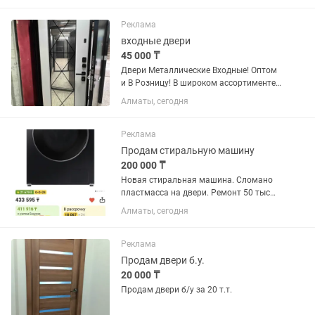
Реклама
входные двери
45 000 ₸
Двери Металлические Входные! Оптом
и В Розницу! В широком ассортименте!
В хорошем качестве! По Низкой цены!
Алматы, сегодня
Реклама
Продам стиральную машину
200 000 ₸
Новая стиральная машина. Сломано
пластмасса на двери. Ремонт 50 тыс
максимум
Алматы, сегодня
Реклама
Продам двери б.у.
20 000 ₸
Продам двери б/у за 20 т.т.