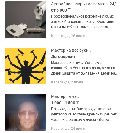
Аварийное вскрытие замков, 24/7! Караганда
от 5 000 ₸
Профессиональное вскрытие любых
замков без взлома двери. Квартиры,
машины, сейфы. Замена и врезка
замков сразу на месте. Выезд в любой
Караганда, 26 июля
район города за 20 минут.
Круглосуточно 24/7. Цена от 5 000...
Мастер на все руки..
Договорная
Мастер на все руки Установка
кронштейна Установка доводчика на
двери Защита от выпадения детей на
окна(тросс) Повестить полки Повесить
Караганда, 2 июня
гардину(карниза)
Мастер на час
1 000 - 1 500 ₸
По выходным. Электрик, установка
унитазов, смесителей(ремонт), ремонт
установка замков в двери, сборка
мебели.
Караганда, 24 июля