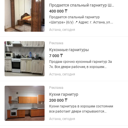
Продается спальный гарнитур Шатура
400 000 ₸
Продается спальный гарнитур
«Шатура» (б/у) 📍 Адрес: г. Астана, ул.
Иманова, 26 Продается качественный
Астана, сегодня
спальный гарнитур фабрики «Шатура»
в хорошем состоянии. В комплект
входят: двуспальная...
Реклама
Кухонные гарнитуры
7 000 ₸
Продам срочно кухонный гарнитур За
7к. Все двери рабочие, в хорошем
состоянии! Чистое!
Астана, сегодня
Реклама
Кухни гарнитур
200 000 ₸
Кухни гарнитура в хорошем состоянии
все работает двери открываются
хорошие мебель все на месте
Астана, сегодня