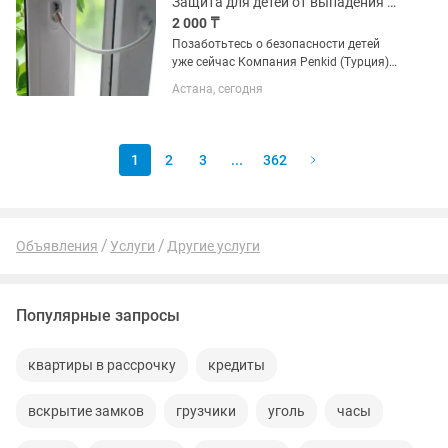
Защита для детей от выпадения из окон, Трос ограничитель Penkid
2 000 ₸
Позаботьтесь о безопасности детей
уже сейчас Компания Penkid (Турция)
изготавливает запатентованные
Астана, сегодня
тросовые ограничители,
разработанные специально для
защиты детей от выпадения из...
1
2
3
...
362
Объявления
Услуги
Другие услуги
Популярные запросы
квартиры в рассрочку
кредиты
вскрытие замков
грузчики
уголь
часы