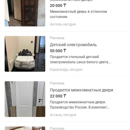
20 000 ₸
Межкомнатный дверь в отличном
состоянии
Актобе, сегодня
Реклама
Детский электромобиль
50 000 ₸
Продается стильный детский
электромобиль Lexus белого цвета.
Современный дизайн, яркие фары.
Караганда, сегодня
Комплектация: ✅ Родительский пульт
дистанционного управления – можно
полностью контролировать
Реклама
движение...
Продается межкомнатные двери
22 000 ₸
Продается межкомнатные двери.
Производство Россия. В комплект
входит коробка и обналичка лицевая
Астана, сегодня
сторона. Высота 2 метра. Имеется все
размеры. Звоните.
Реклама