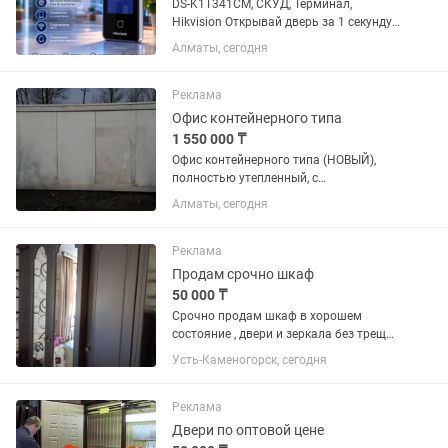
DS-K1T341CM, СКУД, Терминал,
Hikvision Открывай дверь за 1 секунду
— просто посмотрев на домофон.
Алматы, сегодня
Никаких ключей, карт и кодов. 1
Распознавание лица (Face ID) 2 Защита
от посторонних 3 История...
Реклама
Офис контейнерного типа
1 550 000 ₸
Офис контейнерного типа (НОВЫЙ),
полностью утепленный, с
электроосвещением и электро-
Алматы, сегодня
отоплением, одно открывающееся
пластиковое окно, одна входная дверь.
Длина 6,10 ширина 2,5 высота...
Реклама
Продам срочно шкаф
50 000 ₸
Срочно продам шкаф в хорошем
состояние , двери и зеркала без трещин
и царапин По цене скидку могу сделать
Усть-Каменогорск, сегодня
🤗
Реклама
Двери по оптовой цене