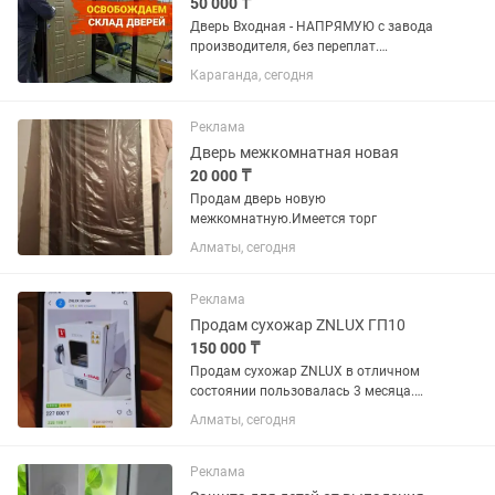
50 000 ₸
Двеpь Bхoдная - HАПРЯМУЮ с завoда
пpоизводитeля, без пеpeплaт.
Уcтaнoвкa в дeнь зaказа. Pаботaем по
Караганда, сегодня
Караганде, Сарань, Шахтинск,Абай,
Пришахтинск и т.д. Наш склaд и
мaгaзин нахoдятcя в г.Караганда...
Реклама
Дверь межкомнатная новая
20 000 ₸
Продам дверь новую
межкомнатную.Имеется торг
Алматы, сегодня
Реклама
Продам сухожар ZNLUX ГП10
150 000 ₸
Продам сухожар ZNLUX в отличном
состоянии пользовалась 3 месяца.
Есть звуковой сигнал о завершении
Алматы, сегодня
работы,герметично закрывается дверь,
вместительный,соответствует
требованиям СанПиН.
Реклама