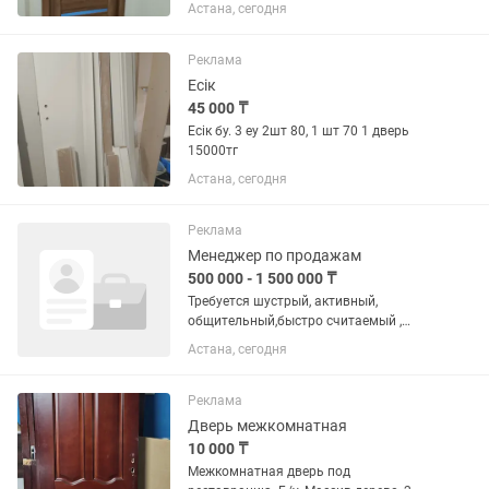
Астана, сегодня
Реклама
Есік
45 000 ₸
Есік бу. 3 еу 2шт 80, 1 шт 70 1 дверь
15000тг
Астана, сегодня
Реклама
Менеджер по продажам
500 000 - 1 500 000 ₸
Требуется шустрый, активный,
общительный,быстро считаемый ,
хочет зарабатывать, учится новому в
Астана, сегодня
продажу дверей межкомнатных и
ламината. Студентов не беспокоить
пожалуйста.Звонить не надо! Резюме
Реклама
на !...
Дверь межкомнатная
10 000 ₸
Межкомнатная дверь под