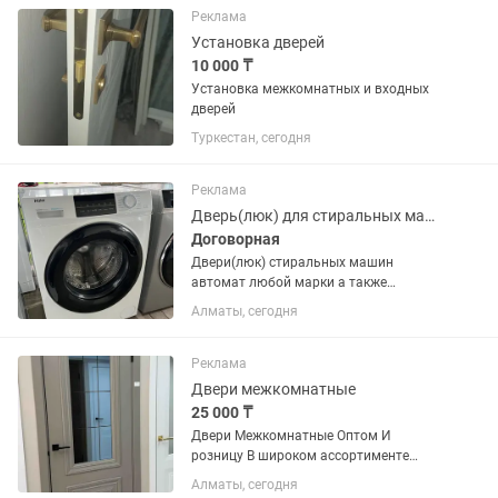
Реклама
Установка дверей
10 000 ₸
Установка межкомнатных и входных
дверей
Туркестан, сегодня
Реклама
Дверь(люк) для стиральных машин
Договорная
Двери(люк) стиральных машин
автомат любой марки а также
имеются другие запчасти для стиралок
Алматы, сегодня
Реклама
Двери межкомнатные
25 000 ₸
Двери Межкомнатные Оптом И
розницу В широком ассортименте
Двери со склада От 25000 и выше
Алматы, сегодня