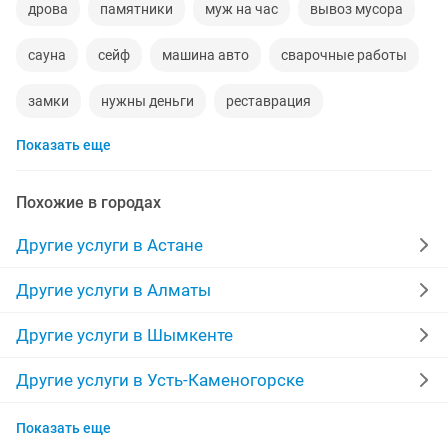
дрова
памятники
муж на час
вывоз мусора
сауна
сейф
машина авто
сварочные работы
замки
нужны деньги
реставрация
Показать еще
спил деревьев
документы
реставрация ванн
стирка ковров
чистка канализации
деревья
Похожие в городах
дымоходы
утилизация
жалюзи
деньги
Другие услуги в Астане
изготовление ключей
ворота на заказ
Другие услуги в Алматы
мелкий ремонт
установка замков
покраска
Другие услуги в Шымкенте
обрезка плодовых деревьев
пила
муж час
Другие услуги в Усть-Каменогорске
Другие услуги в Актобе
услуги грузчиков
частная баня
пропишу
Показать еще