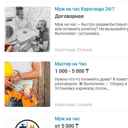
Муж на час Караганда 24/7
Договорная
Муж на час — быстро решим бытовые 
или починить розетку? Не вызывайте р
Выполняю: • установка...
Караганда, 25 июня
Мастер на Час
1 000 - 5 000 ₸
Нужно что-то починить дома? Я помог
разговоров. 🛠 Выполняю: ✅ Сборку и
Установку карнизов, полок,...
Караганда, 18 июля
Муж на час
от 5 000 ₸