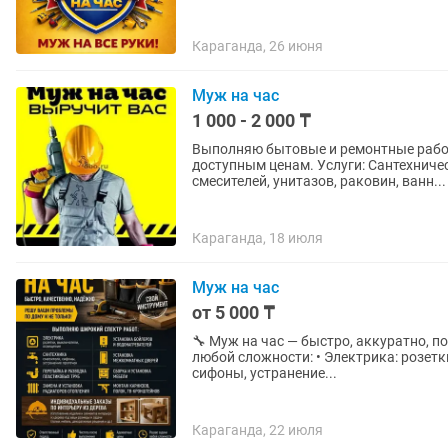
Караганда, 26 июня
Муж на час
1 000 - 2 000 ₸
Выполняю бытовые и ремонтные работ
доступным ценам. Услуги: Сантехнические работы любой сложности. Установка и замена
смесителей, унитазов, раковин, ванн...
Караганда, 18 июля
Муж на час
от 5 000 ₸
🔧 Муж на час — быстро, аккуратно, по делу Выполняю бытовой и ремонтный с
любой сложности: • Электрика: розетки, выключатели, освещение • Сантехника: смесители,
сифоны, устранение...
Караганда, 22 июля