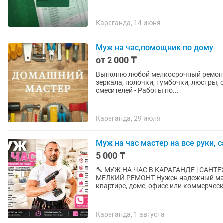
Караганда, 14 июня
Муж на час,помощник по дому
от 2 000 ₸
Выполню любой мелкосрочный ремонт п
зеркала, полочки, тумбочки, люстры, с
смесителей - Работы по...
Караганда, 29 июля
Муж на час мастер на все руки, с
5 000 ₸
🔨 МУЖ НА ЧАС В КАРАГАНДЕ | САНТЕ
МЕЛКИЙ РЕМОНТ Нужен надежный мастер в Караганде? Выполню любые бытовые работы в
квартире, доме, офисе или коммерческ
Караганда, 1 августа