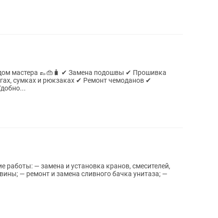
здом мастера 👞👜🧳 ✔ Замена подошвы ✔ Прошивка
огах, сумках и рюкзаках ✔ Ремонт чемоданов ✔
добно...
работы: — замена и установка кранов, смесителей,
вины; — ремонт и замена сливного бачка унитаза; —