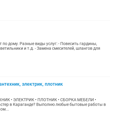
о дому. Разные виды услуг: - Повесить гардины,
ветильники и т.д. - Замена смесителей, шлангов для
антехник, электрик, плотник
ХНИК • ЭЛЕКТРИК • ПЛОТНИК • СБОРКА МЕБЕЛИ •
ом...