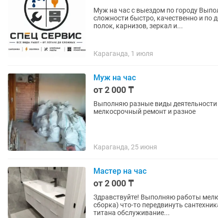
Муж на час с выездом по городу Вып
сложности быстро, качественно и по д
полок, карнизов, зеркал и...
Караганда, 1 июля
Муж на час
от 2 000 ₸
Выполняю разные виды деятельности 
мелкосрочный ремонт и разное
Караганда, 25 июня
Мастер на час
от 2 000 ₸
Здравствуйте! Выполняю работы мелк
сборка) что-то передвинуть сантехника краны пайка замена стояк
титана обслуживание...