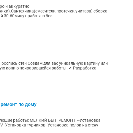
о и аккуратно.
ики).Сантехника(смесители,протечки,унитаза) сборка
й 30-60минут.работаю без...
с уникальную картину или
ию понравившейся работы. ✔ Разработка
 ремонт по дому
ЫT. РЕМОНТ: --Установка
V -Установка турников -Установка полок на стену