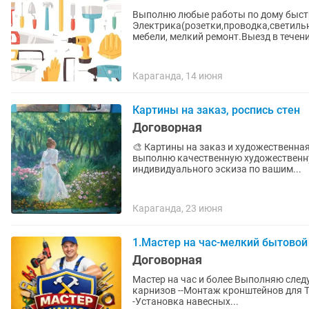
Выполню любые работы по дому быстр
Электрика(розетки,проводка,светильн
мебели, мелкий ремонт.Выезд в течени
Караганда, 14 июня
Картины на заказ, роспись стен
Договорная
🎨 Картины на заказ и художественная роспись стен Создам для ва
выполню качественную художественную коп
индивидуального эскиза по вашим...
Караганда, 23 июня
1.Мастер на час-мелкий бытовой
Договорная
Мастер на час и более Выполняю следующие работы: МЕЛKИЙ Б
карнизов --Монтаж кронштейнов для Т
-Установка навесных...