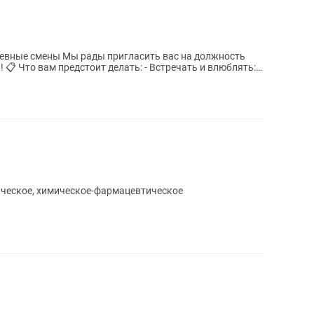
асить вас на должность
ть:
ическое, химическое-фармацевтическое