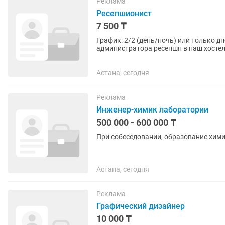
Реклама
Ресепшионист
7 500 ₸
График: 2/2 (день/ночь) или только дневные смены Мы рады пригл
администратора ресепшн в наш хостел! 📋 Что вам предстоит делать: - Встречать и влюбля
Приветствуйте гостей,...
Астана, сегодня
Реклама
Инженер-химик лаборатории
500 000 - 600 000 ₸
При собеседовании, образование хим
Астана, сегодня
Реклама
Графический дизайнер
10 000 ₸