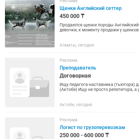
Реклама
Щенки Английский сеттер
450 000 ₸
Продаются щенки породы Английский с
девочки, к моменту продажи у щенков
по возрасту. Ищут...
Алматы, сегодня
Реклама
Преподаватель
Договорная
Ищу педагога-наставника (тьютора) 
(Актобе) Ищу не просто репетитора, а
организатором учебного процесса и...
Актобе, сегодня
Реклама
Логист по грузоперевозкам
250 000 - 600 000 ₸