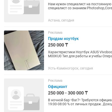
Нам нужен специалист на постоянную 
специалист со знанием Photoshop,Cor
принтерами ксероксом и сканером...
Астана, сегодня
Реклама
Продам ноутбук
250 000 ₸
Характеристики Ноутбук ASUS Vivobook 
M00KU0 Тип для работы и учебы Опера
Экран Диагональ экрана...
Усть-Каменогорск, сегодня
Реклама
Официант
250 000 - 300 000 ₸
В ночной бар •Bar7• Требуются официанты • График: 5/2 • будние дни 19:00 до 04:00
19:00-08:00 % от личных продаж. Доход от 250.000 до 300.000 тг в месяц ЗП - раз в месяц после
15 -...