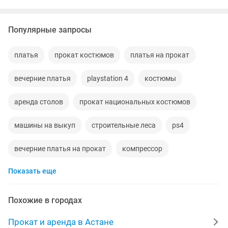
Популярные запросы
платья
прокат костюмов
платья на прокат
вечерние платья
playstation 4
костюмы
аренда столов
прокат национальных костюмов
машины на выкуп
строительные леса
ps4
вечерние платья на прокат
компрессор
Показать еще
авто с выкупом
аренда компрессора
перфоратор
аренда авто
пылесос
прокат
Похожие в городах
playstation
аренда
болгарка
аренда машин
Прокат и аренда в Астане