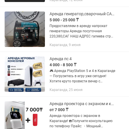
Караганда, 12 июня
предоставляет следующие услуги:
прокат / аренда Инструмента и...
Аренда генератор,сварочный САГ в Караганде
5 000 - 25 000 ₸
Предоставляем в аренду напрокат
генераторы Аренда посуточная
220,380,САГ НАШ АДРЕС гапеева стр
1/15
Караганда, 9 июня
Аренда пс 4
4 000 - 8 500 ₸
🎮 Аренда PlayStation 5 и 4 в Караганде
— Погрузитесь в игру уже сегодня!
Хотите круто провести вечер с
друзьями, устроить свидание или
Караганда, 25 июня
просто пройти новинку, которую давно
ждали? Мы доставим всё...
Аренда проектора с экраном и колонкой Караганда
от 7 000 ₸
Аренда проектора с экраном в
Караганде! ☎️Получите консультацию
по телефону Прайс: ・Мощный