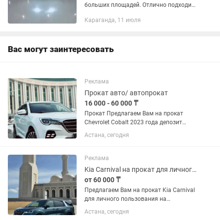
больших площадей. Отлично подходит
для складов, паркингов, заводов,
Караганда, 11 июля
ангаров, больших территорий итд.
Доставка, химия, водитель входит в...
Вас могут заинтересовать
Реклама
Прокат авто/ автопрокат
16 000 - 60 000 ₸
Прокат Предлагаем Вам на прокат
Chevrolet Cobalt 2023 года депозит
20,000 тенге, прокат на сутки 16
Астана, сегодня
000тенге. Jetour X70 депозит 30 000
тенге, на сутки по 30 000 тенге. Hyundai
Sonata 2023 года...
Реклама
Kia Carnival на прокат для личного пользования
от 60 000 ₸
Предлагаем Вам на прокат Kia Carnival
для личного пользования на
взаимовыгодных условиях/минивен
Астана, сегодня
под бизнес класс Депозит 60000 тенге