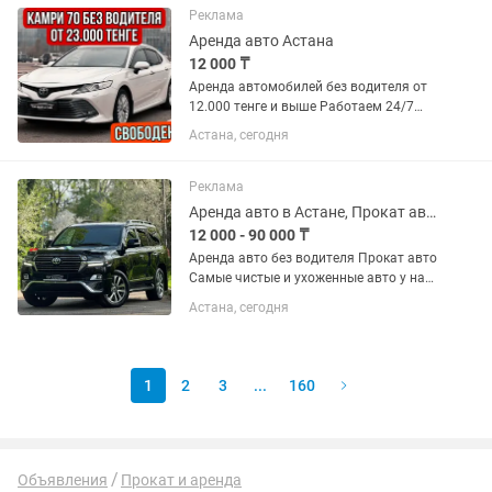
Реклама
Аренда авто Астана
12 000 ₸
Аренда автомобилей без водителя от
12.000 тенге и выше Работаем 24/7
Аренда авто,Прокат
Астана, сегодня
авто,Автопрокат,Аренда машин,Прокат
машин без водителя. Большой
автопарк, все виды машин: Тойота
Реклама
Камри 70, 75,...
Аренда авто в Астане, Прокат автомобилей, Автопрокат без водителя
12 000 - 90 000 ₸
Аренда авто без водителя Прокат авто
Самые чистые и ухоженные авто у нас
Постоянным клиентам имеются скидки
Астана, сегодня
1
2
3
...
160
Объявления
Прокат и аренда