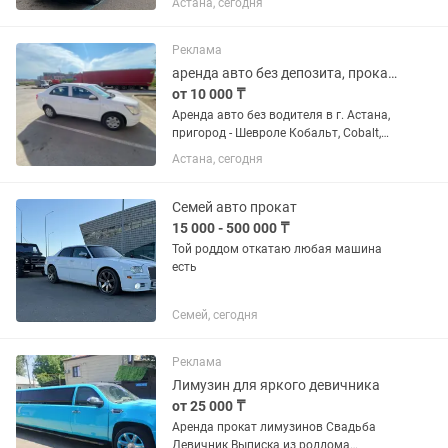
Астана, сегодня
Реклама
аренда авто без депозита, прокат машин
от 10 000 ₸
Аренда авто без водителя в г. Астана,
пригород - Шевроле Кобальт, Cobalt,
акцент, элантра, эмгранд, jac J7, и др. -
Астана, сегодня
от 10 тыс.тг в сутки - 1 день в неделю
выходной - авто 24/7 у вас - ремонт,...
Семей авто прокат
15 000 - 500 000 ₸
Той роддом откатаю любая машина
есть
Семей, сегодня
Реклама
Лимузин для яркого девичника
от 25 000 ₸
Аренда прокат лимузинов Свадьба
Девичник Выписка из роддома