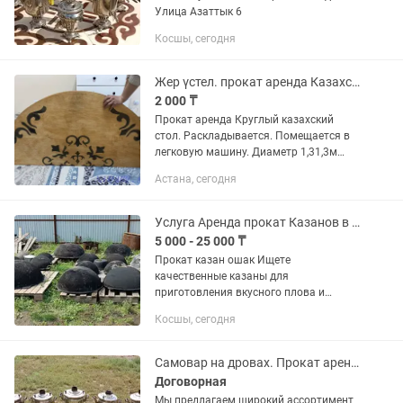
Улица Азаттык 6
Косшы, сегодня
Жер үстел. прокат аренда Казахский стол
2 000 ₸
Прокат аренда Круглый казахский
стол. Раскладывается. Помещается в
легковую машину. Диаметр 1,31,3м
Цена 2000 тг сутки Самовывоз.
Астана, сегодня
Доставки нет. Находимся в Косшы в
районе ЖК Академия Жер Стол
Услуга Аренда прокат Казанов в городе Косшы
5 000 - 25 000 ₸
Прокат казан ошак Ищете
качественные казаны для
приготовления вкусного плова и
других блюд? У нас вы можете
Косшы, сегодня
арендовать казаны различных
объемов: 15 литров 25 литров 28
литров 30 литров 40...
Самовар на дровах. Прокат аренда г.Косшы
Договорная
Мы предлагаем широкий ассортимент