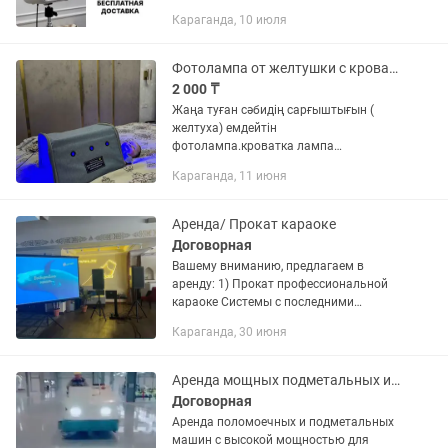
проектор — от 9 000тг ・Кинопроектор
Караганда, 10 июля
- от 7 000тг ・Проекционный экран на
сутки — от 5 000тг (с...
Фотолампа от желтушки с кроваткой и у нас точный били тест
2 000 ₸
Жаңа туған сәбидің сарғыштығын (
желтуха) емдейтін
фотолампа.кроватка лампа
ОРИГИНАЛЬНАЯ ФОТОЛАМПА
Караганда, 11 июня
кроватка ДЛЯ ЛЕЧЕНИЯ ЖЕЛТУШКИ В
КАРАГАНДЕ 🔹 Аренда фотолампы –
2000тг/сутки 🔹 Защитная маска для...
Аренда/ Прокат караоке
Договорная
Вашему вниманию, предлагаем в
аренду: 1) Прокат профессиональной
караоке Системы с последними
обновлениями. 2) Музыкальную
Караганда, 30 июня
аппаратуру. 3)Проекторы Optoma,
Epson с экранами на любой размер.
4)...
Аренда мощных подметальных и поломоечных машин, мойка складов, заводов
Договорная
Аренда поломоечных и подметальных
машин с высокой мощностью для