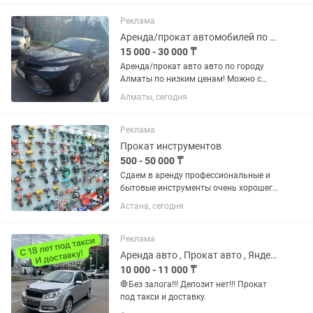
Прокат на сутки 60000 тенге Все что с
вас...
Реклама
Аренда/прокат автомобилей по городу Алматы
15 000 - 30 000 ₸
Аренда/прокат авто авто по городу
Алматы по низким ценам! Можно с
выездом за город/межгород!под такси
Алматы, сегодня
не выдается!
Реклама
Прокат инструментов
500 - 50 000 ₸
Сдаем в аренду профессиональные и
бытовые инструменты очень хорошего
качества. Документы предоставляем.
Астана, сегодня
Реклама
Аренда авто , Прокат авто , Яндекс доставка 18 лет
10 000 - 11 000 ₸
🛑Без залога!!! Депозит нет!!! Прокат
под такси и доставку.