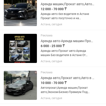
Аренда машин,Прокат авто,Автопрокат без водителя Астана.Аренда авто.
12 000 - 70 000 ₸
Аренда авто без водителя в Астане
Прокат авто посуточно и на
долгосрочно. Автопрокат 24/7. Аренда
Астана, сегодня
авто,Прокат авто,Автопрокат. Аренда
машин от Эконома до Бизнес класса.
Эконом класс Акцент Рио...
Реклама
Аренда авто-Аренда машин-Прокат авто
6 000 - 25 000 ₸
Аренда авто-Прокат авто-Аренда
машин Без водителя в Астане От
эконома до премиум класса По городу
Астана, сегодня
и межгород Самые низкие цены у нас!
Подробнее звоните!
Реклама
Аренда авто,Прокат авто,Авто в аренду,Аренда машины
10 000 - 70 000 ₸
Автопрокат,Аренда машин,Прокат
авто,Эконом-Бизнес-Премиум Под
такси и под выкуп не выдаем
Астана, сегодня