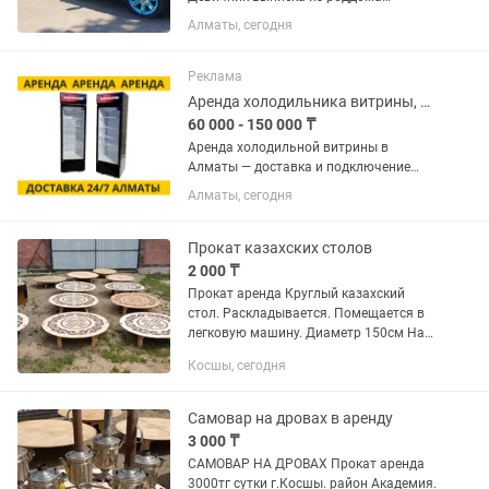
Трансфер
Алматы, сегодня
Реклама
Аренда холодильника витрины, холодильник для напитков в аренду
60 000 - 150 000 ₸
Аренда холодильной витрины в
Алматы — доставка и подключение
Сдаем в аренду холодильные витрины
Алматы, сегодня
для магазинов, мероприятий,
выставок, презентаций, торговых
точек, маркетов, кейтеринга и
Прокат казахских столов
выездной...
2 000 ₸
Прокат аренда Круглый казахский
стол. Раскладывается. Помещается в
легковую машину. Диаметр 150см На
10.12человек Цена 2000 тг сутки
Косшы, сегодня
Дастархан 500тг Самовывоз. Доставки
нет. Находимся в Косшы в...
Самовар на дровах в аренду
3 000 ₸
САМОВАР НА ДРОВАХ Прокат аренда
3000тг сутки г.Косшы. район Академия.