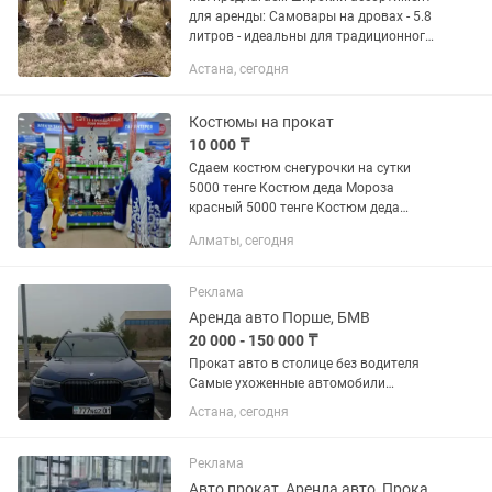
для аренды: Самовары на дровах - 5.8
литров - идеальны для традиционного
чаепития на свежем воздухе.
Астана, сегодня
Электрические термопоты - 8 литров -
13 литров - 20 литров -...
Костюмы на прокат
10 000 ₸
Сдаем костюм снегурочки на сутки
5000 тенге Костюм деда Мороза
красный 5000 тенге Костюм деда
Мороза синий 10.000 тенге Симка и
Алматы, сегодня
нолик по 5000 тенге
Реклама
Аренда авто Порше, БМВ
20 000 - 150 000 ₸
Прокат авто в столице без водителя
Самые ухоженные автомобили
Доставим до адреса Работаем
Астана, сегодня
круглосуточно Тех поддержка 24/7
Скидки для лояльных клиентов С вас
требуется удостоверение личности и...
Реклама
Авто прокат, Аренда авто, Прокат авто