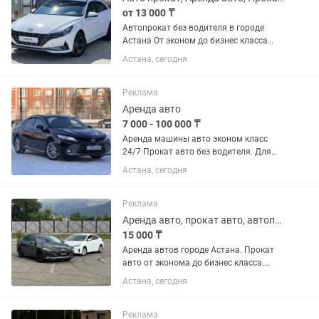
от 13 000 ₸
Автопрокат без водителя в городе
Астана От эконом до бизнес класса
Состояние у всех автомашин отличное
Астана, сегодня
Самые низкие цены в городе Скидки
для лояльных клиентов Работаем
круглосуточно Условия:...
Реклама
Аренда авто
7 000 - 100 000 ₸
Аренда машины авто эконом класс
24/7 Прокат авто без водителя. Для
такси не даем. Начиная от эконом до
Астана, сегодня
премиум класса. Все автомобили
очень ухоженные. Большой выбор
авто. Всегда есть в наличии. Самые...
Реклама
Аренда авто, прокат авто, автопрокат без водителя
15 000 ₸
Аренда автов городе Астана. Прокат
авто от эконома до бизнес класса.
Автопрокат без водителя. Аренда
Астана, сегодня
эконом класс: Акцент Элантра Соната
Туксон. Аренда внедорожник:Тойота
200 Лексус 570. Аренда:...
Реклама