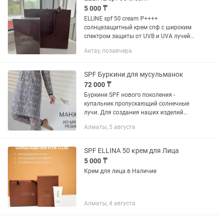
5 000 ₸
ELLINE spf 50 cream P++++
солнцезащитный крем спф с широким
спектром защиты от UVB и UVA лучей
Оригинал , цена снижена в 2 р так как
Актау, позавчера
накупили во время эфиров
SPF Буркини для мусульманок
72 000 ₸
Буркини SPF нового поколения -
купальник пропускающий солнечные
лучи. Для создания наших изделий
используется плотная эластичная
Алматы, 5 августа
ткань, которая состоит из множества
мелких отверствий. Кожа дышит и не...
SPF ELLINA 50 крем для Лица
5 000 ₸
Крем для лица в Наличие
Алматы, 4 августа