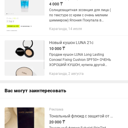
4 000 ₸
Солнцезащитная эссенция для лица (
по текстуре сс крем с очень мелким
шиммером) Япония Покупала в
золотом яблоке, оригинал
Караганда, 14 июля
Новый кушон LUNA 21c
10 000 ₸
Продам кушон LUNA Long Lasting
Conceal Fixing Cushion SPF50+ ОЧЕНЬ
ХОРОШИЙ КУШОН, купила другой
оттенок, вот этого продам за копейки,
Караганда, 2 августа
тк тон не мой ( Покупала в Золотом
Яблоке за 15 519 тг ОРИГИНАЛ,...
Вас могут заинтересовать
Реклама
Тональный флюид с защитой от солнца
20 000 ₸