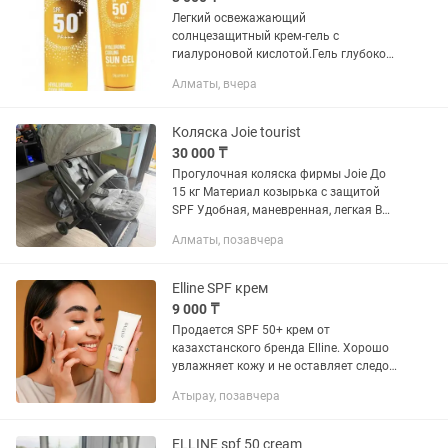
Легкий освежажающий
солнцезащитный крем-гель с
гиалуроновой кислотой.Гель глубоко
увлажняет и надежно защищает кожу
Алматы, вчера
от негативного воздействия солнечных
лучей.
Коляска Joie tourist
30 000 ₸
Прогулочная коляска фирмы Joie До
15 кг Материал козырька с защитой
SPF Удобная, маневренная, легкая В
хорошем состоянии Нужна химчистка
Алматы, позавчера
Elline SPF крем
9 000 ₸
Продается SPF 50+ крем от
казахстанского бренда Elline. Хорошо
увлажняет кожу и не оставляет следов.
-- + подарочный пакет -- Цена со
Атырау, позавчера
скидкой ! Можно забрать по адресу
Нурсая, либо можно через...
ELLINE spf 50 cream