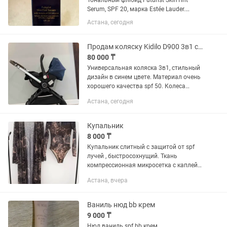
Тональный флюид Futurist SkinTint
Serum, SPF 20, марка Estée Lauder.
Средство абсолютно новое, оригинал.
Астана, сегодня
Продам коляску Kidilo D900 3в1 синий
80 000 ₸
Универсальная коляска 3в1, стильный
дизайн в синем цвете. Материал очень
хорошего качества spf 50. Колеса
поворачиваются на 360 градусов.
Астана, сегодня
Перекидная ручка, также регулируется
по высоте. Механизм...
Купальник
8 000 ₸
Купальник слитный с защитой от spf
лучей , быстросохнущий. Ткань
компрессионная микросетка с каплей
завязкой сзади. Внутри бандо и трусы,
Астана, вчера
непросвечивает. Размер купальника
XXL или 48-50 . Накидка в...
Ваниль нюд bb крем
9 000 ₸
Нюд ваниль spf bb крем