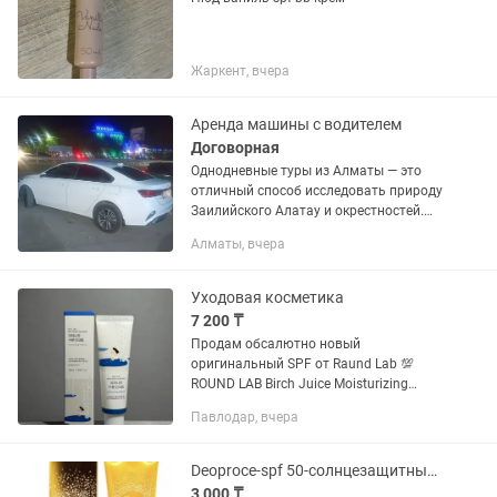
Жаркент, вчера
Аренда машины с водителем
Договорная
Однодневные туры из Алматы — это
отличный способ исследовать природу
Заилийского Алатау и окрестностей.
Популярные маршруты включают
Алматы, вчера
Чарынский каньон, озеро Иссык,
Тургенские водопады и горные...
Уходовая косметика
7 200 ₸
Продам обсалютно новый
оригинальный SPF от Raund Lab 💯
ROUND LAB Birch Juice Moisturizing
Sunscreen с SPF 50+ PA++++. Этот SPF
Павлодар, вчера
отлично подходит для: 🤍 сухой кожи;
💧 нормальной кожи; 🌿...
Deoproce-spf 50-солнцезащитный крем.
3 000 ₸