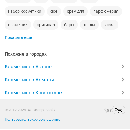
набор косметики
dior
крем для
парфюмерия
в наличии
оригинал
бары
теплы
кожа
Показать еще
тон
натуральный
мои об
гель
легко
набор макияжа
ресницы
крем для лица
пар
Похожие в городах
маски для лица
ткани
красивая
гель для
Косметика в Астане
диор
бренд
румяна
волосы
люкс
Косметика в Алматы
детская
Косметика в Казахстане
Қаз
Рус
© 2012-2026, АО «Kaspi Bank»
Пользовательское соглашение