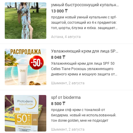
умный быстросохнущий купальник
13 000 ₸
продам новый умный купальник с spf-
защитой, состоящий из 4-х предметов:
топ, шорты, блузка и юбка. защищает
от солнечных ожогов, быстро сохнет.
Астана, 4 августа
размер 52-54. цена 13000 тенге
Увлажняющий крем для лица SPF 50 Celles Tiane
8 048 ₸
Увлажняющий крем для лица SPF 50
Celles Tiane Роскошь увлажняющего
дневного крема и мощную защита от
ультрафиолета Крем 2-в-1 для
Шымкент, 2 августа
ежедневного ухода за кожей лица с
высокой степенью защиты от солнца...
spf от bioderma
8 500 ₸
продам спф крем с тоналкой от
биодерма. новый не использованный.
тон doree golden, мне не подходит
Шымкент, 2 августа