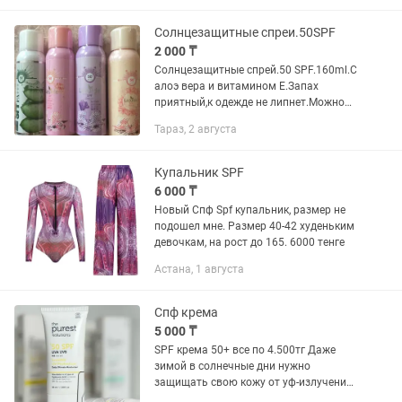
Солнцезащитные спреи.50SPF
2 000 ₸
Солнцезащитные спрей.50 SPF.160ml.С
алоэ вера и витамином Е.Запах
приятный,к одежде не липнет.Можно
использовать и при плавании.Срок до
Тараз, 2 августа
3 лет.
Купальник SPF
6 000 ₸
Новый Спф Spf купальник, размер не
подошел мне. Размер 40-42 худеньким
девочкам, на рост до 165. 6000 тенге
Астана, 1 августа
Спф крема
5 000 ₸
SPF крема 50+ все по 4.500тг Даже
зимой в солнечные дни нужно
защищать свою кожу от уф-излучения
С кремами от The Purest Solution вы