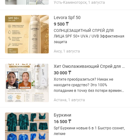
Усть-Каменогорск, 1 августа
можете делать это безопасно и
комфортно, продукция бренда...
Levora Spf 50
9 500 ₸
СОЛНЦЕЗАЩИТНЫЙ СПРЕЙ ДЛЯ
ЛИЦА SPF 50+ UVA / UVB Эффективная
защита
Аксу, 1 августа
Хит Омолаживающий Спрей для лица с коллагеном
30 000 ₸
Хотите преобразиться? Никак не
находите средство? Это 100%
попадание в точку без потери времени
и денег на поиски того самого
Астана, 1 августа
средства! Спрей для лица с коллагеном
результат ухоженная сияющая кожа....
Буркини
16 500 ₸
Spf Буркини новые 6 в 1 Быстро сохнет,
легкие