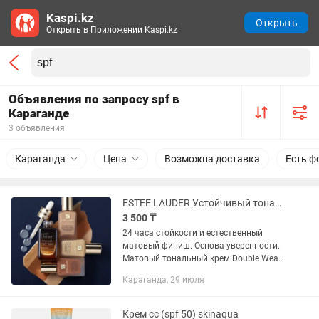
Kaspi.kz
Открыть
Открыть в Приложении Kaspi.kz
Объявления по запросу spf в
Караганде
3 объявления
Караганда
Цена
Возможна доставка
Есть ф
ESTEE LAUDER Устойчивый тональный крем SPF 10 Double Wear
3 500 ₸
24 часа стойкости и естественный
матовый финиш. Основа уверенности.
Матовый тональный крем Double Wear
для безупречного естественного тона с
Караганда, 29 июля
текстурой такой легкой и комфортной,
что вы не поверите в...
Крем сс (spf 50) skinaqua