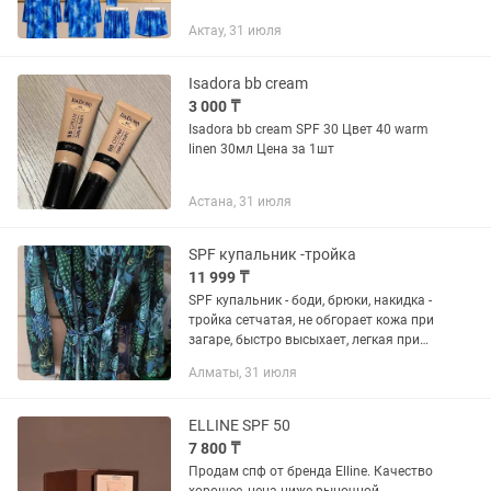
Актау, 31 июля
Isadora bb cream
3 000 ₸
Isadora bb cream SPF 30 Цвет 40 warm
linen 30мл Цена за 1шт
Астана, 31 июля
SPF купальник -тройка
11 999 ₸
SPF купальник - боди, брюки, накидка -
тройка сетчатая, не обгорает кожа при
загаре, быстро высыхает, легкая при
носке. Новый, 46-48 размер,
Алматы, 31 июля
маломерит, для стройных дам, с
маленькой грудью
ELLINE SPF 50
7 800 ₸
Продам спф от бренда Elline. Качество