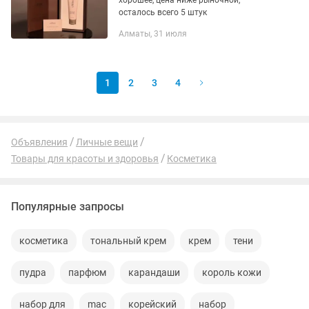
хорошее, цена ниже рыночной,
осталось всего 5 штук
Алматы, 31 июля
1
2
3
4
Объявления
Личные вещи
Товары для красоты и здоровья
Косметика
Популярные запросы
косметика
тональный крем
крем
тени
пудра
парфюм
карандаши
король кожи
набор для
mac
корейский
набор