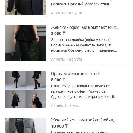
носилась Офисный, деловой стиль —
идеально для работы и встреч 📏
Алматы, 1 августа
Юбка: длина 78 см, талия 66-80 см
(резинка, тянется), бедра 100...
Женский офисный комплект юбка и жилет
8 000 ₸
Элегантная двойка (юбка + жилет)
Размер: 44-46 Абсолютно новая, не
носилась Офисный стиль — идеально
для работы и встреч Юбка: длина 99
Алматы, 1 августа
см, талия 70 см, бедра 93 см, с
удобными карманами Жилет: длина...
Продам женское платье
5 000 ₸
Платье черное школьное вечернее
праздничное в офис. Размер 52.
Одевали один раз на мероприятие. В
идеальном состоянии. С круглым
Актобе, 1 августа
вырезом лодочка и длинными
рукавами, которые декорированы
фонариками....
Женский костюм тройка ( юбка, брюки и костюм)
10 000 ₸
Продаю женский костюм тройку (