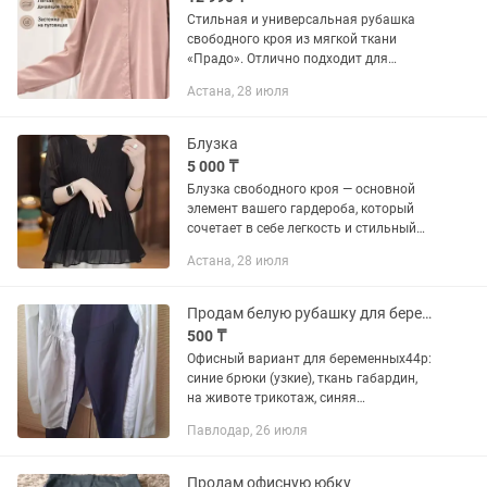
Стильная и универсальная рубашка
свободного кроя из мягкой ткани
«Прадо». Отлично подходит для
повседневной носки, офиса и прогулок.
Астана, 28 июля
Легкий материал приятен к телу, не
сковывает движения и хорошо...
Блузка
5 000 ₸
Блузка свободного кроя — основной
элемент вашего гардероба, который
сочетает в себе легкость и стильный
дизайн. Эта блузка идеально подходит
Астана, 28 июля
для создания повседневных образов,
добавляя нотку...
Продам белую рубашку для беременных
500 ₸
Офисный вариант для беременных44р:
синие брюки (узкие), ткань габардин,
на животе трикотаж, синяя
юбка(карандаш), ткань костюмная на
Павлодар, 26 июля
животе трикотаж, белая рубашка хб в
хорошем состоянии. Для...
Продам офисную юбку