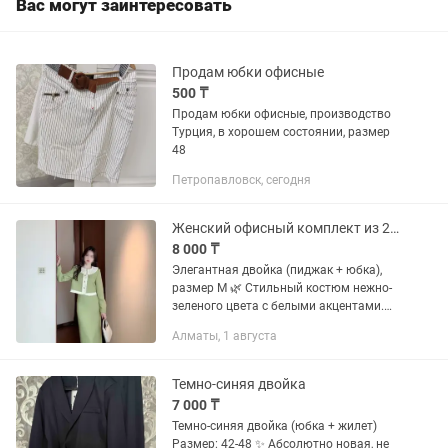
Вас могут заинтересовать
Продам юбки офисные
500 ₸
Продам юбки офисные, производство
Турция, в хорошем состоянии, размер
48
Петропавловск, сегодня
Женский офисный комплект из 2 предметов
8 000 ₸
Элегантная двойка (пиджак + юбка),
размер M 🌿 Стильный костюм нежно-
зеленого цвета с белыми акцентами.
Пиджак: укороченный, с декоративным
Алматы, 1 августа
воротником и золотистыми
пуговицами. Надет всего один раз,...
Темно-синяя двойка
7 000 ₸
Темно-синяя двойка (юбка + жилет)
Размер: 42-48 ✨ Абсолютно новая, не