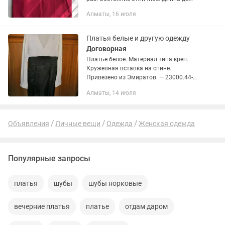
колена, офисный вариант. Удобная
Алматы, 16 июля
посадка
Платья белые и другую одежду
Договорная
Платье белое. Материал типа креп.
Кружевная вставка на спине.
Привезено из Эмиратов. — 23000.44-
46. Платье белое — материал — стрейч.
Алматы, 14 июля
— 5000 Платье коктейльное. — 5000.
Турция. Оливкового цвета....
Объявления
Личные вещи
Одежда
Женская одежда
Популярные запросы
платья
шубы
шубы норковые
вечерние платья
платье
отдам даром