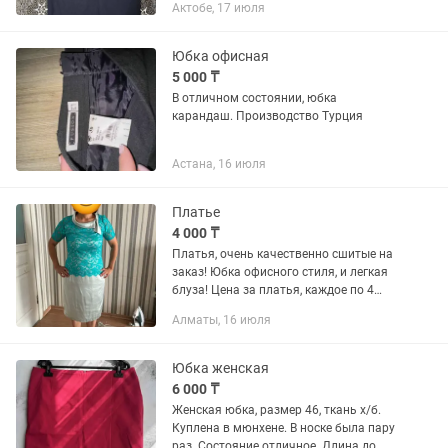
Актобе, 17 июля
Юбка офисная
5 000 ₸
В отличном состоянии, юбка
карандаш. Производство Турция
Астана, 16 июля
Платье
4 000 ₸
Платья, очень качественно сшитые на
заказ! Юбка офисного стиля, и легкая
блуза! Цена за платья, каждое по 4
тыс., юбка 2 тыс, блуза 2 тыс.
Алматы, 16 июля
Юбка женская
6 000 ₸
Женская юбка, размер 46, ткань х/б.
Куплена в мюнхене. В носке была пару
раз. Состояние отличное. Длина до