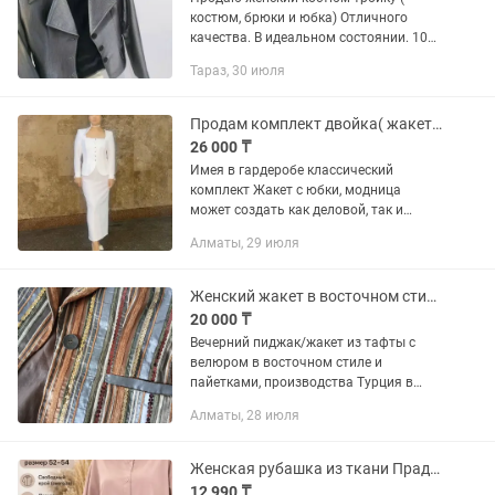
костюм, брюки и юбка) Отличного
качества. В идеальном состоянии. 10
000 тг. Цвет серый. Вариант для
Тараз, 30 июля
офисной одежды, на выход и на
мероприятий. Производство Турция....
Продам комплект двойка( жакет с юбкой) новая
26 000 ₸
Имея в гардеробе классический
комплект Жакет с юбки, модница
может создать как деловой, так и
вечерний образ. Классический жакет с
Алматы, 29 июля
юбки прекрасно вписывается даже в
самый строгий офисный дресс-код....
Женский жакет в восточном стиле
20 000 ₸
Вечерний пиджак/жакет из тафты с
велюром в восточном стиле и
пайетками, производства Турция в
отличном состоянии. Размер 44, длина
Алматы, 28 июля
по спинке 63 см. Элегантный пиджачок
в модную полоску, преобразит...
Женская рубашка из ткани Прадо, размер 52/54
12 990 ₸