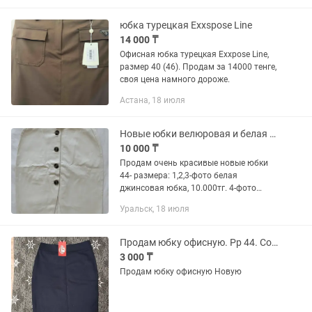
к любой одежде. Отлично сидит...
юбка турецкая Exxspose Line
14 000 ₸
Офисная юбка турецкая Exxpose Line,
размер 40 (46). Продам за 14000 тенге,
своя цена намного дороже.
Астана, 18 июля
Новые юбки велюровая и белая джинсовая, 44р.
10 000 ₸
Продам очень красивые новые юбки
44- размера: 1,2,3-фото белая
джинсовая юбка, 10.000тг. 4-фото
черная велюровая юбка, совсем без
Уральск, 18 июля
разреза, 10.000. 5-фото темносиняя
офисная юбка, одевалась 1 раз,...
Продам юбку офисную. Рр 44. Состояние новое
3 000 ₸
Продам юбку офисную Новую