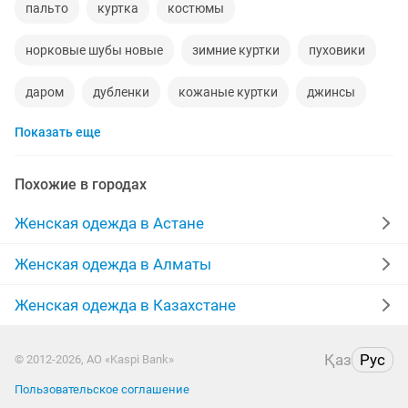
пальто
куртка
костюмы
норковые шубы новые
зимние куртки
пуховики
даром
дубленки
кожаные куртки
джинсы
Показать еще
шубы мутон
выпускные платья
жилетки
меха
производство
куртки женские
Похожие в городах
пальто женские
меховые жилетки
халаты
Женская одежда в Астане
платья на прокат
брюки
женская
Женская одежда в Алматы
зимние пуховики
кардиган
одежда
Женская одежда в Казахстане
дубленки женские
парка куртка
юбка
Қаз
Рус
© 2012-2026, АО «Kaspi Bank»
пиджаки
кофты
отдадим
Пользовательское соглашение