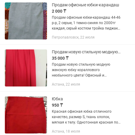
Продам офисные юбки-карандаш
2 000 ₸
Продам офисные юбки-карандаш 44-46
р-р, 2 серые, 1 темно-синяя по 2000тг
каждая, серый костюм тройка пиджак,
юбка, брюки - клеш от бедра за 5000тг,
Петропавловск, 22 июля
теплые светло-серые брюки клеш от
бедра за 10000тг
Продам новую стильную модную юбку!
35 000 ₸
Продам новую стильную модную
женскую юбку кораллового
необычного цвета! Офисный и
повседневный стиль! Производство
Астана, 22 июля
Турция. Кто любит яркие и необычные
вещи- пишите!
Юбка
950 ₸
Красная офисная юбка отличного
качество, размер S, ткань хлопок,
мягкая к телу. Однотонная красная по
1000тг Трапецевидная шифоновая
Астана, 18 июля
юбка с цветочным принтом. Подойдет