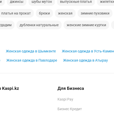
и
джинсы
шубы мутон
выпускные платья
жилетк
платья на прокат
брюки
женская
зимние пуховики
тдадим
дубленки натуральные
женские зимние куртки
Женская одежда в Шымкенте
Женская одежда в Усть-Камен
е
Женская одежда в Павлодаре
Женская одежда в Атырау
 Kaspi.kz
Для Бизнеса
Kaspi Pay
Бизнес Кредит