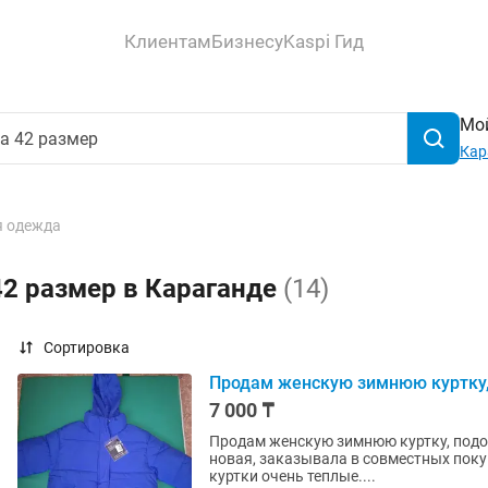
Клиентам
Бизнесу
Kaspi Гид
Мой
Кар
 одежда
42 размер в Караганде
(14)
Сортировка
Продам женскую зимнюю куртку,
7 000 ₸
Продам женскую зимнюю куртку, подой
новая, заказывала в совместных покуп
куртки очень теплые....