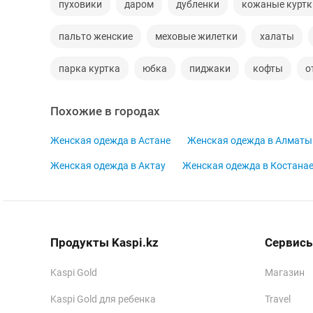
пуховики
даром
дубленки
кожаные куртк
пальто женские
меховые жилетки
халаты
парка куртка
юбка
пиджаки
кофты
о
Похожие в городах
Женская одежда в Астане
Женская одежда в Алматы
Женская одежда в Актау
Женская одежда в Костана
Продукты Kaspi.kz
Сервисы
Kaspi Gold
Магазин
Kaspi Gold для ребенка
Travel