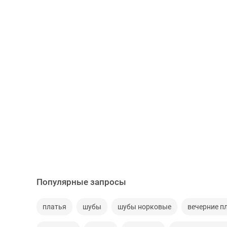
Популярные запросы
платья
шубы
шубы норковые
вечерние п