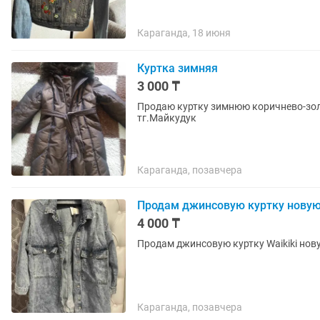
Караганда, 18 июня
Куртка зимняя
3 000 ₸
Продаю куртку зимнюю коричнево-золо
тг.Майкудук
Караганда, позавчера
Продам джинсовую куртку нову
4 000 ₸
Продам джинсовую куртку Waikiki нов
Караганда, позавчера