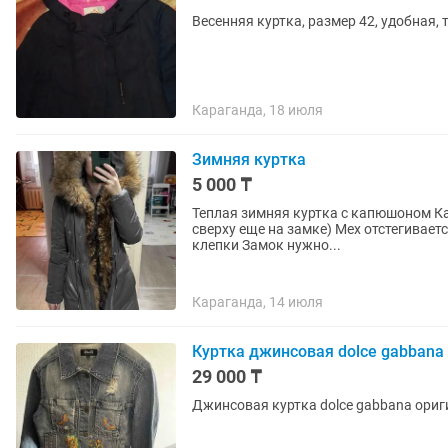
Весенняя куртка, размер 42, удобная, 
Караганда, 18 июля
Зимняя куртка
5 000 ₸
Теплая зимняя куртка с капюшоном Капюшон не отстегивается Двойные карманы (простой, и
сверху еще на замке) Мех отстегивается полностью, он на пуговицах Куртка на замке, сверху
клепки Замок нужно...
Караганда, 14 июля
Куртка джинсовая dolce gabbana
29 000 ₸
Джинсовая куртка dolce gabbana ориг