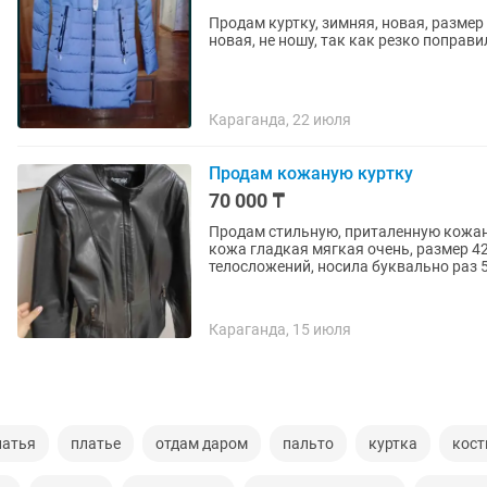
Продам куртку, зимняя, новая, размер 
новая, не ношу, так как резко поправ
Караганда, 22 июля
Продам кожаную куртку
70 000 ₸
Продам стильную, приталенную кожа
кожа гладкая мягкая очень, размер 4
телосложений, носила буквально раз 5
Караганда, 15 июля
латья
платье
отдам даром
пальто
куртка
кос