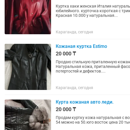
Куртка хаки женская Италия натураль
юбилейного. курточка короткая с три
Красная 10.000 у натуральная...
Караганда, сегодня
Кожаная куртка Estimo
20 000 ₸
Продаю стильную приталенную кожаную
Натуральная кожа, приталенный фасон,
потертостей и дефектов....
Караганда, сегодня
Курта кожаная авто леди.
20 000 ₸
Продам куртку кожа натуральная с во
54 можно на 50.юго восток цена 20 ты