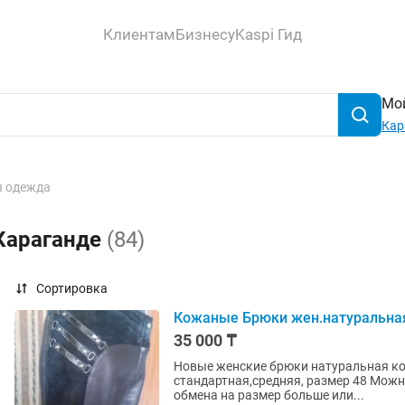
Клиентам
Бизнесу
Kaspi Гид
Мой
Кар
 одежда
 Караганде
(84)
Сортировка
Кожаные Брюки жен.натуральна
35 000 ₸
Новые женские брюки натуральная ко
стандартная,средняя, размер 48 Можн
обмена на размер больше или...