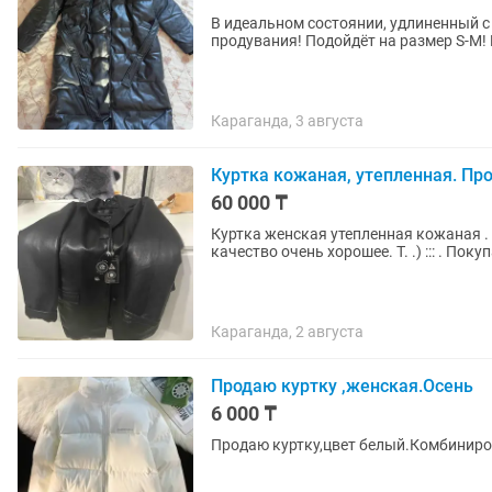
В идеальном состоянии, удлиненный с 
продувания! Подойдёт на размер S-M! 
Караганда, 3 августа
Куртка кожаная, утепленная. Про
60 000 ₸
Куртка женская утепленная кожаная . 
качество очень хорошее. Т. .) ::: . Пок
Караганда, 2 августа
Продаю куртку ,женская.Осень
6 000 ₸
Продаю куртку,цвет белый.Комбинир