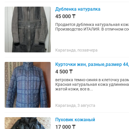
Дубленка натуралка
45 000 ₸
Продается дубленка натуральная кожа 
Производство ИТАЛИЯ. В отличном со
Караганда, позавчера
Курточки жен, разные,размер 44,
4 500 ₸
ветровка темно-синяя в клеточку разм
Красная натуральная кожа удлиненная
жатой кожи, все в...
Караганда, 3 августа
Пуховик кожаный
17 000 ₸