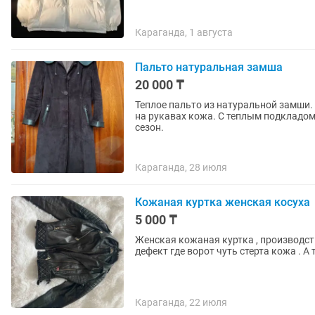
Караганда, 1 августа
Пальто натуральная замша
20 000 ₸
Теплое пальто из натуральной замши.
на рукавах кожа. С теплым подкладом
сезон.
Караганда, 28 июля
Кожаная куртка женская косуха
5 000 ₸
Женская кожаная куртка , производств
дефект где ворот чуть стерта кожа . А
Караганда, 22 июля