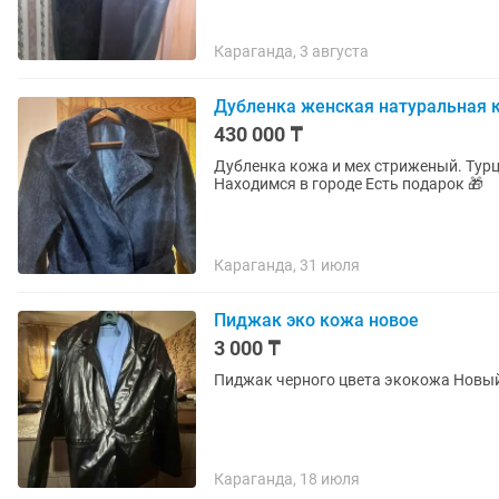
Караганда, 3 августа
Дубленка женская натуральная к
430 000 ₸
Дубленка кожа и мех стриженый. Турция Двусторонняя В хорошем состоянии. Прямо
Находимся в городе Есть подарок 🎁
Караганда, 31 июля
Пиджак эко кожа новое
3 000 ₸
Караганда, 18 июля