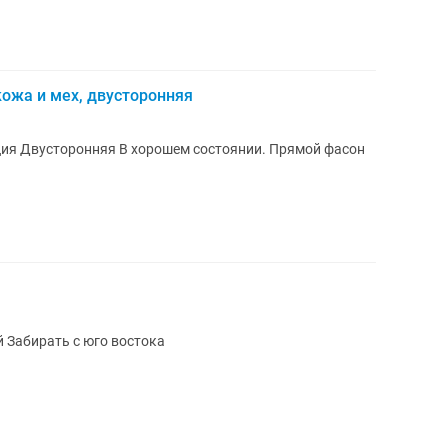
ожа и мех, двусторонняя
й фасон
Пиджак черного цвета экокожа Новый Забирать с юго востока