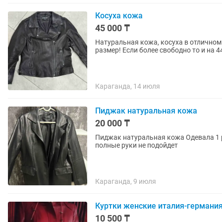
Косуха кожа
45 000 ₸
Натуральная кожа, косуха в отличном
размер! Если более свободно то и на 4
Караганда, 14 июля
Пиджак натуральная кожа
20 000 ₸
Пиджак натуральная кожа Одевала 1 раз , не мой стиль Идеальное состояние Размер 48-50 На
полные руки не подойдет
Караганда, 9 июля
Куртки женские италия-германия 
10 500 ₸