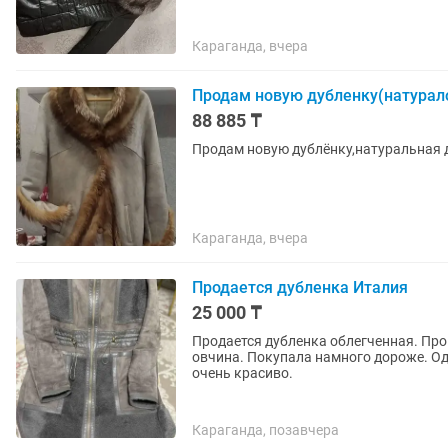
Караганда, вчера
Продам новую дубленку(натурал
88 885 ₸
Продам новую дублёнку,натуральная 
Караганда, вчера
Продается дубленка Италия
25 000 ₸
Продается дубленка облегченная. Про
овчина. Покупала намного дороже. Од
очень красиво.
Караганда, позавчера