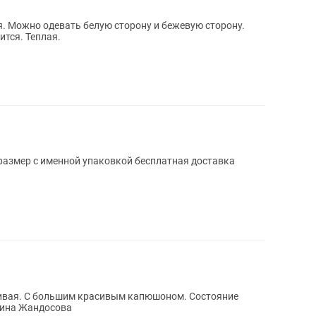
я. Можно одевать белую сторону и бежевую сторону.
ится. Теплая.
размер с именной упаковкой бесплатная доставка
асивая. С большим красивым капюшоном. Состояние
аина Жандосова