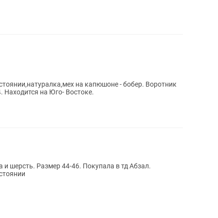
остоянии,натуралка,мех на капюшоне - бобер. Воротник
. Находится на Юго- Востоке.
и шерсть. Размер 44-46. Покупала в тд Абзал.
стоянии