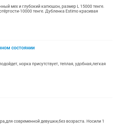
чный мех и глубокий капюшон, размер L 15000 тенге.
потёртости-10000 тенге. Дубленка Estimo красивая
ичном состоянии
подойдет, норка присутствует, теплая, удобная,легкая
ра,для современной девушки,без возраста. Носили 1