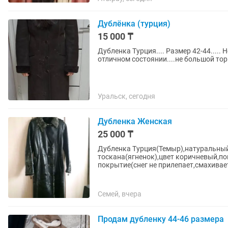
Дублёнка (турция)
15 000 ₸
Дубленка Турция.... Размер 42-44..... 
отличном состоянии....не большой торг
Уральск, сегодня
Дубленка Женская
25 000 ₸
Дубленка Турция(Темыр),натуральный
тоскана(ягненок),цвет коричневый,п
покрытие(снег не прилепает,смахивает
Семей, вчера
Продам дубленку 44-46 размера