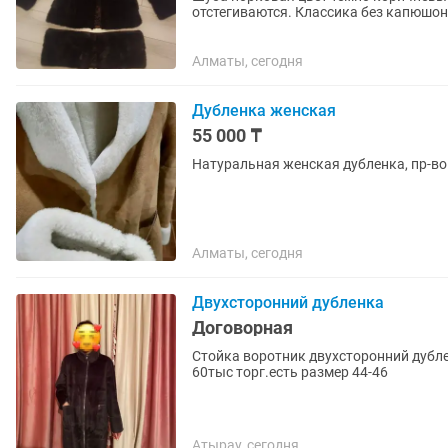
отстегиваются. Классика без капюшона
велотренажер либо хороший...
Алматы, сегодня
Дубленка женская
55 000 ₸
Натуральная женская дубленка, пр-во 
Алматы, сегодня
Двухсторонний дубленка
Договорная
Стойка воротник двухсторонний дубле
60тыс торг.есть размер 44-46
Атырау, сегодня