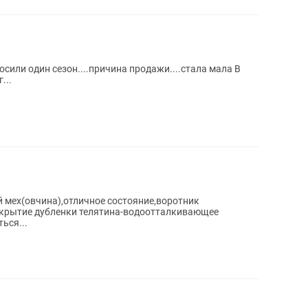
Носили один сезон....причина продажи....стала мала В
...
 мех(овчина),отличное состояние,воротник
окрытие дубленки телятина-водоотталкивающее
ься...