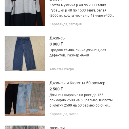
Кофта мужские р 48 по 2000 тенге.
Рубашки р 48 по 1500 тенге, белая
-2000тн. кофта черная р 48 череп-4000
тн. Кофта синяя на пуговицах-2000
Караганда, сегодня
тенге. Куртка джинсах размер 48-7000
тн, размер 50-5000 тн....
Джинсы
8 000 ₸
Продаю тёмно- синие джинсы, без
дефектов. Размер 46-48
Алматы, вчера
Джинсы и Кюлоты 50 размер
2 500 ₸
Джинсы широкие на рост до 165
примерно 2500 на 50 размер, Кюлоты
в клетку 2500 на 50 размер брючки
черные ткань лён 3500 примерно 48
Караганда, вчера
размер
джинсы