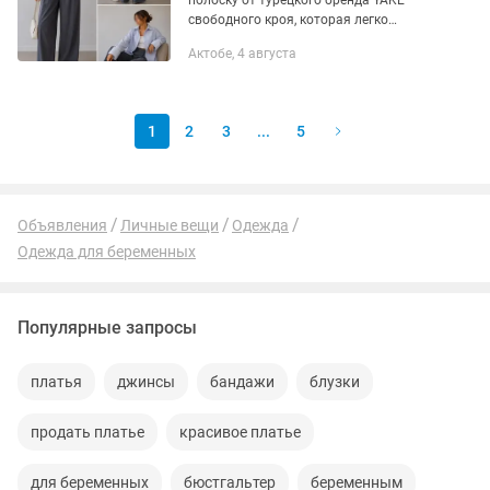
полоску от турецкого бренда YAKE
свободного кроя, которая легко
впишется в любой гардероб.
Актобе, 4 августа
Выполнена в актуальном дизайне с
вертикальной полоской, визуально...
1
2
3
...
5
Объявления
Личные вещи
Одежда
Одежда для беременных
Популярные запросы
платья
джинсы
бандажи
блузки
продать платье
красивое платье
для беременных
бюстгальтер
беременным