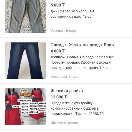
5 000 ₸
джинсы серые в хорошем
состоянии.размер 48-50
Уральск, вчера
Одежда . Женская одежда. Брюки.
4 000 ₸
Джинсы . Новые. Не подошёл размер,
поэтому продаю. Удобная высокая
посадка, клёш, ткань стрейч. Цвет -
тёмно-голубой. На рост 166-167.
Костанай, вчера
Размер 46-48. Подшивать не надо.
Женский двойка
12 000 ₸
Продам женскую двойку
комбинированный с джинса
производство Турция 46/48/50
Шымкент, вчера