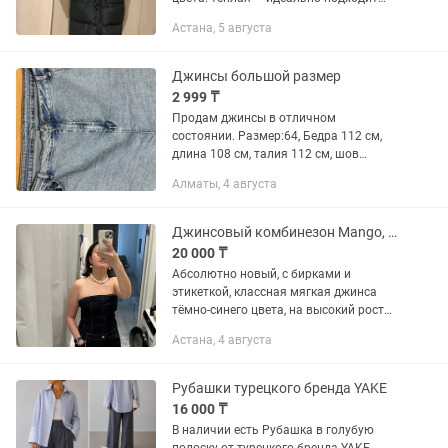
.Универсальный фасон: легко
Астана, 5 августа
сочетается и с джинсами, и с платьем.
Состояние отличное, без...
Джинсы большой размер
2 999 ₸
Продам джинсы в отличном
состоянии. Размер:64, Бедра 112 см,
длина 108 см, талия 112 см, шов
сидения 48 см. ширина низа 29см.
Алматы, 4 августа
Самовывоз с Самал-2. Дом 76.
Джинсовый комбинезон Mango, размер L
20 000 ₸
Абсолютно новый, с бирками и
этикеткой, классная мягкая джинса
тёмно-синего цвета, на высокий рост
подойдет. Размер L, 46-48 примерно.
Астана, 4 августа
Цена окончательная.
Рубашки турецкого бренда YAKE
16 000 ₸
В наличии есть Рубашка в голубую