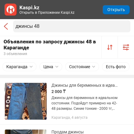
Kaspi.kz
Открыть
Открыть в Приложении Kaspi.kz
Объявления по запросу джинсы 48 в
Караганде
3 объявления
Караганда
Цена
Состояние
Есть фото
Джинсы для беременных в идеальном состоянии
2 000 ₸
Джинсы для беременных в идеальном
состоянии. Подойдут примерно на 42-
48 размеры. Синие тонкие - 2000 тг,
серые более плотные - 3000 тг. На рост
Караганда, 4 августа
до 165-170 см. Нужно мерить.
Продам джинсы