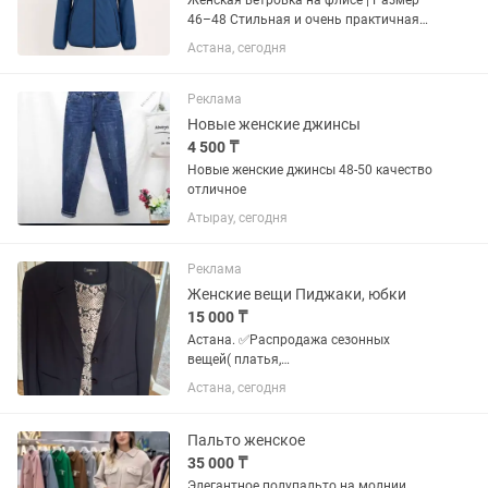
Женская ветровка на флисе | Размер
46–48 Стильная и очень практичная
женская ветровка в красивом сине-
Астана, сегодня
бирюзовом цвете. Отлично подходит
для прохладной весны, осени и
летних...
Реклама
Новые женские джинсы
4 500 ₸
Новые женские джинсы 48-50 качество
отличное
Атырау, сегодня
Реклама
Женские вещи Пиджаки, юбки
15 000 ₸
Астана. ✅Распродажа сезонных
вещей( платья,
футболки,сарафаны,костюмы,топы,
Астана, сегодня
блузки , юбки, и мн.др) ✅Продаются
стильные женские пиджаки. Отличные
базовые модели для делового,
Пальто женское
классического или...
35 000 ₸
Элегантное полупальто на молнии