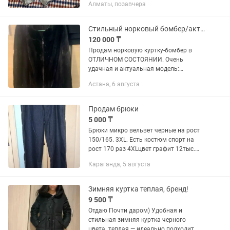
Алматы, позавчера
Стильный норковый бомбер/актуальная модель
120 000 ₸
Продам норковую куртку-бомбер в
ОТЛИЧНОМ СОСТОЯНИИ. Очень
удачная и актуальная модель:
свободный крой, воротник-стойка, на
Астана, 6 августа
резинке снизу. Мех густой, блестящий,
мездра мягкая. Состояние:
Идеальное,...
Продам брюки
5 000 ₸
Брюки микро вельвет черные на рост
150/165. 3XL. Есть костюм спорт на
рост 170 раз 4XLцвет графит 12тыс.
Куртки серая раз.48.6тыс.синяя р.52
Караганда, 5 августа
10тыс. Джинсы 4XL. На рост 175.
Пришахтинск.
Зимняя куртка теплая, бренд!
9 500 ₸
Отдаю Почти даром) Удобная и
стильная зимняя куртка черного
цвета. теплая — идеально подходит