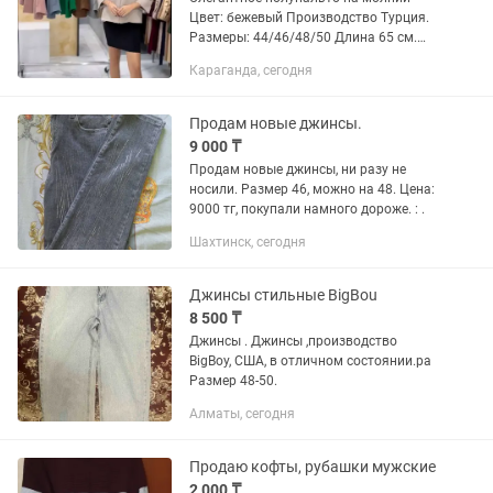
Цвет: бежевый Производство Турция.
Размеры: 44/46/48/50 Длина 65 см.
Ткань: Итальянский жаккард
Караганда, сегодня
Подкладка: 100 % сатин Состав: 61%
Pes, 34% Vis., 5 % Er. Сезон:...
Продам новые джинсы.
9 000 ₸
Продам новые джинсы, ни разу не
носили. Размер 46, можно на 48. Цена:
9000 тг, покупали намного дороже. : .
Шахтинск, сегодня
Джинсы стильные BigBou
8 500 ₸
Джинсы . Джинсы ,производство
BigBoy, США, в отличном состоянии.ра
Размер 48-50.
Алматы, сегодня
Продаю кофты, рубашки мужские
2 000 ₸