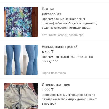
Платья
Договорная
Продам разные женские вещи(
платья,футболки,юбки,костюм,джинсы,
водолазки),состояние идеальное,
размер 46- 48. Цена договорная.
Усть-Каменогорск, позавчера
Новые джинсы р46-48
5 500 ₸
Продам новые джинсы. Рр 46-48. На
рост до 160.
Тараз, позавчера
Джинсы женские
1 000 ₸
Шорты размер S, Джинсы Colin’s 46-48
размер качество супер и джинсы манго
в подарок