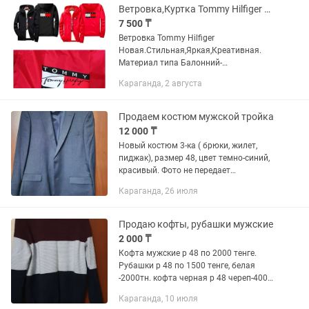
Ветровка,Куртка Tommy Hilfiger Новые Стильные,ВодоСтойкая,, Креатив.
7 500 ₸
Ветровка Tommy Hilfiger
Новая.Стильная,Яркая,Креативная.
Материал типа Балонний-
плащевка,Водостойкая,Непромокаема
Караганда, 2 августа
я. Сезон:Лето-Весна-Осень. Тонкая как
Спортивка. Новая в упаковке. Цена...
Продаем костюм мужской тройка
12 000 ₸
Новый костюм 3-ка ( брюки, жилет,
пиджак), размер 48, цвет темно-синий,
красивый. Фото не передает
оригинальный цвет. Цена 12000 тн.
Караганда, 26 июля
Штаны бежевые р 50 , цена 3000 тн.
Брюки синие р 48 новые, цена...
Продаю кофты, рубашки мужские
2 000 ₸
Кофта мужские р 48 по 2000 тенге.
Рубашки р 48 по 1500 тенге, белая
-2000тн. кофта черная р 48 череп-4000
тн. Кофта синяя на пуговицах-2000
Караганда, 10 июля
тенге. Куртка джинсах размер 48-7000