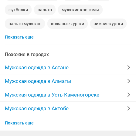
футболки
пальто
мужские костюмы
пальто мужское
кожаные куртки
зимние куртки
Показать еще
джинсы мужские
берцы
одежда
рубашки
кожаные куртки мужские
дубленки
пуховики
Похожие в городах
ветровки
форма
спортивный костюм мужской
Мужская одежда в Астане
джинсы
пиджак мужской
спортивные костюмы
Мужская одежда в Алматы
adidas
мужские пуховики
мужские шубы
Мужская одежда в Усть-Каменогорске
норковые шапки
комбинезон
брюки
Мужская одежда в Актобе
Мужская одежда в Актау
кожаные
пиджаки
худи
жилетки
кофты
Показать еще
Мужская одежда в Таразе
плащ мужской
брюки мужские