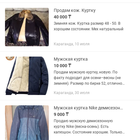
тн, размер 50-5000 тн....
Продам кож. Куртку
40 000 ₸
Зимняя кож. Куртка размер 48 - 50. В
хорошем состоянии. Мех натуральный
Караганда, 10 июля
Мужская куртка
10 000 ₸
Продам мужскую куртку, новую. По
факту подходит для осени–весны (не
зимняя). Размер по бирке 52, отлично
сидит на 48 (брали на себя — подошла
Караганда, 30 июля
идеально). Состояние новое, без
дефектов. Ни разу не...
Мужская куртка Nike демисезонная (весна/осень)
9 000 ₸
Продаю мужскую демисезонную
куртку Nike (весна-осень). Есть
капюшон. Состояние хорошее. Только
самовывоз. Смотреть и забирать в