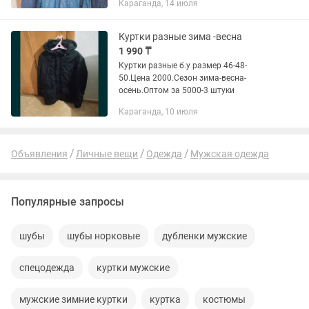
Караганда, 14 июля
Майкудуке (Караганда). Размер – 48-
50. Цвет – голубой и синий. Для...
Куртки разные зима -весна
1 990 ₸
Куртки разные б.у размер 46-48-
50.Цена 2000.Сезон зима-весна-
осень.Оптом за 5000-3 штуки
Караганда, 10 июля
Объявления
Личные вещи
Одежда
Мужская одежда
Популярные запросы
шубы
шубы норковые
дубленки мужские
спецодежда
куртки мужские
мужские зимние куртки
куртка
костюмы