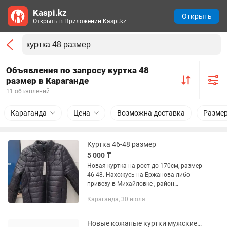
Kaspi.kz
Открыть
Открыть в Приложении Kaspi.kz
Объявления по запросу куртка 48
размер в Караганде
11 объявлений
Караганда
Цена
Возможна доставка
Разме
Куртка 46-48 размер
5 000 ₸
Новая куртка на рост до 170см, размер
46-48. Нахожусь на Ержанова либо
привезу в Михайловке , район
Школьник. Так же можем привезти в
Караганда, 30 июля
Темиртау.
Новые кожаные куртки мужские с натуральным мехом размер 48