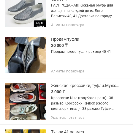
РАСПРОДАЖА!!! Кожаная обувь для
женщин на каждый день. Лето..
Размеры 40, 41 Доставка по городу
Алматы Пишите сюда или на #слипоны
Алматы, позавчера
#кроссовки #туфли #лоферы
Продам туфли
20 000 ₸
Продам новые туфли размер 40-41
Алматы, позавчера
Женская кроссовки, туфли.Мужские туфли
3 000 ₸
Кроссовки Nike (голубого цвета) - 38
размер Кроссовки Reebok (серого
цвета, оригинал) - 38 размер Туфли
мужские ( кожаные)- 41 Белые
Уральск, позавчера
босоножки (кожаные )- 37 Кроссовки
adidas - 38 Коричневые...
Туфли 41 размер