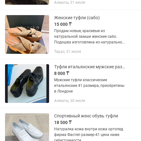
Алматы, 31 июля
Женские туфли (сабо)
15 000 ₸
Продам новые, красивые из
натуральной замши женские сабо.
Подошва изготовлена из натуральной
пробки, размер заявлен 41, маломерит,
Тараз, 31 июля
подходит на 40 размер ноги. Высота
подошвы 9 см. Ни разу не одевала....
Туфли итальянские мужские размер 41
8 000 ₸
Мужские туфли классические
итальянские 41 размера, приобретены
в Лондоне
Алматы, 30 июля
Спортивный женс обувь туфли
18 500 ₸
Натуралка кожа внутри кожа ортопед
фирма Фастеп размер-41 цена ниже
себестоимости