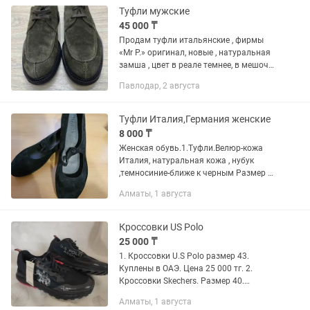
Туфли мужские
45 000 ₸
Продам туфли итальянские , фирмы
«Mr P.» оригинал, новые , натуральная
замша , цвет в реале темнее, в мешочке
запасные шнурки, куплены в
Павлодар, 2 августа
европейском интернет- магазине.
Размер 41 ЦЕНА 45 000 тг,...
Туфли Италия,Германия женские
8 000 ₸
Женская обувь.1.Туфли.Велюр-кожа
Италия, натуральная кожа , нубук
,темносиние-ближе к черным Размер 8
(40-41)- 8000тг 2 Туфли Германия.
Алматы, 1 августа
Кожа, под медь цвет. Размер (40-41) -
8000 тг
Кроссовки US Polo
25 000 ₸
1. Кроссовки U.S Polo размер 43.
Куплены в ОАЭ. Цена 25 000 тг. 2.
Кроссовки Skechers. Размер 40.
Куплены в ОАЭ. Цена 25 000 тг 3.
Алматы, 1 августа
Туфли мужские бу 41 размер. Цена 3