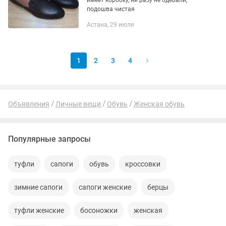
имеет коробку, ни разу не одевали,
подошва чистая
Астана, 29 июля
1
2
3
4
Объявления
Личные вещи
Обувь
Женская обувь
Популярные запросы
туфли
сапоги
обувь
кроссовки
зимние сапоги
сапоги женские
берцы
туфли женские
босоножки
женская