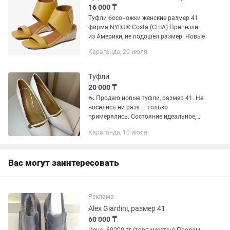
16 000 ₸
Туфли босоножки женские размер 41
фирма NYDJ® Costa (США) Привезли
из Америки, не подошел размер. Новые
Караганда, 20 июля
Туфли
20 000 ₸
👠 Продаю новые туфли, размер 41. Не
носились ни разу — только
примерялись. Состояние идеальное,
без каких-либо дефектов. Отличный
Караганда, 10 июля
вариант для любого случая. По всем
вопросам пишите в личные
сообщения.
Вас могут заинтересовать
Реклама
Alex Giardini, размер 41
60 000 ₸