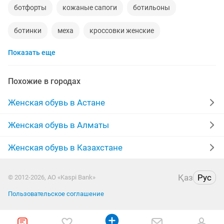
ботфорты
кожаные сапоги
ботильоны
ботинки
меха
кроссовки женские
Показать еще
новые женские
женская обувь
ра
сапоги новые
сапоги резиновые
новые зимние
Похожие в городах
полусапожки
кеды
сапоги зимние новые
Женская обувь в Астане
кожаные
туфли на каблуках
лодочки
Женская обувь в Алматы
обувь новая
сапоги замшевые
шлепки
Женская обувь в Казахстане
adidas
nike
резиновые
Қаз
Рус
© 2012-2026, АО «Kaspi Bank»
женские зимние сапоги
louis vuitton
валенки
Пользовательское соглашение
обувь ортопедическая
новая кожаная