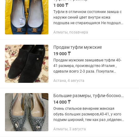
1 000 ₸
Туфли в отличном состоянии замша с
наружи синий цвет внутри кожа
подошва не стирающаяся Не подошли
по глубине пятки находится Тастак2
Алматы, позавчера
Продам туфли мужские
19 000 ₸
Продам мужские замшевые туфли 40-
41 размера, производство Италия ,
одевали всего 2-3 раза. Покупали
дорого. Состояние новых. Удобные,
Астана, 4 августа
мягкие, стильные
Большие размеры, туфли-босоножки с острым носом, 41
14 000 ₸
Очень стильное вечернее женская
обувь больших размеров,40-41, у кого
подъем широкий, тем как раз ,обделен
стеклянными бусинками, каблук
Алматы, 3 августа
высотой 9 см(фото /7),
устойчивый.,цвет серебристый .Цена...