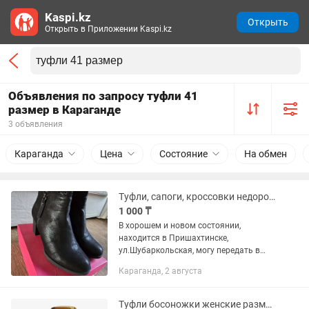
Kaspi.kz
Открыть
Открыть в Приложении Kaspi.kz
Объявления по запросу туфли 41
размер в Караганде
3 объявления
Караганда
Цена
Состояние
На обмен
Туфли, сапоги, кроссовки недорого женская обувь 41 размера
1 000 ₸
В хорошем и новом состоянии,
находится в Пришахтинске,
ул.Шубаркольская, могу передать в
город в район рынка. ТОЛЬКО ПИШИТЕ
Караганда, 2 августа
неудобно говорить) Рассмотрю обмен.
Цену уточняйте, продам дешево, чтобы
не...
Туфли босоножки женские размер 41(США)