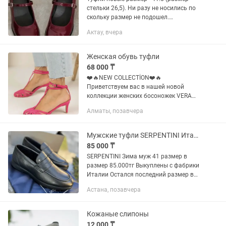
стельки 26,5). Ни разу не носились по
скольку размер не подошел.
Комфортные и удобные в носке,
Актау, вчера
идеальной высоты каблук не слишком
высокий и не слишком маленький
Женская обувь туфли
68 000 ₸
❤️🔥NEW COLLECTİON❤️🔥
Приветствуем вас в нашей новой
коллекции женских босоножек VERA
снаружи эко, а внутри натуральные!
Алматы, позавчера
Эти босоножки сочетают в себе
элегантный внешний вид. Они
выглядят прекрасно....
Мужские туфли SERPENTINI Италия Зима 41 размер
85 000 ₸
SERPENTINI Зима муж 41 размер в
размер 85.000тг Выкуплены с фабрики
Италии Остался последний размер в
наличии
Астана, позавчера
Кожаные слипоны
12 000 ₸