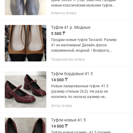
Цена: 60000 тг (торг уместен) Продам
новые классические мужские туфли
Alex Giardini Бренд: Alex Giardini (Italy
Алматы, вчера
Design) Размер: 41 Цвет: черный
Состояние: Новый В фирменной
коробке. Отлично подойдут...
Туфли 41 р. Модные.
5 500 ₸
Продам новые туфли Taccardi. Размер
41 не маломерка! Дизайн, фасон
современный, модный. ! Возврата,
обмена нет! Самовывоз мкрн. Каратал
Талдыкорган, вчера
55. ! Бесплатная доставка по мкрн.
Каратал! Материалы:...
Туфли бордовые 41.5
14 000 ₸
Новые лакированные туфли- 41.5
(размер стельки 26,5). Ни разу не
носились по скольку размер не
подошел. Комфортные и удобные в
Актау, вчера
носке, идеальной высоты каблук не
слишком высокий и не слишком
маленький
Туфли новые 41.5
14 000 ₸
Туфли новые размер - 41.5 (размер