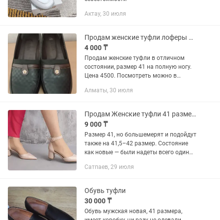
Актау, 30 июля
Продам женские туфли лоферы 41 размер
4 000 ₸
Продам женские туфли в отличном
состоянии, размер 41 на полную ногу.
Цена 4500. Посмотреть можно в
районе Абая Алтынсарина
Алматы, 30 июля
Продам Женские туфли 41 размер, состояние новых
9 000 ₸
Размер 41, но большемерят и подойдут
также на 41,5–42 размер. Состояние
как новые — были надеты всего один
раз. Удобные, устойчивый каблук 5 см,
Сатпаев, 29 июля
стелька из натуральной кожи, верх из
экозамши....
Обувь туфли
30 000 ₸
Обувь мужская новая, 41 размера,