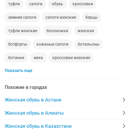
туфли
сапоги
обувь
кроссовки
зимние сапоги
сапоги женские
берцы
туфли женские
босоножки
женская
ботфорты
кожаные сапоги
ботильоны
ботинки
меха
кроссовки женские
Показать еще
новые женские
женская обувь
ра
сапоги резиновые
новые зимние
полусапожки
Похожие в городах
кеды
сапоги зимние новые
кожаные
Женская обувь в Астане
туфли на каблуках
лодочки
обувь новая
Женская обувь в Алматы
сапоги замшевые
шлепки
adidas
резиновые
Женская обувь в Казахстане