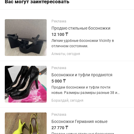
Вас могут заинтересовать
Реклама
Продаю стильные босоножки
12 100 ₸
Легкие удобные босоножки Vicinity в
отличном состоянии.
Алматы, сегодня
Реклама
Босоножки и туфли продаются
5 000 ₸
Продам босоножки и туфли почти
новые. Размеры размеры разные 38 и
39.Отличное качество и
Боралдай, сегодня
стильные.Каждые по 5000тг.Возврата
нет. Самовывоз
Реклама
Босоножки Германия новые
27 770 ₸