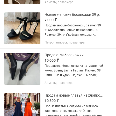
Алматы, позавчера
Новые женские босоножки 39 р.
7 000 ₸
Продам новые босоножки , размер 39
✨ Абсолютно новые, не носились. ✨
Размер: 39. ✨ Удобная колодка и
стильный дизайн. ✨ Подойдут как для
Петропавловск, позавчера
повседневной носки, так и для особых
случаев. Босоножки в...
Продаются босоножки
15 000 ₸
Продаются босоножки из натуральной
кожи. Бренд Sasha Fabiani. Размер 38.
Стильные и удобные, очень мягкие,
идут на среднюю ширину стопы,
Алматы, позавчера
колодка супер, размер в размер
Продам новые платья из хлопкового трикотажа,приятное к телу подходят до 56
10 800 ₸
Новые платья А-силуэта из мягкого
хлопкового трикотажа ✨ Очень
приятные к телу, комфортные и лёгкие