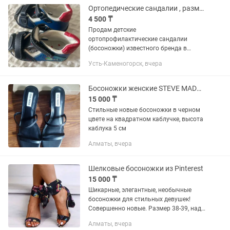
Ортопедические сандалии , размер 19 (кожаная стелька)
4 500 ₸
Продам детские
ортопрофилактические сандалии
(босоножки) известного бренда в
хорошем состоянии. Обувь
Усть-Каменогорск, вчера
разработана с учетом особенностей
развития детской стопы, отлично
подойдет для первых шагов,...
Босоножки женские STEVE MADDEN 39 размер
15 000 ₸
Стильные новые босоножки в черном
цвете на квадратном каблучке, высота
каблука 5 см
Алматы, вчера
Шелковые босоножки из Pinterest
15 000 ₸
Шикарные, элегантные, необычные
босоножки для стильных девушек!
Совершенно новые. Размер 38-39, надо
мерить, каблук 10 см. Комфортные,
Алматы, вчера
легкие, красивые, удобная колодка,