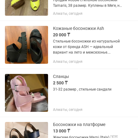
Продам новые стильные босоножки
Tamaris, 38 размер. Куплены в Меге, не
подошел размер.
Алматы, сегодня
Кожаные босоножки Ash
20 000 ₸
Стильные босоножки из натуральной
кожи от бренда ASH — идеальный
вариант на лето и межсезонье.
Актуальный дизайн с массивной
Алматы, сегодня
тракторной подошвой добавляет
характер любому образу — от casual до
более...
Сланцы
2 500 ₸
31-32 размер , стильные сандали
Алматы, сегодня
Босоножки на платформе
13 000 ₸
Женские босоножки Marni (Italy) 🇮🇹