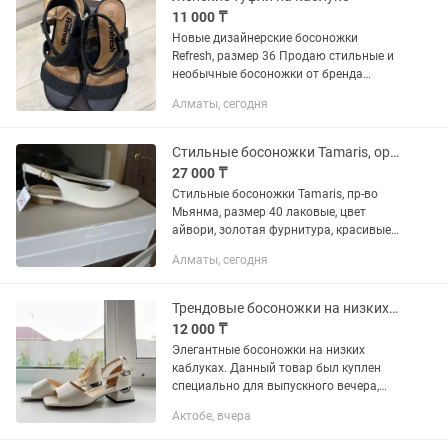
11 000 ₸
Новые дизайнерские босоножки
Refresh, размер 36 Продаю стильные и
необычные босоножки от бренда
Refresh. Абсолютно новые, с биркой!
Алматы, сегодня
Смелый дизайн с оригинальным
каблуком делает эту обувь
настоящим...
Стильные босоножки Tamaris, оригинал.
27 000 ₸
Стильные босоножки Tamaris, пр-во
Мьянма, размер 40 лаковые, цвет
айвори, золотая фурнитура, красивые,
удобные, подойдут для любого
Алматы, сегодня
торжества, усталости в ногах вы не
почувствуете.
Трендовые босоножки на низких каблуках
12 000 ₸
Элегантные босоножки на низких
каблуках. Данный товар был куплен
специально для выпускного вечера,
носила лишь раз. Подходит абсолютно
Актобе, вчера
всем лукам. Очень удобная, красивая ,
стильная и самое главное...