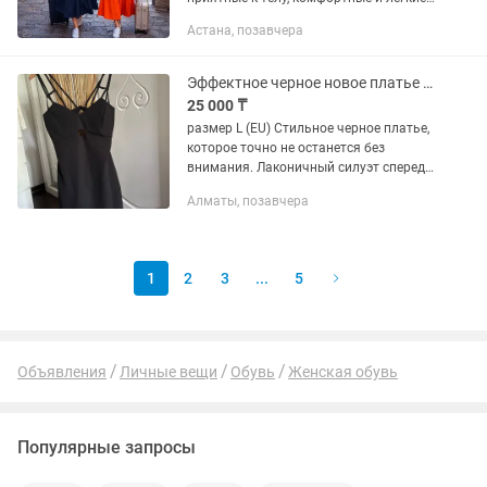
в носке. В наличии 2 цвета: 🍊
Астана, позавчера
мандариновый 🖋 чернильно-синий
Размер универсальный, подойдёт на...
Эффектное черное новое платье с открытой спиной
25 000 ₸
размер L (EU) Стильное черное платье,
которое точно не останется без
внимания. Лаконичный силуэт спереди
и эффектная открытая спина с
Алматы, позавчера
изящными переплетениями тонких
бретелей создают дорогой и очень...
1
2
3
...
5
Объявления
Личные вещи
Обувь
Женская обувь
Популярные запросы