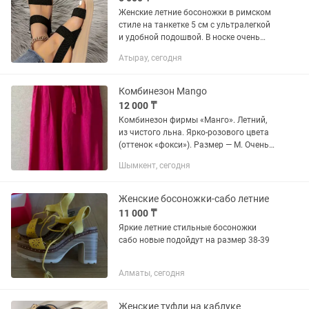
Женские летние босоножки в римском
стиле на танкетке 5 см с ультралегкой
и удобной подошвой. В носке очень
удобные и мягкие. Подойдут как под
Атырау, сегодня
платье так и под брюки. 36-37р, 38-39
размеры
Комбинезон Mango
12 000 ₸
Комбинезон фирмы «Манго». Летний,
из чистого льна. Ярко-розового цвета
(оттенок «фокси»). Размер — М. Очень
удобный и стильный летний вариант
Шымкент, сегодня
из натурального льна, который
отлично дышит и дарит...
Женские босоножки-сабо летние
11 000 ₸
Яркие летние стильные босоножки
сабо новые подойдут на размер 38-39
Алматы, сегодня
Женские туфли на каблуке