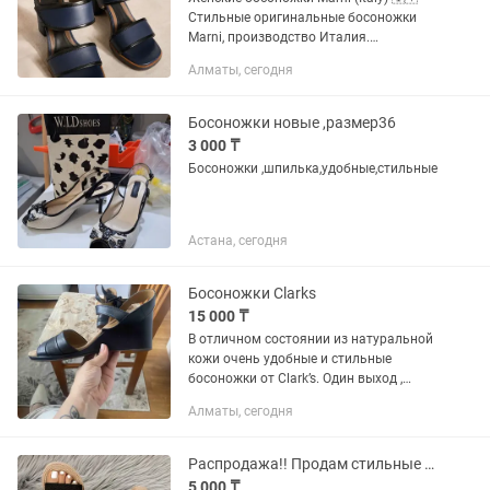
Стильные оригинальные босоножки
Marni, производство Италия.
Лаконичный дизайн и благородный
Алматы, сегодня
темно-синий цвет делают эту модель
универсальной — идеально
сочетается...
Босоножки новые ,размер36
3 000 ₸
Босоножки ,шпилька,удобные,стильные
Астана, сегодня
Босоножки Clarks
15 000 ₸
В отличном состоянии из натуральной
кожи очень удобные и стильные
босоножки от Clark’s. Один выход ,
размер 37-38
Алматы, сегодня
Распродажа!! Продам стильные женские легкие летние босоножки на танкетке.
5 000 ₸