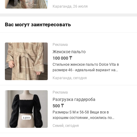
Караганда, 26 июля
Вас могут заинтересовать
Реклама
Женское пальто
100 000 ₸
Стильное женское пальто Dolce Vita в
размере 46 - идеальный вариант на
осень и весну. • Состав: 70% чистая
Караганда, сегодня
шерсть, 20% альпака, 10% вискоза •
Мягкое, тёплое и очень приятное к телу
• Красивый...
Реклама
Разгрузка гардероба
500 ₸
Размеры S M и 56-58 Вещи все в
хорошем состоянии , носились по
одному разу От 500 до 5000 тысяч
Семей, сегодня
Вещей много