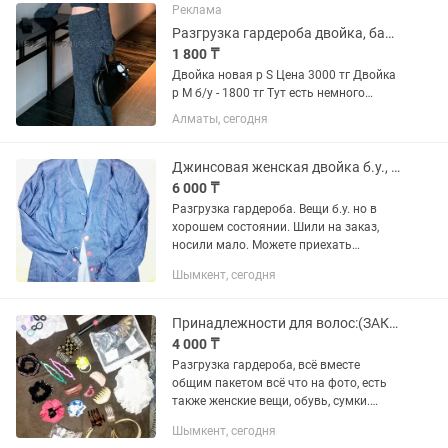
Реклама
Разгрузка гардероба двойка, балетки
1 800 ₸
Двойка новая р S Цена 3000 тг Двойка
р M б/у - 1800 тг Тут есть немного
пятно от утюга. Из за цена такая.
Алматы, сегодня
Ботинки одна новая вторая б/у р 38
Цены новая 3000 тг б/у 2500тг
Слипоны р - 39 Цена 2000...
Джинсовая женская двойка б.у., сшитая на заказ, 46-52р
6 000 ₸
Разгрузка гардероба. Вещи б.у. но в
хорошем состоянии. Шили на заказ,
носили мало. Можете приехать
померить или попросить замерить
Шымкент, сегодня
ширину и длину вещей. Юбка сзади с
разрезом, длина миди, ниже колен,...
Принадлежности для волос:(ЗАКОЛКИ)б.у. общим пакетом недорого
4 000 ₸
Разгрузка гардероба, всё вместе
общим пакетом всё что на фото, есть
также женские вещи, обувь, сумки.
Много новых невидимок.
Шымкент, сегодня