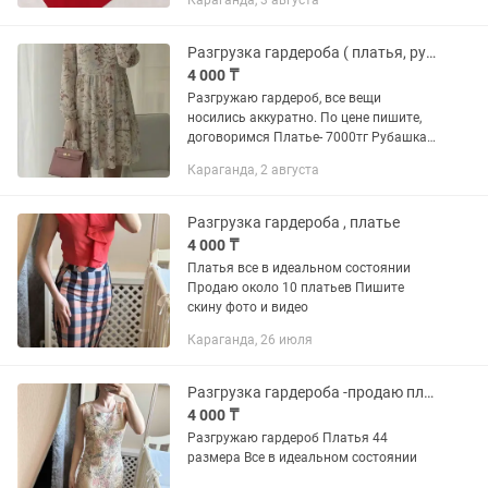
Караганда, 3 августа
Разгрузка гардероба ( платья, рубашки, юбки)
4 000 ₸
Разгружаю гардероб, все вещи
носились аккуратно. По цене пишите,
договоримся Платье- 7000тг Рубашка
хлопок размер до 46- 4000 Юбка из
Караганда, 2 августа
вискозы- 4800 тг Платье из льна
брендовое- 14000тг Кардиган-...
Разгрузка гардероба , платье
4 000 ₸
Платья все в идеальном состоянии
Продаю около 10 платьев Пишите
скину фото и видео
Караганда, 26 июля
Разгрузка гардероба -продаю платье
4 000 ₸
Разгружаю гардероб Платья 44
размера Все в идеальном состоянии