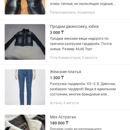
очень теплые, не скользящая подошва,
на шнурке, новые, продаются в связи с
Петропавловск, позавчера
разгрузкой гардероба, обмена нет,
цена окончательная,...
Продам джинсовку, юбки
3 000 ₸
Продам женские вещи недорого по
причине разгрузки гардероба. Почти
новые. Размер 44,46.Торг.
Усть-Каменогорск, 4 августа
Женские платья
1 300 ₸
Разгрузка гардероба: XS–S 👗 Девочки,
разбираю гардероб! Вещи в идеальном
состоянии, многие брендовые или
просто очень качественные. • Размеры:
Астана, 4 августа
40-42 (XS/S) • Ассортимент: [Тут можно
кратко...
Мех Астраган
180 000 ₸
Продаю шубу из натурального