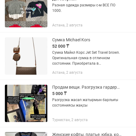
Разная одежда размеры с-м ВСЕ ПО
1000.
Астана, 2 августа
Сумка Michael Kors
52 000 ₸
Сумка Майкл Корс Jet Set Travel brown.
Оригинальная сумка в отличном
состоянии. Приобретала в
оригинальном магазине Michael Kors в
Астана, 2 августа
ТРЦ Keruen в Астане. Продажа в связи
с разгрузкой гардероба....
Продам вещи. Разгрузка гардероба.Платье.Пальто.Двойка.Кофта.Куртка
5 000 ₸
Разгрузка жасап жатырмын барлығы
состояниясы жақсы
Туркестан, 2 августа
Женские кофты, платье, юбка, комбинезон. 42/44рр.