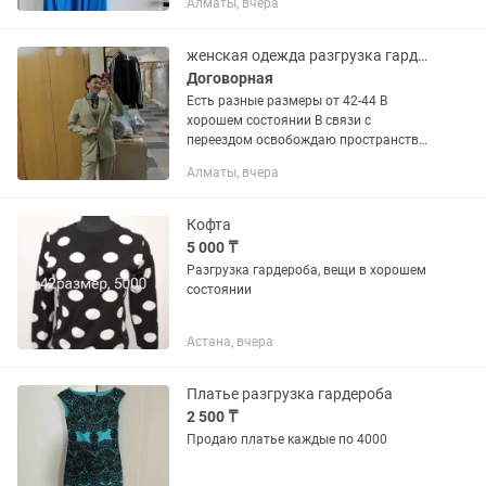
Алматы, вчера
супер. Разгрузка гардероба все по
2000
женская одежда разгрузка гардероба
Договорная
Есть разные размеры от 42-44 В
хорошем состоянии В связи с
переездом освобождаю пространство
Вещей много, нужно смотреть Не все
Алматы, вчера
фото есть Пишите что понравилось,
привезу в черте города или...
Кофта
5 000 ₸
Разгрузка гардероба, вещи в хорошем
состоянии
Астана, вчера
Платье разгрузка гардероба
2 500 ₸
Продаю платье каждые по 4000