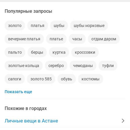
Популярные запросы
золото
платья
шубы
шубы норковые
вечерние платья
платье
часы
отдам даром
пальто
берцы
куртка
кроссовки
золотые кольца
серебро
чемоданы
туфли
сапоги
золото 585
обувь
костюмы
Показать еще
кольца
норковые шубы новые
зимние куртки
норковые шапки
пуховики
даром
рюкзаки
Похожие в городах
дубленки
инвалидные коляски
военная форма
Личные вещи в Астане