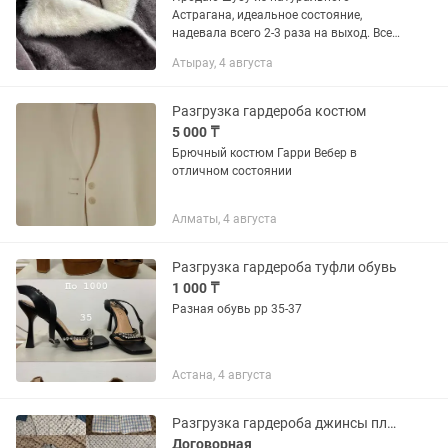
Астрагана, идеальное состояние,
надевала всего 2-3 раза на выход. Все
бирки и этикетки сохранены. Покупала
Атырау, 4 августа
в магазине за 420 тыс тенге, отдаю за
180 тыс тенге из-за...
Разгрузка гардероба костюм
5 000 ₸
Брючный костюм Гарри Вебер в
отличном состоянии
Алматы, 4 августа
Разгрузка гардероба туфли обувь
1 000 ₸
Разная обувь рр 35-37
Астана, 4 августа
Разгрузка гардероба джинсы платье пиджак кофта
Договорная