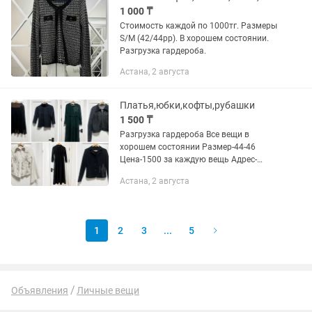
1 000 ₸
Стоимость каждой по 1000тг. Размеры
S/M (42/44рр). В хорошем состоянии.
Разгрузка гардероба.
Астана, 2 августа
Платья,юбки,кофты,рубашки
1 500 ₸
Разгрузка гардероба Все вещи в
хорошем состоянии Размер-44-46
Цена-1500 за каждую вещь Адрес-
Мусрепова
Астана, 2 августа
1
2
3
...
5
Объявления
Личные вещи