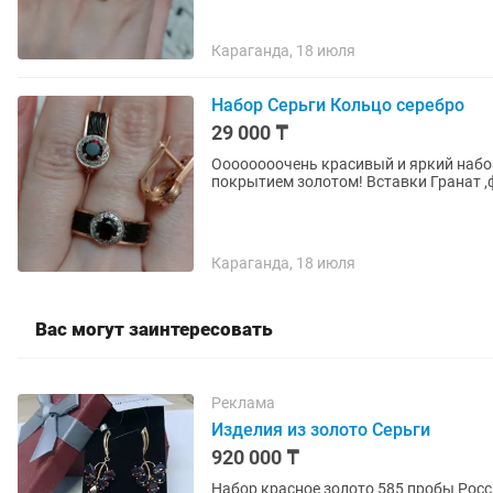
Караганда, 18 июля
Набор Серьги Кольцо серебро
29 000 ₸
Оооооооочень красивый и яркий набор
покрытием золотом! Вставки Гранат 
Караганда, 18 июля
Вас могут заинтересовать
Реклама
Изделия из золото Серьги
920 000 ₸
Набор красное золото 585 пробы Россия. Камень гранат Размер кольца 20. Серьги анг