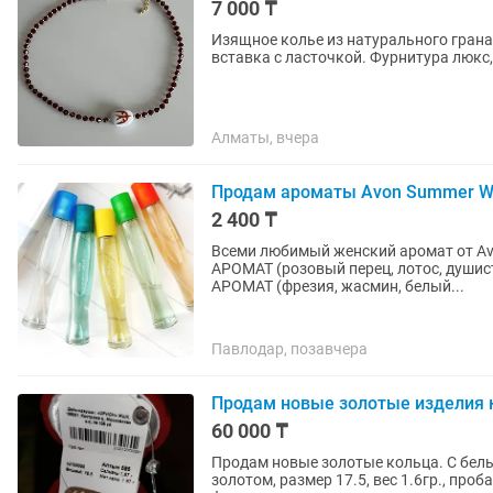
7 000 ₸
Изящное колье из натурального грана
вставка с ласточкой. Фурнитура люкс,
Алматы, вчера
Продам ароматы Avon Summer W
2 400 ₸
Всеми любимый женский аромат от Avon SummerWhiteSunset ЦВЕТОЧНО-ВОС
АРОМАТ (розовый перец, лотос, душистая берёза) SummerWhite кла
АРОМАТ (фрезия, жасмин, белый...
Павлодар, позавчера
Продам новые золотые изделия 
60 000 ₸
Продам новые золотые кольца. С белым
золотом, размер 17.5, вес 1.6гр., проба