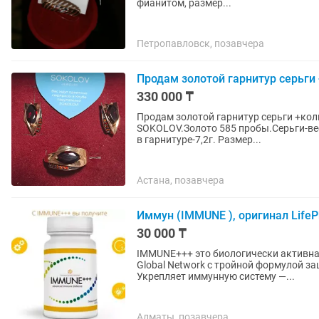
фианитом, размер...
Петропавловск, позавчера
Продам золотой гарнитур серьги
330 000 ₸
Продам золотой гарнитур серьги +кол
SOKOLOV.Золото 585 пробы.Серьги-вес 
в гарнитуре-7,2г. Размер...
Астана, позавчера
Иммун (IMMUNE ), оригинал Life
30 000 ₸
IMMUNE+++ это биологически активная
Global Network с тройной формулой за
Укрепляет иммунную систему —...
Алматы, позавчера