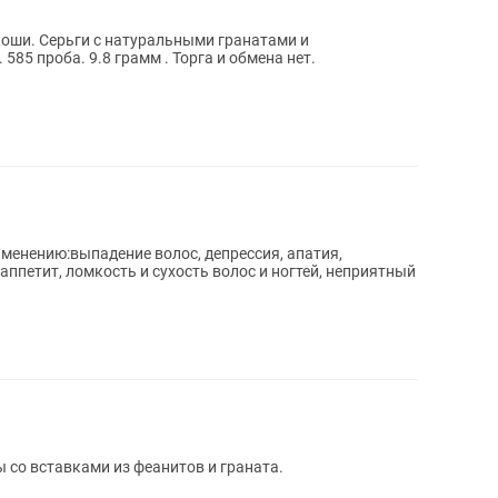
коши. Серьги с натуральными гранатами и
бриллиантами , желтое + белое золото. 585 проба. 9.8 грамм . Торга и обмена нет.
именению:выпадение волос, депрессия, апатия,
ппетит, ломкость и сухость волос и ногтей, неприятный
 со вставками из феанитов и граната.