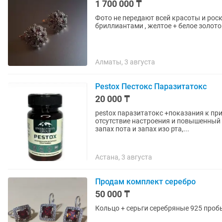
1 700 000 ₸
Фото не передают всей красоты и рос
Алматы, 3 августа
Pestox Пестокс Паразитатокс
20 000 ₸
pestox паразитатокс +показания к пр
отсутствие настроения и повышенный а
запах пота и запах изо рта,...
Астана, 3 августа
Продам комплект серебро
50 000 ₸
Кольцо + серьги серебряные 925 пробы