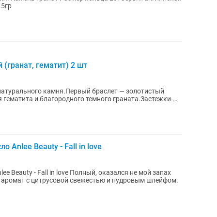
льцо - 4.5гр
(гранат, гематит) 2 шт
натурального камня.Первый браслет — золотистый
 гематита и благородного темного граната.Застежки-
Anlee Beauty - Fall in love
ve Полный, оказался не мой запах
аромат с цитрусовой свежестью и пудровым шлейфом.