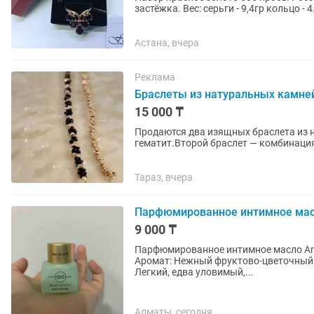
застёжка. Вес: серьги - 9,4гр ко
Астана, вчера
Реклама
Браслеты из натуральных камней 
15 000 ₸
Продаются два изящных браслета из 
гематит.Второй браслет — комбинация
карабины с возможностью...
Тараз, вчера
Парфюмированное интимное масло 
9 000 ₸
Парфюмированное интимное масло Anlee Beauty - Fall in lo
Аромат: Нежный фруктово-цветочный 
Легкий, едва уловимый,...
Алматы, сегодня