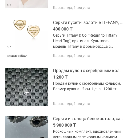
бутике 1860 $ Регулируемая длина
Караганда, 1 августа
цепочки 40,5-45,7 см. Состояние
отличное. Надевалось 2...
Серьги пусеты золотые TIFFANY, оригинал
400 000 ₸
Серьги Tiffany & Co. "Return to Tiffany
Heart Tag", оригинал. Культовая
модель Tiffany в форме сердца с
фирменной гравировкой. Розовое
Караганда, 1 августа
золото 18K (750 проба Европы)
Состояние отличное. Надевались...
Продам кулон с серебряным кольцом
1 200 ₸
Продам кулон с серебряным кольцом.
Размер кулона - 2 см. Цена - 1200 тг.
Караганда, 1 августа
Серьги и кольцо белое зотоло, сапфиры с бриллиантами
5 900 000 ₸
Роскошный комплект, вдохновлённый
легендарным сапфировым кольцом