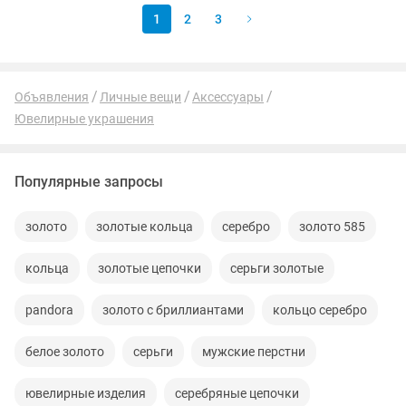
1
2
3
Объявления
Личные вещи
Аксессуары
Ювелирные украшения
Популярные запросы
золото
золотые кольца
серебро
золото 585
кольца
золотые цепочки
серьги золотые
pandora
золото с бриллиантами
кольцо серебро
белое золото
серьги
мужские перстни
ювелирные изделия
серебряные цепочки