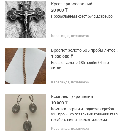
Крест православный
20 000 ₸
Проваславный крест 6/4см.серебро.
Караганда, позавчера
Браслет золото 585 пробы литое 34,5 гр
1 550 000 ₸
Браслет золото 585 пробы 34,5 гр
литое
Караганда, позавчера
Комплект украшений
10 000 ₸
Комплект серьги и подвеска серебро
925 пробы со вставками кошачий глаз
голубого цвета , покрытие родий.
Стоимость 10000тенге. Торг уместен.
Караганда, позавчера