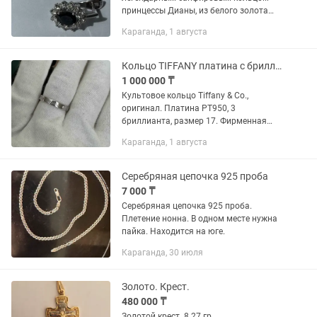
принцессы Дианы, из белого золота
585 пробы с натуральными сапфирами
Караганда, 1 августа
и бриллиантами. 🚨Общий вес
сапфиров - 3,87 карата. 🚨Общий вес...
Кольцо TIFFANY платина с бриллиантами
1 000 000 ₸
Культовое кольцо Tiffany & Co.,
оригинал. Платина PT950, 3
бриллианта, размер 17. Фирменная
гравировка Tiffany & Co. по кругу
Караганда, 1 августа
кольца. Элегантная и узнаваемая
модель вне времени. Состояние...
Серебряная цепочка 925 проба
7 000 ₸
Серебряная цепочка 925 проба.
Плетение нонна. В одном месте нужна
пайка. Находится на юге.
Караганда, 30 июля
Золото. Крест.
480 000 ₸
Золотой крест. 8.27 гр.