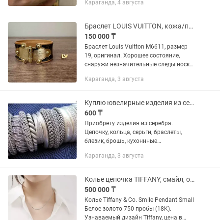
Караганда, 4 августа
Браслет LOUIS VUITTON, кожа/позолота, оригинал, размер 19
150 000 ₸
Браслет Louis Vuitton M6611, размер
19, оригинал. Хорошее состояние,
снаружи незначительные следы носки
заметны только при близком
Караганда, 3 августа
рассмотрении, на внутренней стороне
ремешка имеется небольшой след...
Куплю ювелирные изделия из серебра. Цепочку
600 ₸
Приобрету изделия из серебра.
Цепочку, кольца, серьги, браслеты,
блезик, брошь, кухоннные
принадлежности и ТД. В любом
Караганда, 3 августа
состоянии, виде или с дефектами.
Самовывоз. От 200 до 600 тенге за
грамм. Можно...
Колье цепочка TIFFANY, смайл, оригинал, золото
500 000 ₸
Колье Tiffany & Co. Smile Pendant Small
Белое золото 750 пробы (18K).
Узнаваемый дизайн Tiffany, цена в