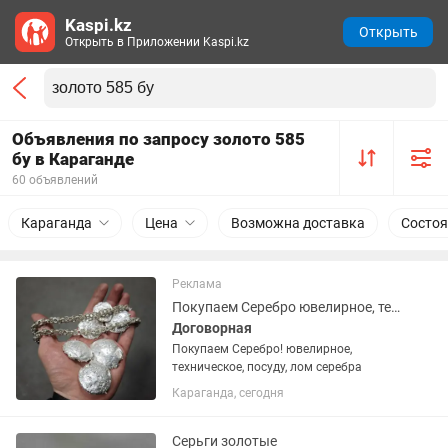
Kaspi.kz
Открыть
Открыть в Приложении Kaspi.kz
Объявления по запросу золото 585
бу в Караганде
60 объявлений
Караганда
Цена
Возможна доставка
Состоя
Реклама
Покупаем Серебро ювелирное, техническое, посуду, лом серебра
Договорная
Покупаем Серебро! ювелирное,
техническое, посуду, лом серебра
Караганда, сегодня
Серьги золотые