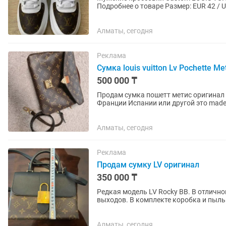
Подробнее о товаре Размер: EUR 42 / U
Кроксы заказаны с...
Алматы, сегодня
Реклама
Сумка louis vuitton Lv Pochette M
500 000 ₸
Продам сумка пошетт метис оригинал 
Франции Испании или другой это made in Italy 
Сумка Pochette Métis,...
Алматы, сегодня
Реклама
Продам сумку LV оригинал
350 000 ₸
Редкая модель LV Rocky BB. В отличн
выходов. В комплекте коробка и пыл
Алматы, сегодня