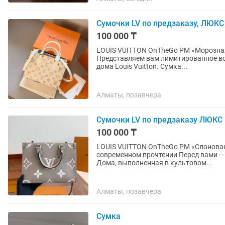
Сумочки LV по предзаказу, ЛЮКС
100 000 ₸
LOUIS VUITTON OnTheGo PM «Морозная лаванда» (M25770)
Представляем вам лимитированное в
дома Louis Vuitton. Сумка...
Алматы, позавчера
Сумочки LV по предзаказу ЛЮКС
100 000 ₸
LOUIS VUITTON OnTheGo PM «Слоновая кость / 
современном прочтении Перед вами — одна из самых узнаваемых моделей французского
Дома, выполненная в культовом...
Алматы, позавчера
Сумка