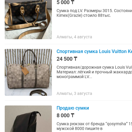
5 000 ₸
Сумка под LV. Размеры 3015. Состоян
Kimex(Grazie) стоило 88тыс.
Алматы, 4 августа
Спортивная сумка Louis Vuitton K
24 500 ₸
Спортивная/дорожная сумка Louis Vuit
Материал: лёгкий и прочный жаккард
монограммой LV...
Алматы, 3 августа
Продаю сумки
8 000 ₸
Сумка рюкзак от бренда “qosymsha” 150
мужской 8000 пишите в