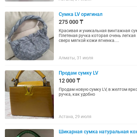
Сумка LV оригинал
275 000 ₸
Красивая и уникальная винтажная су
Плетеная ручка которая очень легкая 
сверх мягкой кожи ягненка....
Алматы, 31 июля
Продам сумку LV
12 000 ₸
Продам новую сумку LV, в желтом ярк
ручка, как удобно
Астана, 29 июля
Шикарная сумка натуральная ко