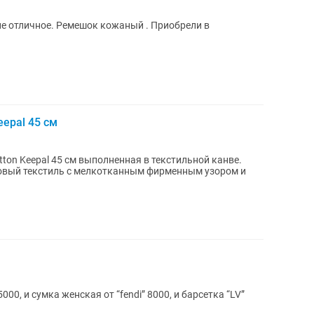
ие отличное. Ремешок кожаный . Приобрели в
eepal 45 см
ton Keepal 45 см выполненная в текстильной канве.
овый текстиль с мелкотканным фирменным узором и
00, и сумка женская от “fendi” 8000, и барсетка “LV”