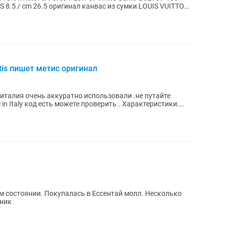
S 8.5 / cm 26.5 оригинал канвас из сумки LOUIS VUITTON
etis пишет метис оригинал
италия очень аккуратно использовали .не путайте
код есть можете проверить.. Характеристики.
ом состоянии. Покупалась в Ессентай молл. Несколько
ьник