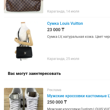
Караганда, 14 июля
Сумка Louis Vuitton
23 000 ₸
Сумка LV, натуральная кожа. Цвет чер
Караганда, 25 июля
Вас могут заинтересовать
Реклама
Мужские кроссовки кастомные LV 
250 000 ₸
Мужские кроссовки Custom LOUIS VUITTON x Nike Air Force 1 Low 07 White Gum / DJ2739-100