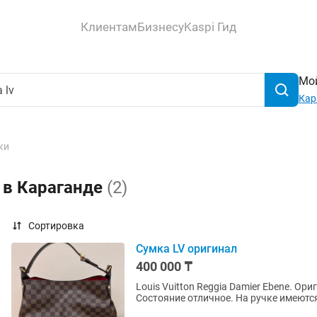
Клиентам
Бизнесу
Kaspi Гид
Мой
Кар
ки
v в Караганде
(2)
Сортировка
Сумка LV оригинал
400 000 ₸
Louis Vuitton Reggia Damier Ebene. Ори
Состояние отличное. На ручке имеютс