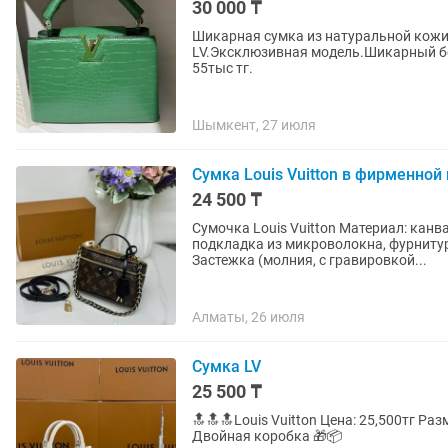
30 000 ₸
Шикарная сумка из натуральной кожи
LV.Эксклюзивная модель.Шикарный бо
55тыс тг.
Шымкент, 27 июля
Сумка Louis Vuitton в фирменной
24 500 ₸
Сумочка Louis Vuitton Материал: канва с покрытием Monogram, отделка из яловой кожи,
подкладка из микроволокна, фурнитур
Застежка (молния, с гравировкой...
Алматы, 26 июля
Сумка LV
25 500 ₸
🔝🔝🔝Louis Vuitton Цена: 25,500тг Размер: 20см Кожа натуральная Премиум качества 🔥🔥🔥
Двойная коробка 🎁📦