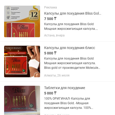
Реклама
Капсулы для похудения Bliss Gold Мощная жиросжигающая капсула. Bliss gold
7 500 ₸
Капсулы для похудения Bliss Gold
Мощная жиросжигающая капсула.
Bliss gold от производителя Molecule
Астана, вчера
plus. Тот же самый состав что у
Молекулы плюс только усиленный
Формула Bliss gold основана на...
Капсулы для похудения блисс
5 000 ₸
Капсулы для похудения Bliss Gold
Мощная жиросжигающая капсула.
Bliss gold от производителя Molecule
plus. Тот же самый состав что у
Алматы, 26 июля
Молекулы плюс только усиленный
Формула Bliss gold основана на...
Таблетки для похудение
5 000 ₸
100% ОРИГИНАЛ- Капсулы для
похудения Bliss Gold. -Мощная
жиросжигающая капсула. 100%
оригинал. Bliss gold от производителя