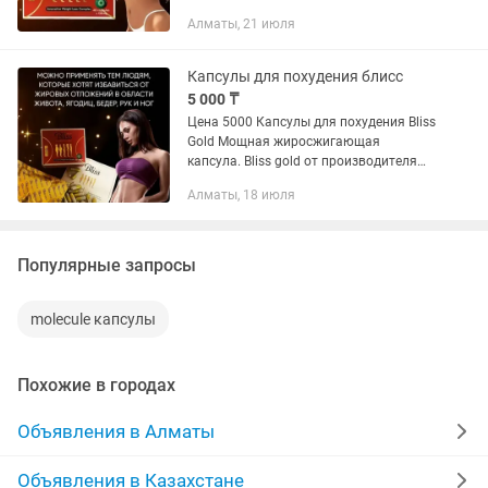
Molecule plus. Тот же самый состав что
Алматы, 21 июля
у Молекулы плюс только усиленный
Формула Bliss gold...
Капсулы для похудения блисс
5 000 ₸
Цена 5000 Капсулы для похудения Bliss
Gold Мощная жиросжигающая
капсула. Bliss gold от производителя
Molecule plus. Тот же самый состав что
Алматы, 18 июля
у Молекулы плюс только усиленный
Формула Bliss gold...
Популярные запросы
molecule капсулы
Похожие в городах
Объявления в Алматы
Объявления в Казахстане