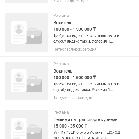
Кызылорда, сегодня
подключиться после работы и
заработать или подвезти попутчиков.
2.средний заработок от 2500 в...
Реклама
Водитель
100 000 - 1 500 000 ₸
Требуется водитель с личным авто в
службу яндекс такси. Условия 1.
Работа в свободное время. Можете
Петропавловск, сегодня
подключиться после работы и
заработать или подвезти попутчиков.
2.средний заработок от 2500 в...
Реклама
Водитель
100 000 - 1 500 000 ₸
Требуется водитель с личным авто в
службу яндекс такси. Условия 1.
Работа в свободное время. Можете
Талдыкорган, сегодня
подключиться после работы и
заработать или подвезти попутчиков.
2.средний заработок от 2500 в...
Реклама
Пешие и на транспорте курьеры в сервис доставки Glovo
15 000 - 35 000 ₸
🚴♂️ КУРЬЕР Glovo в Астане — ДОХОД
ДО 35 000тг В ДЕНЬ! 🔥 Ищешь