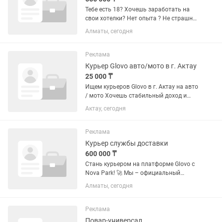
Тебе есть 18? Хочешь заработать на
свои хотелки? Нет опыта ? Не страшно
если ты знаешь русский или казахский
Алматы, сегодня
то поможем разобраться во всем!
Скучно лежать на диване и смотреть
рилсы? Тогда иди к...
Реклама
Курьер Glovo авто/мото в г. Актау
25 000 ₸
Ищем курьеров Glovo в г. Актау на авто
/ мото Хочешь стабильный доход и
свободный график? Присоединяйся к
Актау, сегодня
нашей команде курьеров! 💼 Возраст от
18 лет. Что тебя ждет: 💰 Доход от 20
000 до 40 000 тг...
Реклама
Курьер службы доставки
600 000 ₸
Стань курьером на платформе Glovo с
Nova Park! 🚀 Мы – официальный
партнер Glovo и предлагаем тебе
Алматы, сегодня
работу, которая сочетает свободу,
удобство и достойный доход! 🛵🍔
Поченьу работать с нами – это...
Реклама
Повар-универсал