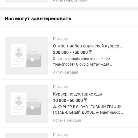
Караганда, сегодня
мы: производитель натуральной
медовой продукции «Розовская
пасека»,...
Вас могут заинтересовать
Реклама
Открыт набор водителей-курьеров Glovo в Актау, сумка в подарок
300 000 - 750 000 ₸
Хочешь зарабатывать на своём
транспорте? Glovo в Актау ждёт
курьеров на авто и мото. Условия: —
Актау, сегодня
Гибкий график — работаешь через
приложение когда хочешь — Доход 20
000–40 000 тг в день — Чек одного...
Реклама
Курьер по доставке еды
10 000 - 60 000 ₸
🛵 КУРЬЕР В GLOVO | ГИБКИЙ ГРАФИК
| СТАБИЛЬНЫЙ ДОХОД 🔥 Идёт набор
курьеров в команду Glovo! Нам
Астана, сегодня
требуются: 🏍 Курьеры на мотоцикле
🚗 Курьеры на автомобиле 🚶 Пешие
курьеры 🚲 Велокурьеры ⚡️ Курьеры
Реклама