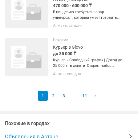
470 000 - 600 000 ₸
В пиццерию требуется повар
универсал , который умеет готовить
пиццу ( растяжка теста руками
Алматы, сегодня
ОБЯЗАТЕЛЬНО), приготовление
бургеров , крылышки ,донеров , и тд.
Выдача заказов доставку
Реклама
Glovo,Wolt,Яндекс...
Курьер в Glovo
до 35 000 ₸
Курьеры Свободный график | Доход до
35 000 тг в день 🔥 Открыт набор
курьеров в Glovo! Ищете работу с
Астана, сегодня
гибким графиком и ежедневным
заработком? Присоединяйтесь к
команде курьеров Glovo и...
1
2
3
...
11
Похожие в городах
Объявления в Астане