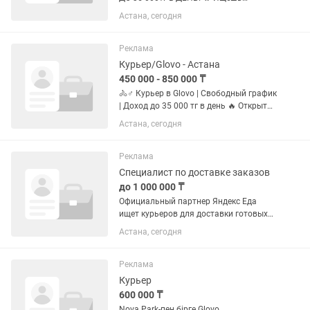
стабильный заработок? Открыт набор
Астана, сегодня
курьеров в Glovo 📍 Требуются: • Авто
курьеры • Мото курьеры • Вело/эл. вело
• Пешие 💸 Доход: • 20...
Реклама
Курьер/Glovo - Астана
450 000 - 850 000 ₸
🚴♂️ Курьер в Glovo | Свободный график
| Доход до 35 000 тг в день 🔥 Открыт
набор курьеров в Glovo! Ищете работу
Астана, сегодня
с гибким графиком и ежедневным
заработком? Присоединяйтесь к
команде курьеров Glovo и...
Реклама
Специалист по доставке заказов
до 1 000 000 ₸
Официальный партнер Яндекс Еда
ищет курьеров для доставки готовых
заказов Приглашаем к сотрудничеству
Астана, сегодня
пеших курьеров, вело- и
автоисполнителей. Работа подходит
как для полной занятости, так и для...
Реклама
Курьер
600 000 ₸
Nova Park-пен бірге Glovo