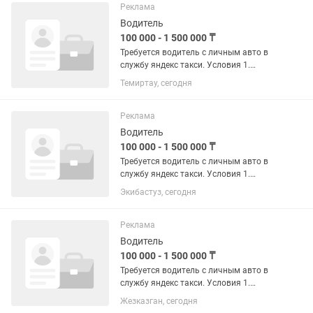
2.средний заработок от 2500 в...
Реклама
Водитель
100 000 - 1 500 000 ₸
Требуется водитель с личным авто в
службу яндекс такси. Условия 1.
Работа в свободное время. Можете
Темиртау, сегодня
подключиться после работы и
заработать или подвезти попутчиков.
2.средний заработок от 2500 в...
Реклама
Водитель
100 000 - 1 500 000 ₸
Требуется водитель с личным авто в
службу яндекс такси. Условия 1.
Работа в свободное время. Можете
Экибастуз, сегодня
подключиться после работы и
заработать или подвезти попутчиков.
2.средний заработок от 2500 в...
Реклама
Водитель
100 000 - 1 500 000 ₸
Требуется водитель с личным авто в
службу яндекс такси. Условия 1.
Работа в свободное время. Можете
Жезказган, сегодня
подключиться после работы и