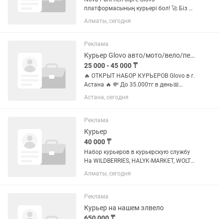
платформасының курьері бол! 🚀 Біз –
Glovo-ның ресми серіктесіміз және сізге
Алматы, сегодня
еркіндік пен жайлылықты, сондай-ақ
лайықты табысты ұштастыратын
жұмысты ұсынамыз! 🛵🍔 Неліктен...
Реклама
Курьер Glovo авто/мото/вело/пеший
25 000 - 45 000 ₸
🔥 ОТКРЫТ НАБОР КУРЬЕРОВ Glovo в г.
Астана 🔥 💸 До 35.000тг в день📅
Свободный график📲 Работа через
Астана, сегодня
приложение 24/7 🚘 Требуются:• Авто
курьеры• Мото курьеры• Вело /
электровело курьеры/пешие ✅...
Реклама
Курьер
40 000 ₸
Набор курьеров в курьерскую службу
На WILDBERRIES, HALYK-MARKET, WOLT
PARTNER, YA EDA, GLOVO Работа под
Алматы, сегодня
вас. Доставка еды или интернет
заказов. Доход зависит от проекта от
10тыс до 40тыс в...
Реклама
Курьер на нашем элвело
650 000 ₸