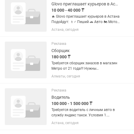
на...
Glovo приглашает курьеров в Астана. Сумка бесплатно
10 000 - 40 000 ₸
🔥 Glovo приглашает курьеров в Астана
Подойдут: 🚶♂️ Пеший 🚗 Авто 🏍 Мото
🚴 Вело / электровело Условия работы:
Астана, сегодня
• Работа через приложение без
ограничений по времени • Можно
выходить в любое удобное...
Реклама
Сборщик
180 000 ₸
Требуется сборщик заказов в магазин
Метро от 21 года!!! Нужны
ответственные сотрудники, которые
Алматы, сегодня
будут собирать онлайн заказы. Заказы
поступают через приложения Яндекс,
Глово, Вольт и Халык...
Реклама
Водитель
100 000 - 1 500 000 ₸
Требуется водитель с личным авто в
службу яндекс такси. Условия 1.
Работа в свободное время. Можете
Астана, сегодня
подключиться после работы и
заработать или подвезти попутчиков.